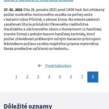
27. 01. 2021
Dňa 26. januára 2021 pred 14:00 hod. bol ohlásený
požiar osobného motorového vozidla na poľnej ceste
v katastri obce Pčoliné, v okrese Snina. Na mieste udalosti
zasahovali štyria príslušníci Okresného riaditeľstva
Hasičského a záchranného zboru v Humennom (z hasičskej
stanice Snina) s jedným kusom hasičskej techniky, ktorí
požiar zlikvidovali práškovým ručným hasiacim prístrojom.
Následkom požiaru vznikla majiteľovi priama materiálna
škoda predbežne vyčíslená na hodnotu...
Predchádzajúca
stránka
1
2
3
4
5
6
7
8
Dôležité oznamy