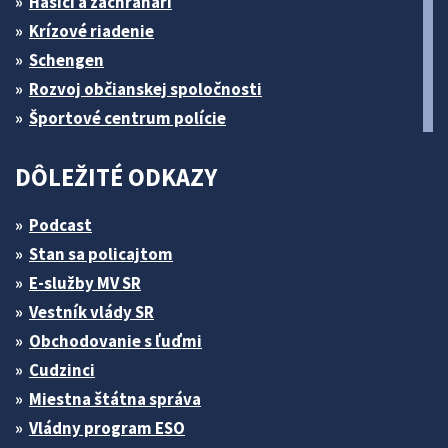
Hasiči a záchranári
Krízové riadenie
Schengen
Rozvoj občianskej spoločnosti
Športové centrum polície
DÔLEŽITÉ ODKAZY
Podcast
Stan sa policajtom
E-služby MV SR
Vestník vlády SR
Obchodovanie s ľuďmi
Cudzinci
Miestna štátna správa
Vládny program ESO