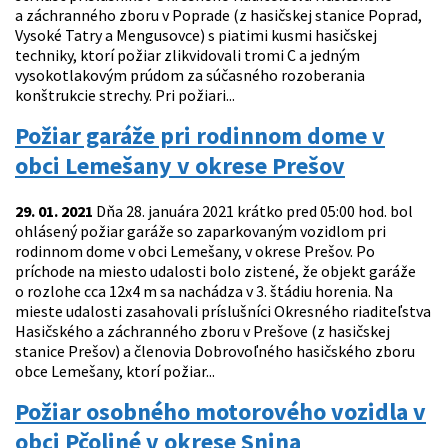
a záchranného zboru v Poprade (z hasičskej stanice Poprad,
Vysoké Tatry a Mengusovce) s piatimi kusmi hasičskej
techniky, ktorí požiar zlikvidovali tromi C a jedným
vysokotlakovým prúdom za súčasného rozoberania
konštrukcie strechy. Pri požiari...
Požiar garáže pri rodinnom dome v
obci Lemešany v okrese Prešov
29. 01. 2021
Dňa 28. januára 2021 krátko pred 05:00 hod. bol
ohlásený požiar garáže so zaparkovaným vozidlom pri
rodinnom dome v obci Lemešany, v okrese Prešov. Po
príchode na miesto udalosti bolo zistené, že objekt garáže
o rozlohe cca 12x4 m sa nachádza v 3. štádiu horenia. Na
mieste udalosti zasahovali príslušníci Okresného riaditeľstva
Hasičského a záchranného zboru v Prešove (z hasičskej
stanice Prešov) a členovia Dobrovoľného hasičského zboru
obce Lemešany, ktorí požiar...
Požiar osobného motorového vozidla v
obci Pčoliné v okrese Snina