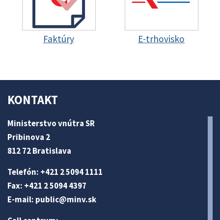
Faktúry
E-trhovisko
KONTAKT
Ministerstvo vnútra SR
Pribinova 2
812 72 Bratislava
Telefón: +421 2 5094 1111
Fax: +421 2 5094 4397
E-mail:
public@minv
.sk