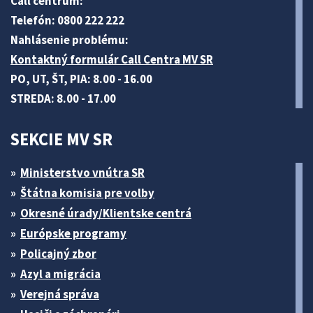
Call centrum:
Telefón: 0800 222 222
Nahlásenie problému:
Kontaktný formulár Call Centra MV SR
PO, UT, ŠT, PIA: 8.00 - 16.00
STREDA: 8.00 - 17.00
SEKCIE MV SR
Ministerstvo vnútra SR
Štátna komisia pre volby
Okresné úrady/Klientske centrá
Európske programy
Policajný zbor
Azyl a migrácia
Verejná správa