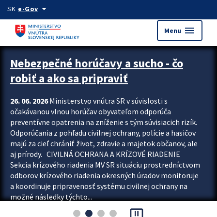
Preskocit na hlavný obsah
arrow_drop_down
SK
e-Gov
menu
Menu
Zastavit automatický posun upútavok
Nebezpečné horúčavy a sucho - čo
robiť a ako sa pripraviť
26. 06. 2026
Ministerstvo vnútra SR v súvislosti s
očakávanou vlnou horúčav obyvateľom odporúča
preventívne opatrenia na zníženie s tým súvisiacich rizík.
Odporúčania z pohľadu civilnej ochrany, polície a hasičov
majú za cieľ chrániť život, zdravie a majetok občanov, ale
aj prírody. CIVILNÁ OCHRANA A KRÍZOVÉ RIADENIE
Sekcia krízového riadenia MV SR situáciu prostredníctvom
odborov krízového riadenia okresných úradov monitoruje
a koordinuje pripravenosť systému civilnej ochrany na
možné následky týchto...
pause_presentation
Viac