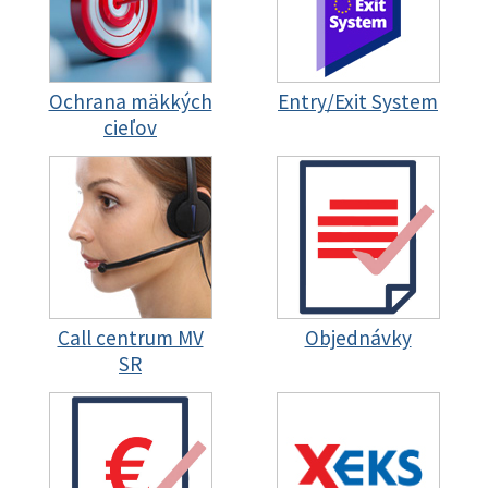
Ochrana mäkkých
Entry/Exit System
cieľov
Call centrum MV
Objednávky
SR