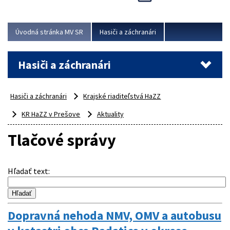
Úvodná stránka MV SR
Hasiči a záchranári
Hasiči a záchranári
Hasiči a záchranári
Krajské riaditeľstvá HaZZ
KR HaZZ v Prešove
Aktuality
Tlačové správy
Hľadať text
:
Dopravná nehoda NMV, OMV a autobusu