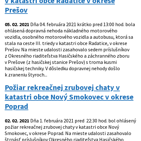
v katastri obce Radatice v okrese
Prešov
05. 02. 2021
Dňa 04. februára 2021 krátko pred 13:00 hod. bola
ohlásená dopravná nehoda nákladného motorového
vozidla, osobného motorového vozidla a autobusu, ktorá sa
stala na ceste III. triedy v katastri obce Radatice, v okrese
Prešov. Na mieste udalosti zasahovalo sedem príslušníkov
z Okresného riaditeľstva Hasičského a záchranného zboru
v Prešove (z hasičskej stanice Prešov) s troma kusmi
hasičskej techniky. V dôsledku dopravnej nehody došlo
k zraneniu štyroch...
Požiar rekreačnej zrubovej chaty v
katastri obce Nový Smokovec v okrese
Poprad
02. 02. 2021
Dňa 1. februára 2021 pred 22:30 hod. bol ohlásený
požiar rekreačnej zrubovej chaty v katastri obce Nový
Smokovec, v okrese Poprad. Na mieste udalosti zasahovalo
štrnásť príslušníkov Okresného riaditeľstva Hasičského