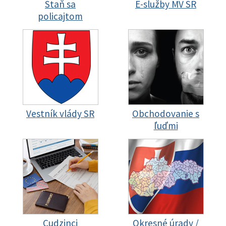
Staň sa
E-služby MV SR
policajtom
Vestník vlády SR
Obchodovanie s
ľuďmi
Cudzinci
Okresné úrady /