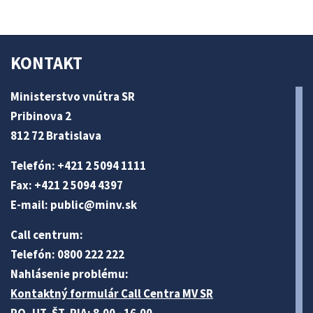
KONTAKT
Ministerstvo vnútra SR
Pribinova 2
812 72 Bratislava
Telefón: +421 2 5094 1111
Fax: +421 2 5094 4397
E-mail:
public@minv
.sk
Call centrum:
Telefón: 0800 222 222
Nahlásenie problému:
Kontaktný formulár Call Centra MV SR