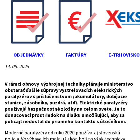
OBJEDNÁVKY
FAKTÚRY
E-TRHOVISKO
14. 08. 2025
V rámci obnovy výzbrojnej techniky plánuje ministerstvo
obstarať ďalšie súpravy vystreľovacích elektrických
paralyzérov s príslušenstvom /akumulátory, dobíjacie
stanice, zásobníky, puzdrá, atď/. Elektrické paralyzéry
používajú bezpečnostné zložky na celom svete. Je to
donucovací prostriedok na diaľku umožňujúci, aby sa
policajt nedostal do priameho kontaktu s útočníkom.
Moderné paralyzéry od roku 2020 používa aj slovenská
polícia. Vo výbave ich mala už skôr, boli to však technicky