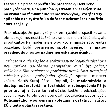
zastaralé a preto nepoužiteľné prostriedky.Elektrický
paralyzér
pracuje na princípe vystrelenia viacerých striel
na vzdialenosť minimálne 12 metrov. Výboj, ktorý strely
spôsobia v tele, útočníka dočasne ochromí bez použitia
smrtiacej sily.
Prax ukazuje, že paralyzéry okrem rýchleho spacifikovania
obmedzujú možnosti ťažkého zranenia nielen útočníkov, ale
aj policajtov. Najmodernejšie typy, ktoré ministerstvo vnútra
požaduje, budú
presnejšie, spoľahlivejšie, s malou
pravdepodobnosťou nadmernej eskalácie účinku.
„Prínosom bude zlepšenie efektívnosti policajných zásahov a
pre správne používanie paralyzérov musí byť policajt
zaškolený. Táto zručnosť sa pravidelne preskúšava, preto je aj
súčasťou plánu policajného výcviku,"
spresnil minister
vnútra Matúš Šutaj Eštok. Doplnil, že
modernizácia a
dostupnosť materiálno-technického zabezpečenia PZ je
prioritou aj v čase konsolidácie
, keďže predchádzajúce
vedenia rezortu obnove nevenovali dostatočnú pozornosť a
Policajný zbor v porovnaní s kolegami z ostatných štátov
EÚ v tejto oblasti zaostáva.