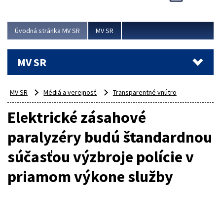
Viac
Úvodná stránka MV SR
MV SR
MV SR
MV SR
Médiá a verejnosť
Transparentné vnútro
Elektrické zásahové
paralyzéry budú štandardnou
súčasťou výzbroje polície v
priamom výkone služby