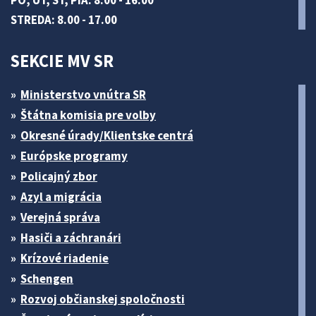
PO, UT, ŠT, PIA: 8.00 - 16.00
STREDA: 8.00 - 17.00
SEKCIE MV SR
Ministerstvo vnútra SR
Štátna komisia pre volby
Okresné úrady/Klientske centrá
Európske programy
Policajný zbor
Azyl a migrácia
Verejná správa
Hasiči a záchranári
Krízové riadenie
Schengen
Rozvoj občianskej spoločnosti