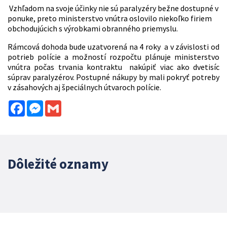
Vzhľadom na svoje účinky nie sú paralyzéry bežne dostupné v
ponuke, preto ministerstvo vnútra oslovilo niekoľko firiem
obchodujúcich s výrobkami obranného priemyslu.
Rámcová dohoda bude uzatvorená na 4 roky a v závislosti od
potrieb polície a možností rozpočtu plánuje ministerstvo
vnútra počas trvania kontraktu nakúpiť viac ako dvetisíc
súprav paralyzérov. Postupné nákupy by mali pokryť potreby
v zásahových aj špeciálnych útvaroch polície.
Facebook
Messenger
Gmail
Dôležité oznamy