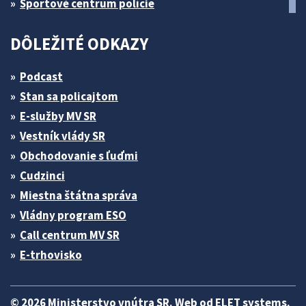
Športové centrum polície
DÔLEŽITÉ ODKAZY
Podcast
Stan sa policajtom
E-služby MV SR
Vestník vlády SR
Obchodovanie s ľuďmi
Cudzinci
Miestna štátna správa
Vládny program ESO
Call centrum MV SR
E-trhovisko
© 2026 Ministerstvo vnútra SR. Web od
ELET systems
.