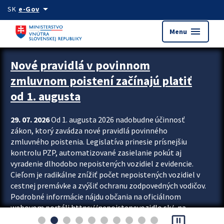
Preskocit na hlavný obsah
arrow_drop_down
SK
e-Gov
menu
Menu
Zastavit automatický posun upútavok
Nové pravidlá v povinnom
zmluvnom poistení začínajú platiť
od 1. augusta
29. 07. 2026
Od 1. augusta 2026 nadobudne účinnosť
zákon, ktorý zavádza nové pravidlá povinného
zmluvného poistenia. Legislatíva prinesie prísnejšiu
kontrolu PZP, automatizované zasielanie pokút aj
vyradenie dlhodobo nepoistených vozidiel z evidencie.
Cieľom je radikálne znížiť počet nepoistených vozidiel v
cestnej premávke a zvýšiť ochranu zodpovedných vodičov.
Podrobné informácie nájdu občania na oficiálnom
webovom portáli https://nepoistenevozidlo.sk/, na
pause_presentation
ktorom od augusta pribudne aj možnosť overiť si...