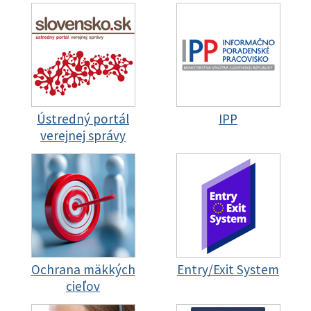
Ústredný portál
IPP
verejnej správy
Ochrana mäkkých
Entry/Exit System
cieľov