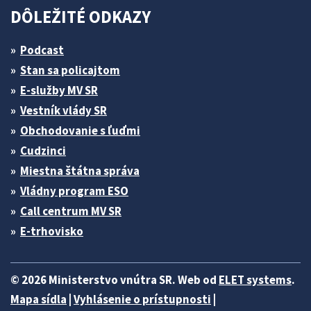
DÔLEŽITÉ ODKAZY
Podcast
Stan sa policajtom
E-služby MV SR
Vestník vlády SR
Obchodovanie s ľuďmi
Cudzinci
Miestna štátna správa
Vládny program ESO
Call centrum MV SR
E-trhovisko
© 2026 Ministerstvo vnútra SR. Web od
ELET systems
.
Mapa sídla
|
Vyhlásenie o prístupnosti
|