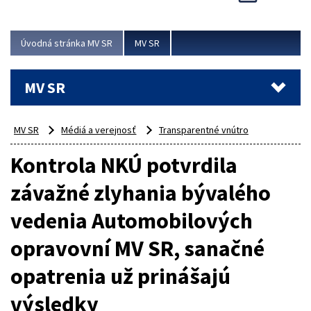
Viac
Úvodná stránka MV SR
MV SR
MV SR
MV SR
Médiá a verejnosť
Transparentné vnútro
Kontrola NKÚ potvrdila
závažné zlyhania bývalého
vedenia Automobilových
opravovní MV SR, sanačné
opatrenia už prinášajú
výsledky