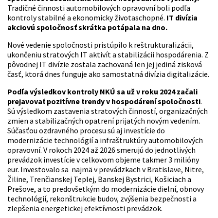
Tradičné činnosti automobilových opravovní boli podľa
kontroly stabilné a ekonomicky životaschopné.
IT divízia
akciovú spoločnosť skrátka potápala na dno.
Nové vedenie spoločnosti pristúpilo k reštrukturalizácii,
ukončeniu stratových IT aktivít a stabilizácii hospodárenia. Z
pôvodnej IT divízie zostala zachovaná len jej jediná zisková
časť, ktorá dnes funguje ako samostatná divízia digitalizácie.
Podľa výsledkov kontroly NKÚ sa už v roku 2024 začali
prejavovať pozitívne trendy v hospodárení spoločnosti
.
Sú výsledkom zastavenia stratových činností, organizačných
zmien a stabilizačných opatrení prijatých novým vedením.
Súčasťou ozdravného procesu sú aj investície do
modernizácie technológií a infraštruktúry automobilových
opravovní. V rokoch 2024 až 2026 smerujú do jednotlivých
prevádzok investície v celkovom objeme takmer 3 milióny
eur. Investovalo sa najmä v prevádzkach v Bratislave, Nitre,
Žiline, Trenčianskej Teplej, Banskej Bystrici, Košiciach a
Prešove, a to predovšetkým do modernizácie dielní, obnovy
technológií, rekonštrukcie budov, zvýšenia bezpečnosti a
zlepšenia energetickej efektívnosti prevádzok.