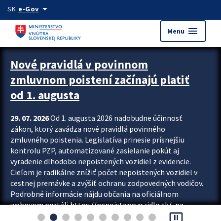
Preskocit na hlavný obsah
arrow_drop_down
SK
e-Gov
menu
Menu
Zastavit automatický posun upútavok
Nové pravidlá v povinnom
zmluvnom poistení začínajú platiť
od 1. augusta
29. 07. 2026
Od 1. augusta 2026 nadobudne účinnosť
zákon, ktorý zavádza nové pravidlá povinného
zmluvného poistenia. Legislatíva prinesie prísnejšiu
kontrolu PZP, automatizované zasielanie pokút aj
vyradenie dlhodobo nepoistených vozidiel z evidencie.
Cieľom je radikálne znížiť počet nepoistených vozidiel v
cestnej premávke a zvýšiť ochranu zodpovedných vodičov.
Podrobné informácie nájdu občania na oficiálnom
webovom portáli https://nepoistenevozidlo.sk/, na
pause_presentation
ktorom od augusta pribudne aj možnosť overiť si...