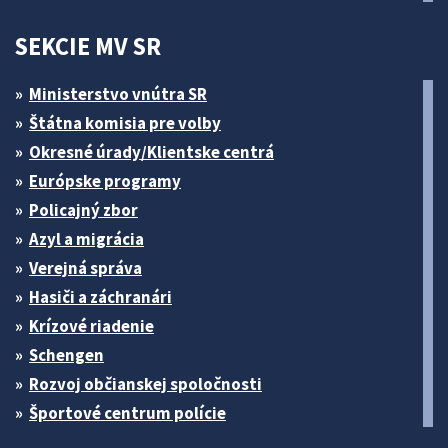
SEKCIE MV SR
Ministerstvo vnútra SR
Štátna komisia pre volby
Okresné úrady/Klientske centrá
Európske programy
Policajný zbor
Azyl a migrácia
Verejná správa
Hasiči a záchranári
Krízové riadenie
Schengen
Rozvoj občianskej spoločnosti
Športové centrum polície