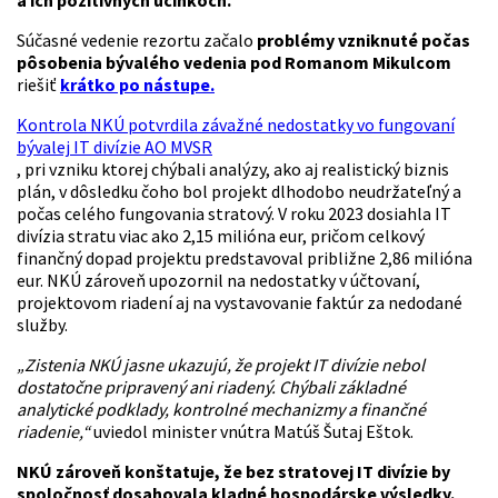
a ich pozitívnych účinkoch.
Súčasné vedenie rezortu začalo
problémy vzniknuté počas
pôsobenia bývalého vedenia pod Romanom Mikulcom
riešiť
krátko po nástupe.
Kontrola NKÚ potvrdila závažné nedostatky vo fungovaní
bývalej IT divízie AO MVSR
, pri vzniku ktorej chýbali analýzy, ako aj realistický biznis
plán, v dôsledku čoho bol projekt dlhodobo neudržateľný a
počas celého fungovania stratový. V roku 2023 dosiahla IT
divízia stratu viac ako 2,15 milióna eur, pričom celkový
finančný dopad projektu predstavoval približne 2,86 milióna
eur. NKÚ zároveň upozornil na nedostatky v účtovaní,
projektovom riadení aj na vystavovanie faktúr za nedodané
služby.
„Zistenia NKÚ jasne ukazujú, že projekt IT divízie nebol
dostatočne pripravený ani riadený. Chýbali základné
analytické podklady, kontrolné mechanizmy a finančné
riadenie,“
uviedol minister vnútra Matúš Šutaj Eštok.
NKÚ zároveň konštatuje, že bez stratovej IT divízie by
spoločnosť dosahovala kladné hospodárske výsledky.