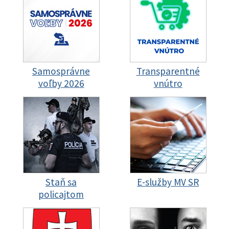
Samosprávne
Transparentné
voľby 2026
vnútro
Staň sa
E-služby MV SR
policajtom