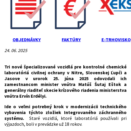
OBJEDNÁVKY
FAKTÚRY
E-TRHOVISKO
24. 06. 2025
Tri nové špecializované vozidlá pre kontrolné chemické
laboratóriá civilnej ochrany v Nitre, Slovenskej Ľupči a
Jasove v urorok 25. júna 2025 odovzdali ich
zamestnancom minister vnútra Matúš Šutaj Eštok a
generálny riaditeľ skecie krízového riadenia ministerstva
vnútra Ervín Erdélyi.
Ide o veľmi potrebný krok v modernizácii technického
vybavenia týchto zložiek Integrovaného záchranného
systému.
Staré vozidlá, ktoré laboratóriá používali pri
výjazdoch, boli v prevádzke už 18 rokov.