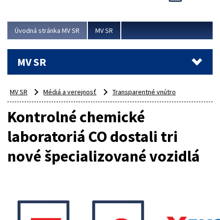
Úvodná stránka MV SR
MV SR
MV SR
MV SR
Médiá a verejnosť
Transparentné vnútro
Kontrolné chemické
laboratoriá CO dostali tri
nové špecializované vozidlá