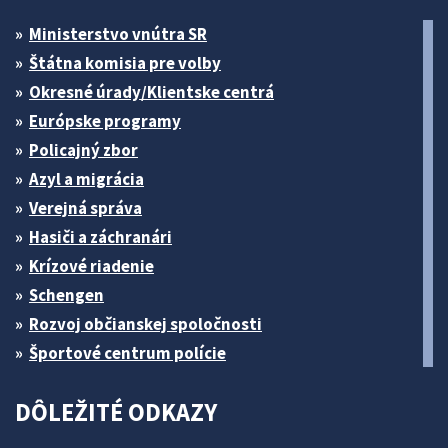
Ministerstvo vnútra SR
Štátna komisia pre volby
Okresné úrady/Klientske centrá
Európske programy
Policajný zbor
Azyl a migrácia
Verejná správa
Hasiči a záchranári
Krízové riadenie
Schengen
Rozvoj občianskej spoločnosti
Športové centrum polície
DÔLEŽITÉ ODKAZY