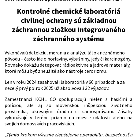
Kontrolné chemické laboratóriá
civilnej ochrany sú základnou
záchrannou zložkou Integrovaného
záchranného systému
Vykonávajú detekciu, merania a analýzu látok neznámeho
pôvodu – často ide o horľaviny, výbušniny, jedy či karcinogény.
Rovnako dokážu detegovať rádioaktívne a jadrové materiály,
ktoré môžu byť zneužité ako nástroje terorizmu.
Len v roku 2024 zasahovali laboratóriá v 66 prípadoch a za
necelý prvý polrok 2025 už absolvovali 32 výjazdov.
Zamestnanci KCHL CO spolupracujú nielen s hasičmi a
políciou, ale aj so Slovenskou inšpekciou životného
prostredia, okresnými úradmi či samosprávami. Zásahy
vykonávajú v teréne priamo na mieste udalosti alebo na
svojich domovských pracoviskách.
„Týmto krokom výrazne zlepšujeme operabilitu, bezpečnosť a