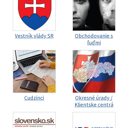
Vestník vlády SR
Obchodovanie s
ľuďmi
Cudzinci
Okresné úrady /
Klientske centrá