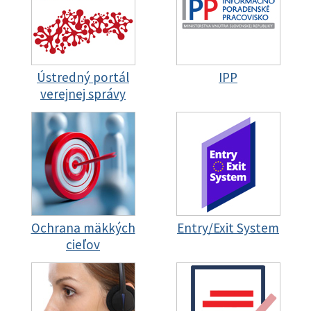
Ústredný portál
IPP
verejnej správy
Ochrana mäkkých
Entry/Exit System
cieľov