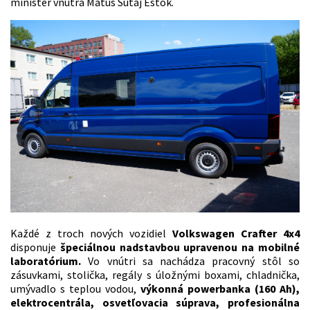
minister vnútra Matúš Šutaj Eštok.
Každé z troch nových vozidiel
Volkswagen Crafter 4x4
disponuje
špeciálnou nadstavbou upravenou na mobilné
laboratórium.
Vo vnútri sa nachádza pracovný stôl so
zásuvkami, stolička, regály s úložnými boxami, chladnička,
umývadlo s teplou vodou,
výkonná powerbanka (160 Ah),
elektrocentrála, osvetľovacia súprava, profesionálna