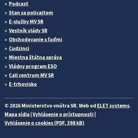
Podcast
Stan sa policajtom
E-služby MV SR
Vestník vlády SR
Obchodovanie s ľuďmi
Cudzinci
Miestna štátna správa
Vládny program ESO
Call centrum MV SR
E-trhovisko
© 2026 Ministerstvo vnútra SR. Web od
ELET systems
.
Mapa sídla
|
Vyhlásenie o prístupnosti
|
Vyhlásenie o cookies (PDF, 398 kB)