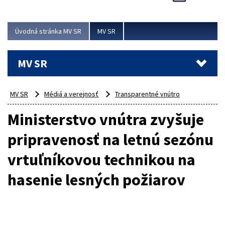
Viac
Úvodná stránka MV SR
MV SR
MV SR
MV SR
Médiá a verejnosť
Transparentné vnútro
Ministerstvo vnútra zvyšuje
pripravenosť na letnú sezónu
vrtuľníkovou technikou na
hasenie lesných požiarov