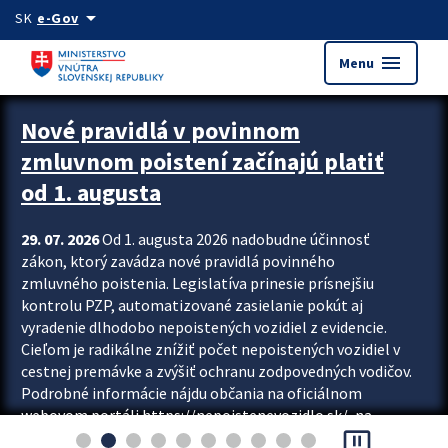
Preskocit na hlavný obsah
arrow_drop_down
SK
e-Gov
menu
Menu
Zastavit automatický posun upútavok
Nové pravidlá v povinnom
zmluvnom poistení začínajú platiť
od 1. augusta
29. 07. 2026
Od 1. augusta 2026 nadobudne účinnosť
zákon, ktorý zavádza nové pravidlá povinného
zmluvného poistenia. Legislatíva prinesie prísnejšiu
kontrolu PZP, automatizované zasielanie pokút aj
vyradenie dlhodobo nepoistených vozidiel z evidencie.
Cieľom je radikálne znížiť počet nepoistených vozidiel v
cestnej premávke a zvýšiť ochranu zodpovedných vodičov.
Podrobné informácie nájdu občania na oficiálnom
webovom portáli https://nepoistenevozidlo.sk/, na
pause_presentation
ktorom od augusta pribudne aj možnosť overiť si...