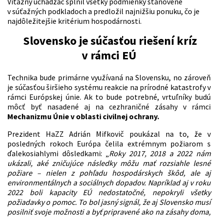
Víťazný uchádzač splnil všetky podmienky stanovené
v súťažných podkladoch a predložil najnižšiu ponuku, čo je
najdôležitejšie kritérium hospodárnosti.
Slovensko je súčasťou riešení kríz
v rámci EÚ
Technika bude primárne využívaná na Slovensku, no zároveň
je súčasťou širšieho systému reakcie na prírodné katastrofy v
rámci Európskej únie. Ak to bude potrebné, vrtuľníky budú
môcť byť nasadené aj na cezhraničné zásahy v rámci
Mechanizmu Únie v oblasti civilnej ochrany.
Prezident HaZZ Adrián Mifkovič poukázal na to, že v
posledných rokoch Európa čelila extrémnym požiarom s
ďalekosiahlymi dôsledkami: „
Roky 2017, 2018 a 2022 nám
ukázali, aké zničujúce následky môžu mať rozsiahle lesné
požiare – nielen z pohľadu hospodárskych škôd, ale aj
environmentálnych a sociálnych dopadov. Napríklad aj v roku
2022 boli kapacity EÚ nedostatočné, nepokryli všetky
požiadavky o pomoc. To bol jasný signál, že aj Slovensko musí
posilniť svoje možnosti a byť pripravené ako na zásahy doma,