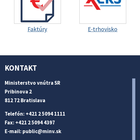
Faktúry
E-trhovisko
KONTAKT
Ministerstvo vnútra SR
Pribinova 2
812 72 Bratislava
Telefón: +421 2 5094 1111
Fax: +421 2 5094 4397
E-mail:
public@minv
.sk