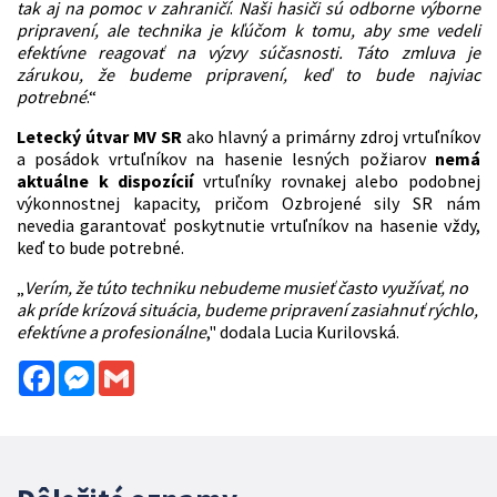
tak aj na pomoc v zahraničí
.
Naši hasiči sú odborne výborne
pripravení, ale technika je kľúčom k tomu, aby sme vedeli
efektívne reagovať na výzvy súčasnosti. Táto zmluva je
zárukou, že budeme pripravení, keď to bude najviac
potrebné
.“
Letecký útvar MV
SR
ako hlavný a primárny zdroj vrtuľníkov
a posádok vrtuľníkov na hasenie lesných požiarov
nemá
aktuálne k dispozícií
vrtuľníky rovnakej alebo podobnej
výkonnostnej kapacity, pričom Ozbrojené sily SR nám
nevedia garantovať poskytnutie vrtuľníkov na hasenie vždy,
keď to bude potrebné.
„
Verím, že túto techniku nebudeme musieť často využívať, no
ak príde krízová situácia, budeme pripravení zasiahnuť rýchlo,
efektívne a profesionálne
," dodala Lucia Kurilovská.
Facebook
Messenger
Gmail