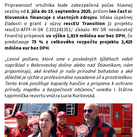
Pripravenosť vrtuľníka bude zabezpečená počas hlavnej
sezóny od
1. júla do 15. septembra 2025
, pričom
len časť si
Slovensko financuje z vlastných zdrojov.
Vďaka úspešnej
žiadosti o grant z výzvy
rescEU Transition /
z
projektu
rescEU-AFFF-H-SK č.101241351/ získalo MV SR nenávratný
finančný príspevok
vo výške 1,819 milióna eur bez DPH
, čo
predstavuje
75 % z celkového rozpočtu projektu 2,425
milióna eur bez DPH
.
„
Lesné požiare, ktoré sme v posledných týždňoch videli
napríklad v Bobroveckej doline alebo nad Štiavnikom, nám
pripomínajú, aké krehké je naše prírodné bohatstvo a aké
dôležité je rýchle a profesionálne nasadenie síl a prostriedkov
.
Tento krok posilňuje kapacity hasičov a prispieva k ochrane
prírody, majetku a bezpečnosti občanov,"
uviedla I. štátna
tajomníčka rezortu vnútra Lucia Kurilovská.