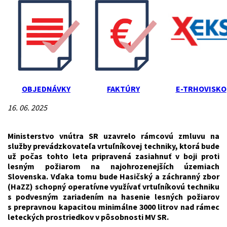
OBJEDNÁVKY
FAKTÚRY
E-TRHOVISKO
16. 06. 2025
Ministerstvo vnútra SR uzavrelo rámcovú zmluvu na
služby prevádzkovateľa vrtuľníkovej techniky, ktorá bude
už počas tohto leta pripravená zasiahnuť v boji proti
lesným požiarom na najohrozenejších územiach
Slovenska. Vďaka tomu bude Hasičský a záchranný zbor
(HaZZ) schopný operatívne využívať vrtuľníkovú techniku
s podvesným zariadením na hasenie lesných požiarov
s prepravnou kapacitou minimálne 3000 litrov nad rámec
leteckých prostriedkov v pôsobnosti MV SR.