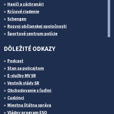
Hasiči a záchranári
Krízové riadenie
Schengen
Rozvoj občianskej spoločnosti
Športové centrum polície
DÔLEŽITÉ ODKAZY
Podcast
Stan sa policajtom
E-služby MV SR
Vestník vlády SR
Obchodovanie s ľuďmi
Cudzinci
Miestna štátna správa
Vládny program ESO