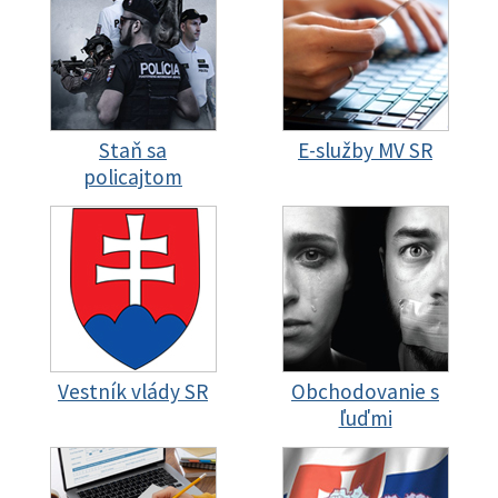
Staň sa
E-služby MV SR
policajtom
Vestník vlády SR
Obchodovanie s
ľuďmi