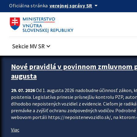
Preskocit na hlavný obsah
arrow_drop_down
verejnej správy SR
Oficiálna stránka
Sekcie MV SR
keyboard_arrow_down
Zastavit automatický posun upútavok
Nové pravidlá v povinnom zmluvnom poi
augusta
29. 07. 2026
Od 1. augusta 2026 nadobudne účinnosť zákon, k
poistenia. Legislatíva prinesie prísnejšiu kontrolu PZP, aut
dlhodobo nepoistených vozidiel z evidencie. Cieľom je radiká
premávke a zvýšiť ochranu zodpovedných vodičov. Podrobné 
webovom portáli https://nepoistenevozidlo.sk/, na ktorom od
Viac