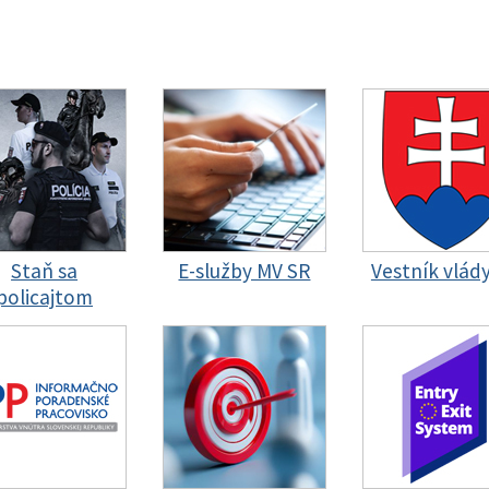
Staň sa
E-služby MV SR
Vestník vlád
policajtom