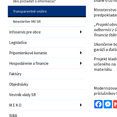
snahe o čo n
Ako požiadať o informáciu?
Ministerstvo
Transparentné vnútro
predpokladan
Newsletter MV SR
„Projekt obno
odborníci z Ú
Infoservis pre obce
financie štát
Legislatíva
Ukončenie búr
garáží a ďalš
Pripomienkové konanie
Projekt klad
Hospodárenie a financie
určeného na 
materiálu.
Faktúry
Objednávky
Modernizovan
príslušníkov
Vestník vlády SR
Facebo
Me
M E K O
ISBA