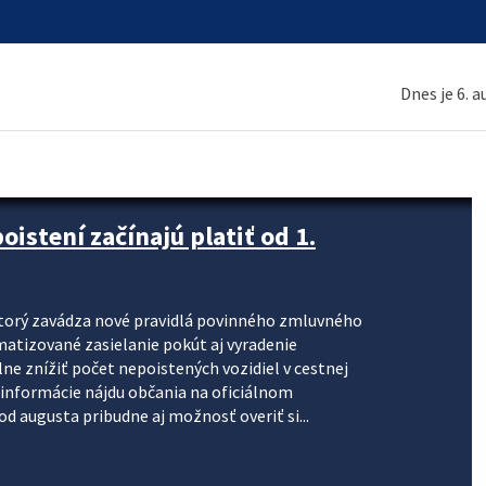
Dnes je 6. 
stení začínajú platiť od 1.
torý zavádza nové pravidlá povinného zmluvného
omatizované zasielanie pokút aj vyradenie
lne znížiť počet nepoistených vozidiel v cestnej
informácie nájdu občania na oficiálnom
 augusta pribudne aj možnosť overiť si...