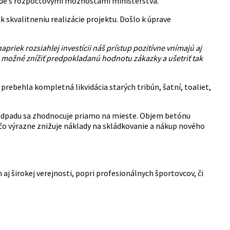
úlade s rozpočtovými možnosťami ministerstva.
skvalitneniu realizácie projektu. Došlo k úprave
riek rozsiahlej investícii náš prístup pozitívne vnímajú aj
e možné znížiť predpokladanú hodnotu zákazky a ušetriť tak
prebehla kompletná likvidácia starých tribún, šatní, toaliet,
 odpadu sa zhodnocuje priamo na mieste. Objem betónu
 čo výrazne znižuje náklady na skládkovanie a nákup nového
 širokej verejnosti, popri profesionálnych športovcov, či