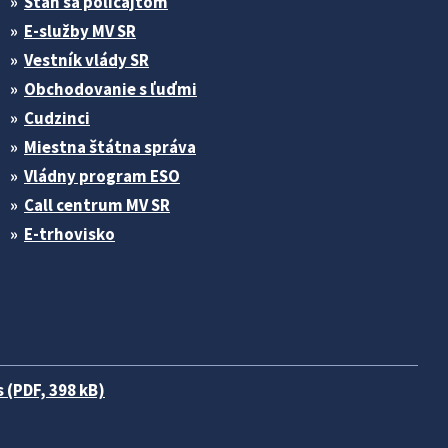
Stan sa policajtom
E-služby MV SR
Vestník vlády SR
Obchodovanie s ľuďmi
Cudzinci
Miestna štátna správa
Vládny program ESO
Call centrum MV SR
E-trhovisko
 (PDF, 398 kB)