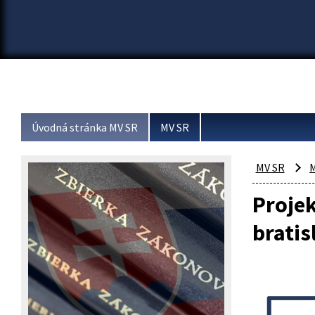
Úvodná stránka MV SR
MV SR
MV SR
M
Projek
bratis