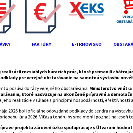
ÁVKY
FAKTÚRY
E-TRHOVISKO
OBSTARÁ
realizácii rozsiahlych búracích prác, ktoré premenili chátrajú
odklady pre verejné obstarávanie na samotnú výstavbu nové
ýmto posúva do fázy verejného obstarávania.
Ministerstvo vnútra
tarávanie, ktoré nadväzuje na ukončené prípravné a demolačn
jeho realizácie v súlade s princípmi hospodárnosti, efektívnosti a
mája 2026 boli oficiálne odovzdané podklady do tendra na výstavbu
 priebehu júna 2026. Víťaza tendru by sme mohli poznať na jeseň t
príprave projektu zároveň úzko spolupracuje s Útvarom hodnot