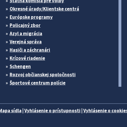
Štátna komisia pre volby
Okresné úrady/Klientske centrá
Európske programy
Policajný zbor
Azyl a migrácia
Verejná správa
Hasiči a záchranári
Krízové riadenie
Schengen
Rozvoj občianskej spoločnosti
Športové centrum polície
Mapa sídla
|
Vyhlásenie o prístupnosti
|
Vyhlásenie o cookies