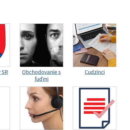
y SR
Obchodovanie s
Cudzinci
ľuďmi