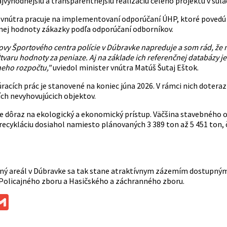
ajvýhodnejšiu a transparentnejšiu realizáciu celého projektu v s
 vnútra pracuje na implementovaní odporúčaní ÚHP, ktoré povedú k 
ej hodnoty zákazky podľa odporúčaní odborníkov.
vy Športového centra polície v Dúbravke napreduje a som rád, že nap
tvaru hodnoty za peniaze. Aj na základe ich referenčnej databázy j
neho rozpočtu,"
uviedol minister vnútra Matúš Šutaj Eštok.
acích prác je stanovené na koniec júna 2026. V rámci nich doteraz 
ích nevyhovujúcich objektov.
ie dôraz na ekologický a ekonomický prístup. Väčšina stavebného
recykláciu dosiahol namiesto plánovaných 3 389 ton až 5 451 ton,
ý areál v Dúbravke sa tak stane atraktívnym zázemím dostupným aj
 Policajného zboru a Hasičského a záchranného zboru.
ok
ssenger
Gmail