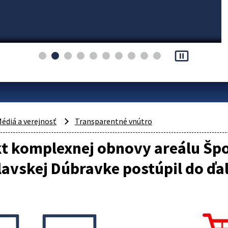
pause_presentation
édiá a verejnosť
Transparentné vnútro
t komplexnej obnovy areálu Špo
lavskej Dúbravke postúpil do ďal