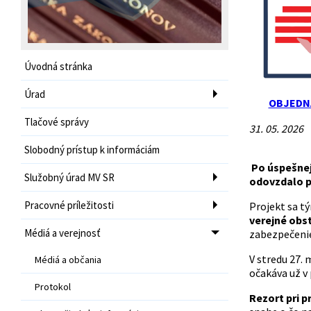
Úvodná stránka
Úrad
OBJEDN
Tlačové správy
31. 05. 2026
Slobodný prístup k informáciám
Po úspešnej 
Služobný úrad MV SR
odovzdalo p
Pracovné príležitosti
Projekt sa t
verejné obs
Médiá a verejnosť
zabezpečenie 
V stredu 27. 
Médiá a občania
očakáva už v
Protokol
Rezort pri 