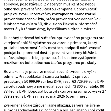
sprievod, pozostávajúci z viacerých muzikantov, nebol
odbornou preventívnou časťou kampane. Odbornú časť
projektu tvorili interaktívny kontajner, tri samostatné
preventívne stanovištia, práca preventistov a odborníkov
Ministerstva vnútra SR, diskusie so žiakmi a informačné
materiály k témam drog, kyberšikany a týrania zvierat.
Hudobný sprievod bol súčasťou sprievodného programu pre
verejnosť a slúžil výlučne na vytvorenie priestoru, ktorý
pritiahol pozornosť ľudí v mestách, podporil návštevnosť
podujatia a pomohol dostať preventívne témy bližšie k
cieľovej skupine. Nie je pravdou, že hudobné vystúpenie
muzikantov bolo odbornou časťou programu pre školy.
Rovnako nie je pravdivé medializované tvrdenie o výške
odmeny. Predpokladaná suma za hudobný sprievod
predstavuje 50 999,99 eur bez DPH, resp. 62 729,99 eur s DPH
za celú roadshow, a nie medializovaných 73 800 eur alebo 90
774 eur s DPH. Doposiaľ bola vyfakturovaná suma vo výške 27
879,99 eur s DPH za mesiac máj 2026 (osem miest).
Zverejnené údaje zároveň jasne ukazujú, že verejne šírené
sumy nezodpovedali skutočnosti a boli len snahou poškodiť