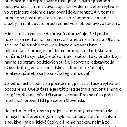
príjemcami interpretované manipulatívnym spôsobom a
používané na šírenie zavádzajúcich tvrdení s cieľom vytvoriť
vo verejnosti dojem o zatajovaní dokumentov. Aj v tomto
prípade sa postupovalo v súlade so zákonom a dodanie
služby sa realizovalo prostredníctvom objednávky a faktúry.
Ministerstvo vnútra SR zároveň zdôrazňuje, že týmito
hoaxmi sa neútočilo iba na rezort alebo na ministra. Útočilo
sa aj na ľudí v uniforme – policajtov, preventistov a
odborníkov z praxe, ktorí denne pracujú s deťmi, školami a
rodičmi. O to cynickejšie pôsobí, ak takéto útoky prichádzajú
najmä zo strany politických strán, ktorých predstavitelia
užívanie drog vo verejnej diskusii dlhodobo zľahčujú,
relativizujú alebo sa ho snažia legitimizovať.
Je jednoduché sedieť za počítačom, písať statusy a vytvárať
podozrenia. Oveľa ťažšie je stáť pred deťmi a hovoriť s nimi o
drogách, šikane, násilí či týraní zvierat. Presne túto prácu
robili naši preventisti po celom Slovensku.
Rezort odmieta, aby sa projekt zameraný na ochranu detí a
mladých ľudí pred drogami, kyberšikanou a ďalšími rizikami
zneužíval na politické útoky a šírenie hoaxov, najmä zo