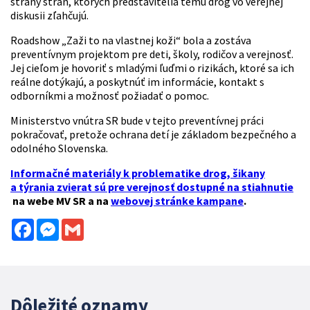
strany strán, ktorých predstavitelia tému drog vo verejnej
diskusii zľahčujú.
Roadshow „Zaži to na vlastnej koži“ bola a zostáva
preventívnym projektom pre deti, školy, rodičov a verejnosť.
Jej cieľom je hovoriť s mladými ľuďmi o rizikách, ktoré sa ich
reálne dotýkajú, a poskytnúť im informácie, kontakt s
odborníkmi a možnosť požiadať o pomoc.
Ministerstvo vnútra SR bude v tejto preventívnej práci
pokračovať, pretože ochrana detí je základom bezpečného a
odolného Slovenska.
Informačné materiály k problematike drog, šikany
a týrania zvierat sú pre verejnosť dostupné na stiahnutie
na webe MV SR a na
webovej stránke kampane
.
Facebook
Messenger
Gmail
Dôležité oznamy