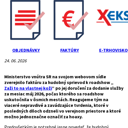
OBJEDNÁVKY
FAKTÚRY
E-TRHOVISKO
24. 06. 2026
Ministerstvo vnútra SR na svojom webovom sídle
zverejnilo faktúru za hudobný sprievod k roadshow „
Zaži to na vlastnej koži
“ po jej doručení za dodanie služby
za mesiac máj 2026, počas ktorého sa roadshow
uskutočnila v ôsmich mestách. Reagujeme tým na
viaceré nepravdivé a zavádzajúce tvrdenia, ktoré v
posledných dňoch odzneli vo verejnom priestore a ktoré
možno jednoznačne označiť za hoaxy.
Predovšetkým je potrebné jasne povedať, že hudobný