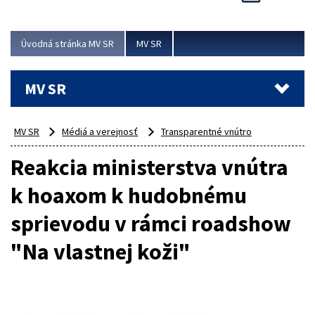
Viac
Úvodná stránka MV SR
MV SR
MV SR
MV SR
Médiá a verejnosť
Transparentné vnútro
Reakcia ministerstva vnútra
k hoaxom k hudobnému
sprievodu v rámci roadshow
"Na vlastnej koži"