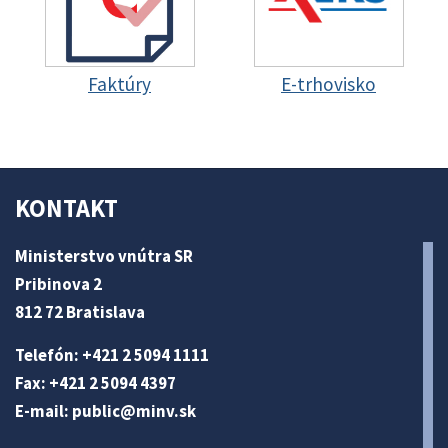
Faktúry
E-trhovisko
KONTAKT
Ministerstvo vnútra SR
Pribinova 2
812 72 Bratislava
Telefón: +421 2 5094 1111
Fax: +421 2 5094 4397
E-mail:
public@minv
.sk