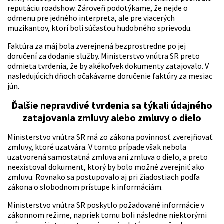
reputáciu roadshow. Zároveň podotýkame, že nejde o
odmenu pre jedného interpreta, ale pre viacerých
muzikantov, ktorí boli súčasťou hudobného sprievodu.
Faktúra za máj bola zverejnená bezprostredne po jej
doručení za dodanie služby. Ministerstvo vnútra SR preto
odmieta tvrdenia, že by akékoľvek dokumenty zatajovalo. V
nasledujúcich dňoch očakávame doručenie faktúry za mesiac
jún.
Ďalšie nepravdivé tvrdenia sa týkali údajného
zatajovania zmluvy alebo zmluvy o dielo
Ministerstvo vnútra SR má zo zákona povinnosť zverejňovať
zmluvy, ktoré uzatvára. V tomto prípade však nebola
uzatvorená samostatná zmluva ani zmluva o dielo, a preto
neexistoval dokument, ktorý by bolo možné zverejniť ako
zmluvu. Rovnako sa postupovalo aj pri žiadostiach podľa
zákona o slobodnom prístupe k informáciám.
Ministerstvo vnútra SR poskytlo požadované informácie v
zákonnom režime, napriek tomu boli následne niektorými