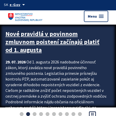
Preskocit na hlavný obsah
arrow_drop_down
SK
e-Gov
menu
Menu
Zastavit automatický posun upútavok
Nové pravidlá v povinnom
zmluvnom poistení začínajú platiť
od 1. augusta
29. 07. 2026
Od 1. augusta 2026 nadobudne účinnosť
zákon, ktorý zavádza nové pravidlá povinného
zmluvného poistenia. Legislatíva prinesie prísnejšiu
kontrolu PZP, automatizované zasielanie pokút aj
vyradenie dlhodobo nepoistených vozidiel z evidencie.
Cieľom je radikálne znížiť počet nepoistených vozidiel v
cestnej premávke a zvýšiť ochranu zodpovedných vodičov.
Podrobné informácie nájdu občania na oficiálnom
webovom portáli https://nepoistenevozidlo.sk/, na
pause_presentation
ktorom od augusta pribudne aj možnosť overiť si...