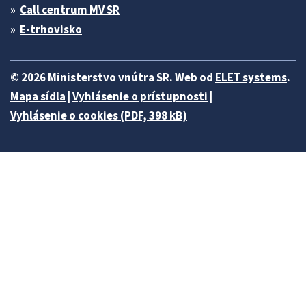
Call centrum MV SR
E-trhovisko
© 2026 Ministerstvo vnútra SR. Web od
ELET systems
.
Mapa sídla
|
Vyhlásenie o prístupnosti
|
Vyhlásenie o cookies (PDF, 398 kB)