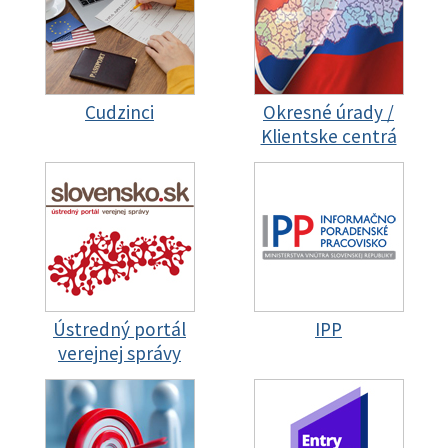
Cudzinci
Okresné úrady /
Klientske centrá
Ústredný portál
IPP
verejnej správy