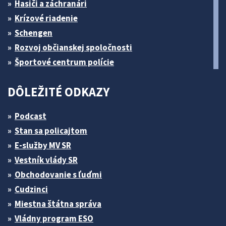
Hasiči a záchranári
Krízové riadenie
Schengen
Rozvoj občianskej spoločnosti
Športové centrum polície
DÔLEŽITÉ ODKAZY
Podcast
Stan sa policajtom
E-služby MV SR
Vestník vlády SR
Obchodovanie s ľuďmi
Cudzinci
Miestna štátna správa
Vládny program ESO