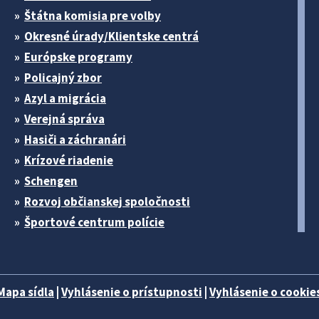
Štátna komisia pre volby
Okresné úrady/Klientske centrá
Európske programy
Policajný zbor
Azyl a migrácia
Verejná správa
Hasiči a záchranári
Krízové riadenie
Schengen
Rozvoj občianskej spoločnosti
Športové centrum polície
Mapa sídla
|
Vyhlásenie o prístupnosti
|
Vyhlásenie o cookies