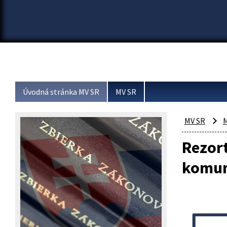
Úvodná stránka MV SR
MV SR
MV SR
M
Rezor
komun