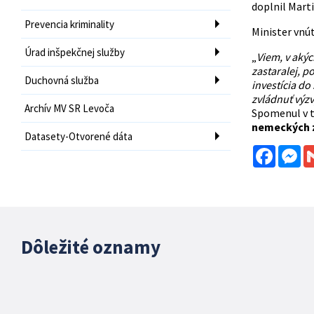
doplnil Mart
Prevencia kriminality
Minister vnút
Úrad inšpekčnej služby
„
Viem, v akýc
zastaralej, p
Duchovná služba
investícia do
zvládnuť výzv
Archív MV SR Levoča
Spomenul v t
nemeckých z
Datasety-Otvorené dáta
Facebo
Me
Dôležité oznamy