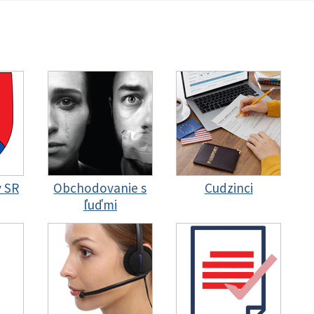
y SR
Obchodovanie s
Cudzinci
ľuďmi