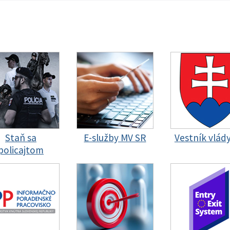
Staň sa
E-služby MV SR
Vestník vlád
policajtom