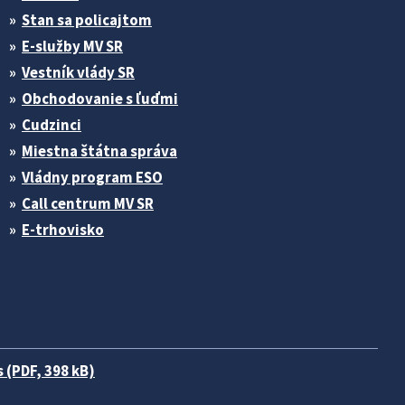
Stan sa policajtom
E-služby MV SR
Vestník vlády SR
Obchodovanie s ľuďmi
Cudzinci
Miestna štátna správa
Vládny program ESO
Call centrum MV SR
E-trhovisko
 (PDF, 398 kB)