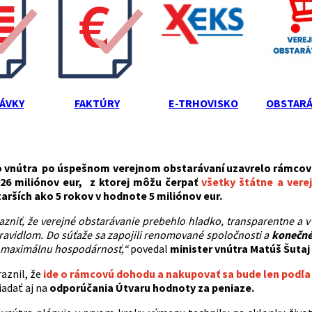
ÁVKY
FAKTÚRY
E-TRHOVISKO
OBSTARÁ
o vnútra po úspešnom verejnom obstarávaní uzavrelo rámcovú
26 miliónov eur, z ktorej môžu čerpať
všetky štátne a verej
arších ako 5 rokov v hodnote 5 miliónov eur.
zniť, že verejné obstarávanie prebehlo hladko, transparentne a 
pravidlom. Do súťaže sa zapojili renomované spoločnosti a
konečné
 maximálnu hospodárnosť,“
povedal
minister vnútra Matúš Šutaj
aznil, že
ide o rámcovú dohodu a nakupovať sa bude len podľa
iadať aj na
odporúčania Útvaru hodnoty za peniaze.