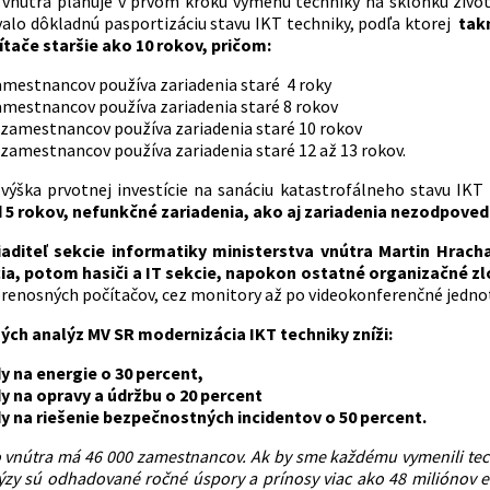
 vnútra plánuje v prvom kroku výmenu techniky na sklonku živ
valo dôkladnú pasportizáciu stavu IKT techniky, podľa ktorej
tak
čítače staršie ako 10 rokov, pričom:
amestnancov používa zariadenia staré 4 roky
amestnancov používa zariadenia staré 8 rokov
 zamestnancov používa zariadenia staré 10 rokov
zamestnancov používa zariadenia staré 12 až 13 rokov.
ýška prvotnej investície na sanáciu katastrofálneho stavu IKT
 5 rokov, nefunkčné zariadenia, ako aj zariadenia nezodpov
iaditeľ sekcie informatiky ministerstva vnútra Martin Hrach
cia, potom hasiči a IT sekcie, napokon ostatné organizačné zl
prenosných počítačov, cez monitory až po videokonferenčné jedno
ých analýz MV SR modernizácia IKT techniky zníži:
y na energie o 30 percent,
y na opravy a údržbu o 20 percent
y na riešenie bezpečnostných incidentov o 50 percent.
o vnútra má 46 000 zamestnancov. Ak by sme každému vymenili tech
lýzy sú odhadované ročné úspory a prínosy viac ako 48 miliónov e