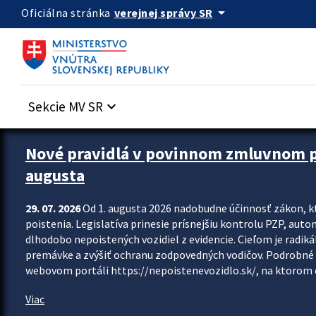
Preskocit na hlavný obsah
arrow_drop_down
verejnej správy SR
Oficiálna stránka
Sekcie MV SR
keyboard_arrow_down
Zastavit automatický posun upútavok
Nové pravidlá v povinnom zmluvnom poi
augusta
29. 07. 2026
Od 1. augusta 2026 nadobudne účinnosť zákon, k
poistenia. Legislatíva prinesie prísnejšiu kontrolu PZP, aut
dlhodobo nepoistených vozidiel z evidencie. Cieľom je radiká
premávke a zvýšiť ochranu zodpovedných vodičov. Podrobné 
webovom portáli https://nepoistenevozidlo.sk/, na ktorom od
Viac