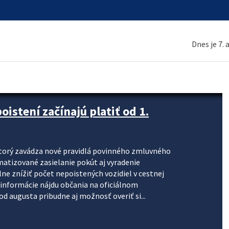
Dnes je 7.
stení začínajú platiť od 1.
torý zavádza nové pravidlá povinného zmluvného
omatizované zasielanie pokút aj vyradenie
lne znížiť počet nepoistených vozidiel v cestnej
informácie nájdu občania na oficiálnom
 augusta pribudne aj možnosť overiť si...