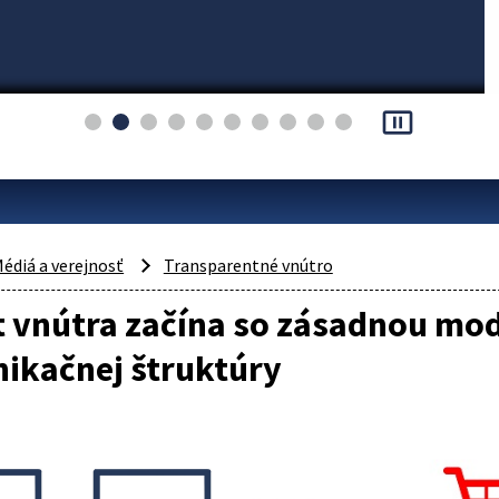
pause_presentation
édiá a verejnosť
Transparentné vnútro
t vnútra začína so zásadnou mo
ikačnej štruktúry