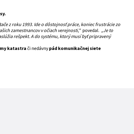
sy.
če z roku 1993. Ide o dôstojnosť práce, koniec frustrácie zo
našich zamestnancov v očiach verejnosti,"
povedal.
„Je to
aslúžia rešpekt. A do systému, ktorý musí byť pripravený
émy katastra
či nedávny
pád komunikačnej siete