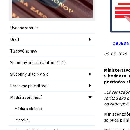
Úvodná stránka
Úrad
OBJEDN
Tlačové správy
09. 05. 2025
Slobodný prístup k informáciám
Ministerstv
Služobný úrad MV SR
v hodnote 3
počítačov st
Pracovné príležitosti
„Chcem zdôra
Médiá a verejnosť
raritou ako 
čo zabezpečí
Médiá a občania
Minister zdôr
sa bude prihl
Protokol