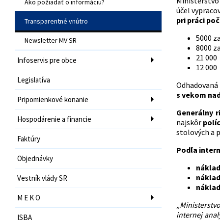
Ministerstvo
Ako požiadať o informáciu?
účel vypraco
pri práci po
Transparentné vnútro
5000 z
Newsletter MV SR
8000 z
21 000
Infoservis pre obce
12 000 
Legislatíva
Odhadovaná v
s vekom nad
Pripomienkové konanie
Generálny r
Hospodárenie a financie
najskôr
polí
stolových a 
Faktúry
Podľa intern
Objednávky
náklad
náklad
Vestník vlády SR
náklad
M E K O
„Ministerstv
internej ana
ISBA