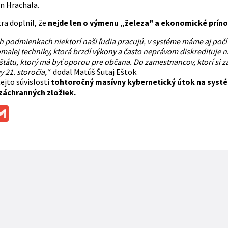
in Hrachala.
ra doplnil, že
nejde len o výmenu „železa" a ekonomické príno
h podmienkach niektorí naši ľudia pracujú, v systéme máme aj počíta
omalej techniky, ktorá brzdí výkony a často neprávom diskredituje 
 štátu, ktorý má byť oporou pre občana. Do zamestnancov, ktorí si z
y 21. storočia,“
dodal Matúš Šutaj Eštok.
ejto súvislosti
tohtoročný masívny kybernetický útok na syst
áchranných zložiek.
ok
ssenger
Gmail