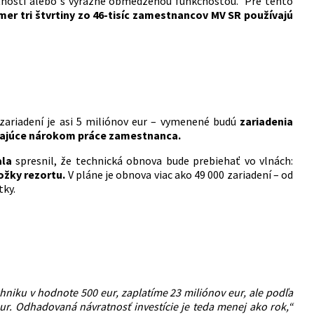
otnosti alebo s výrazne obmedzenou funkčnosťou. Pre tento
mer tri štvrtiny zo 46-tisíc zamestnancov MV SR používajú
 zariadení je asi 5 miliónov eur – vymenené budú
zariadenia
edajúce nárokom práce zamestnanca.
ala
spresnil, že technická obnova bude prebiehať vo vlnách:
ožky rezortu.
V pláne je obnova viac ako 49 000 zariadení – od
tky.
niku v hodnote 500 eur, zaplatíme 23 miliónov eur, ale podľa
ur. Odhadovaná návratnosť investície je teda menej ako rok,“