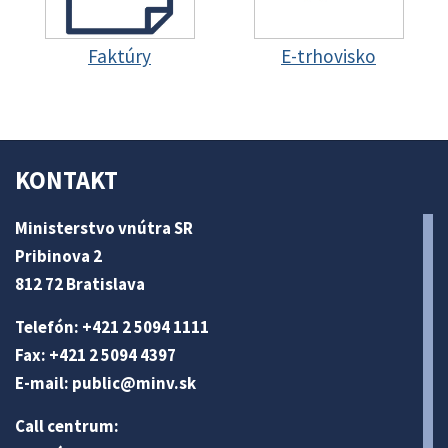
Faktúry
E-trhovisko
KONTAKT
Ministerstvo vnútra SR
Pribinova 2
812 72 Bratislava
Telefón: +421 2 5094 1111
Fax: +421 2 5094 4397
E-mail:
public@minv
.sk
Call centrum: