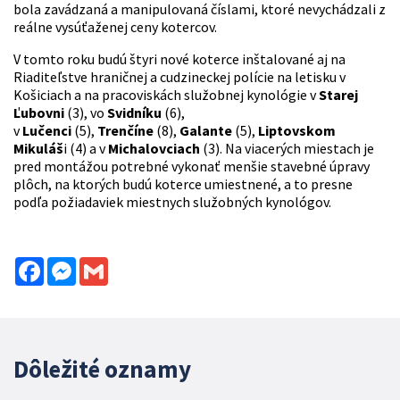
bola zavádzaná a manipulovaná číslami, ktoré nevychádzali z
reálne vysúťaženej ceny kotercov.
V tomto roku budú štyri nové koterce inštalované aj na
Riaditeľstve hraničnej a cudzineckej polície na letisku v
Košiciach a na pracoviskách služobnej kynológie v
Starej
Ľubovni
(3), vo
Svidníku
(6),
v
Lučenci
(5),
Trenčíne
(8),
Galante
(5),
Liptovskom
Mikuláš
i (4) a v
Michalovciach
(3). Na viacerých miestach je
pred montážou potrebné vykonať menšie stavebné úpravy
plôch, na ktorých budú koterce umiestnené, a to presne
podľa požiadaviek miestnych služobných kynológov.
Facebook
Messenger
Gmail
Dôležité oznamy