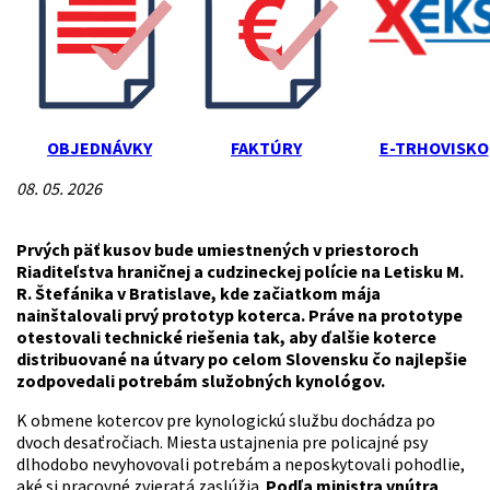
OBJEDNÁVKY
FAKTÚRY
E-TRHOVISKO
08. 05. 2026
Prvých päť kusov bude umiestnených v priestoroch
Riaditeľstva hraničnej a cudzineckej polície na Letisku M.
R. Štefánika v Bratislave, kde začiatkom mája
nainštalovali prvý prototyp koterca. Práve na prototype
otestovali technické riešenia tak, aby ďalšie koterce
distribuované na útvary po celom Slovensku čo najlepšie
zodpovedali potrebám služobných kynológov.
K obmene kotercov pre kynologickú službu dochádza po
dvoch desaťročiach. Miesta ustajnenia pre policajné psy
dlhodobo nevyhovovali potrebám a neposkytovali pohodlie,
aké si pracovné zvieratá zaslúžia.
Podľa ministra vnútra