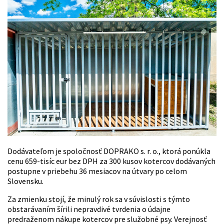
Dodávateľom je spoločnosť DOPRAKO s. r. o., ktorá ponúkla
cenu 659-tisíc eur bez DPH za 300 kusov kotercov dodávaných
postupne v priebehu 36 mesiacov na útvary po celom
Slovensku.
Za zmienku stojí, že minulý rok sa v súvislosti s týmto
obstarávaním šírili nepravdivé tvrdenia o údajne
predraženom nákupe kotercov pre služobné psy. Verejnosť