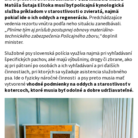
Matúša Šutaja Eštoka musí byť policajná kynologická
služba príkladom v starostlivosti o zvieratá, najmä
pokiaľ ide o ich oddych a regeneráciu.
Predchádzajúce
vedenia rezortu vnútra podľa neho situáciu zanedbávali.
„
Plníme tým aj prísľub postupnej obnovy materiálno-
technického zabezpečenia Policajného zboru,“
doplnil
minister.
Služobné psy slovenská polícia využíva najmä pri vyhľadávaní
špecifických pachov, aké majú výbušniny, drogy či zbrane, ako
aj pri pátraní po osobách a ich vyhľadávaní a pri ďalších
činnostiach, pri ktorých sa vyžaduje asistencia služobného
psa. Ide o fyzicky náročné činnosti a psy preto musia mať
vytvorené
vhodné podmienky na oddych a starostlivosť v
kotercoch, ktoré musia byť odolné a dobre udržiavateľné.