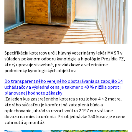
Špecifikáciu kotercov určil hlavný veterinárny lekár MV SR v
súlade s pokynom odboru kynológie a hipológie Prezídia PZ,
ktorý upravuje stavebné, prevádzkové a veterinárne
podmienky kynologických objektov.
Do transparentného verejného obstarávania sa zapojilo 14
uchádzačov a výsledná cena je takmer o 40 % nižšia oproti
plánovanej hodnote zákazky
.Za jeden kus zastrešeného koterca s rozlohou 4 × 2 metre,
ktorého súčasťou je komfortná zateplená búda a
oplechovanie, uhrádza rezort vnútra 2 197 eur vrátane
dovozu na miesto určenia. Pri objednávke 250 kusov je v cene
zahrnutá aj montáž.