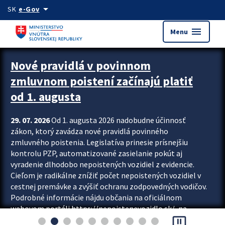
Preskocit na hlavný obsah
arrow_drop_down
SK
e-Gov
menu
Menu
Zastavit automatický posun upútavok
Nové pravidlá v povinnom
zmluvnom poistení začínajú platiť
od 1. augusta
29. 07. 2026
Od 1. augusta 2026 nadobudne účinnosť
zákon, ktorý zavádza nové pravidlá povinného
zmluvného poistenia. Legislatíva prinesie prísnejšiu
kontrolu PZP, automatizované zasielanie pokút aj
vyradenie dlhodobo nepoistených vozidiel z evidencie.
Cieľom je radikálne znížiť počet nepoistených vozidiel v
cestnej premávke a zvýšiť ochranu zodpovedných vodičov.
Podrobné informácie nájdu občania na oficiálnom
webovom portáli https://nepoistenevozidlo.sk/, na
pause_presentation
ktorom od augusta pribudne aj možnosť overiť si...