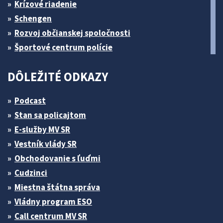
Krízové riadenie
Schengen
Rozvoj občianskej spoločnosti
Športové centrum polície
DÔLEŽITÉ ODKAZY
Podcast
Stan sa policajtom
E-služby MV SR
Vestník vlády SR
Obchodovanie s ľuďmi
Cudzinci
Miestna štátna správa
Vládny program ESO
Call centrum MV SR