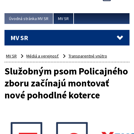
Viac
Úvodná stránka MV SR
MV SR
MV SR
MV SR
Médiá a verejnosť
Transparentné vnútro
Služobným psom Policajného
zboru začínajú montovať
nové pohodlné koterce