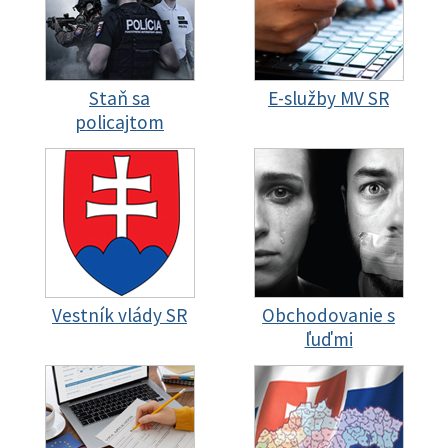
Staň sa
E-služby MV SR
policajtom
Vestník vlády SR
Obchodovanie s
ľuďmi