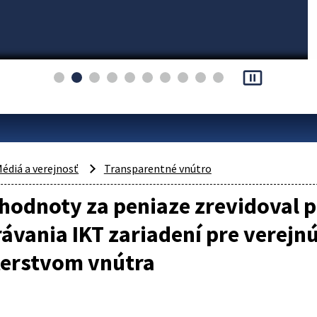
pause_presentation
édiá a verejnosť
Transparentné vnútro
 hodnoty za peniaze zrevidoval
ávania IKT zariadení pre verejn
terstvom vnútra