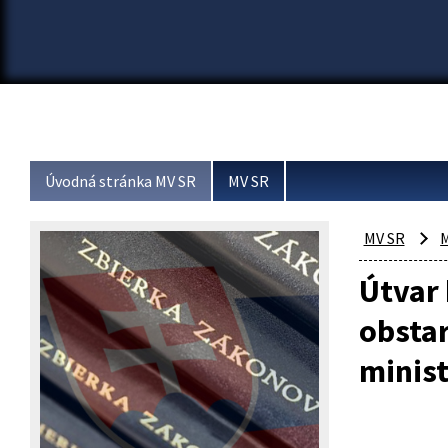
Úvodná stránka MV SR
MV SR
MV SR
M
Útvar
obstar
minis