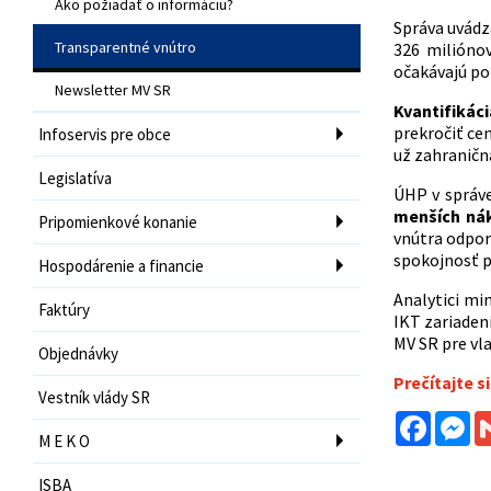
Ako požiadať o informáciu?
Správa uvádz
Transparentné vnútro
326 milióno
očakávajú po 
Newsletter MV SR
Kvantifiká
prekročiť ce
Infoservis pre obce
už zahraničn
Legislatíva
ÚHP v správ
menších nák
Pripomienkové konanie
vnútra odpor
spokojnosť p
Hospodárenie a financie
Analytici mi
Faktúry
IKT zariaden
MV SR pre vl
Objednávky
Prečítajte si
Vestník vlády SR
Facebo
Me
M E K O
ISBA