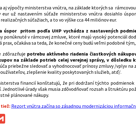
a aj výpočty ministerstva vnútra, na základe ktorých sa rámcovo
v eur už nastavením súťaže ministerstvo vnútra dosiahlo úspo
realizačných súťažiach, a to vo výške cca 44 miliónov eur.
cia úspor pritom podľa UHP vychádza z nastavených podmi
ny ponúknuté v rámcovej zmluve, ktoré majú vysoký potenciál dod
á prax, očakáva sa teda, že konečné ceny budú veľmi podobné tým,
e zdôrazňuje
potrebu aktívneho riadenia čiastkových nákupov 
upov na základe potrieb celej verejnej správy, v dôsledku
úča priebežne sledovať a vyhodnocovať prínosy zmluvy /vplyv na z
oužívateľov, zlepšenie kvality poskytovaných služieb, atď/.
nisterstva financií konštatujú, že pri dodržaní týchto podmie
í. Jednotlivé úrady však musia zdôvodňovať rozsah a štruktúru po
astné plánované nákupy.
 tiež:
Rezort vnútra začína so zásadnou modernizáciou informač
ok
ssenger
Gmail