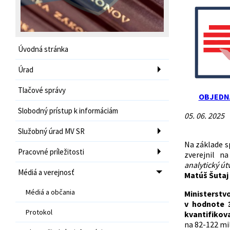
Úvodná stránka
Úrad
Tlačové správy
OBJEDN
Slobodný prístup k informáciám
05. 06. 2025
Služobný úrad MV SR
Na základe s
Pracovné príležitosti
zverejnil 
analytický út
Médiá a verejnosť
Matúš Šutaj
Médiá a občania
Ministerstv
v hodnote 
Protokol
kvantifikov
na 82-122 mil