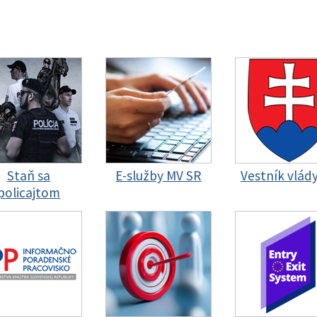
Staň sa
E-služby MV SR
Vestník vlád
policajtom