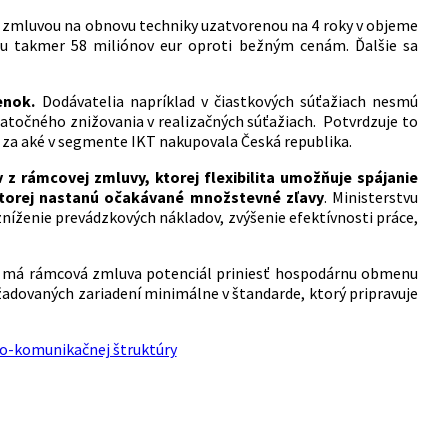
u zmluvou na obnovu techniky uzatvorenou na 4 roky v objeme
ru takmer 58 miliónov eur oproti bežným cenám. Ďalšie sa
enok.
Dodávatelia napríklad v čiastkových súťažiach nesmú
atočného znižovania v realizačných súťažiach. Potvrdzuje to
 za aké v segmente IKT nakupovala Česká republika.
z rámcovej zmluvy, ktorej flexibilita umožňuje spájanie
 ktorej nastanú očakávané množstevné zľavy
. Ministerstvu
níženie prevádzkových nákladov, zvýšenie efektívnosti práce,
nok má rámcová zmluva potenciál priniesť hospodárnu obmenu
žadovaných zariadení minimálne v štandarde, ktorý pripravuje
no-komunikačnej štruktúry