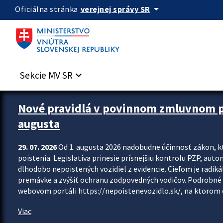
Preskocit na hlavný obsah
arrow_drop_down
verejnej správy SR
Oficiálna stránka
Sekcie MV SR
keyboard_arrow_down
Zastavit automatický posun upútavok
Nové pravidlá v povinnom zmluvnom poi
augusta
29. 07. 2026
Od 1. augusta 2026 nadobudne účinnosť zákon, k
poistenia. Legislatíva prinesie prísnejšiu kontrolu PZP, aut
dlhodobo nepoistených vozidiel z evidencie. Cieľom je radiká
premávke a zvýšiť ochranu zodpovedných vodičov. Podrobné 
webovom portáli https://nepoistenevozidlo.sk/, na ktorom od
Viac