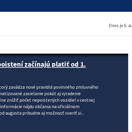
Dnes je 6. 
stení začínajú platiť od 1.
torý zavádza nové pravidlá povinného zmluvného
omatizované zasielanie pokút aj vyradenie
lne znížiť počet nepoistených vozidiel v cestnej
informácie nájdu občania na oficiálnom
 augusta pribudne aj možnosť overiť si...