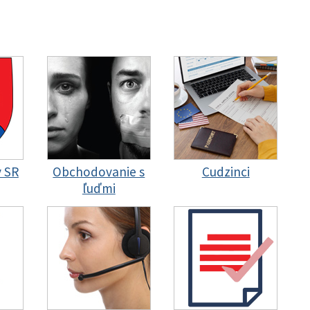
y SR
Obchodovanie s
Cudzinci
ľuďmi