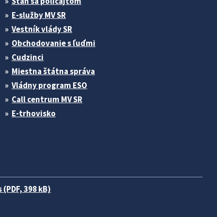
Stan sa policajtom
E-služby MV SR
Vestník vlády SR
Obchodovanie s ľuďmi
Cudzinci
Miestna štátna správa
Vládny program ESO
Call centrum MV SR
E-trhovisko
 (PDF, 398 kB)