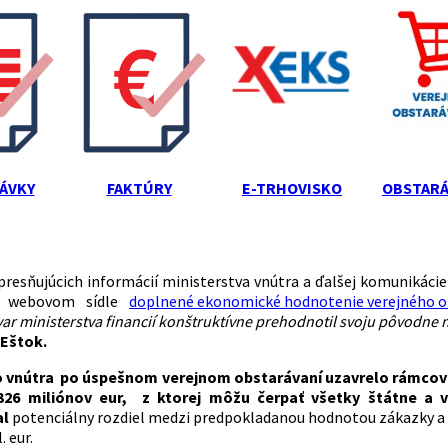
ÁVKY
FAKTÚRY
E-TRHOVISKO
OBSTARÁ
presňujúcich informácií ministerstva vnútra a ďalšej komunikáci
na webovom sídle
doplnené ekonomické hodnotenie verejného obs
var ministerstva financií konštruktívne prehodnotil svoju pôvodne
 Eštok.
o vnútra po úspešnom verejnom obstarávaní uzavrelo rámcovú
326 miliónov eur, z ktorej môžu čerpať
všetky štátne a v
al
potenciálny rozdiel medzi predpokladanou hodnotou zákazky a 
. eur.