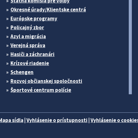
Štátna komisia pre volby
Okresné úrady/Klientske centrá
Európske programy
Policajný zbor
Azyl a migrácia
Verejná správa
Hasiči a záchranári
Krízové riadenie
Schengen
Rozvoj občianskej spoločnosti
Športové centrum polície
Mapa sídla
|
Vyhlásenie o prístupnosti
|
Vyhlásenie o cookies