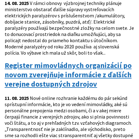
14. 08. 2025
V rámci obnovy výzbrojnej techniky plánuje
ministerstvo obstarať ďalšie súpravy vystreľovacích
elektrických paralyzérov s príslušenstvom /akumulátory,
dobíjacie stanice, zásobníky, puzdrá, atď/. Elektrické
paralyzéry používajú bezpečnostné zložky na celom svete. Je
to donucovací prostriedok na diaľku umožňujúci, aby sa
policajt nedostal do priameho kontaktu s útočníkom.
Moderné paralyzéry od roku 2020 používa aj slovenská
polícia. Vo výbave ich mala už skôr, boli to však...
Register mimovládnych organizácií po
novom zverejňuje informácie z ďalších
verejne dostupných zdrojov
11. 08. 2025
Nové online rozhranie každému do pár sekúnd
sprístupní informácie, kto je vo vedení mimovládky, aké sú
personálne prepojenia medzi osobami, či a v akej miere
čerpajú financie z verejných zdrojov, ako si plnia povinnosti
voči štátu, a to aj v prehľadných tzv. vzťahových diagramoch.
„Transparentnosť nie je zaklínadlo, ale východisko, preto
sme sa rozhodli ešte viac stransparentniť aj všetky dostupné