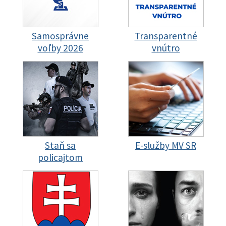
Samosprávne
Transparentné
voľby 2026
vnútro
Staň sa
E-služby MV SR
policajtom