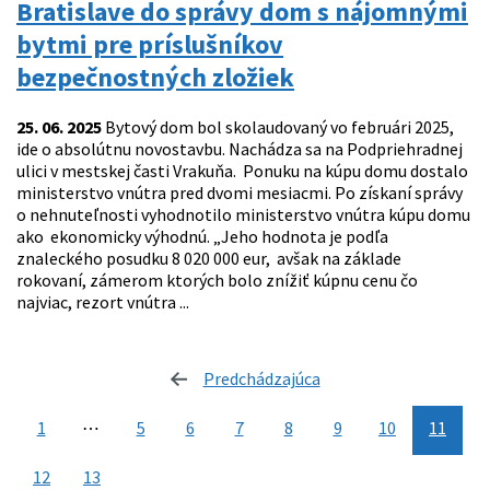
Bratislave do správy dom s nájomnými
bytmi pre príslušníkov
bezpečnostných zložiek
25. 06. 2025
Bytový dom bol skolaudovaný vo februári 2025,
ide o absolútnu novostavbu. Nachádza sa na Podpriehradnej
ulici v mestskej časti Vrakuňa. Ponuku na kúpu domu dostalo
ministerstvo vnútra pred dvomi mesiacmi. Po získaní správy
o nehnuteľnosti vyhodnotilo ministerstvo vnútra kúpu domu
ako ekonomicky výhodnú. „Jeho hodnota je podľa
znaleckého posudku 8 020 000 eur, avšak na základe
rokovaní, zámerom ktorých bolo znížiť kúpnu cenu čo
najviac, rezort vnútra ...
Predchádzajúca
stránka
1
⋯
5
6
7
8
9
10
11
12
13