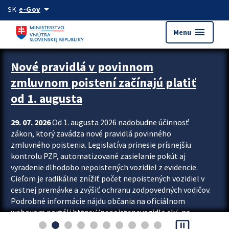
Preskocit na hlavný obsah
arrow_drop_down
SK
e-Gov
menu
Menu
Zastavit automatický posun upútavok
Nové pravidlá v povinnom
zmluvnom poistení začínajú platiť
od 1. augusta
29. 07. 2026
Od 1. augusta 2026 nadobudne účinnosť
zákon, ktorý zavádza nové pravidlá povinného
zmluvného poistenia. Legislatíva prinesie prísnejšiu
kontrolu PZP, automatizované zasielanie pokút aj
vyradenie dlhodobo nepoistených vozidiel z evidencie.
Cieľom je radikálne znížiť počet nepoistených vozidiel v
cestnej premávke a zvýšiť ochranu zodpovedných vodičov.
Podrobné informácie nájdu občania na oficiálnom
webovom portáli https://nepoistenevozidlo.sk/, na
pause_presentation
ktorom od augusta pribudne aj možnosť overiť si...