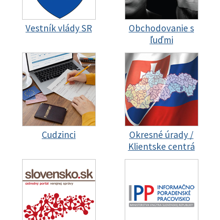
Vestník vlády SR
Obchodovanie s
ľuďmi
Cudzinci
Okresné úrady /
Klientske centrá