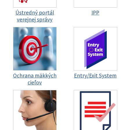
Ústredný portál
IPP
verejnej správy
Ochrana mäkkých
Entry/Exit System
cieľov