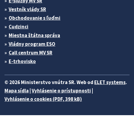
E-služby MV SR
Vestník vlády SR
Obchodovanie s ľuďmi
Cudzinci
Miestna štátna správa
Vládny program ESO
Call centrum MV SR
E-trhovisko
© 2026 Ministerstvo vnútra SR. Web od
ELET systems
.
Mapa sídla
|
Vyhlásenie o prístupnosti
|
Vyhlásenie o cookies (PDF, 398 kB)