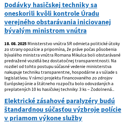
Dodávky hasičskej techniky sa
oneskorili kvôli kontrole Úradu
verejného obstarávania iniciovanej
bývalým ministrom vnútra
18. 08. 2025
Ministerstvo vnútra SR odmieta politické útoky
zo strany opozície a pripomína, že práve počas pôsobenia
bývalého ministra vnútra Romana Mikulca boli obstarávané
predražené vozidlá bez dostatočnej transparentnosti. Na
rozdiel od tohto postupu súčasné vedenie ministerstva
nakupuje techniku transparentne, hospodárne a v súlade s
legislatívou. V rámci projektu financovaného zo zdrojov
Európskej únie a štátneho rozpočtu bolo odovzdaných a
preplatených 10 ks hasičskej techniky: 3 ks – Zodolnená...
Elektrické zásahové paralyzéry budú
štandardnou súčasťou výzbroje polície
v priamom výkone služby