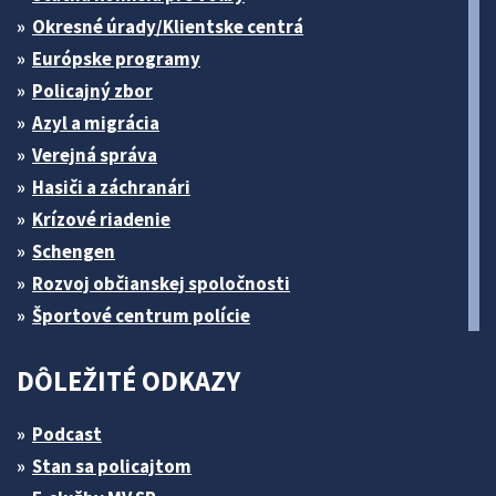
Okresné úrady/Klientske centrá
Európske programy
Policajný zbor
Azyl a migrácia
Verejná správa
Hasiči a záchranári
Krízové riadenie
Schengen
Rozvoj občianskej spoločnosti
Športové centrum polície
DÔLEŽITÉ ODKAZY
Podcast
Stan sa policajtom