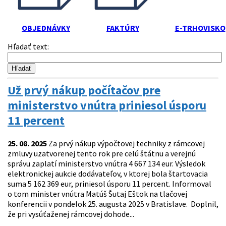
OBJEDNÁVKY
FAKTÚRY
E-TRHOVISKO
Hľadať text
:
Už prvý nákup počítačov pre
ministerstvo vnútra priniesol úsporu
11 percent
25. 08. 2025
Za prvý nákup výpočtovej techniky z rámcovej
zmluvy uzatvorenej tento rok pre celú štátnu a verejnú
správu zaplatí ministerstvo vnútra 4 667 134 eur. Výsledok
elektronickej aukcie dodávateľov, v ktorej bola štartovacia
suma 5 162 369 eur, priniesol úsporu 11 percent. Informoval
o tom minister vnútra Matúš Šutaj Eštok na tlačovej
konferencii v pondelok 25. augusta 2025 v Bratislave. Doplnil,
že pri vysúťaženej rámcovej dohode...