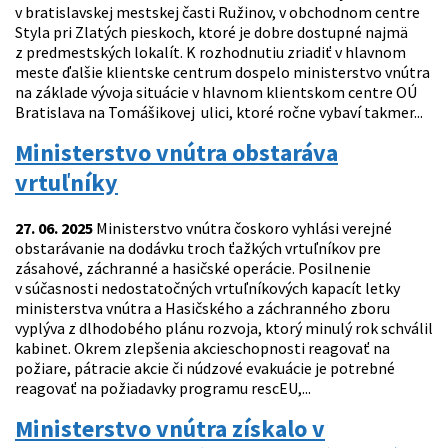
v bratislavskej mestskej časti Ružinov, v obchodnom centre
Styla pri Zlatých pieskoch, ktoré je dobre dostupné najmä
z predmestských lokalít. K rozhodnutiu zriadiť v hlavnom
meste ďalšie klientske centrum dospelo ministerstvo vnútra
na základe vývoja situácie v hlavnom klientskom centre OÚ
Bratislava na Tomášikovej ulici, ktoré ročne vybaví takmer...
Ministerstvo vnútra obstaráva
vrtuľníky
27. 06. 2025
Ministerstvo vnútra čoskoro vyhlási verejné
obstarávanie na dodávku troch ťažkých vrtuľníkov pre
zásahové, záchranné a hasičské operácie. Posilnenie
v súčasnosti nedostatočných vrtuľníkových kapacít letky
ministerstva vnútra a Hasičského a záchranného zboru
vyplýva z dlhodobého plánu rozvoja, ktorý minulý rok schválil
kabinet. Okrem zlepšenia akcieschopnosti reagovať na
požiare, pátracie akcie či núdzové evakuácie je potrebné
reagovať na požiadavky programu rescEU,...
Ministerstvo vnútra získalo v