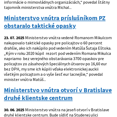
informácie o mimovládnych organizáciách,“ povedal štátny
tajomník ministerstva vnútra Michal...
Ministerstvo vnútra príslušníkom PZ
obstaralo taktické opasky
23. 07. 2025
Ministerstvo vnútra vedené Romanom Mikulcom
nakupovalo taktické opasky pre policajtov o 60 percent
drahšie, ako ich nakúpilo pod vedením Matúša Šutaja Eštoka.
„Kým v roku 2020 kúpil rezort pod vedením Romana Mikulca
napriamo bez verejného obstarávania 3700 opaskov pre
policajtov zo zásahových špeciálnych útvarov po 16,60 eur
bez DPH, my sme ich kúpili vďaka elektronickej auckii
všetkým policajtom a o vyše šesť eur lacnejšie,“ povedal
minister vnútra Matúš...
Ministerstvo vnútra otvorí v Bratislave
druhé klientske centrum
30. 06. 2025
Ministerstvo vnútra na jeseň otvorí v Bratislave
druhé klientske centrum. Bude sídliť na Studenej ulici