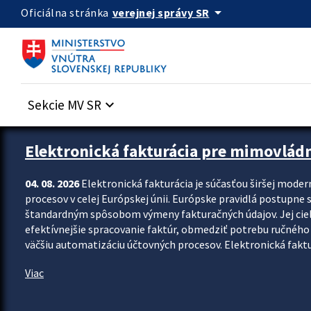
Preskocit na hlavný obsah
arrow_drop_down
verejnej správy SR
Oficiálna stránka
Sekcie MV SR
keyboard_arrow_down
Zastavit automatický posun upútavok
Elektronická fakturácia pre mimovlád
04. 08. 2026
Elektronická fakturácia je súčasťou širšej moder
procesov v celej Európskej únii. Európske pravidlá postupne 
štandardným spôsobom výmeny fakturačných údajov. Jej cieľom
efektívnejšie spracovanie faktúr, obmedziť potrebu ručného p
väčšiu automatizáciu účtovných procesov. Elektronická faktu
Viac