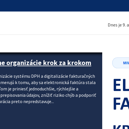
Dnes je 9. 
ne organizácie krok za krokom
nizácie systému DPH a digitalizácie fakturačných
smerujú k tomu, aby sa elektronická faktúra stala
 je priniesť jednoduchšie, rýchlejšie a
repisovania údajov, znížiť riziko chýb a podporiť
rácia preto nepredstavuje...