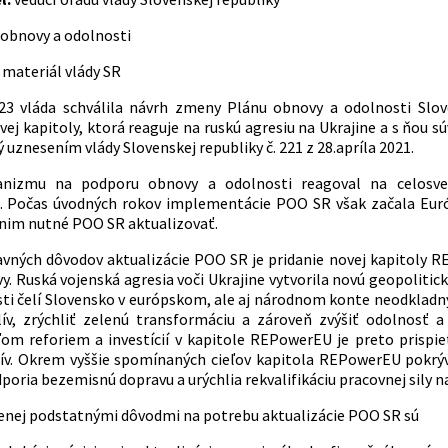
 obnovy a odolnosti
 materiál vlády SR
23 vláda schválila návrh zmeny Plánu obnovy a odolnosti Slove
ovej kapitoly, ktorá reaguje na ruskú agresiu na Ukrajine a s ňou
 uznesením vlády Slovenskej republiky č. 221 z 28.apríla 2021.
nizmu na podporu obnovy a odolnosti reagoval na celosve
u. Počas úvodných rokov implementácie POO SR však začala Euró
li nim nutné POO SR aktualizovať.
vných dôvodov aktualizácie POO SR je pridanie novej kapitoly RE
vy. Ruská vojenská agresia voči Ukrajine vytvorila novú geopolitick
osti čelí Slovensko v európskom, ale aj národnom konte neodkladn
lív, zrýchliť zelenú transformáciu a zároveň zvýšiť odolnosť 
om reforiem a investícií v kapitole REPowerEU je preto prispieť
lív. Okrem vyššie spomínaných cieľov kapitola REPowerEU pokrýv
oria bezemisnú dopravu a urýchlia rekvalifikáciu pracovnej sily na
nej podstatnými dôvodmi na potrebu aktualizácie POO SR sú