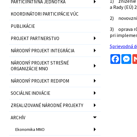
1) zníženie 
PARTICIPATÍVNA JEDNOTKA
a Rady (EÚ) 
KOORDINÁTORI PARTICIPÁCIE VÚC
2) novovznik
PUBLIKÁCIE
3) oprava rô
pri implement
PROJEKT PARTNERSTVO
Sprievodná 
NÁRODNÝ PROJEKT INTEGRÁCIA
Facebo
Me
NÁRODNÝ PROJEKT STREŠNÉ
ORGANIZÁCIE MNO
NÁRODNÝ PROJEKT REDIPOM
SOCIÁLNE INOVÁCIE
ZREALIZOVANÉ NÁRODNÉ PROJEKTY
ARCHÍV
Ekonomika MNO