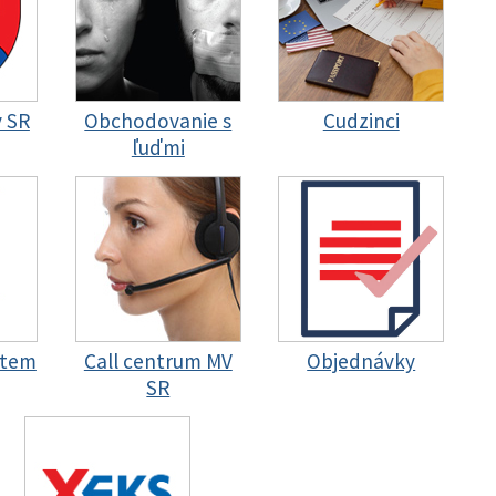
y SR
Obchodovanie s
Cudzinci
ľuďmi
stem
Call centrum MV
Objednávky
SR