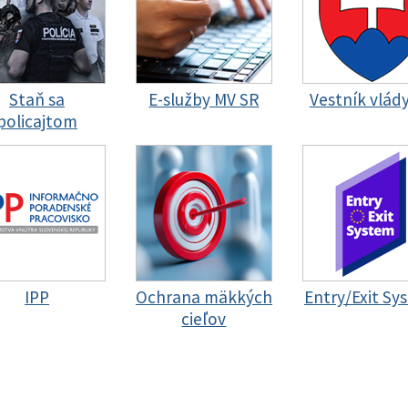
Staň sa
E-služby MV SR
Vestník vlád
policajtom
IPP
Ochrana mäkkých
Entry/Exit Sy
cieľov