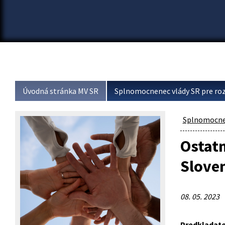
Úvodná stránka MV SR
Splnomocnenec vlády SR pre roz
Splnomocnen
Ostatn
Sloven
08. 05. 2023
Predkladate