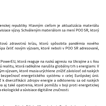
nskej republiky. Hlavným cieľom je aktualizácia materiálu
 súvisiace výzvy. Schváleným materiálom sa mení POO SR, ktorý
tovú zdravotnú krízu, ktorú spôsobila pandémia nového
pa čeliť novým výzvam, ktoré neboli v POO SR adresované,
PowerEU, ktorá reaguje na ruskú agresiu na Ukrajine a s ňou
ú realitu, ktorá radikálne narušila globálny trh s energiami. V
ým výzvam, ktoré musia urýchlene znížiť závislosť od ruských
a bezpečnosť energetického systému v celej Európskej únii.
 k diverzifikácii zdrojov energie a odkloneniu sa od ruských
a aj také opatrenia, ktoré pomôžu v boji proti energetickej
 ekologické a súvisiace digitálne zručnosti.