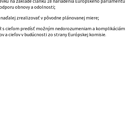
pevku na základe článku 18 nariadenia Európskeho parlamentu
podporu obnovy a odolnosti;
naďalej zrealizovať v pôvodne plánovanej miere;
 SR s cieľom predísť možným nedorozumeniam a komplikáciám
v a cieľov v budúcnosti zo strany Európskej komisie.