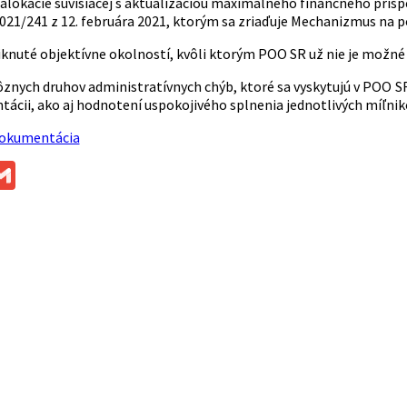
alokácie súvisiacej s aktualizáciou maximálneho finančného prís
2021/241 z 12. februára 2021, ktorým sa zriaďuje Mechanizmus na 
nuté objektívne okolností, kvôli ktorým POO SR už nie je možné 
znych druhov administratívnych chýb, ktoré sa vyskytujú v POO
ácii, ako aj hodnotení uspokojivého splnenia jednotlivých míľniko
dokumentácia
ok
ssenger
Gmail