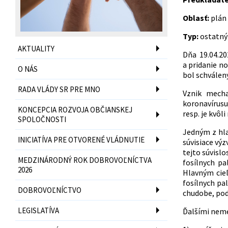
Oblasť:
plán
Typ:
ostatný
AKTUALITY
Dňa 19.04.20
a pridanie n
O NÁS
bol schválený
RADA VLÁDY SR PRE MNO
Vznik mecha
koronavírus
KONCEPCIA ROZVOJA OBČIANSKEJ
resp. je kvô
SPOLOČNOSTI
Jedným z hla
INICIATÍVA PRE OTVORENÉ VLÁDNUTIE
súvisiace výz
tejto súvisl
MEDZINÁRODNÝ ROK DOBROVOĽNÍCTVA
fosílnych pa
2026
Hlavným cieľ
fosílnych pa
DOBROVOĽNÍCTVO
chudobe, podp
LEGISLATÍVA
Ďalšími neme