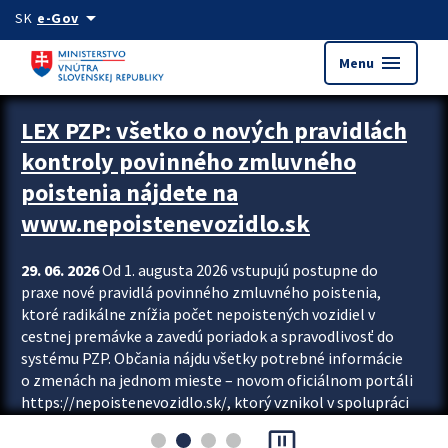
Preskocit na hlavný obsah
arrow_drop_down
SK
e-Gov
menu
Menu
Zastavit automatický posun upútavok
LEX PZP: všetko o nových pravidlách
kontroly povinného zmluvného
poistenia nájdete na
www.nepoistenevozidlo.sk
29. 06. 2026
Od 1. augusta 2026 vstupujú postupne do
praxe nové pravidlá povinného zmluvného poistenia,
ktoré radikálne znížia počet nepoistených vozidiel v
cestnej premávke a zavedú poriadok a spravodlivosť do
systému PZP. Občania nájdu všetky potrebné informácie
o zmenách na jednom mieste – novom oficiálnom portáli
https://nepoistenevozidlo.sk/, ktorý vznikol v spolupráci
Slovenskej kancelárie poisťovateľov (SKP), Slovenskej
pause_presentation
asociácie poisťovní (SLASPO) a Ministerstva vnútra SR.