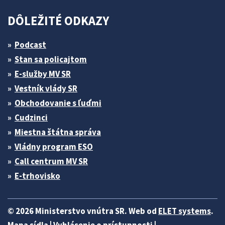
DÔLEŽITÉ ODKAZY
Podcast
Stan sa policajtom
E-služby MV SR
Vestník vlády SR
Obchodovanie s ľuďmi
Cudzinci
Miestna štátna správa
Vládny program ESO
Call centrum MV SR
E-trhovisko
© 2026 Ministerstvo vnútra SR. Web od
ELET systems
.