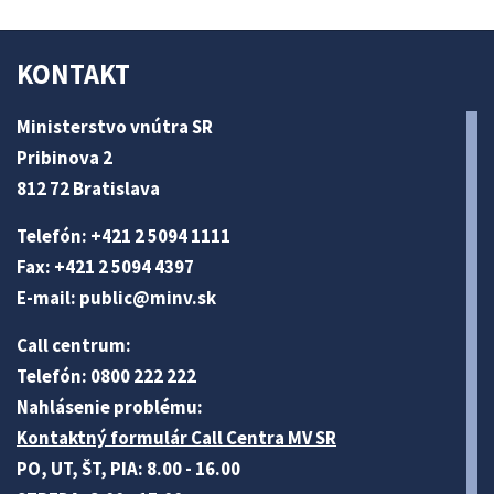
KONTAKT
Ministerstvo vnútra SR
Pribinova 2
812 72 Bratislava
Telefón: +421 2 5094 1111
Fax: +421 2 5094 4397
E-mail:
public@minv
.sk
Call centrum:
Telefón: 0800 222 222
Nahlásenie problému:
Kontaktný formulár Call Centra MV SR
PO, UT, ŠT, PIA: 8.00 - 16.00