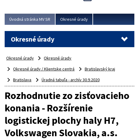
Novinky predstavili na...
Viac
Úvodná stránka MV SR
Okresné úrady
Okresné úrady
Okresné úrady
Okresné úrady
Okresné úrady / Klientske centrá
Bratislavský kraj
Bratislava
Úradná tabuľa - archív 30.9.2020
Rozhodnutie zo zisťovacieho
konania - Rozšírenie
logistickej plochy haly H7,
Volkswagen Slovakia, a.s.