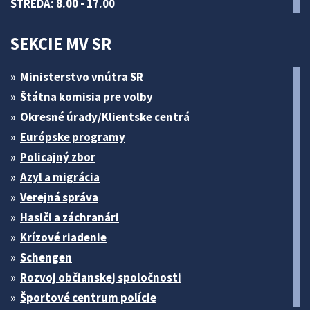
STREDA: 8.00 - 17.00
SEKCIE MV SR
Ministerstvo vnútra SR
Štátna komisia pre volby
Okresné úrady/Klientske centrá
Európske programy
Policajný zbor
Azyl a migrácia
Verejná správa
Hasiči a záchranári
Krízové riadenie
Schengen
Rozvoj občianskej spoločnosti
Športové centrum polície