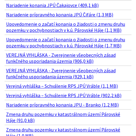
Nariadenie konania JPÚ Čakajovce (409,1 kB)
Nariadenie prípravného konania JPÚ Čifáre (1,3 MB)
Upovedomenie o začatí konania o žiadosti o zmenu druhu
pozemku v pochybnostiach v k.ú. Párovské Háje (1,1 MB)
Upovedomenie o začatí konania o žiadosti o zmenu druhu
pozemku v pochybnostiach v k.ú. Párovské Háje (1,7 MB)
VEREJNÁ VYHLÁSKA - Zverejnenie všeobecných zásad
funkčného usporiadania územia (906,0 kB)
VEREJNÁ VYHLÁSKA - Zverejnenie všeobecných zásad
funkčného usporiadania územia (929,1 kB)
Verejná vyhláška – Schválenie RPS JPÚ Vráble (1,1 MB)
Verejná vyhláška – Schválenie RPS JPÚ Vráble (902,2 kB)
Nariadenie prípravného konania JPU - Branko (1,2 MB)
Zmena druhu pozemku v katastrálnom území Párovské
Háje (91,0 kB)
Zmena druhu pozemku v katastrálnom území Párovské
Háje (1,0 MB)