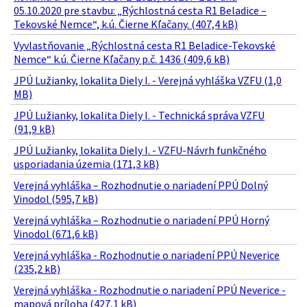
05.10.2020 pre stavbu: „Rýchlostná cesta R1 Beladice –
Tekovské Nemce“, k.ú. Čierne Kľačany. (407,4 kB)
Vyvlastňovanie „Rýchlostná cesta R1 Beladice-Tekovské
Nemce“ k.ú. Čierne Kľačany p.č. 1436 (409,6 kB)
JPÚ Lužianky, lokalita Diely I. - Verejná vyhláška VZFU (1,0
MB)
JPÚ Lužianky, lokalita Diely I. - Technická správa VZFU
(91,9 kB)
JPÚ Lužianky, lokalita Diely I. - VZFU-Návrh funkčného
usporiadania územia (171,3 kB)
Verejná vyhláška – Rozhodnutie o nariadení PPÚ Dolný
Vinodol (595,7 kB)
Verejná vyhláška – Rozhodnutie o nariadení PPÚ Horný
Vinodol (671,6 kB)
Verejná vyhláška - Rozhodnutie o nariadení PPÚ Neverice
(235,2 kB)
Verejná vyhláška - Rozhodnutie o nariadení PPÚ Neverice -
mapová príloha (427,1 kB)