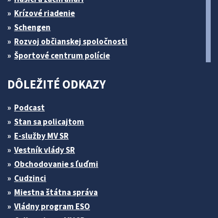
Krízové riadenie
Schengen
Rozvoj občianskej spoločnosti
Športové centrum polície
DÔLEŽITÉ ODKAZY
Podcast
Stan sa policajtom
E-služby MV SR
Vestník vlády SR
Obchodovanie s ľuďmi
Cudzinci
Miestna štátna správa
Vládny program ESO