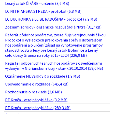
Lesný celok ČIFÁRE - určenie (3,6 MB)
LC NITRIANSKA STREDA - protokol (6,8 MB)
LC DUCHONKA a LC BL RADOŠINA - protokol (7,9 MB)
Zoznam zdrojov - organické rozpúšťadlá Nitra (31,7 kB)
Referát pôdohospodárstva, zverejňuje verejnou vyhláškou
Protokol o výsledkoch prerokovania správ o doterajšom
hospodárení a o určení zásad na vyhotovenie programov
starostlivosti o lesy pre Lesný celok Bohunice a Lesný
celok Lesy Granua na roky 2015–2024 (226,9 kB)
Register odborných lesných hospodárov s osvedčeniami
vydanými v Nitrianskom kraji - stav k 30.10.2014 (59,0 kB)
Oznámenie MDVaRR SR o rozklade (1,9 MB)
Upovedomenie o rozklade (645,4 kB)
Rozhodnutie o rozklade (2,6 MB)
PE Krnča - verejná vyhláška (3,2 MB)
PE Krnča - verejná vyhláška (289,3 kB)