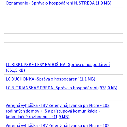
Oznámenie - Správa o hospodárení N. STREDA (1,9 MB)
LC BISKUPSKÉ LESY RADOŠINA -Správa o hospodárení
(651,5 kB)
LC DUCHONKA -Správa o hospodárení (1,1 MB)
LC NITRIANSKA STREDA -Správa o hospodárení (978,0 kB)
Verejná vyhláška - IBV Zelený háj Ivanka pri Nitre - 102
rodinných domov + IS a prístupová komunikácia -
kolaudačné rozhodnutie (1,9 MB)
Verejná vyhláška - IBV Zelený háj Ivanka pri Nitre - 102