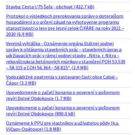
Stavba: Cesta I/75 Šaľa - obchvat (432,7 kB)
Protokol o výsledkoch prerokovania správy o doterajšom
hospodárení a o určení zásad na vyhotovenie programu
starostlivosti o lesy pre lesný celok ČIFÁRE na roky 2021 –
2030 (6,9 MB)
Verejná vyhláška - Oznámenie orgánu štátnej vodnej
správy k ohláseniu stavebných prác – stavebných úprav a
udržiavacích prác v rámci vodnej stavby „Nitra, r. Nitra –
rekonštrukcia betónových múrikov v staničení POH 53,530
– 58,315 a ĽOH 56,364 – 58,815“. (2,9 MB)
Vodozádržné opatrenia v zastavanej časti obce Cabaj –
Čápor (3,3 MB)
Upovedomenie o začatí konania o poverení v poľovnom
revíri Dolné Obdokovce (1,7 MB)
Upovedomenie o začatí konania o poverení v poľovnom
revíri Dolné Obdokovce (890,0 kB)
Oznámenie k PPU pre vlastníkov a užívatelov pôdy (k.u.
Výčapy-Opátovce) (1,8 MB)