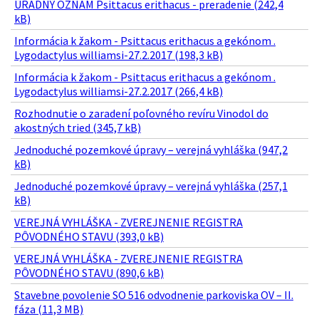
ÚRADNÝ OZNAM Psittacus erithacus - preradenie (242,4
kB)
Informácia k žakom - Psittacus erithacus a gekónom .
Lygodactylus williamsi-27.2.2017 (198,3 kB)
Informácia k žakom - Psittacus erithacus a gekónom .
Lygodactylus williamsi-27.2.2017 (266,4 kB)
Rozhodnutie o zaradení poľovného revíru Vinodol do
akostných tried (345,7 kB)
Jednoduché pozemkové úpravy – verejná vyhláška (947,2
kB)
Jednoduché pozemkové úpravy – verejná vyhláška (257,1
kB)
VEREJNÁ VYHLÁŠKA - ZVEREJNENIE REGISTRA
PÔVODNÉHO STAVU (393,0 kB)
VEREJNÁ VYHLÁŠKA - ZVEREJNENIE REGISTRA
PÔVODNÉHO STAVU (890,6 kB)
Stavebne povolenie SO 516 odvodnenie parkoviska OV – II.
fáza (11,3 MB)