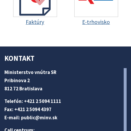
Faktúry
E-trhovisko
KONTAKT
Ministerstvo vnútra SR
Pribinova 2
812 72 Bratislava
Telefón: +421 2 5094 1111
Fax: +421 2 5094 4397
E-mail:
public@minv
.sk
Call centrum: