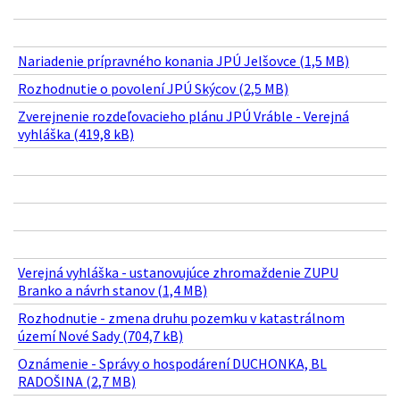
Nariadenie prípravného konania JPÚ Jelšovce (1,5 MB)
Rozhodnutie o povolení JPÚ Skýcov (2,5 MB)
Zverejnenie rozdeľovacieho plánu JPÚ Vráble - Verejná
vyhláška (419,8 kB)
Verejná vyhláška - ustanovujúce zhromaždenie ZUPU
Branko a návrh stanov (1,4 MB)
Rozhodnutie - zmena druhu pozemku v katastrálnom
území Nové Sady (704,7 kB)
Oznámenie - Správy o hospodárení DUCHONKA, BL
RADOŠINA (2,7 MB)