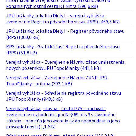
Informavanie verejnosti o začatí vyvlastňovacieho
konania rýchlostná cesta R1 Nitra (390,6 kB)
JPÚ Lužianky, lokalita Diely I. - verejná vyhláška -
zverejnenie Registra pôvodného stavu (RPS) (469,5 kB)
JPÚ Lužianky, lokalita Diely I. - Register pôvodného stavu
(RPS) (360,0 kB)
RPS Lužianky - Grafická časť Registra pôvodného stavu
(RPS) (51,8 kB)
Verejná vyhláška – Zverejnenie Návrhu zásad umiestnenia
nových pozemkov JPÚ Topoľčianky (441,1 kB)
Verejná vyhláška – Zverejnenie Návrhu ZUNP JPÚ
Topoľčianky - príloha (392,1 kB)
Verejná vyhláška – Schválenie registra pôvodného stavu
JPÚ Topoľčianky (943,6 kB)
Verejná vyhláška , stavba: „Cesta I/75 – obchvat“
zverejnenie rozhodnutia podľa § 69 ods.3 stavebného
zákona – odo dňa jeho vydania až do nadobudnutia jeho
právoplatnosti (3,1 MB)