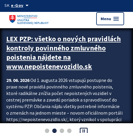
Preskocit na hlavný obsah
arrow_drop_down
SK
e-Gov
menu
Menu
Zastavit automatický posun upútavok
LEX PZP: všetko o nových pravidlách
kontroly povinného zmluvného
poistenia nájdete na
www.nepoistenevozidlo.sk
29. 06. 2026
Od 1. augusta 2026 vstupujú postupne do
praxe nové pravidlá povinného zmluvného poistenia,
ktoré radikálne znížia počet nepoistených vozidiel v
cestnej premávke a zavedú poriadok a spravodlivosť do
systému PZP. Občania nájdu všetky potrebné informácie
o zmenách na jednom mieste – novom oficiálnom portáli
https://nepoistenevozidlo.sk/, ktorý vznikol v spolupráci
Slovenskej kancelárie poisťovateľov (SKP), Slovenskej
pause_presentation
asociácie poisťovní (SLASPO) a Ministerstva vnútra SR.