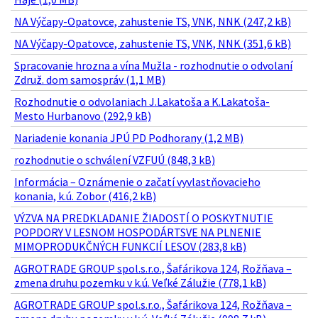
NA Výčapy-Opatovce, zahustenie TS, VNK, NNK (247,2 kB)
NA Výčapy-Opatovce, zahustenie TS, VNK, NNK (351,6 kB)
Spracovanie hrozna a vína Mužla - rozhodnutie o odvolaní
Združ. dom samospráv (1,1 MB)
Rozhodnutie o odvolaniach J.Lakatoša a K.Lakatoša-
Mesto Hurbanovo (292,9 kB)
Nariadenie konania JPÚ PD Podhorany (1,2 MB)
rozhodnutie o schválení VZFUÚ (848,3 kB)
Informácia – Oznámenie o začatí vyvlastňovacieho
konania, k.ú. Zobor (416,2 kB)
VÝZVA NA PREDKLADANIE ŽIADOSTÍ O POSKYTNUTIE
POPDORY V LESNOM HOSPODÁRTSVE NA PLNENIE
MIMOPRODUKČNÝCH FUNKCIÍ LESOV (283,8 kB)
AGROTRADE GROUP spol.s.r.o., Šafárikova 124, Rožňava –
zmena druhu pozemku v k.ú. Veľké Zálužie (778,1 kB)
AGROTRADE GROUP spol.s.r.o., Šafárikova 124, Rožňava –