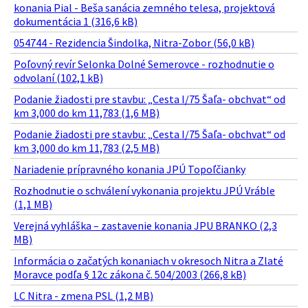
konania Pial - Beša sanácia zemného telesa, projektová
dokumentácia 1 (316,6 kB)
054744 - Rezidencia Šindolka, Nitra-Zobor (56,0 kB)
Poľovný revír Selonka Dolné Semerovce - rozhodnutie o
odvolaní (102,1 kB)
Podanie žiadosti pre stavbu: „Cesta I/75 Šaľa- obchvat“ od
km 3,000 do km 11,783 (1,6 MB)
Podanie žiadosti pre stavbu: „Cesta I/75 Šaľa- obchvat“ od
km 3,000 do km 11,783 (2,5 MB)
Nariadenie prípravného konania JPÚ Topoľčianky
Rozhodnutie o schválení vykonania projektu JPÚ Vráble
(1,1 MB)
Verejná vyhláška – zastavenie konania JPU BRANKO (2,3
MB)
Informácia o začatých konaniach v okresoch Nitra a Zlaté
Moravce podľa § 12c zákona č. 504/2003 (266,8 kB)
LC Nitra - zmena PSL (1,2 MB)