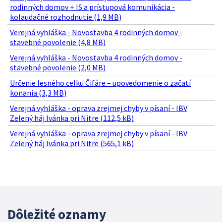
rodinných domov + IS a prístupová komunikácia -
kolaudačné rozhodnutie (1,9 MB)
Verejná vyhláška - Novostavba 4 rodinných domov -
stavebné povolenie (4,8 MB)
Verejná vyhláška - Novostavba 4 rodinných domov -
stavebné povolenie (2,0 MB)
Určenie lesného celku Čifáre – upovedomenie o začatí
konania (3,3 MB)
Verejná vyhláška - oprava zrejmej chyby v písaní - IBV
Zelený háj Ivánka pri Nitre (112,5 kB)
Verejná vyhláška - oprava zrejmej chyby v písaní - IBV
Zelený háj Ivánka pri Nitre (565,1 kB)
Dôležité oznamy