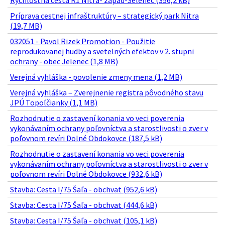
Rýchlostná cesta R1 Nitra- západ-Selenec (356,2 kB)
Príprava cestnej infraštruktúry – strategický park Nitra
(19,7 MB)
032051 - Pavol Rizek Promotion - Použitie
reprodukovanej hudby a svetelných efektov v 2. stupni
ochrany - obec Jelenec (1,8 MB)
Verejná vyhláška - povolenie zmeny mena (1,2 MB)
Verejná vyhláška – Zverejnenie registra pôvodného stavu
JPÚ Topoľčianky (1,1 MB)
Rozhodnutie o zastavení konania vo veci poverenia
vykonávaním ochrany poľovníctva a starostlivosti o zver v
poľovnom revíri Dolné Obdokovce (187,5 kB)
Rozhodnutie o zastavení konania vo veci poverenia
vykonávaním ochrany poľovníctva a starostlivosti o zver v
poľovnom revíri Dolné Obdokovce (932,6 kB)
Stavba: Cesta I/75 Šaľa - obchvat (952,6 kB)
Stavba: Cesta I/75 Šaľa - obchvat (444,6 kB)
Stavba: Cesta I/75 Šaľa - obchvat (105,1 kB)