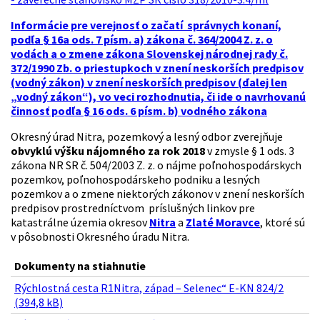
Informácie pre verejnosť o začatí správnych konaní,
podľa § 16a ods. 7 písm. a) zákona č. 364/2004 Z. z. o
vodách a o zmene zákona Slovenskej národnej rady č.
372/1990 Zb. o priestupkoch v znení neskorších predpisov
(vodný zákon) v znení neskorších predpisov (ďalej len
„vodný zákon“), vo veci rozhodnutia, či ide o navrhovanú
činnosť podľa § 16 ods. 6 písm. b) vodného zákona
Okresný úrad Nitra, pozemkový a lesný odbor zverejňuje
obvyklú výšku nájomného za rok 2018
v zmysle § 1 ods. 3
zákona NR SR č. 504/2003 Z. z. o nájme poľnohospodárskych
pozemkov, poľnohospodárskeho podniku a lesných
pozemkov a o zmene niektorých zákonov v znení neskorších
predpisov prostredníctvom príslušných linkov pre
katastrálne územia okresov
Nitra
a
Zlaté Moravce
, ktoré sú
v pôsobnosti Okresného úradu Nitra.
Dokumenty na stiahnutie
Rýchlostná cesta R1Nitra, západ – Selenec“ E-KN 824/2
(394,8 kB)