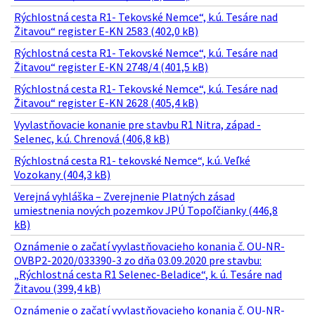
Rýchlostná cesta R1- Tekovské Nemce“, k.ú. Tesáre nad
Žitavou“ register E-KN 2583 (402,0 kB)
Rýchlostná cesta R1- Tekovské Nemce“, k.ú. Tesáre nad
Žitavou“ register E-KN 2748/4 (401,5 kB)
Rýchlostná cesta R1- Tekovské Nemce“, k.ú. Tesáre nad
Žitavou“ register E-KN 2628 (405,4 kB)
Vyvlastňovacie konanie pre stavbu R1 Nitra, západ -
Selenec, k.ú. Chrenová (406,8 kB)
Rýchlostná cesta R1- tekovské Nemce“, k.ú. Veľké
Vozokany (404,3 kB)
Verejná vyhláška – Zverejnenie Platných zásad
umiestnenia nových pozemkov JPÚ Topoľčianky (446,8
kB)
Oznámenie o začatí vyvlastňovacieho konania č. OU-NR-
OVBP2-2020/033390-3 zo dňa 03.09.2020 pre stavbu:
„Rýchlostná cesta R1 Selenec-Beladice“, k. ú. Tesáre nad
Žitavou (399,4 kB)
Oznámenie o začatí vyvlastňovacieho konania č. OU-NR-