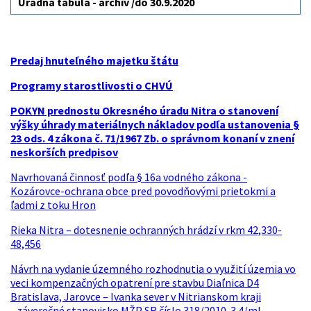
Úradná tabuľa - archív /do 30.9.2020
Predaj hnuteľného majetku štátu
Programy starostlivosti o CHVÚ
POKYN prednostu Okresného úradu Nitra o stanovení
výšky úhrady materiálnych nákladov podľa ustanovenia §
23 ods. 4 zákona č. 71/1967 Zb. o správnom konaní v znení
neskorších predpisov
Navrhovaná činnosť podľa § 16a vodného zákona -
Kozárovce-ochrana obce pred povodňovými prietokmi a
ľadmi z toku Hron
Rieka Nitra – dotesnenie ochranných hrádzí v rkm 42,330-
48,456
Návrh na vydanie územného rozhodnutia o využití územia vo
veci kompenzačných opatrení pre stavbu Diaľnica D4
Bratislava, Jarovce – Ivanka sever v Nitrianskom kraji
- záverečné stanovisko MŽP SR číslo 318/2010-3.4/ml