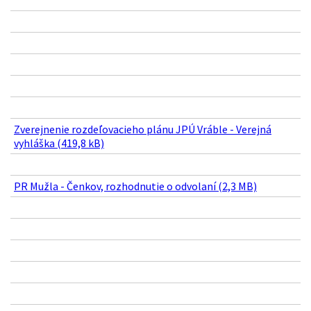
Zverejnenie rozdeľovacieho plánu JPÚ Vráble - Verejná
vyhláška (419,8 kB)
PR Mužla - Čenkov, rozhodnutie o odvolaní (2,3 MB)