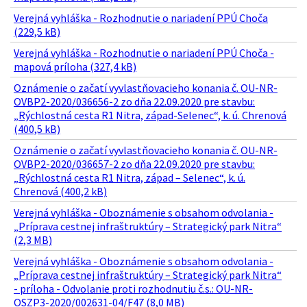
Verejná vyhláška - Rozhodnutie o nariadení PPÚ Choča
(229,5 kB)
Verejná vyhláška - Rozhodnutie o nariadení PPÚ Choča -
mapová príloha (327,4 kB)
Oznámenie o začatí vyvlastňovacieho konania č. OU-NR-
OVBP2-2020/036656-2 zo dňa 22.09.2020 pre stavbu:
„Rýchlostná cesta R1 Nitra, západ-Selenec“, k. ú. Chrenová
(400,5 kB)
Oznámenie o začatí vyvlastňovacieho konania č. OU-NR-
OVBP2-2020/036657-2 zo dňa 22.09.2020 pre stavbu:
„Rýchlostná cesta R1 Nitra, západ – Selenec“, k. ú.
Chrenová (400,2 kB)
Verejná vyhláška - Oboznámenie s obsahom odvolania -
„Príprava cestnej infraštruktúry – Strategický park Nitra“
(2,3 MB)
Verejná vyhláška - Oboznámenie s obsahom odvolania -
„Príprava cestnej infraštruktúry – Strategický park Nitra“
- príloha - Odvolanie proti rozhodnutiu č.s.: OU-NR-
OSZP3-2020/002631-04/F47 (8,0 MB)