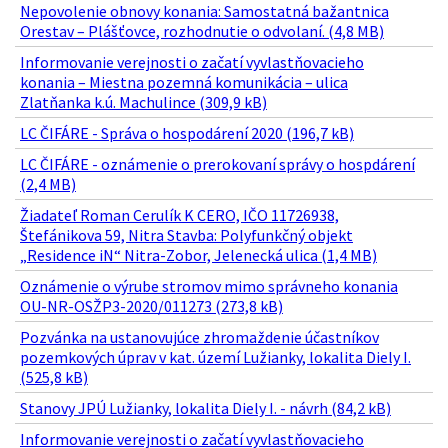
Nepovolenie obnovy konania: Samostatná bažantnica
Orestav – Plášťovce, rozhodnutie o odvolaní. (4,8 MB)
Informovanie verejnosti o začatí vyvlastňovacieho
konania – Miestna pozemná komunikácia – ulica
Zlatňanka k.ú. Machulince (309,9 kB)
LC ČIFÁRE - Správa o hospodárení 2020 (196,7 kB)
LC ČIFÁRE - oznámenie o prerokovaní správy o hospdárení
(2,4 MB)
Žiadateľ Roman Cerulík K CERO, IČO 11726938,
Štefánikova 59, Nitra Stavba: Polyfunkčný objekt
„Residence iN“ Nitra-Zobor, Jelenecká ulica (1,4 MB)
Oznámenie o výrube stromov mimo správneho konania
OU-NR-OSŽP3-2020/011273 (273,8 kB)
Pozvánka na ustanovujúce zhromaždenie účastníkov
pozemkových úprav v kat. území Lužianky, lokalita Diely I.
(525,8 kB)
Stanovy JPÚ Lužianky, lokalita Diely I. - návrh (84,2 kB)
Informovanie verejnosti o začatí vyvlastňovacieho