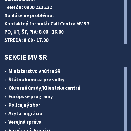
Telefón: 0800 222 222
Nahlásenie problému:
Kontaktný formulár Call Centra MV SR
PO, UT, ŠT, PIA: 8.00 - 16.00
STREDA: 8.00 - 17.00
SEKCIE MV SR
Ministerstvo vnútra SR
Štátna komisia pre volby
Okresné úrady/Klientske centrá
Európske programy
Policajný zbor
Azyl a migrácia
Verejná správa
Hasiči a záchranári