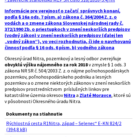
Informácie pre verejnosť o začatí správnych konaní,
podľa § 16a ods. 7 písm. a) zákona č. 364/2004 Z. z. o
vodách a o zmene zákona Slovenskej národnej rady č.
372/1990 Zb. o priestupkoch v znení neskorších predpisov
(vodný zákon) v znení neskorších predpisov (ďalej len
„vodný zákon“), vo veci rozhodnutia, či ide o navrhovanú
činnosť podľa § 16 ods. 6 písm. b) vodného zákona
Okresný úrad Nitra, pozemkový a lesný odbor zverejňuje
obvyklú výšku nájomného za rok 2018
v zmysle § 1 ods. 3
zákona NR SR č. 504/2003 Z. z. o nájme poľnohospodárskych
pozemkov, poľnohospodárskeho podniku a lesných
pozemkov a o zmene niektorých zákonov v znení neskorších
predpisov prostredníctvom príslušných linkov pre
katastrálne územia okresov
Nitra
a
Zlaté Moravce
, ktoré sú
v pôsobnosti Okresného úradu Nitra.
Dokumenty na stiahnutie
Rýchlostná cesta R1Nitra, západ – Selenec“ E-KN 824/2
(394,8 kB)