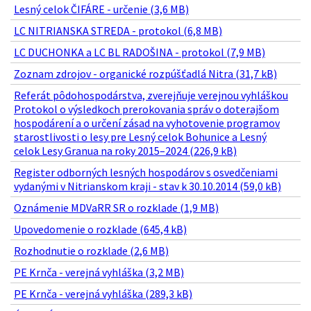
Lesný celok ČIFÁRE - určenie (3,6 MB)
LC NITRIANSKA STREDA - protokol (6,8 MB)
LC DUCHONKA a LC BL RADOŠINA - protokol (7,9 MB)
Zoznam zdrojov - organické rozpúšťadlá Nitra (31,7 kB)
Referát pôdohospodárstva, zverejňuje verejnou vyhláškou
Protokol o výsledkoch prerokovania správ o doterajšom
hospodárení a o určení zásad na vyhotovenie programov
starostlivosti o lesy pre Lesný celok Bohunice a Lesný
celok Lesy Granua na roky 2015–2024 (226,9 kB)
Register odborných lesných hospodárov s osvedčeniami
vydanými v Nitrianskom kraji - stav k 30.10.2014 (59,0 kB)
Oznámenie MDVaRR SR o rozklade (1,9 MB)
Upovedomenie o rozklade (645,4 kB)
Rozhodnutie o rozklade (2,6 MB)
PE Krnča - verejná vyhláška (3,2 MB)
PE Krnča - verejná vyhláška (289,3 kB)