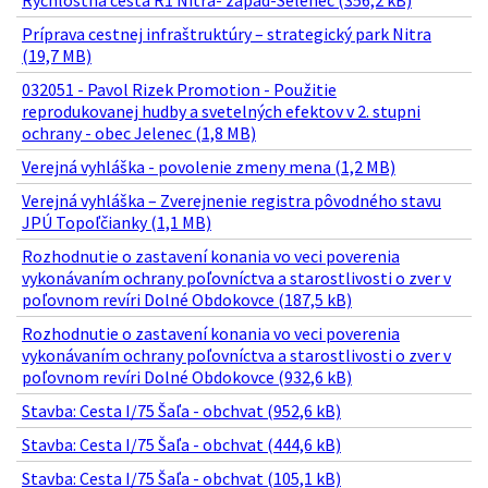
Rýchlostná cesta R1 Nitra- západ-Selenec (356,2 kB)
Príprava cestnej infraštruktúry – strategický park Nitra
(19,7 MB)
032051 - Pavol Rizek Promotion - Použitie
reprodukovanej hudby a svetelných efektov v 2. stupni
ochrany - obec Jelenec (1,8 MB)
Verejná vyhláška - povolenie zmeny mena (1,2 MB)
Verejná vyhláška – Zverejnenie registra pôvodného stavu
JPÚ Topoľčianky (1,1 MB)
Rozhodnutie o zastavení konania vo veci poverenia
vykonávaním ochrany poľovníctva a starostlivosti o zver v
poľovnom revíri Dolné Obdokovce (187,5 kB)
Rozhodnutie o zastavení konania vo veci poverenia
vykonávaním ochrany poľovníctva a starostlivosti o zver v
poľovnom revíri Dolné Obdokovce (932,6 kB)
Stavba: Cesta I/75 Šaľa - obchvat (952,6 kB)
Stavba: Cesta I/75 Šaľa - obchvat (444,6 kB)
Stavba: Cesta I/75 Šaľa - obchvat (105,1 kB)