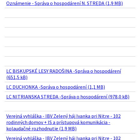
Oznámenie - Správa o hospodárení N. STREDA (1,9 MB)
LC BISKUPSKÉ LESY RADOŠINA -Správa o hospodárení
(651,5 kB)
LC DUCHONKA -Správa o hospodárení (1,1 MB)
LC NITRIANSKA STREDA -Správa o hospodárení (978,0 kB)
Verejná vyhláška - IBV Zelený háj Ivanka pri Nitre - 102
rodinných domov + IS a prístupová komunikácia -
kolaudačné rozhodnutie (1,9 MB)
Verejná vyhláška - IBV Zelený háj Ivanka pri Nitre - 102