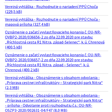
Verejná vyhláška - Rozhodnutie o nariadení PPÚ Choča
(229,5 kB)
Verejná vyhláška - Rozhodnutie o nariadení PPÚ Choča -
mapová príloha (327,4 kB)
Oznámenie o začatí vyvlastňovacieho konania č. OU-NR-
OVBP2-2020/036656-2 zo dňa 22.09.2020 pre stavbu:
„Rýchlostná cesta R1 Nitra, západ-Selenec“, k. ú. Chrenová
(400,5 kB)
Oznámenie o začatí vyvlastňovacieho konania č. OU-NR-
OVBP2-2020/036657-2 zo dňa 22.09.2020 pre stavbu:
„Rýchlostná cesta R1 Nitra, západ – Selenec“, k. ú.
Chrenová (400,2 kB)
Verejná vyhláška - Oboznámenie s obsahom odvolania -
„Príprava cestnej infraštruktúry – Strategický park Nitra“
(2,3 MB)
Verejná vyhláška - Oboznámenie s obsahom odvolania -
„Príprava cestnej infraštruktúry – Strategický park Nitra“
- príloha - Odvolanie proti rozhodnutiu č.s.: OU-NR-
OSZP3-2020/002631-04/F47 (8,0 MB)