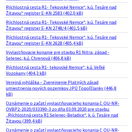
Rýchlostná cesta R1- Tekovské Nemce“, k.ú. Tesáre nad
Žitavou“ register E-KN 2583 (402,0 kB)
Rýchlostná cesta R1- Tekovské Nemce“, k.ú. Tesáre nad
Žitavou“ register E-KN 2748/4 (401,5 kB)
Rýchlostná cesta R1- Tekovské Nemce“, k.ú. Tesáre nad
Žitavou“ register E-KN 2628 (405,4 kB)
Vyvlastňovacie konanie pre stavbu R1 Nitra, západ -
Selenec, k.ú. Chrenová (406,8 kB)
Rýchlostná cesta R1- tekovské Nemce“, k.ú. Veľké
Vozokany (404,3 kB)
Verejná vyhláška – Zverejnenie Platných zásad
umiestnenia nových pozemkov JPÚ Topoľčianky (446,8
kB)
Oznámenie o začatí vyvlastňovacieho konania č. OU-NR-
OVBP2-2020/033390-3 zo dňa 03.09.2020 pre stavbu:
„Rýchlostná cesta R1 Selenec-Beladice“, k. ú. Tesáre nad
Žitavou (399,4 kB)
Oznámenie o začatí vyvlastňovacieho konania č. OU-NR-