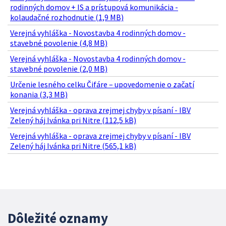
rodinných domov + IS a prístupová komunikácia -
kolaudačné rozhodnutie (1,9 MB)
Verejná vyhláška - Novostavba 4 rodinných domov -
stavebné povolenie (4,8 MB)
Verejná vyhláška - Novostavba 4 rodinných domov -
stavebné povolenie (2,0 MB)
Určenie lesného celku Čifáre – upovedomenie o začatí
konania (3,3 MB)
Verejná vyhláška - oprava zrejmej chyby v písaní - IBV
Zelený háj Ivánka pri Nitre (112,5 kB)
Verejná vyhláška - oprava zrejmej chyby v písaní - IBV
Zelený háj Ivánka pri Nitre (565,1 kB)
Dôležité oznamy