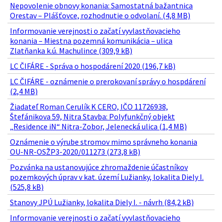
Nepovolenie obnovy konania: Samostatná bažantnica
Orestav – Plášťovce, rozhodnutie o odvolaní. (4,8 MB)
Informovanie verejnosti o začatí vyvlastňovacieho
konania – Miestna pozemná komunikácia – ulica
Zlatňanka k.ú. Machulince (309,9 kB)
LC ČIFÁRE - Správa o hospodárení 2020 (196,7 kB)
LC ČIFÁRE - oznámenie o prerokovaní správy o hospdárení
(2,4 MB)
Žiadateľ Roman Cerulík K CERO, IČO 11726938,
Štefánikova 59, Nitra Stavba: Polyfunkčný objekt
„Residence iN“ Nitra-Zobor, Jelenecká ulica (1,4 MB)
Oznámenie o výrube stromov mimo správneho konania
OU-NR-OSŽP3-2020/011273 (273,8 kB)
Pozvánka na ustanovujúce zhromaždenie účastníkov
pozemkových úprav v kat. území Lužianky, lokalita Diely I.
(525,8 kB)
Stanovy JPÚ Lužianky, lokalita Diely I. - návrh (84,2 kB)
Informovanie verejnosti o začatí vyvlastňovacieho