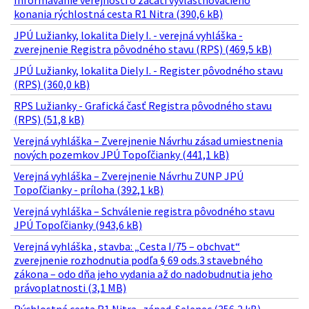
Informavanie verejnosti o začatí vyvlastňovacieho
konania rýchlostná cesta R1 Nitra (390,6 kB)
JPÚ Lužianky, lokalita Diely I. - verejná vyhláška -
zverejnenie Registra pôvodného stavu (RPS) (469,5 kB)
JPÚ Lužianky, lokalita Diely I. - Register pôvodného stavu
(RPS) (360,0 kB)
RPS Lužianky - Grafická časť Registra pôvodného stavu
(RPS) (51,8 kB)
Verejná vyhláška – Zverejnenie Návrhu zásad umiestnenia
nových pozemkov JPÚ Topoľčianky (441,1 kB)
Verejná vyhláška – Zverejnenie Návrhu ZUNP JPÚ
Topoľčianky - príloha (392,1 kB)
Verejná vyhláška – Schválenie registra pôvodného stavu
JPÚ Topoľčianky (943,6 kB)
Verejná vyhláška , stavba: „Cesta I/75 – obchvat“
zverejnenie rozhodnutia podľa § 69 ods.3 stavebného
zákona – odo dňa jeho vydania až do nadobudnutia jeho
právoplatnosti (3,1 MB)