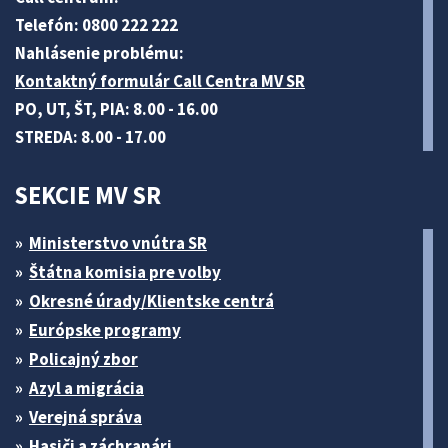
Telefón: 0800 222 222
Nahlásenie problému:
Kontaktný formulár Call Centra MV SR
PO, UT, ŠT, PIA: 8.00 - 16.00
STREDA: 8.00 - 17.00
SEKCIE MV SR
Ministerstvo vnútra SR
Štátna komisia pre volby
Okresné úrady/Klientske centrá
Európske programy
Policajný zbor
Azyl a migrácia
Verejná správa
Hasiči a záchranári