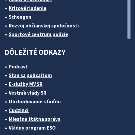
Krízové riadenie
Schengen
Rozvoj občianskej spoločnosti
Športové centrum polície
DÔLEŽITÉ ODKAZY
Podcast
Stan sa policajtom
E-služby MV SR
Vestník vlády SR
Obchodovanie s ľuďmi
Cudzinci
Miestna štátna správa
Vládny program ESO