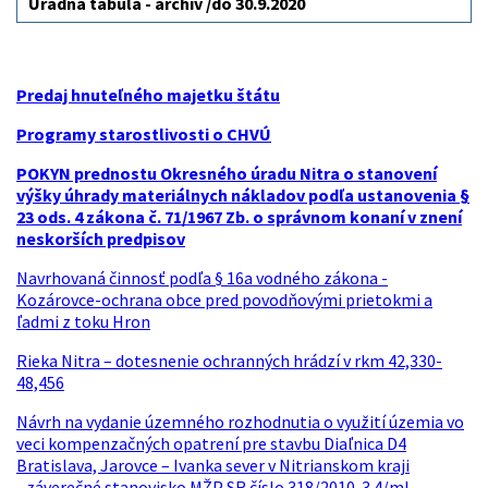
Úradná tabuľa - archív /do 30.9.2020
Predaj hnuteľného majetku štátu
Programy starostlivosti o CHVÚ
POKYN prednostu Okresného úradu Nitra o stanovení
výšky úhrady materiálnych nákladov podľa ustanovenia §
23 ods. 4 zákona č. 71/1967 Zb. o správnom konaní v znení
neskorších predpisov
Navrhovaná činnosť podľa § 16a vodného zákona -
Kozárovce-ochrana obce pred povodňovými prietokmi a
ľadmi z toku Hron
Rieka Nitra – dotesnenie ochranných hrádzí v rkm 42,330-
48,456
Návrh na vydanie územného rozhodnutia o využití územia vo
veci kompenzačných opatrení pre stavbu Diaľnica D4
Bratislava, Jarovce – Ivanka sever v Nitrianskom kraji
- záverečné stanovisko MŽP SR číslo 318/2010-3.4/ml