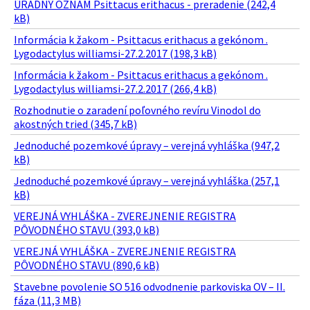
ÚRADNÝ OZNAM Psittacus erithacus - preradenie (242,4
kB)
Informácia k žakom - Psittacus erithacus a gekónom .
Lygodactylus williamsi-27.2.2017 (198,3 kB)
Informácia k žakom - Psittacus erithacus a gekónom .
Lygodactylus williamsi-27.2.2017 (266,4 kB)
Rozhodnutie o zaradení poľovného revíru Vinodol do
akostných tried (345,7 kB)
Jednoduché pozemkové úpravy – verejná vyhláška (947,2
kB)
Jednoduché pozemkové úpravy – verejná vyhláška (257,1
kB)
VEREJNÁ VYHLÁŠKA - ZVEREJNENIE REGISTRA
PÔVODNÉHO STAVU (393,0 kB)
VEREJNÁ VYHLÁŠKA - ZVEREJNENIE REGISTRA
PÔVODNÉHO STAVU (890,6 kB)
Stavebne povolenie SO 516 odvodnenie parkoviska OV – II.
fáza (11,3 MB)