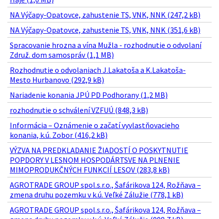
NA Výčapy-Opatovce, zahustenie TS, VNK, NNK (247,2 kB)
NA Výčapy-Opatovce, zahustenie TS, VNK, NNK (351,6 kB)
Spracovanie hrozna a vína Mužla - rozhodnutie o odvolaní
Združ. dom samospráv (1,1 MB)
Rozhodnutie o odvolaniach J.Lakatoša a K.Lakatoša-
Mesto Hurbanovo (292,9 kB)
Nariadenie konania JPÚ PD Podhorany (1,2 MB)
rozhodnutie o schválení VZFUÚ (848,3 kB)
Informácia – Oznámenie o začatí vyvlastňovacieho
konania, k.ú. Zobor (416,2 kB)
VÝZVA NA PREDKLADANIE ŽIADOSTÍ O POSKYTNUTIE
POPDORY V LESNOM HOSPODÁRTSVE NA PLNENIE
MIMOPRODUKČNÝCH FUNKCIÍ LESOV (283,8 kB)
AGROTRADE GROUP spol.s.r.o., Šafárikova 124, Rožňava –
zmena druhu pozemku v k.ú. Veľké Zálužie (778,1 kB)
AGROTRADE GROUP spol.s.r.o., Šafárikova 124, Rožňava –