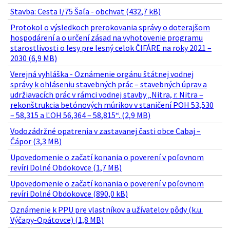
Stavba: Cesta I/75 Šaľa - obchvat (432,7 kB)
Protokol o výsledkoch prerokovania správy o doterajšom
hospodárení a o určení zásad na vyhotovenie programu
starostlivosti o lesy pre lesný celok ČIFÁRE na roky 2021 –
2030 (6,9 MB)
Verejná vyhláška - Oznámenie orgánu štátnej vodnej
správy k ohláseniu stavebných prác – stavebných úprav a
udržiavacích prác v rámci vodnej stavby „Nitra, r. Nitra –
rekonštrukcia betónových múrikov v staničení POH 53,530
– 58,315 a ĽOH 56,364 – 58,815“. (2,9 MB)
Vodozádržné opatrenia v zastavanej časti obce Cabaj –
Čápor (3,3 MB)
Upovedomenie o začatí konania o poverení v poľovnom
revíri Dolné Obdokovce (1,7 MB)
Upovedomenie o začatí konania o poverení v poľovnom
revíri Dolné Obdokovce (890,0 kB)
Oznámenie k PPU pre vlastníkov a užívatelov pôdy (k.u.
Výčapy-Opátovce) (1,8 MB)