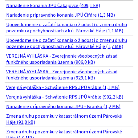
Nariadenie konania JPÚ Čakajovce (409,1 kB)
Nariadenie prípravného konania JPÚ Čifáre (1,3 MB)
Upovedomenie o začatí konania o žiadosti o zmenu druhu
pozemku v pochybnostiach v k.ú. Párovské Háje (1,1 MB)
Upovedomenie o začatí konania o žiadosti o zmenu druhu
pozemku v pochybnostiach v k.ú. Párovské Háje (1,7 MB)
VEREJNÁ VYHLÁSKA - Zverejnenie všeobecných zásad
funkčného usporiadania územia (906,0 kB)
VEREJNÁ VYHLÁSKA - Zverejnenie všeobecných zásad
funkčného usporiadania územia (929,1 kB)
Verejná vyhláška – Schválenie RPS JPÚ Vráble (1,1 MB)
Verejná vyhláška – Schválenie RPS JPÚ Vráble (902,2 kB)
Nariadenie prípravného konania JPU - Branko (1,2 MB)
Zmena druhu pozemku v katastrálnom území Párovské
Háje (91,0 kB)
Zmena druhu pozemku v katastrálnom území Párovské
Háje (1,0 MB)