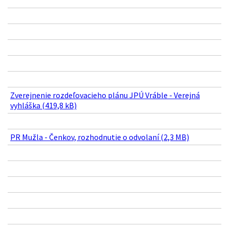
Zverejnenie rozdeľovacieho plánu JPÚ Vráble - Verejná
vyhláška (419,8 kB)
PR Mužla - Čenkov, rozhodnutie o odvolaní (2,3 MB)