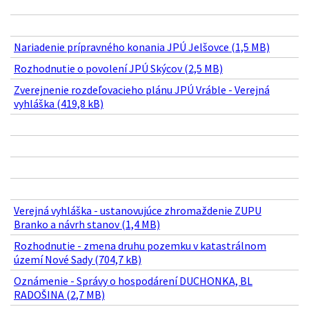
Nariadenie prípravného konania JPÚ Jelšovce (1,5 MB)
Rozhodnutie o povolení JPÚ Skýcov (2,5 MB)
Zverejnenie rozdeľovacieho plánu JPÚ Vráble - Verejná
vyhláška (419,8 kB)
Verejná vyhláška - ustanovujúce zhromaždenie ZUPU
Branko a návrh stanov (1,4 MB)
Rozhodnutie - zmena druhu pozemku v katastrálnom
území Nové Sady (704,7 kB)
Oznámenie - Správy o hospodárení DUCHONKA, BL
RADOŠINA (2,7 MB)