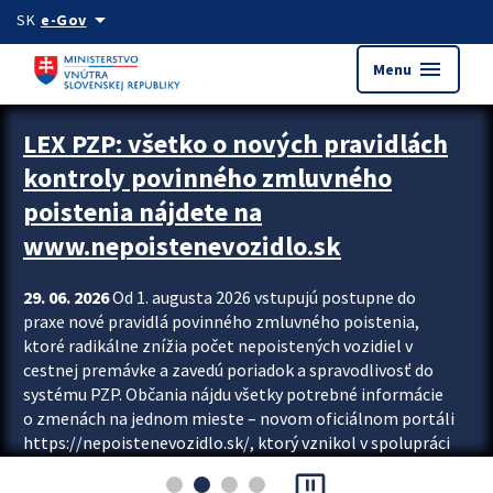
Preskocit na hlavný obsah
arrow_drop_down
SK
e-Gov
menu
Menu
Zastavit automatický posun upútavok
LEX PZP: všetko o nových pravidlách
kontroly povinného zmluvného
poistenia nájdete na
www.nepoistenevozidlo.sk
29. 06. 2026
Od 1. augusta 2026 vstupujú postupne do
praxe nové pravidlá povinného zmluvného poistenia,
ktoré radikálne znížia počet nepoistených vozidiel v
cestnej premávke a zavedú poriadok a spravodlivosť do
systému PZP. Občania nájdu všetky potrebné informácie
o zmenách na jednom mieste – novom oficiálnom portáli
https://nepoistenevozidlo.sk/, ktorý vznikol v spolupráci
Slovenskej kancelárie poisťovateľov (SKP), Slovenskej
pause_presentation
asociácie poisťovní (SLASPO) a Ministerstva vnútra SR.