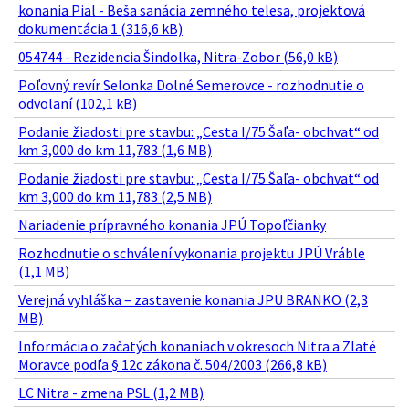
konania Pial - Beša sanácia zemného telesa, projektová
dokumentácia 1 (316,6 kB)
054744 - Rezidencia Šindolka, Nitra-Zobor (56,0 kB)
Poľovný revír Selonka Dolné Semerovce - rozhodnutie o
odvolaní (102,1 kB)
Podanie žiadosti pre stavbu: „Cesta I/75 Šaľa- obchvat“ od
km 3,000 do km 11,783 (1,6 MB)
Podanie žiadosti pre stavbu: „Cesta I/75 Šaľa- obchvat“ od
km 3,000 do km 11,783 (2,5 MB)
Nariadenie prípravného konania JPÚ Topoľčianky
Rozhodnutie o schválení vykonania projektu JPÚ Vráble
(1,1 MB)
Verejná vyhláška – zastavenie konania JPU BRANKO (2,3
MB)
Informácia o začatých konaniach v okresoch Nitra a Zlaté
Moravce podľa § 12c zákona č. 504/2003 (266,8 kB)
LC Nitra - zmena PSL (1,2 MB)