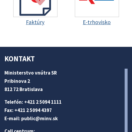
Faktúry
E-trhovisko
KONTAKT
Ministerstvo vnútra SR
Pribinova 2
812 72 Bratislava
Telefón: +421 2 5094 1111
Fax: +421 2 5094 4397
E-mail:
public@minv
.sk
Call centrum: