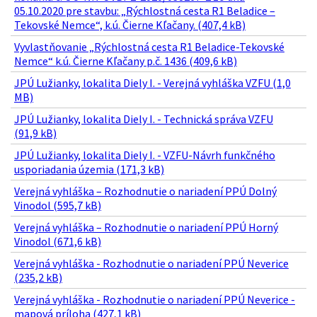
05.10.2020 pre stavbu: „Rýchlostná cesta R1 Beladice –
Tekovské Nemce“, k.ú. Čierne Kľačany. (407,4 kB)
Vyvlastňovanie „Rýchlostná cesta R1 Beladice-Tekovské
Nemce“ k.ú. Čierne Kľačany p.č. 1436 (409,6 kB)
JPÚ Lužianky, lokalita Diely I. - Verejná vyhláška VZFU (1,0
MB)
JPÚ Lužianky, lokalita Diely I. - Technická správa VZFU
(91,9 kB)
JPÚ Lužianky, lokalita Diely I. - VZFU-Návrh funkčného
usporiadania územia (171,3 kB)
Verejná vyhláška – Rozhodnutie o nariadení PPÚ Dolný
Vinodol (595,7 kB)
Verejná vyhláška – Rozhodnutie o nariadení PPÚ Horný
Vinodol (671,6 kB)
Verejná vyhláška - Rozhodnutie o nariadení PPÚ Neverice
(235,2 kB)
Verejná vyhláška - Rozhodnutie o nariadení PPÚ Neverice -
mapová príloha (427,1 kB)