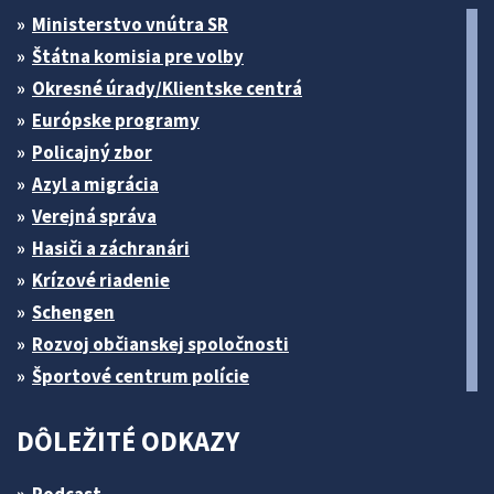
Ministerstvo vnútra SR
Štátna komisia pre volby
Okresné úrady/Klientske centrá
Európske programy
Policajný zbor
Azyl a migrácia
Verejná správa
Hasiči a záchranári
Krízové riadenie
Schengen
Rozvoj občianskej spoločnosti
Športové centrum polície
DÔLEŽITÉ ODKAZY