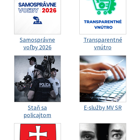
Samosprávne
Transparentné
voľby 2026
vnútro
Staň sa
E-služby MV SR
policajtom