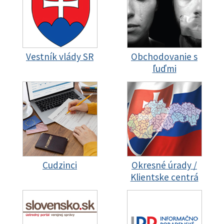
Vestník vlády SR
Obchodovanie s
ľuďmi
Cudzinci
Okresné úrady /
Klientske centrá