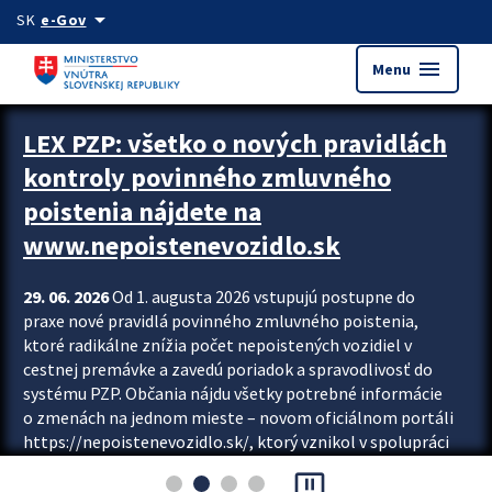
Preskocit na hlavný obsah
arrow_drop_down
SK
e-Gov
menu
Menu
Zastavit automatický posun upútavok
LEX PZP: všetko o nových pravidlách
kontroly povinného zmluvného
poistenia nájdete na
www.nepoistenevozidlo.sk
29. 06. 2026
Od 1. augusta 2026 vstupujú postupne do
praxe nové pravidlá povinného zmluvného poistenia,
ktoré radikálne znížia počet nepoistených vozidiel v
cestnej premávke a zavedú poriadok a spravodlivosť do
systému PZP. Občania nájdu všetky potrebné informácie
o zmenách na jednom mieste – novom oficiálnom portáli
https://nepoistenevozidlo.sk/, ktorý vznikol v spolupráci
Slovenskej kancelárie poisťovateľov (SKP), Slovenskej
pause_presentation
asociácie poisťovní (SLASPO) a Ministerstva vnútra SR.