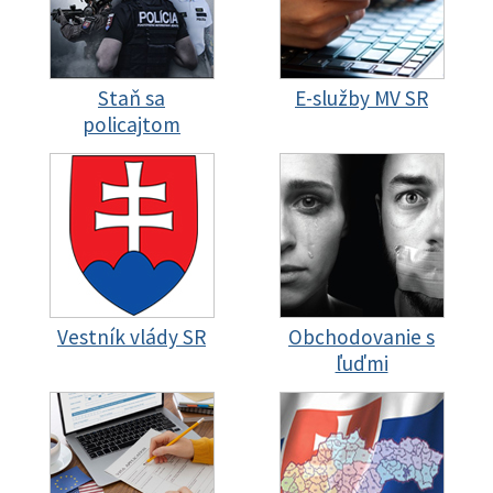
Staň sa
E-služby MV SR
policajtom
Vestník vlády SR
Obchodovanie s
ľuďmi