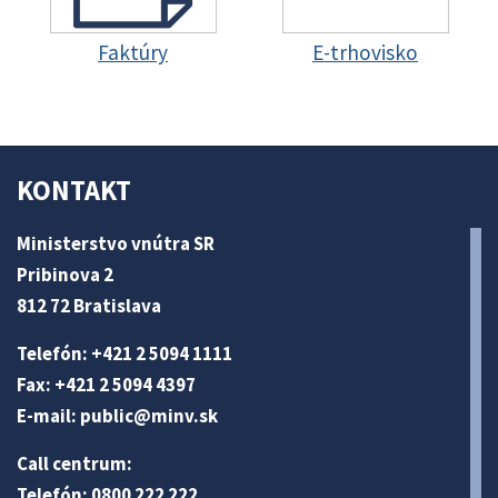
Faktúry
E-trhovisko
KONTAKT
Ministerstvo vnútra SR
Pribinova 2
812 72 Bratislava
Telefón: +421 2 5094 1111
Fax: +421 2 5094 4397
E-mail:
public@minv
.sk
Call centrum:
Telefón: 0800 222 222