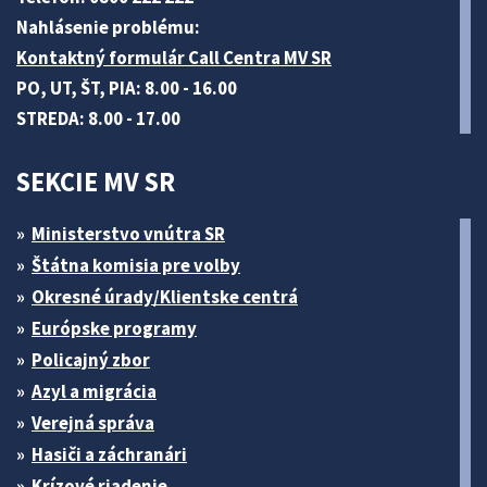
Nahlásenie problému:
Kontaktný formulár Call Centra MV SR
PO, UT, ŠT, PIA: 8.00 - 16.00
STREDA: 8.00 - 17.00
SEKCIE MV SR
Ministerstvo vnútra SR
Štátna komisia pre volby
Okresné úrady/Klientske centrá
Európske programy
Policajný zbor
Azyl a migrácia
Verejná správa
Hasiči a záchranári
Krízové riadenie