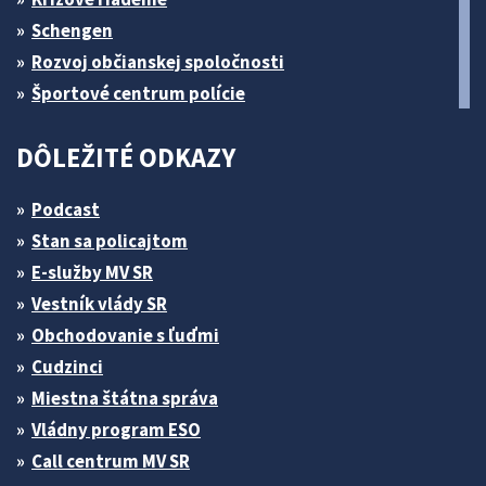
Schengen
Rozvoj občianskej spoločnosti
Športové centrum polície
DÔLEŽITÉ ODKAZY
Podcast
Stan sa policajtom
E-služby MV SR
Vestník vlády SR
Obchodovanie s ľuďmi
Cudzinci
Miestna štátna správa
Vládny program ESO
Call centrum MV SR