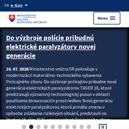
Preskocit na hlavný obsah
arrow_drop_down
SK
e-Gov
menu
Menu
Zastavit automatický posun upútavok
Do výzbroje polície pribudnú
elektrické paralyzátory novej
generácie
16. 07. 2026
Ministerstvo vnútra SR pokračuje v
modernizácii materiálno-technického vybavenia
Policajného zboru. Do výzbroje policajtov pribudne nová
generácia elektrických paralyzátorov TASER 10, ktoré
predstavujú významný technologický posun v oblasti
používania donucovacích prostriedkov. Novú generáciu
elektrických paralyzátorov, ktorá prináša zmenu v
spôsobe zvládania rizikových situácií, predstavili vo
štvrtok 16. júla 2026 viceprezident Policajného zboru
pause_presentation
Rastislav Polakovič a riaditeľ odboru výcviku...