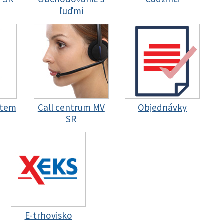
ľuďmi
stem
Call centrum MV
Objednávky
SR
E-trhovisko