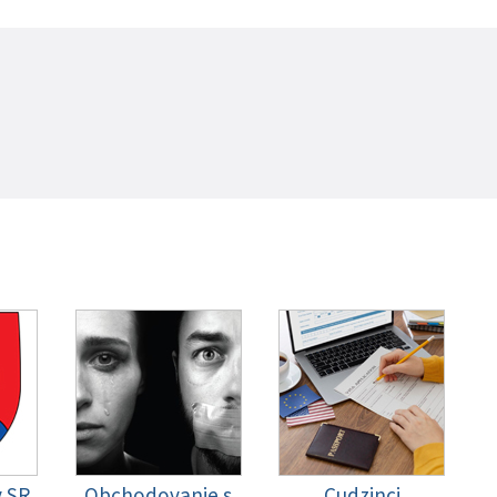
y SR
Obchodovanie s
Cudzinci