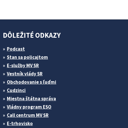
DÔLEŽITÉ ODKAZY
Podcast
Stan sa policajtom
E-služby MV SR
Vestník vlády SR
Obchodovanie s ľuďmi
Cudzinci
Miestna štátna správa
Vládny program ESO
Call centrum MV SR
E-trhovisko