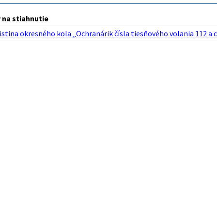
na stiahnutie
istina okresného kola „Ochranárik čísla tiesňového volania 112 a ci