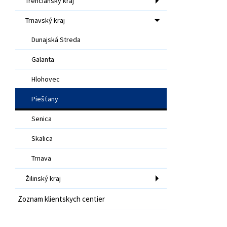
Trenčiansky kraj
Trnavský kraj
Dunajská Streda
Galanta
Hlohovec
Piešťany
Senica
Skalica
Trnava
Žilinský kraj
Zoznam klientskych centier