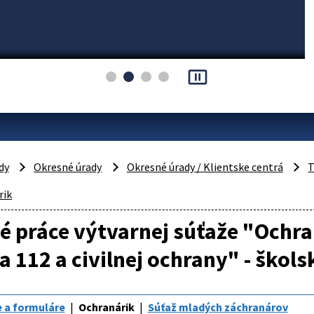
pause_presentation
dy
Okresné úrady
Okresné úrady / Klientske centrá
T
rik
é práce výtvarnej súťaže "Ochra
a 112 a civilnej ochrany" - škol
 a formuláre
Ochranárik
Súťaž mladých záchranárov