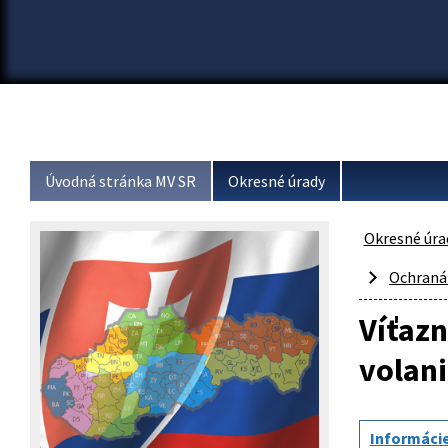
Úvodná stránka MV SR
Okresné úrady
Okresné úra
Ochraná
Víťazn
volani
Informácie