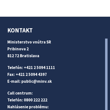
KONTAKT
Ministerstvo vnútra SR
Pribinova 2
812 72 Bratislava
Telefón: +421 2 5094 1111
Fax: +421 2 5094 4397
E-mail:
public@minv
.sk
Call centrum:
Telefón: 0800 222 222
Nahlásenie problému: