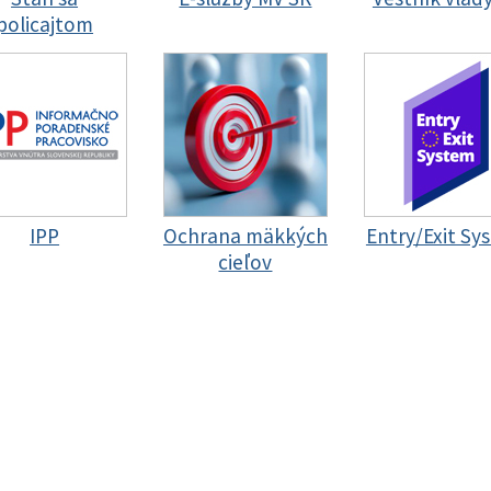
policajtom
IPP
Ochrana mäkkých
Entry/Exit Sy
cieľov