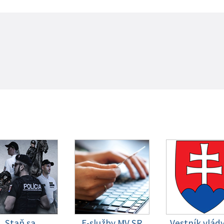
Staň sa
E-služby MV SR
Vestník vlád