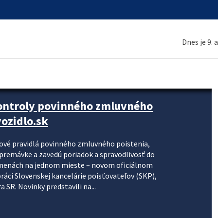
Dnes je 9. 
kontroly povinného zmluvného
ozidlo.sk
nové pravidlá povinného zmluvného poistenia,
j premávke a zavedú poriadok a spravodlivosť do
zmenách na jednom mieste – novom oficiálnom
práci Slovenskej kancelárie poisťovateľov (SKP),
 SR. Novinky predstavili na...