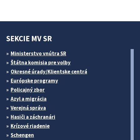
SEKCIE MV SR
Ministerstvo vnútra SR
Štátna komisia pre volby
Okresné úrady/Klientske centrá
Európske programy
Policajný zbor
Azyl a migrácia
Verejná správa
Hasiči a záchranári
Krízové riadenie
Schengen