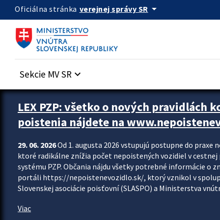
Preskocit na hlavný obsah
arrow_drop_down
verejnej správy SR
Oficiálna stránka
Sekcie MV SR
keyboard_arrow_down
Zastavit automatický posun upútavok
LEX PZP: všetko o nových pravidlách 
poistenia nájdete na www.nepoistenev
29. 06. 2026
Od 1. augusta 2026 vstupujú postupne do praxe 
ktoré radikálne znížia počet nepoistených vozidiel v cestne
systému PZP. Občania nájdu všetky potrebné informácie o 
portáli https://nepoistenevozidlo.sk/, ktorý vznikol v spolu
Slovenskej asociácie poisťovní (SLASPO) a Ministerstva vnútra
Viac