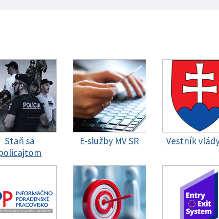
Staň sa
E-služby MV SR
Vestník vlád
policajtom