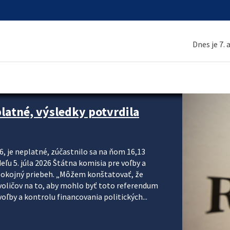
Dnes je 7.
platné, výsledky potvrdila
6, je neplatné, zúčastnilo sa na ňom 16,13
eľu 5. júla 2026 Štátna komisia pre voľby a
pokojný priebeh. „Môžem konštatovať, že
voličov na to, aby mohlo byť toto referendum
ľby a kontrolu financovania politických...