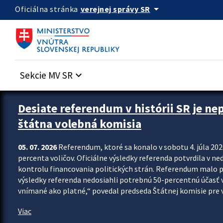
Preskocit na hlavný obsah
arrow_drop_down
verejnej správy SR
Oficiálna stránka
Sekcie MV SR
keyboard_arrow_down
Zastavit automatický posun upútavok
Desiate referendum v histórii SR je ne
štátna volebná komisia
05. 07. 2026
Referendum, ktoré sa konalo v sobotu 4. júla 202
percenta voličov. Oficiálne výsledky referenda potvrdila v ned
kontrolu financovania politických strán. Referendum malo 
výsledky referenda nedosiahli potrebnú 50-percentnú účasť 
vnímané ako platné,“ povedal predseda Štátnej komisie pre vo
Viac