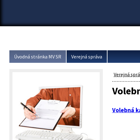
Úvodná stránka MV SR
Verejná správa
Verejná spr
Voleb
Volebná k