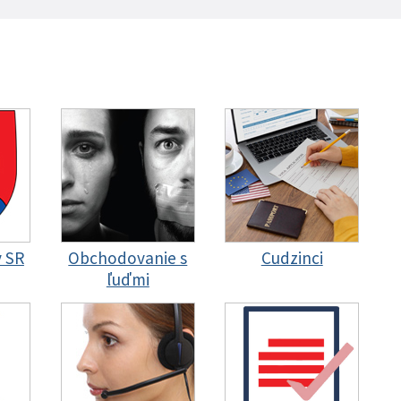
y SR
Obchodovanie s
Cudzinci
ľuďmi