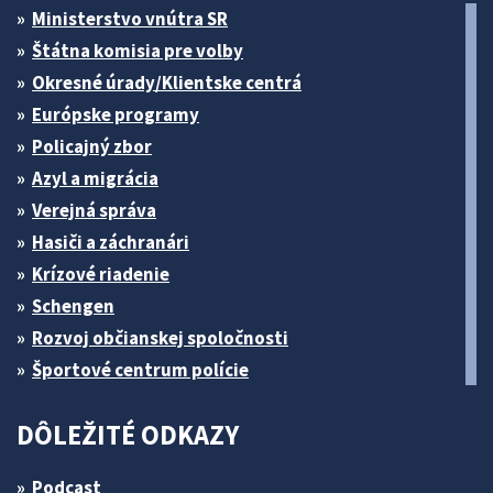
Ministerstvo vnútra SR
Štátna komisia pre volby
Okresné úrady/Klientske centrá
Európske programy
Policajný zbor
Azyl a migrácia
Verejná správa
Hasiči a záchranári
Krízové riadenie
Schengen
Rozvoj občianskej spoločnosti
Športové centrum polície
DÔLEŽITÉ ODKAZY
Podcast