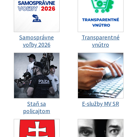
Samosprávne
Transparentné
voľby 2026
vnútro
Staň sa
E-služby MV SR
policajtom