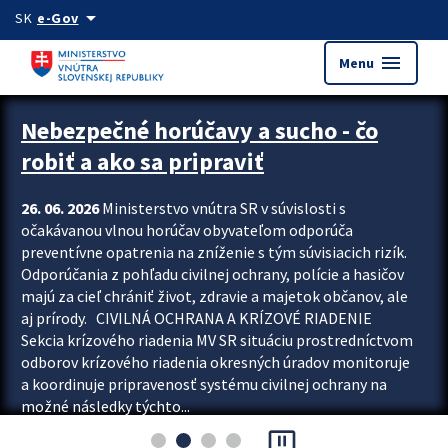
Preskocit na hlavný obsah
arrow_drop_down
SK
e-Gov
menu
Menu
Zastavit automatický posun upútavok
Nebezpečné horúčavy a sucho - čo
robiť a ako sa pripraviť
26. 06. 2026
Ministerstvo vnútra SR v súvislosti s
očakávanou vlnou horúčav obyvateľom odporúča
preventívne opatrenia na zníženie s tým súvisiacich rizík.
Odporúčania z pohľadu civilnej ochrany, polície a hasičov
majú za cieľ chrániť život, zdravie a majetok občanov, ale
aj prírody. CIVILNÁ OCHRANA A KRÍZOVÉ RIADENIE
Sekcia krízového riadenia MV SR situáciu prostredníctvom
odborov krízového riadenia okresných úradov monitoruje
a koordinuje pripravenosť systému civilnej ochrany na
možné následky týchto...
pause_presentation
Viac