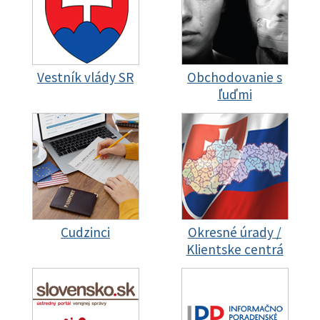
Vestník vlády SR
Obchodovanie s
ľuďmi
Cudzinci
Okresné úrady /
Klientske centrá