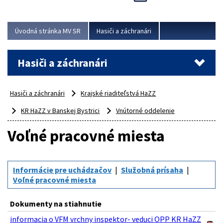
Úvodná stránka MV SR
Hasiči a záchranári
Hasiči a záchranári
Hasiči a záchranári
Krajské riaditeľstvá HaZZ
KR HaZZ v Banskej Bystrici
Vnútorné oddelenie
Voľné pracovné miesta
Informácie pre uchádzačov
Služobná prísaha
Voľné pracovné miesta
Dokumenty na stiahnutie
informacia o VFM vrchny inspektor- veduci OPP KR HaZZ