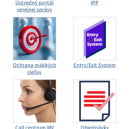
Ústredný portál
IPP
verejnej správy
Ochrana mäkkých
Entry/Exit System
cieľov
Call centrum MV
Objednávky