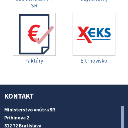
SR
Faktúry
E-trhovisko
KONTAKT
Ministerstvo vnútra SR
Pribinova 2
812 72 Bratislava