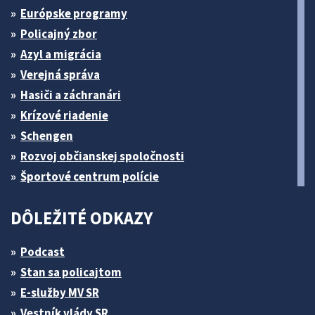
Európske programy
Policajný zbor
Azyl a migrácia
Verejná správa
Hasiči a záchranári
Krízové riadenie
Schengen
Rozvoj občianskej spoločnosti
Športové centrum polície
DÔLEŽITÉ ODKAZY
Podcast
Stan sa policajtom
E-služby MV SR
Vestník vlády SR