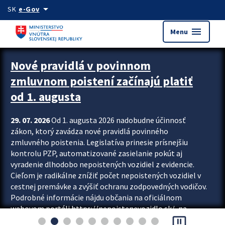
Preskocit na hlavný obsah
arrow_drop_down
SK
e-Gov
menu
Menu
Zastavit automatický posun upútavok
Nové pravidlá v povinnom
zmluvnom poistení začínajú platiť
od 1. augusta
29. 07. 2026
Od 1. augusta 2026 nadobudne účinnosť
zákon, ktorý zavádza nové pravidlá povinného
zmluvného poistenia. Legislatíva prinesie prísnejšiu
kontrolu PZP, automatizované zasielanie pokút aj
vyradenie dlhodobo nepoistených vozidiel z evidencie.
Cieľom je radikálne znížiť počet nepoistených vozidiel v
cestnej premávke a zvýšiť ochranu zodpovedných vodičov.
Podrobné informácie nájdu občania na oficiálnom
webovom portáli https://nepoistenevozidlo.sk/, na
pause_presentation
ktorom od augusta pribudne aj možnosť overiť si...