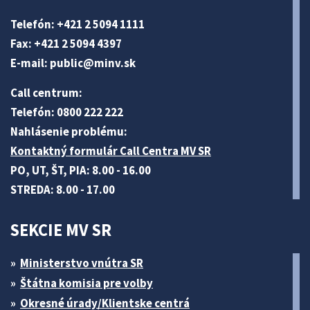
Telefón: +421 2 5094 1111
Fax: +421 2 5094 4397
E-mail:
public@minv
.sk
Call centrum:
Telefón: 0800 222 222
Nahlásenie problému:
Kontaktný formulár Call Centra MV SR
PO, UT, ŠT, PIA: 8.00 - 16.00
STREDA: 8.00 - 17.00
SEKCIE MV SR
Ministerstvo vnútra SR
Štátna komisia pre volby
Okresné úrady/Klientske centrá