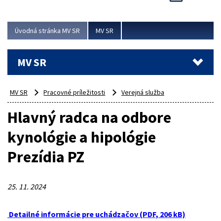
Viac
Úvodná stránka MV SR
MV SR
MV SR
MV SR
Pracovné príležitosti
Verejná služba
Hlavný radca na odbore
kynológie a hipológie
Prezídia PZ
25. 11. 2024
Detailné informácie pre uchádzačov (PDF, 206 kB)