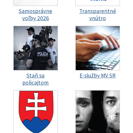
Samosprávne
Transparentné
voľby 2026
vnútro
Staň sa
E-služby MV SR
policajtom