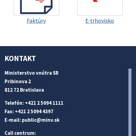
Faktúry
E-trhovisko
KONTAKT
Ministerstvo vnútra SR
Pribinova 2
812 72 Bratislava
Telefón: +421 2 5094 1111
Fax: +421 2 5094 4397
E-mail:
public@minv
.sk
Call centrum: