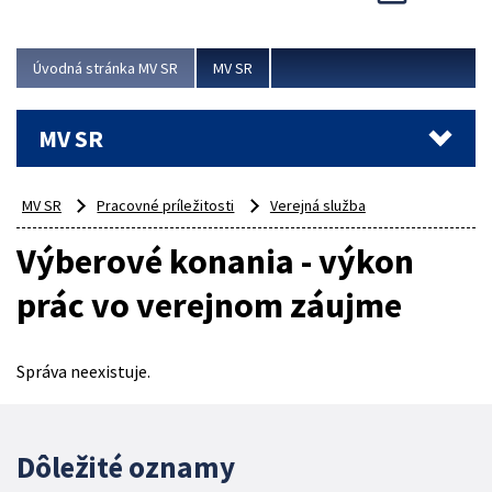
Viac
Úvodná stránka MV SR
MV SR
MV SR
MV SR
Pracovné príležitosti
Verejná služba
Výberové konania - výkon
prác vo verejnom záujme
Správa neexistuje.
Dôležité oznamy