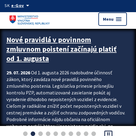
Preskocit na hlavný obsah
arrow_drop_down
SK
e-Gov
menu
Menu
Zastavit automatický posun upútavok
Nové pravidlá v povinnom
zmluvnom poistení začínajú platiť
od 1. augusta
29. 07. 2026
Od 1. augusta 2026 nadobudne účinnosť
zákon, ktorý zavádza nové pravidlá povinného
zmluvného poistenia. Legislatíva prinesie prísnejšiu
kontrolu PZP, automatizované zasielanie pokút aj
vyradenie dlhodobo nepoistených vozidiel z evidencie.
Cieľom je radikálne znížiť počet nepoistených vozidiel v
cestnej premávke a zvýšiť ochranu zodpovedných vodičov.
Podrobné informácie nájdu občania na oficiálnom
webovom portáli https://nepoistenevozidlo.sk/, na
pause_presentation
ktorom od augusta pribudne aj možnosť overiť si...