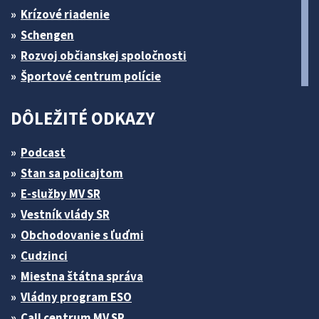
Krízové riadenie
Schengen
Rozvoj občianskej spoločnosti
Športové centrum polície
DÔLEŽITÉ ODKAZY
Podcast
Stan sa policajtom
E-služby MV SR
Vestník vlády SR
Obchodovanie s ľuďmi
Cudzinci
Miestna štátna správa
Vládny program ESO
Call centrum MV SR