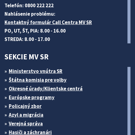
Telefón: 0800 222 222
Nahlásenie problému:
Kontaktný formulár Call Centra MV SR
PO, UT, ŠT, PIA: 8.00 - 16.00
STREDA: 8.00 - 17.00
SEKCIE MV SR
Ministerstvo vnútra SR
Štátna komisia pre volby
Okresné úrady/Klientske centrá
Európske programy
Policajný zbor
Azyl a migrácia
Verejná správa
Hasiči a záchranári