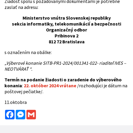
Žiadosť spolu s požadovanými dokumentami je potrebné
zaslať na adresu:
Ministerstvo vnútra Slovenskej republiky
sekcia informatiky, telekomunikácií a bezpečnosti
Organizačný odbor
Pribinova 2
812 72 Bratislava
s označením na obálke:
„Výberové konanie SITB-PR1-2024/001341-022- riaditeľ IVES –
NEOTVÁRAŤ “.
Termín na podanie žiadosti o zaradenie do výberového
konania
:
22. október 2024 vrátane
/rozhodujúci je dátum na
poštovej pečiatke/.
11.oktobra
Facebook
Messenger
Gmail