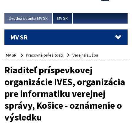
Viac
Úvodná stránka MV SR
MV SR
MV SR
MV SR
Pracovné príležitosti
Verejná služba
Riaditeľ príspevkovej
organizácie IVES, organizácia
pre informatiku verejnej
správy, Košice - oznámenie o
výsledku