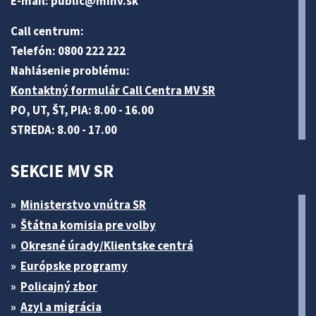
E-mail:
public@minv
.sk
Call centrum:
Telefón: 0800 222 222
Nahlásenie problému:
Kontaktný formulár Call Centra MV SR
PO, UT, ŠT, PIA: 8.00 - 16.00
STREDA: 8.00 - 17.00
SEKCIE MV SR
Ministerstvo vnútra SR
Štátna komisia pre volby
Okresné úrady/Klientske centrá
Európske programy
Policajný zbor
Azyl a migrácia