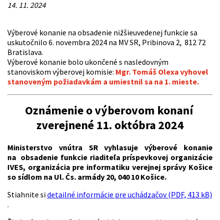
14. 11. 2024
Výberové konanie na obsadenie nižšieuvedenej funkcie sa
uskutočnilo 6. novembra 2024 na MV SR, Pribinova 2, 812 72
Bratislava.
Výberové konanie bolo ukončené s nasledovným
stanoviskom výberovej komisie:
Mgr. Tomáš Olexa vyhovel
stanoveným požiadavkám a umiestnil sa na 1. mieste.
Oznámenie o výberovom konaní
zverejnené 11. októbra 2024
Ministerstvo vnútra SR vyhlasuje výberové konanie
na obsadenie funkcie riaditeľa
príspevkovej organizácie
IVES, organizácia pre informatiku verejnej správy Košice
so sídlom na Ul. Čs. armády 20, 040 10 Košice.
Stiahnite si
detailné informácie pre uchádzačov (PDF, 413 kB)
.