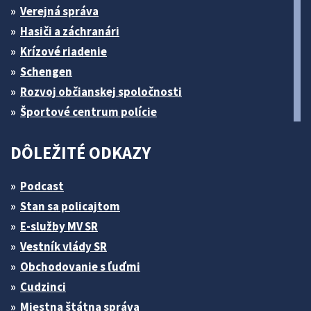
Verejná správa
Hasiči a záchranári
Krízové riadenie
Schengen
Rozvoj občianskej spoločnosti
Športové centrum polície
DÔLEŽITÉ ODKAZY
Podcast
Stan sa policajtom
E-služby MV SR
Vestník vlády SR
Obchodovanie s ľuďmi
Cudzinci
Miestna štátna správa