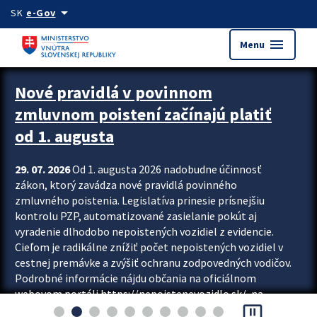
Preskocit na hlavný obsah
arrow_drop_down
SK
e-Gov
menu
Menu
Zastavit automatický posun upútavok
Nové pravidlá v povinnom
zmluvnom poistení začínajú platiť
od 1. augusta
29. 07. 2026
Od 1. augusta 2026 nadobudne účinnosť
zákon, ktorý zavádza nové pravidlá povinného
zmluvného poistenia. Legislatíva prinesie prísnejšiu
kontrolu PZP, automatizované zasielanie pokút aj
vyradenie dlhodobo nepoistených vozidiel z evidencie.
Cieľom je radikálne znížiť počet nepoistených vozidiel v
cestnej premávke a zvýšiť ochranu zodpovedných vodičov.
Podrobné informácie nájdu občania na oficiálnom
webovom portáli https://nepoistenevozidlo.sk/, na
pause_presentation
ktorom od augusta pribudne aj možnosť overiť si...