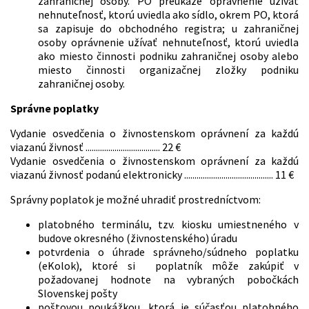
zahraničnej osoby. PO preukáže oprávnenie užívať
nehnuteľnosť, ktorú uviedla ako sídlo, okrem PO, ktorá
sa zapisuje do obchodného registra; u zahraničnej
osoby oprávnenie užívať nehnuteľnosť, ktorú uviedla
ako miesto činnosti podniku zahraničnej osoby alebo
miesto činnosti organizačnej zložky podniku
zahraničnej osoby.
Správne poplatky
Vydanie osvedčenia o živnostenskom oprávnení za každú
viazanú živnosť .................................... 22 €
Vydanie osvedčenia o živnostenskom oprávnení za každú
viazanú živnosť podanú elektronicky ........................................... 11 €
Správny poplatok je možné uhradiť prostredníctvom:
platobného terminálu, tzv. kiosku umiestneného v
budove okresného (živnostenského) úradu
potvrdenia o úhrade správneho/súdneho poplatku
(eKolok), ktoré si poplatník môže zakúpiť v
požadovanej hodnote na vybraných pobočkách
Slovenskej pošty
poštovou poukážkou, ktorá je súčasťou platobného