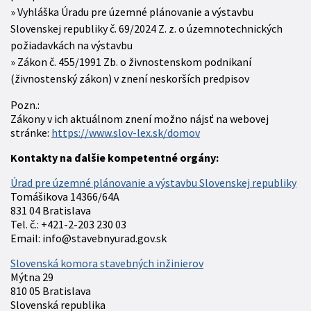
Vyhláška Úradu pre územné plánovanie a výstavbu
Slovenskej republiky č. 69/2024 Z. z. o územnotechnických
požiadavkách na výstavbu
Zákon č. 455/1991 Zb. o živnostenskom podnikaní
(živnostenský zákon) v znení neskorších predpisov
Pozn.:
Zákony v ich aktuálnom znení možno nájsť na webovej
stránke:
https://www.slov-lex.sk/domov
Kontakty na ďalšie kompetentné orgány:
Úrad pre územné plánovanie a výstavbu Slovenskej republiky
Tomášikova 14366/64A
831 04 Bratislava
Tel. č.: +421-2-203 230 03
Email: info@stavebnyurad.gov.sk
Slovenská komora stavebných inžinierov
Mýtna 29
810 05 Bratislava
Slovenská republika