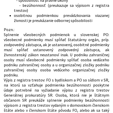
- spôsobilosť na právne úkony
- bezúhonnosť (preukazuje sa výpisom z registra
trestov)
osobitnou podmienkou prevádzkovania viazanej
živnosti je preukázanie odbornej spôsobilosti
Pozn.:
Splnenie všeobecných podmienok u slovenskej PO:
všeobecné podmienky musí spĺňať štatutárny orgán, príp.
zodpovedný zástupca, ak je ustanovený, osobitné podmienky
musí spĺňať ustanovený zodpovedný zástupca, ak
živnostenský zákon neustanoví inak. U podniku zahraničnej
osoby musí všeobecné podmienky spĺňať osoba vedúceho
podniku zahraničnej osoby a u organizačnej zložky podniku
zahraničnej osoby osoba vedúceho organizačnej zložky
podniku.
Výpis z registra trestov: FO s bydliskom a PO so sídlom v SR,
na ktorú sa vzťahuje podmienka bezúhonnosti poskytne
údaje potrebné na vyžiadanie výpisu z registra trestov
Generálnej prokuratúry SR. Osoba, ktorá nie je štátnym
občanom SR preukáže splnenie podmienky bezúhonnosti
výpisom z registra trestov vydaným v domovskom členskom
štáte alebo v členskom štáte pôvodu FO, alebo ak sa taký