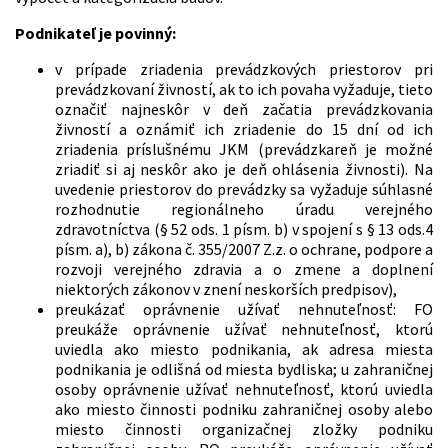
Podnikateľ je povinný:
v prípade zriadenia prevádzkových priestorov pri
prevádzkovaní živností, ak to ich povaha vyžaduje, tieto
označiť najneskôr v deň začatia prevádzkovania
živností a oznámiť ich zriadenie do 15 dní od ich
zriadenia príslušnému JKM (prevádzkareň je možné
zriadiť si aj neskôr ako je deň ohlásenia živnosti). Na
uvedenie priestorov do prevádzky sa vyžaduje súhlasné
rozhodnutie regionálneho úradu verejného
zdravotníctva (§ 52 ods. 1 písm. b) v spojení s § 13 ods.4
písm. a), b) zákona č. 355/2007 Z.z. o ochrane, podpore a
rozvoji verejného zdravia a o zmene a doplnení
niektorých zákonov v znení neskorších predpisov),
preukázať oprávnenie užívať nehnuteľnosť: FO
preukáže oprávnenie užívať nehnuteľnosť, ktorú
uviedla ako miesto podnikania, ak adresa miesta
podnikania je odlišná od miesta bydliska; u zahraničnej
osoby oprávnenie užívať nehnuteľnosť, ktorú uviedla
ako miesto činnosti podniku zahraničnej osoby alebo
miesto činnosti organizačnej zložky podniku