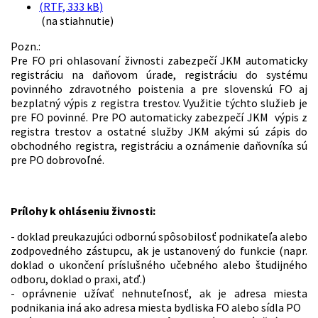
(RTF, 333 kB)
(na stiahnutie)
Pozn.:
Pre FO pri ohlasovaní živnosti zabezpečí JKM automaticky
registráciu na daňovom úrade, registráciu do systému
povinného zdravotného poistenia a pre slovenskú FO aj
bezplatný výpis z registra trestov. Využitie týchto služieb je
pre FO povinné. Pre PO automaticky zabezpečí JKM výpis z
registra trestov a ostatné služby JKM akými sú zápis do
obchodného registra, registráciu a oznámenie daňovníka sú
pre PO dobrovoľné.
Prílohy k ohláseniu živnosti:
- doklad preukazujúci odbornú spôsobilosť podnikateľa alebo
zodpovedného zástupcu, ak je ustanovený do funkcie (napr.
doklad o ukončení príslušného učebného alebo študijného
odboru, doklad o praxi, atď.)
- oprávnenie užívať nehnuteľnosť, ak je adresa miesta
podnikania iná ako adresa miesta bydliska FO alebo sídla PO