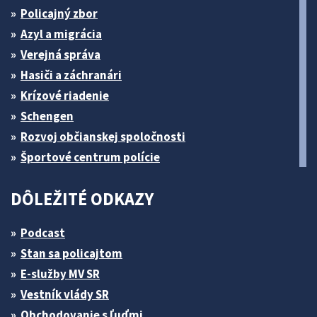
Policajný zbor
Azyl a migrácia
Verejná správa
Hasiči a záchranári
Krízové riadenie
Schengen
Rozvoj občianskej spoločnosti
Športové centrum polície
DÔLEŽITÉ ODKAZY
Podcast
Stan sa policajtom
E-služby MV SR
Vestník vlády SR
Obchodovanie s ľuďmi