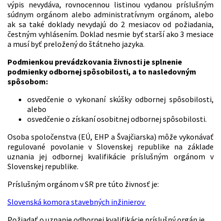
výpis nevydáva, rovnocennou listinou vydanou príslušným
súdnym orgánom alebo administratívnym orgánom, alebo
ak sa také doklady nevydajú do 2 mesiacov od požiadania,
čestným vyhlásením. Doklad nesmie byť starší ako 3 mesiace
a musí byť preložený do štátneho jazyka.
Podmienkou prevádzkovania živnosti je splnenie
podmienky odbornej spôsobilosti, a to nasledovným
spôsobom:
osvedčenie o vykonaní skúšky odbornej spôsobilosti,
alebo
osvedčenie o získaní osobitnej odbornej spôsobilosti.
Osoba spoločenstva (EÚ, EHP a Švajčiarska) môže vykonávať
regulované povolanie v Slovenskej republike na základe
uznania jej odbornej kvalifikácie príslušným orgánom v
Slovenskej republike.
Príslušným orgánom v SR pre túto živnosť je:
Slovenská komora stavebných inžinierov
Požiadať o uznanie odbornej kvalifikácie príslušný orgán je