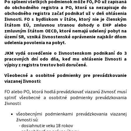
Po splnení všetkých podmienok môže FO, PO už zapísaná
do obchodného registra a PO, ktorá sa nezapisuje do
obchodného registra začať podnikať už v deň ohlásenia
živnosti. FO s bydliskom v štáte, ktorý nie je členským
štátom EÚ, zmluvnou stranou dohody o EHP alebo
zmluvným štátom OECD, ktoré nemajú udelený pobyt na
území SR, vzniká živnostenské oprávnenie najskôr dňom
udelenia povolenia na pobyt.
JKM vydá osvedčenie o živnostenskom podnikaní do 3
pracovných dní odo dňa, keď mu ohlásenie živnosti a
výpisy z registra trestov boli doručené.
Všeobecné a osobitné podmienky pre prevádzkovanie
viazanej živnosti:
FO alebo PO, ktorá hodlá prevádzkovať viazanú živnosť musí
splniť všeobecné a osobitné podmienky prevádzkovania
živnosti:
všeobecnými podmienkami prevádzkovania viazanej
živnosti sú:
- dosiahnutie veku 18 rokov