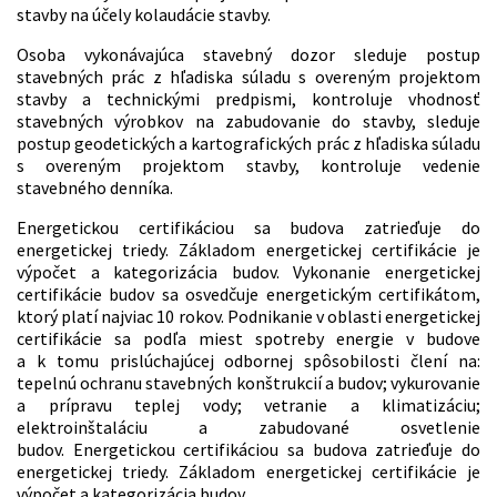
stavby na účely kolaudácie stavby.
Osoba vykonávajúca stavebný dozor sleduje postup
stavebných prác z hľadiska súladu s overeným projektom
stavby a technickými predpismi, kontroluje vhodnosť
stavebných výrobkov na zabudovanie do stavby, sleduje
postup geodetických a kartografických prác z hľadiska súladu
s overeným projektom stavby, kontroluje vedenie
stavebného denníka.
Energetickou certifikáciou sa budova zatrieďuje do
energetickej triedy. Základom energetickej certifikácie je
výpočet a kategorizácia budov. Vykonanie energetickej
certifikácie budov sa osvedčuje energetickým certifikátom,
ktorý platí najviac 10 rokov. Podnikanie v oblasti energetickej
certifikácie sa podľa miest spotreby energie v budove
a k tomu prislúchajúcej odbornej spôsobilosti člení na:
tepelnú ochranu stavebných konštrukcií a budov; vykurovanie
a prípravu teplej vody; vetranie a klimatizáciu;
elektroinštaláciu a zabudované osvetlenie
budov. Energetickou certifikáciou sa budova zatrieďuje do
energetickej triedy. Základom energetickej certifikácie je
výpočet a kategorizácia budov.