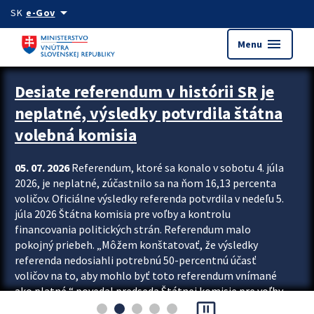
Preskocit na hlavný obsah
arrow_drop_down
SK
e-Gov
menu
Menu
Zastavit automatický posun upútavok
Desiate referendum v histórii SR je
neplatné, výsledky potvrdila štátna
volebná komisia
05. 07. 2026
Referendum, ktoré sa konalo v sobotu 4. júla
2026, je neplatné, zúčastnilo sa na ňom 16,13 percenta
voličov. Oficiálne výsledky referenda potvrdila v nedeľu 5.
júla 2026 Štátna komisia pre voľby a kontrolu
financovania politických strán. Referendum malo
pokojný priebeh. „Môžem konštatovať, že výsledky
referenda nedosiahli potrebnú 50-percentnú účasť
voličov na to, aby mohlo byť toto referendum vnímané
ako platné,“ povedal predseda Štátnej komisie pre voľby
pause_presentation
a kontrolu financovania politických...