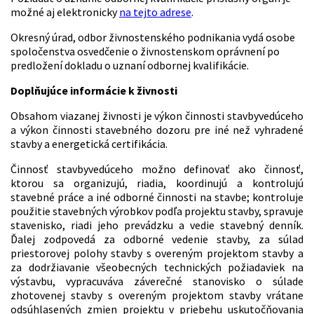
možné aj elektronicky
na tejto adrese
.
Okresný úrad, odbor živnostenského podnikania vydá osobe
spoločenstva osvedčenie o živnostenskom oprávnení po
predložení dokladu o uznaní odbornej kvalifikácie.
Doplňujúce informácie k živnosti
Obsahom viazanej živnosti je výkon činnosti stavbyvedúceho
a výkon činnosti stavebného dozoru pre iné než vyhradené
stavby a energetická certifikácia.
Činnosť stavbyvedúceho možno definovať ako činnosť,
ktorou sa organizujú, riadia, koordinujú a kontrolujú
stavebné práce a iné odborné činnosti na stavbe; kontroluje
použitie stavebných výrobkov podľa projektu stavby, spravuje
stavenisko, riadi jeho prevádzku a vedie stavebný denník.
Ďalej zodpovedá za odborné vedenie stavby, za súlad
priestorovej polohy stavby s overeným projektom stavby a
za dodržiavanie všeobecných technických požiadaviek na
výstavbu, vypracuváva záverečné stanovisko o súlade
zhotovenej stavby s overeným projektom stavby vrátane
odsúhlasených zmien projektu v priebehu uskutočňovania