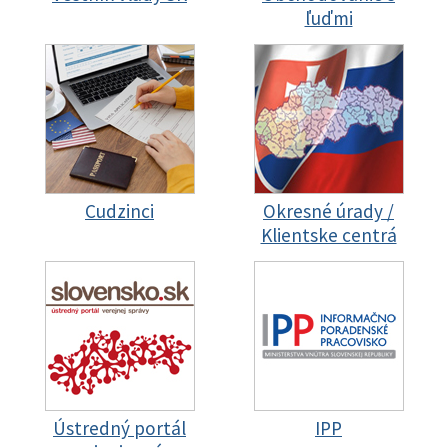
ľuďmi
Cudzinci
Okresné úrady /
Klientske centrá
Ústredný portál
IPP