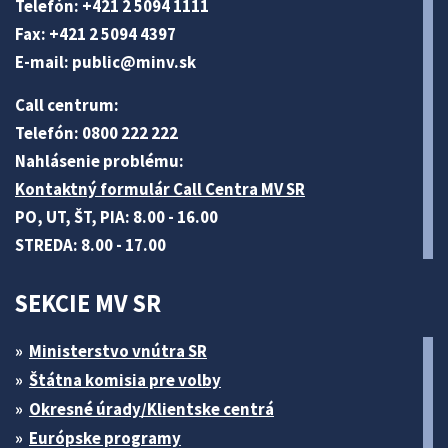
Telefón: +421 2 5094 1111
Fax: +421 2 5094 4397
E-mail:
public@minv
.sk
Call centrum:
Telefón: 0800 222 222
Nahlásenie problému:
Kontaktný formulár Call Centra MV SR
PO, UT, ŠT, PIA: 8.00 - 16.00
STREDA: 8.00 - 17.00
SEKCIE MV SR
Ministerstvo vnútra SR
Štátna komisia pre volby
Okresné úrady/Klientske centrá
Európske programy