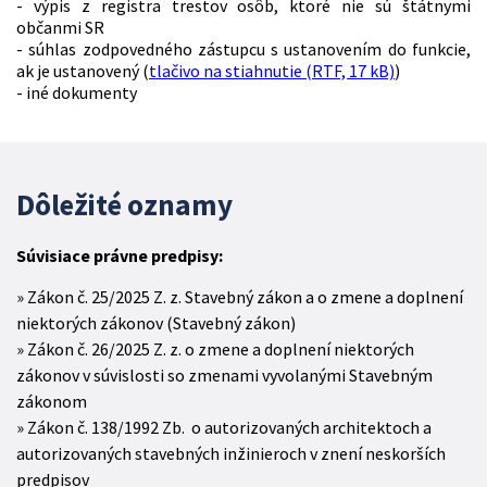
- výpis z registra trestov osôb, ktoré nie sú štátnymi
občanmi SR
- súhlas zodpovedného zástupcu s ustanovením do funkcie,
ak je ustanovený (
tlačivo na stiahnutie (RTF, 17 kB)
)
- iné dokumenty
Dôležité oznamy
Súvisiace právne predpisy:
Zákon č. 25/2025 Z. z. Stavebný zákon a o zmene a doplnení
niektorých zákonov (Stavebný zákon)
Zákon č. 26/2025 Z. z. o zmene a doplnení niektorých
zákonov v súvislosti so zmenami vyvolanými Stavebným
zákonom
Zákon č. 138/1992 Zb. o autorizovaných architektoch a
autorizovaných stavebných inžinieroch v znení neskorších
predpisov