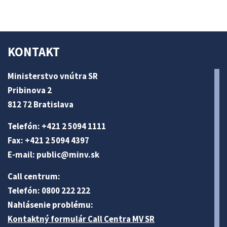
KONTAKT
Ministerstvo vnútra SR
Pribinova 2
812 72 Bratislava
Telefón: +421 2 5094 1111
Fax: +421 2 5094 4397
E-mail:
public@minv
.sk
Call centrum:
Telefón: 0800 222 222
Nahlásenie problému:
Kontaktný formulár Call Centra MV SR