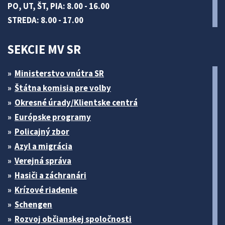
PO, UT, ŠT, PIA: 8.00 - 16.00
STREDA: 8.00 - 17.00
SEKCIE MV SR
Ministerstvo vnútra SR
Štátna komisia pre volby
Okresné úrady/Klientske centrá
Európske programy
Policajný zbor
Azyl a migrácia
Verejná správa
Hasiči a záchranári
Krízové riadenie
Schengen
Rozvoj občianskej spoločnosti