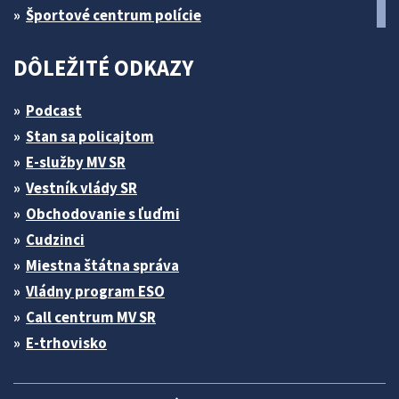
Športové centrum polície
DÔLEŽITÉ ODKAZY
Podcast
Stan sa policajtom
E-služby MV SR
Vestník vlády SR
Obchodovanie s ľuďmi
Cudzinci
Miestna štátna správa
Vládny program ESO
Call centrum MV SR
E-trhovisko