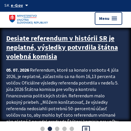
Preskocit na hlavný obsah
arrow_drop_down
SK
e-Gov
menu
Menu
Zastavit automatický posun upútavok
Desiate referendum v histórii SR je
neplatné, výsledky potvrdila štátna
volebná komisia
05. 07. 2026
Referendum, ktoré sa konalo v sobotu 4. júla
2026, je neplatné, zúčastnilo sa na ňom 16,13 percenta
voličov. Oficiálne výsledky referenda potvrdila v nedeľu 5.
júla 2026 Štátna komisia pre voľby a kontrolu
financovania politických strán. Referendum malo
pokojný priebeh. „Môžem konštatovať, že výsledky
referenda nedosiahli potrebnú 50-percentnú účasť
voličov na to, aby mohlo byť toto referendum vnímané
ako platné,“ povedal predseda Štátnej komisie pre voľby
pause_presentation
a kontrolu financovania politických...