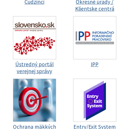
Cudzinci
Okresné úrady /
Klientske centrá
Ústredný portál
IPP
verejnej správy
Ochrana mäkkých
Entry/Exit System