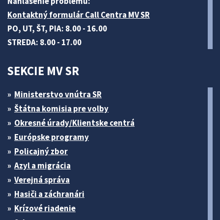
Nahlásenie problému:
Kontaktný formulár Call Centra MV SR
PO, UT, ŠT, PIA: 8.00 - 16.00
STREDA: 8.00 - 17.00
SEKCIE MV SR
Ministerstvo vnútra SR
Štátna komisia pre volby
Okresné úrady/Klientske centrá
Európske programy
Policajný zbor
Azyl a migrácia
Verejná správa
Hasiči a záchranári
Krízové riadenie