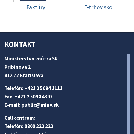
Faktúry
E-trhovisko
KONTAKT
Ministerstvo vnútra SR
Pribinova 2
812 72 Bratislava
Telefón: +421 2 5094 1111
Fax: +421 2 5094 4397
E-mail:
public@minv
.sk
Call centrum:
Telefón: 0800 222 222