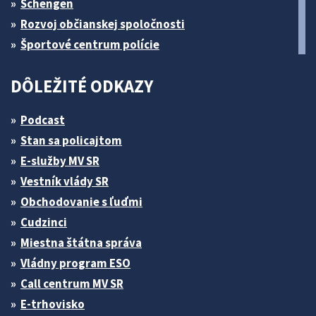
Schengen
Rozvoj občianskej spoločnosti
Športové centrum polície
DÔLEŽITÉ ODKAZY
Podcast
Stan sa policajtom
E-služby MV SR
Vestník vlády SR
Obchodovanie s ľuďmi
Cudzinci
Miestna štátna správa
Vládny program ESO
Call centrum MV SR
E-trhovisko