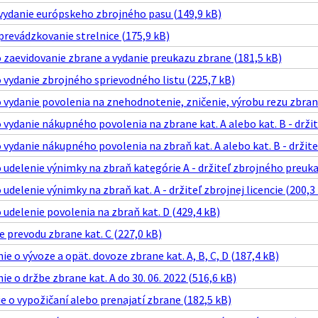
 vydanie európskeho zbrojného pasu (149,9 kB)
 prevádzkovanie strelnice (175,9 kB)
o zaevidovanie zbrane a vydanie preukazu zbrane (181,5 kB)
o vydanie zbrojného sprievodného listu (225,7 kB)
o vydanie povolenia na znehodnotenie, zničenie, výrobu rezu zbrane
o vydanie nákupného povolenia na zbrane kat. A alebo kat. B - drži
o vydanie nákupného povolenia na zbraň kat. A alebo kat. B - držiteľ
o udelenie výnimky na zbraň kategórie A - držiteľ zbrojného preuka
o udelenie výnimky na zbraň kat. A - držiteľ zbrojnej licencie (200,3
o udelenie povolenia na zbraň kat. D (429,4 kB)
e prevodu zbrane kat. C (227,0 kB)
e o vývoze a opät. dovoze zbrane kat. A, B, C, D (187,4 kB)
e o držbe zbrane kat. A do 30. 06. 2022 (516,6 kB)
 o vypožičaní alebo prenajatí zbrane (182,5 kB)