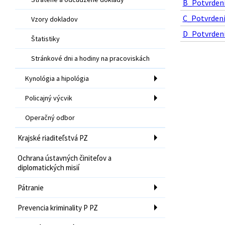
B_Potvrdeni
C_Potvrdenie
Vzory dokladov
D_Potvrdenie
Štatistiky
Stránkové dni a hodiny na pracoviskách
Kynológia a hipológia
Policajný výcvik
Operačný odbor
Krajské riaditeľstvá PZ
Ochrana ústavných činiteľov a
diplomatických misií
Pátranie
Prevencia kriminality P PZ