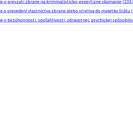
e o prevzatí zbrane na kriminalisticko-expertízne skúmanie (233,
 o prevedení vlastníctva zbrane alebo streliva do majetku štátu (
 o bezúhonnosti, spoľahlivosti, zdravotnej, psychickej spôsobilosti