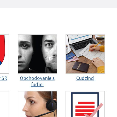
y SR
Obchodovanie s
Cudzinci
ľuďmi