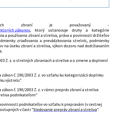
relných zbraní je považovaný -
iektorých zákonov
, ktorý ustanovuje druhy a kategórie
a a používania zbraní a streliva, práva a povinnosti držiteľov
podmienky zriaďovania a prevádzkovania strelníc, podmienky
ov na úseku zbraní a streliva, výkon dozoru nad dodržiavaním
a.
003 Z. z. o strelných zbraniach a strelive a o zmene a doplnení
 zákon č. 190/2003 Z. z. vo vzťahu ku kategorizácii doplnku
ku výstrelu".
zákon č. 190/2003 Z. z. v rámci prepráv zbraní a streliva
treliva podnikateľom"
 povinnosti podnikateľov vo vzťahu k prepravám (v cestnej
 dostupných v časti "
Sledovanie prepráv zbraní a streliva
".