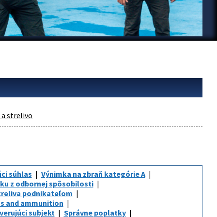
a strelivo
ci súhlas
Výnimka na zbraň kategórie A
ku z odbornej spôsobilosti
treliva podnikateľom
ms and ammunition
verujúci subjekt
Správne poplatky