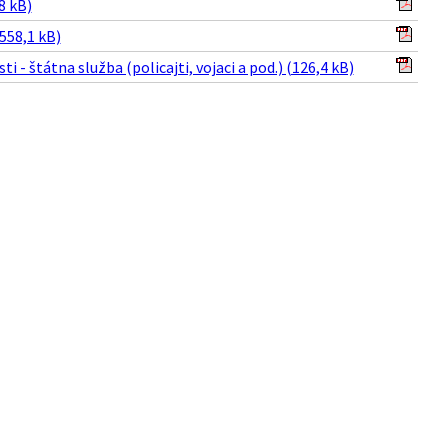
8 kB)
558,1 kB)
 - štátna služba (policajti, vojaci a pod.) (126,4 kB)