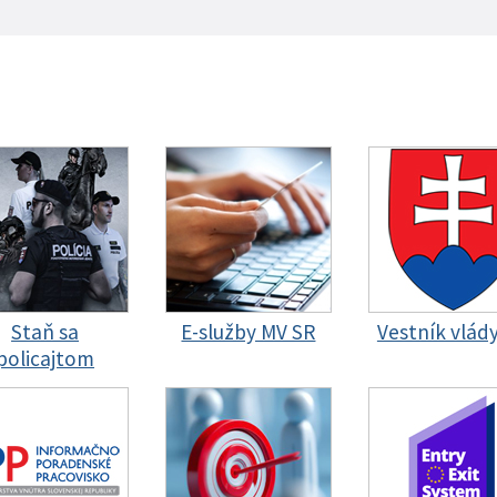
Staň sa
E-služby MV SR
Vestník vlád
policajtom