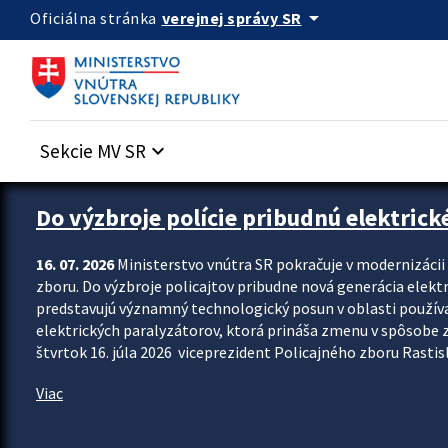
Preskocit na hlavný obsah
arrow_drop_down
verejnej správy SR
Oficiálna stránka
Sekcie MV SR
keyboard_arrow_down
Zastavit automatický posun upútavok
Do výzbroje polície pribudnú elektrick
16. 07. 2026
Ministerstvo vnútra SR pokračuje v modernizáci
zboru. Do výzbroje policajtov pribudne nová generácia elekt
predstavujú významný technologický posun v oblasti použív
elektrických paralyzátorov, ktorá prináša zmenu v spôsobe zvl
štvrtok 16. júla 2026 viceprezident Policajného zboru Rastisla
Viac