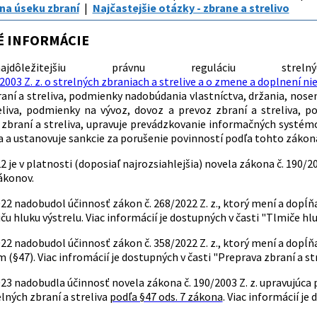
na úseku zbraní
Najčastejšie otázky - zbrane a strelivo
É INFORMÁCIE
dôležitejšiu právnu reguláciu st
2003 Z. z. o strelných zbraniach a strelive a o zmene a doplnení n
aní a streliva, podmienky nadobúdania vlastníctva, držania, noseni
eliva, podmienky na vývoz, dovoz a prevoz zbraní a streliva, 
 zbraní a streliva, upravuje prevádzkovanie informačných systém
 a ustanovuje sankcie za porušenie povinností podľa tohto zákon
22 je v platnosti (doposiaľ najrozsiahlejšia) novela zákona č. 190/2
ákonov.
022 nadobudol účinnosť zákon č. 268/2022 Z. z., ktorý mení a dopĺňa
ču hluku výstrelu. Viac informácií je dostupných v časti "Tlmiče hlu
022 nadobudol účinnosť zákon č. 358/2022 Z. z., ktorý mení a dopĺňa 
(§47). Viac infromácií je dostupných v časti "Preprava zbraní a s
023 nadobudla účinnosť novela zákona č. 190/2003 Z. z. upravujúca
lných zbraní a streliva
podľa §47 ods. 7 zákona
. Viac informácií je