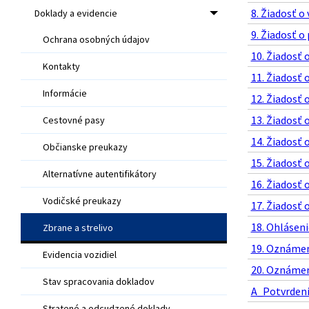
8. Žiadosť o
Doklady a evidencie
9. Žiadosť o
Ochrana osobných údajov
10. Žiadosť 
Kontakty
11. Žiadosť 
Informácie
12. Žiadosť 
13. Žiadosť 
Cestovné pasy
14. Žiadosť 
Občianske preukazy
15. Žiadosť 
Alternatívne autentifikátory
16. Žiadosť 
Vodičské preukazy
17. Žiadosť 
18. Ohláseni
Zbrane a strelivo
19. Oznámeni
Evidencia vozidiel
20. Oznámeni
Stav spracovania dokladov
A_Potvrdenie
Stratené a odcudzené doklady