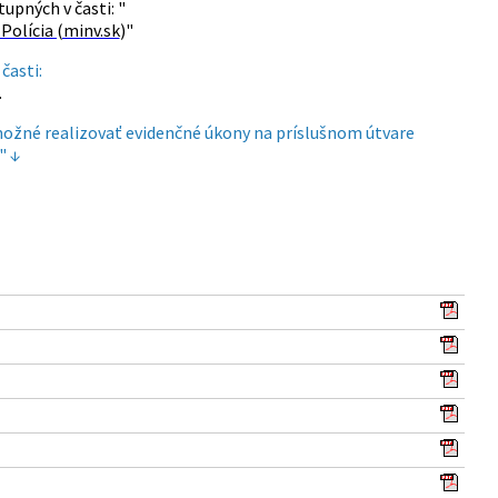
tupných v časti:
"
Polícia (minv.sk
)"
časti:
.
možné realizovať evidenčné úkony na príslušnom útvare
" ↓