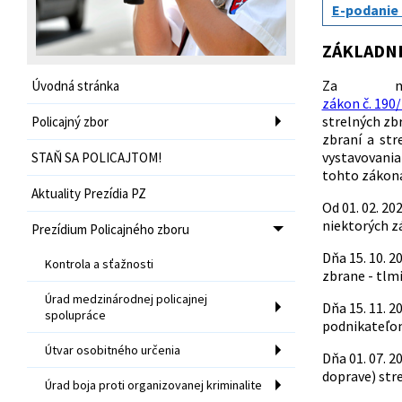
E-podanie 
ZÁKLADN
Za naj
Úvodná stránka
zákon č. 190/
strelných zbr
Policajný zbor
zbraní a str
vystavovania
STAŇ SA POLICAJTOM!
tohto zákona
Aktuality Prezídia PZ
Od 01. 02. 20
niektorých z
Prezídium Policajného zboru
Dňa 15. 10. 2
Kontrola a sťažnosti
zbrane - tlmi
Úrad medzinárodnej policajnej
Dňa 15. 11. 2
spolupráce
podnikateľom 
Útvar osobitného určenia
Dňa 01. 07. 2
doprave) stre
Úrad boja proti organizovanej kriminalite