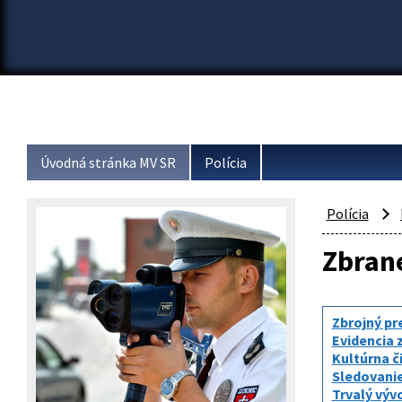
Úvodná stránka MV SR
Polícia
Polícia
Zbrane
Zbrojný pr
Evidencia 
Kultúrna č
Sledovanie
Trvalý vývo