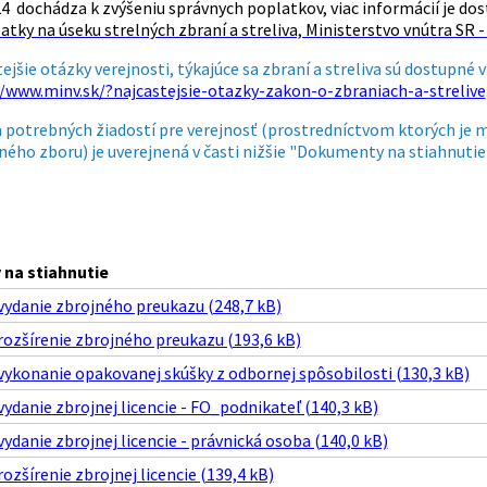
24 dochádza k zvýšeniu správnych poplatkov, viac informácií je dos
tky na úseku strelných zbraní a streliva, Ministerstvo vnútra SR - 
ejšie otázky verejnosti, týkajúce sa zbraní a streliva sú dostupné v 
//www.minv.sk/?najcastejsie-otazky-zakon-o-zbraniach-a-strelive
a potrebných žiadostí pre verejnosť (prostredníctvom ktorých je 
ného zboru) je uverejnená v časti nižšie "Dokumenty na stiahnutie
na stiahnutie
 vydanie zbrojného preukazu (248,7 kB)
 rozšírenie zbrojného preukazu (193,6 kB)
 vykonanie opakovanej skúšky z odbornej spôsobilosti (130,3 kB)
 vydanie zbrojnej licencie - FO_podnikateľ (140,3 kB)
 vydanie zbrojnej licencie - právnická osoba (140,0 kB)
rozšírenie zbrojnej licencie (139,4 kB)