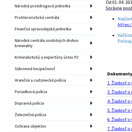
Od 01. 04. 20
Národná protidrogová jednotka
Správne popla
Protiteroristická centrála
Najčast
https:
Finančná spravodajská jednotka
Väčšin
Národná centrála osobitných druhov
Policaj
kriminality
Kriminalistický a expertízny ústav PZ
Súkromná bezpečnosť
Dokumenty 
Hraničná a cudzinecká polícia
1. Žiadosť o
Poriadková polícia
3. Žiadosť o
4. Žiadosť o
Dopravná polícia
5. Žiadosť o
Železničná polícia
6. Žiadosť o
Ochrana objektov
7. Žiadosť o 