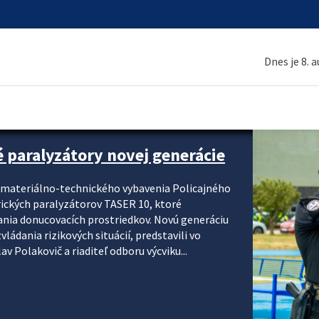
Dnes je 8. 
é paralyzátory novej generácie
i materiálno-technického vybavenia Policajného
rických paralyzátorov TASER 10, ktoré
ania donucovacích prostriedkov. Novú generáciu
ádania rizikových situácií, predstavili vo
v Polakovič a riaditeľ odboru výcviku...