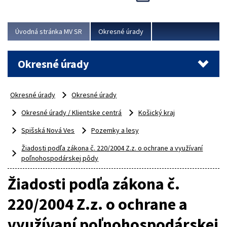
Novinky predstavili na...
Viac
Úvodná stránka MV SR
Okresné úrady
Okresné úrady
Okresné úrady
Okresné úrady
Okresné úrady / Klientske centrá
Košický kraj
Spišská Nová Ves
Pozemky a lesy
Žiadosti podľa zákona č. 220/2004 Z.z. o ochrane a využívaní
poľnohospodárskej pôdy
Žiadosti podľa zákona č.
220/2004 Z.z. o ochrane a
využívaní poľnohospodárskej