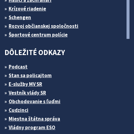
Hasiči a záchranári
Krízové riadenie
Schengen
Rozvoj občianskej spoločnosti
Športové centrum polície
DÔLEŽITÉ ODKAZY
Podcast
Stan sa policajtom
E-služby MV SR
Vestník vlády SR
Obchodovanie s ľuďmi
Cudzinci
Miestna štátna správa
Vládny program ESO