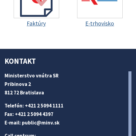
Faktúry
E-trhovisko
KONTAKT
Ministerstvo vnútra SR
Pribinova 2
812 72 Bratislava
Telefón: +421 2 5094 1111
Fax: +421 2 5094 4397
E-mail:
public@minv
.sk
Call centrum: