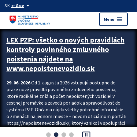
Preskocit na hlavný obsah
arrow_drop_down
SK
e-Gov
menu
Menu
Zastavit automatický posun upútavok
LEX PZP: všetko o nových pravidlách
kontroly povinného zmluvného
poistenia nájdete na
www.nepoistenevozidlo.sk
29. 06. 2026
Od 1. augusta 2026 vstupujú postupne do
praxe nové pravidlá povinného zmluvného poistenia,
ktoré radikálne znížia počet nepoistených vozidiel v
cestnej premávke a zavedú poriadok a spravodlivosť do
systému PZP. Občania nájdu všetky potrebné informácie
o zmenách na jednom mieste – novom oficiálnom portáli
https://nepoistenevozidlo.sk/, ktorý vznikol v spolupráci
Slovenskej kancelárie poisťovateľov (SKP), Slovenskej
pause_presentation
asociácie poisťovní (SLASPO) a Ministerstva vnútra SR.