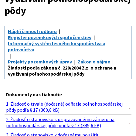
pôdy
Náplň činnosti odboru
Register pozemkových spoločenstiev
Informačný systém lesného hospodárstva a
poľovníctva
Projekty pozemkových úprav
Zákon o nájme
Žiadosti podľa zákona č. 220/2004 Z.z. o ochrane a
využívaní poľnohospodárskej pôdy
Dokumenty na stiahnutie
1. Žiadosť o trvalé (dočasné) odňatie poľnohospodárskej
pôdy podľa § 17 (360,8 kB)
2. Žiadosť o stanovisko k pripravovanému zámeru na
poľnohospodárskej pôde podľa § 17 (345,6 kB)
3. Žiadosť o stanovisko k dočasnému použitiu