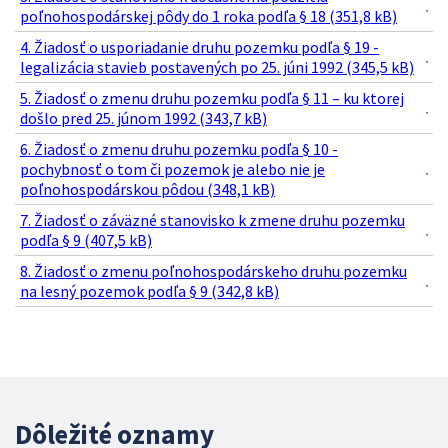
poľnohospodárskej pôdy do 1 roka podľa § 18 (351,8 kB)
4. Žiadosť o usporiadanie druhu pozemku podľa § 19 -
legalizácia stavieb postavených po 25. júni 1992 (345,5 kB)
5. Žiadosť o zmenu druhu pozemku podľa § 11 – ku ktorej
došlo pred 25. júnom 1992 (343,7 kB)
6. Žiadosť o zmenu druhu pozemku podľa § 10 -
pochybnosť o tom či pozemok je alebo nie je
poľnohospodárskou pôdou (348,1 kB)
7. Žiadosť o záväzné stanovisko k zmene druhu pozemku
podľa § 9 (407,5 kB)
8. Žiadosť o zmenu poľnohospodárskeho druhu pozemku
na lesný pozemok podľa § 9 (342,8 kB)
Dôležité oznamy