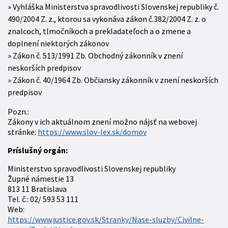
Vyhláška Ministerstva spravodlivosti Slovenskej republiky č.
490/2004 Z. z., ktorou sa vykonáva zákon č.382/2004 Z. z. o
znalcoch, tlmočníkoch a prekladateľoch a o zmene a
doplnení niektorých zákonov
Zákon č. 513/1991 Zb. Obchodný zákonník v znení
neskorších predpisov
Zákon č. 40/1964 Zb. Občiansky zákonník v znení neskorších
predpisov
Pozn.:
Zákony v ich aktuálnom znení možno nájsť na webovej
stránke:
https://www.slov-lex.sk/domov
Príslušný orgán:
Ministerstvo spravodlivosti Slovenskej republiky
Župné námestie 13
813 11 Bratislava
Tel. č.: 02/ 593 53 111
Web:
https://www.justice.gov.sk/Stranky/Nase-sluzby/Civilne-