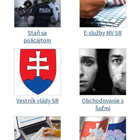
Staň sa
E-služby MV SR
policajtom
Vestník vlády SR
Obchodovanie s
ľuďmi