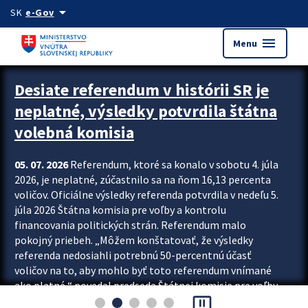
Preskocit na hlavný obsah
arrow_drop_down
SK
e-Gov
menu
Menu
Zastavit automatický posun upútavok
Desiate referendum v histórii SR je
neplatné, výsledky potvrdila štátna
volebná komisia
05. 07. 2026
Referendum, ktoré sa konalo v sobotu 4. júla
2026, je neplatné, zúčastnilo sa na ňom 16,13 percenta
voličov. Oficiálne výsledky referenda potvrdila v nedeľu 5.
júla 2026 Štátna komisia pre voľby a kontrolu
financovania politických strán. Referendum malo
pokojný priebeh. „Môžem konštatovať, že výsledky
referenda nedosiahli potrebnú 50-percentnú účasť
voličov na to, aby mohlo byť toto referendum vnímané
ako platné,“ povedal predseda Štátnej komisie pre voľby
pause_presentation
a kontrolu financovania politických...