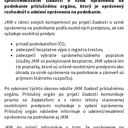
sprostredkovateľ žiadosti o vznik oprávnenia na
podnikanie príslušnému orgánu, ktorý je oprávnený
rozhodnúť o udelení oprávnenia na podnikanie.
JKM v rámci svojich kompetencií po prijatí žiadosti o vznik
oprávnenia na podnikanie podľa osobitných predpisov, ak tak
vyžaduje osobitný predpis:
priradí podnikateľovi IČO,
zabezpečí bezplatne výpis z registra trestov,
zabezpečí vybratie správneho/súdneho poplatok
(služby JKM sú poskytované bezplatne, JKM vyberá len
tie poplatky, ktoré sú určené osobitnými predpismi ako
úhrada za vznik oprávnenia na podnikanie a zároveň sú
príjmom štátneho rozpočtu).
Po vykonaní týchto úkonov odošle JKM žiadosť príslušnému
orgánu. Príslušný orgán po prijatí žiadosti komunikuje
priamo so žiadateľom a v rámci lehoty stanovenej
osobitnými predpismi rozhoduje o vydaní oprávnenia.
Príslušný orgán následne informuje o udelení/neudelení
oprávnenia na podnikanie aj JKM.
JKM po prijatí informácie o tom, že oprávnenie na