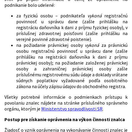
podnikanie bolo udelené:
za fyzickú osobu – podnikateľa
vykoná
registračnú
povinnosť u správcu dane (zašle prihlášku na
registráciu daňovníka k dani z príjmu fyzickej osoby), v
príslušnej zdravotnej poisťovni (zašle prihlášku na
verejné povinné zdravotné poistenie).
na požiadanie právnickej osoby
vykoná
za právnickú
osobu registračnú povinnosť u správcu dane (zašle
prihlášku na registrácii daňovníka k dani z príjmu
právnickej osoby); na požiadanie založenej právnickej
osoby a zahraničnej právnickej osoby zašle
príslušnému registrovému súdu údaje a doklady vrátane
súdnych poplatkov vyžadované podľa osobitného
zákona na účely zápisu údajov do obchodného registra.
Všetky potrebné informácie o podmienkach prístupu k
povolaniu znalec nájdete na stránke príslušného správneho
orgánu, ktorým je
Ministerstvo spravodlivosti SR
.
Postup pre získanie oprávnenia na výkon činnosti znalca
Žiadosť o vznik oprávnenia na vykonávanie činnosti znalec je