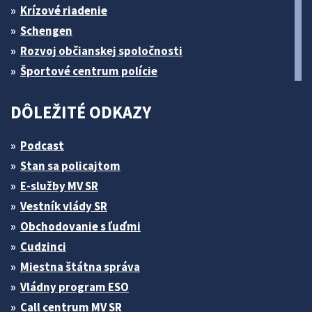
Krízové riadenie
Schengen
Rozvoj občianskej spoločnosti
Športové centrum polície
DÔLEŽITÉ ODKAZY
Podcast
Stan sa policajtom
E-služby MV SR
Vestník vlády SR
Obchodovanie s ľuďmi
Cudzinci
Miestna štátna správa
Vládny program ESO
Call centrum MV SR