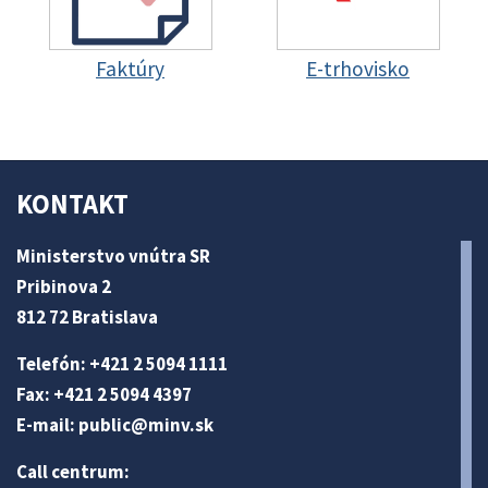
Faktúry
E-trhovisko
KONTAKT
Ministerstvo vnútra SR
Pribinova 2
812 72 Bratislava
Telefón: +421 2 5094 1111
Fax: +421 2 5094 4397
E-mail:
public@minv
.sk
Call centrum: