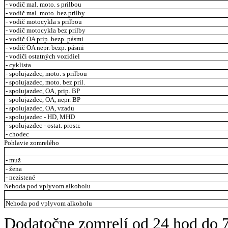
- vodič mal. moto. s prilbou
- vodič mal. moto. bez prilby
- vodič motocykla s prilbou
- vodič motocykla bez prilby
- vodič OA prip. bezp. pásmi
- vodič OA nepr. bezp. pásmi
- vodiči ostatných vozidiel
- cyklista
- spolujazdec, moto. s prilbou
- spolujazdec, moto. bez pril.
- spolujazdec, OA, prip. BP
- spolujazdec, OA, nepr. BP
- spolujazdec, OA, vzadu
- spolujazdec - HD, MHD
- spolujazdec - ostat. prostr.
- chodec
Pohlavie zomrelého
- muž
- žena
- nezistené
Nehoda pod vplyvom alkoholu
Nehoda pod vplyvom alkoholu
Dodatočne zomrelí od 24 hod do 7