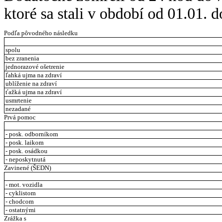
ktoré sa stali v období od 01.01. 
Podľa pôvodného následku
spolu
bez zranenia
jednorazové ošetrenie
ľahká ujma na zdraví
ublíženie na zdraví
ťažká ujma na zdraví
usmrtenie
nezadané
Prvá pomoc
- posk. odborníkom
- posk. laikom
- posk. osádkou
- neposkytnutá
Zavinené (ŠEDN)
- mot. vozidla
- cyklistom
- chodcom
- ostatnými
Zrážka s