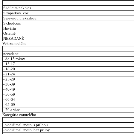
S idúcim nek.voz.
S zaparkov. voz.
S pevnou prekážkou
S chodcom
Havária
Ostatné
NEZADANÉ
Vek zomrelého
nezadané
- do 15 rokov
- 15-17
- 18-20
- 21-24
- 25-29
- 30-39
- 40-49
- 50-59
- 60-64
- 65-69
- 70 a viac
Kategória zomrelého
- vodič mal. moto. s prilbou
- vodič mal. moto. bez prilby