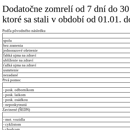
Dodatočne zomrelí od 7 dní do 30
ktoré sa stali v období od 01.01. 
Podľa pôvodného následku
spolu
bez zranenia
jednorazové ošetrenie
ľahká ujma na zdraví
ublíženie na zdraví
ťažká ujma na zdraví
usmrtenie
nezadané
Prvá pomoc
- posk. odborníkom
- posk. laikom
- posk. osádkou
- neposkytnutá
Zavinené (ŠEDN)
- mot. vozidla
- cyklistom
- chodcom