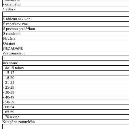
- ostatnými
Zrážka s
S idúcim nek.voz.
S zaparkov. voz.
S pevnou prekážkou
S chodcom
Havária
Ostatné
NEZADANÉ
Vek zomrelého
nezadané
- do 15 rokov
- 15-17
- 18-20
- 21-24
- 25-29
- 30-39
- 40-49
- 50-59
- 60-64
- 65-69
- 70 a viac
Kategória zomrelého