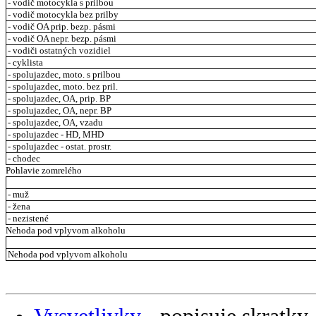
- vodič motocykla s prilbou
- vodič motocykla bez prilby
- vodič OA prip. bezp. pásmi
- vodič OA nepr. bezp. pásmi
- vodiči ostatných vozidiel
- cyklista
- spolujazdec, moto. s prilbou
- spolujazdec, moto. bez pril.
- spolujazdec, OA, prip. BP
- spolujazdec, OA, nepr. BP
- spolujazdec, OA, vzadu
- spolujazdec - HD, MHD
- spolujazdec - ostat. prostr.
- chodec
Pohlavie zomrelého
- muž
- žena
- nezistené
Nehoda pod vplyvom alkoholu
Nehoda pod vplyvom alkoholu