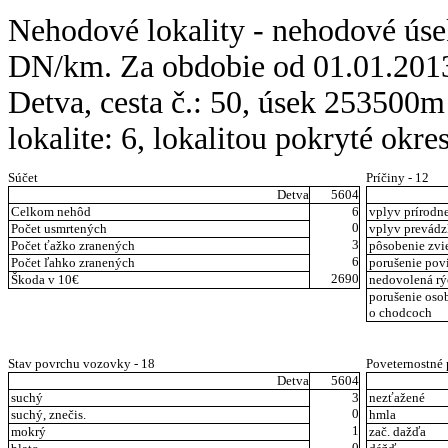
Nehodové lokality - nehodové úse
DN/km. Za obdobie od 01.01.2013
Detva, cesta č.: 50, úsek 25350
lokalite: 6, lokalitou pokryté okre
Súčet
Príčiny - 12
Detva
5604
Celkom nehôd
6
vplyv prírodne
0
Počet usmrtených
vplyv prevád
3
Počet ťažko zranených
pôsobenie zvi
6
Počet ľahko zranených
porušenie pov
2690
Škoda v 10€
nedovolená rý
porušenie oso
o chodcoch
Stav povrchu vozovky - 18
Poveternostné
Detva
5604
suchý
3
nezťažené
0
suchý, znečis.
hmla
1
mokrý
zač. dažďa
0