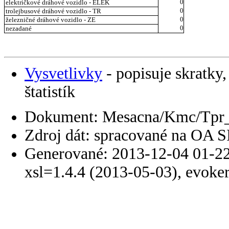
0
električkové dráhové vozidlo - ELEK
0
trolejbusové dráhové vozidlo - TR
0
železničné dráhové vozidlo - ZE
0
nezadané
Vysvetlivky
- popisuje skratky,
štatistík
Dokument: Mesacna/Kmc/Tpr_
Zdroj dát: spracované na OA 
Generované: 2013-12-04 01-22
xsl=1.4.4 (2013-05-03), evoke