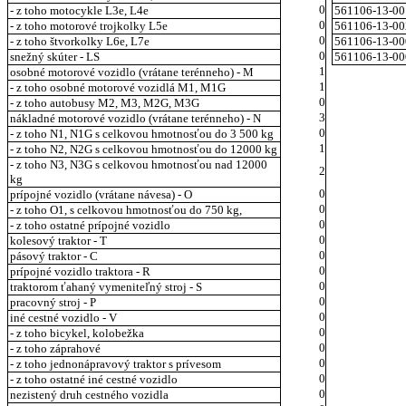
0
- z toho motocykle L3e, L4e
561106-13-00
0
- z toho motorové trojkolky L5e
561106-13-00
0
- z toho štvorkolky L6e, L7e
561106-13-00
0
snežný skúter - LS
561106-13-00
1
osobné motorové vozidlo (vrátane terénneho) - M
1
- z toho osobné motorové vozidlá M1, M1G
0
- z toho autobusy M2, M3, M2G, M3G
3
nákladné motorové vozidlo (vrátane terénneho) - N
0
- z toho N1, N1G s celkovou hmotnosťou do 3 500 kg
1
- z toho N2, N2G s celkovou hmotnosťou do 12000 kg
- z toho N3, N3G s celkovou hmotnosťou nad 12000
2
kg
0
prípojné vozidlo (vrátane návesa) - O
0
- z toho O1, s celkovou hmotnosťou do 750 kg,
0
- z toho ostatné prípojné vozidlo
0
kolesový traktor - T
0
pásový traktor - C
0
prípojné vozidlo traktora - R
0
traktorom ťahaný vymeniteľný stroj - S
0
pracovný stroj - P
0
iné cestné vozidlo - V
0
- z toho bicykel, kolobežka
0
- z toho záprahové
0
- z toho jednonápravový traktor s prívesom
0
- z toho ostatné iné cestné vozidlo
0
nezistený druh cestného vozidla