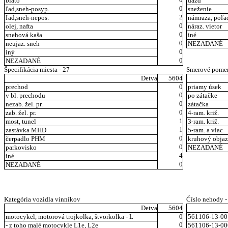
blato
dážď
0
ľad,sneh-posyp.
sneženie
2
ľad,sneh-nepos.
námraza, poľa
0
olej, nafta
náraz. vietor
0
snehová kaša
iné
0
neujaz. sneh
NEZADANÉ
0
iný
0
NEZADANÉ
Špecifikácia miesta - 27
Smerové pomer
Detva
5604
prechod
0
priamy úsek
0
v bl. prechodu
po zátačke
0
nezab. žel. pr.
zátačka
0
zab. žel. pr.
4-ram. križ.
1
most, tunel
3-ram. križ.
1
zastávka MHD
5-ram. a viac
0
čerpadlo PHM
kruhový obja
0
parkovisko
NEZADANÉ
4
iné
0
NEZADANÉ
Kategória vozidla vinníkov
Číslo nehody - 
Detva
5604
motocykel, motorová trojkolka, štvorkolka - L
0
561106-13-00
0
- z toho malé motocykle L1e, L2e
561106-13-00