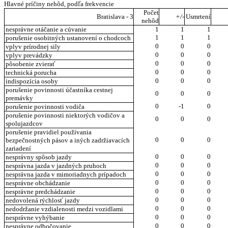
Hlavné príčiny nehôd, podľa frekvencie
Počet
Bratislava - 3
+/-
Usmrtení
nehôd
nesprávne otáčanie a cúvanie
1
1
1
1
1
1
porušenie osobitných ustanovení o chodcoch
0
0
0
vplyv prírodnej sily
0
0
0
vplyv prevádzky
0
0
0
pôsobenie zvierať
0
0
0
technická porucha
0
0
0
indispozícia osoby
porušenie povinnosti účastníka cestnej
0
0
0
premávky
0
-1
0
porušenie povinnosti vodiča
porušenie povinnosti niektorých vodičov a
0
0
0
spolujazdcov
porušenie pravidiel používania
0
0
0
bezpečnostných pásov a iných zadržiavacích
zariadení
0
0
0
nesprávny spôsob jazdy
0
0
0
nesprávna jazda v jazdných pruhoch
0
0
0
nesprávna jazda v mimoriadnych prípadoch
0
0
0
nesprávne obchádzanie
0
0
0
nesprávne predchádzanie
0
0
0
nedovolená rýchlosť jazdy
0
0
0
nedodržanie vzdialenosti medzi vozidlami
0
0
0
nesprávne vyhýbanie
0
0
0
nesprávne odbočovanie