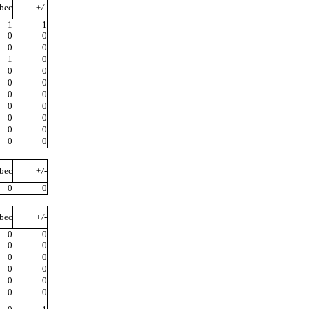
bec
+/-
1
1
0
0
0
0
1
0
0
0
0
0
0
0
0
0
0
0
0
0
0
0
bec
+/-
0
0
bec
+/-
0
0
0
0
0
0
0
0
0
0
0
0