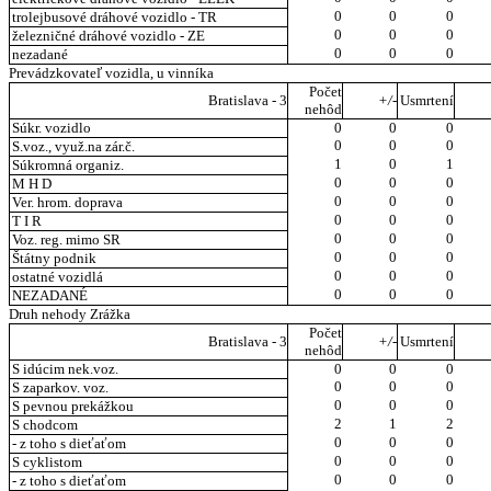
0
0
0
trolejbusové dráhové vozidlo - TR
0
0
0
železničné dráhové vozidlo - ZE
0
0
0
nezadané
Prevádzkovateľ vozidla, u vinníka
Počet
Bratislava - 3
+/-
Usmrtení
nehôd
Súkr. vozidlo
0
0
0
0
0
0
S.voz., využ.na zár.č.
1
0
1
Súkromná organiz.
0
0
0
M H D
0
0
0
Ver. hrom. doprava
0
0
0
T I R
0
0
0
Voz. reg. mimo SR
0
0
0
Štátny podnik
0
0
0
ostatné vozidlá
0
0
0
NEZADANÉ
Druh nehody Zrážka
Počet
Bratislava - 3
+/-
Usmrtení
nehôd
S idúcim nek.voz.
0
0
0
0
0
0
S zaparkov. voz.
0
0
0
S pevnou prekážkou
2
1
2
S chodcom
0
0
0
- z toho s dieťaťom
0
0
0
S cyklistom
0
0
0
- z toho s dieťaťom