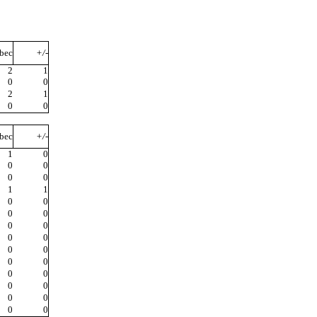
bec
+/-
2
1
0
0
2
1
0
0
bec
+/-
1
0
0
0
0
0
1
1
0
0
0
0
0
0
0
0
0
0
0
0
0
0
0
0
0
0
0
0