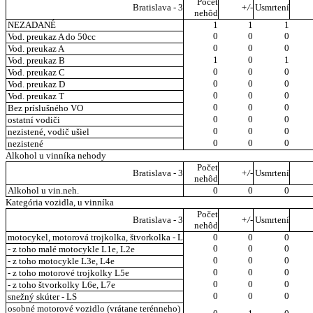
Počet
Bratislava - 3
+/-
Usmrtení
nehôd
NEZADANÉ
1
1
1
0
0
0
Vod. preukaz A do 50cc
0
0
0
Vod. preukaz A
1
0
1
Vod. preukaz B
0
0
0
Vod. preukaz C
0
0
0
Vod. preukaz D
0
0
0
Vod. preukaz T
0
0
0
Bez príslušného VO
0
0
0
ostatní vodiči
0
0
0
nezistené, vodič ušiel
0
0
0
nezistené
Alkohol u vinníka nehody
Počet
Bratislava - 3
+/-
Usmrtení
nehôd
Alkohol u vin.neh.
0
0
0
Kategória vozidla, u vinníka
Počet
Bratislava - 3
+/-
Usmrtení
nehôd
motocykel, motorová trojkolka, štvorkolka - L
0
0
0
0
0
0
- z toho malé motocykle L1e, L2e
0
0
0
- z toho motocykle L3e, L4e
0
0
0
- z toho motorové trojkolky L5e
0
0
0
- z toho štvorkolky L6e, L7e
0
0
0
snežný skúter - LS
osobné motorové vozidlo (vrátane terénneho)