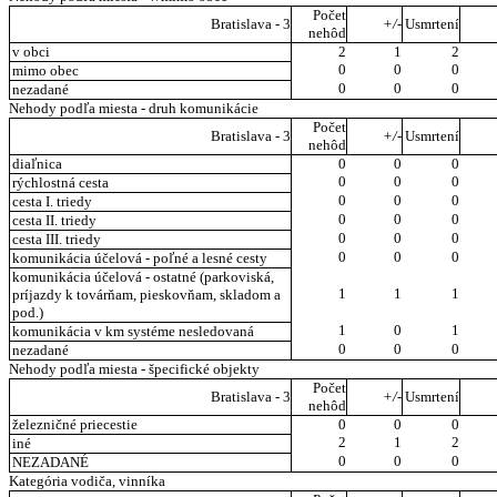
Počet
Bratislava - 3
+/-
Usmrtení
nehôd
v obci
2
1
2
0
0
0
mimo obec
0
0
0
nezadané
Nehody podľa miesta - druh komunikácie
Počet
Bratislava - 3
+/-
Usmrtení
nehôd
diaľnica
0
0
0
0
0
0
rýchlostná cesta
0
0
0
cesta I. triedy
0
0
0
cesta II. triedy
0
0
0
cesta III. triedy
0
0
0
komunikácia účelová - poľné a lesné cesty
komunikácia účelová - ostatné (parkoviská,
1
1
1
príjazdy k továrňam, pieskovňam, skladom a
pod.)
1
0
1
komunikácia v km systéme nesledovaná
0
0
0
nezadané
Nehody podľa miesta - špecifické objekty
Počet
Bratislava - 3
+/-
Usmrtení
nehôd
železničné priecestie
0
0
0
2
1
2
iné
0
0
0
NEZADANÉ
Kategória vodiča, vinníka