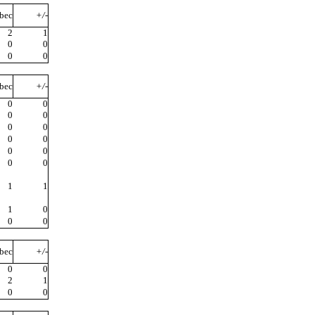
bec
+/-
2
1
0
0
0
0
bec
+/-
0
0
0
0
0
0
0
0
0
0
0
0
1
1
1
0
0
0
bec
+/-
0
0
2
1
0
0