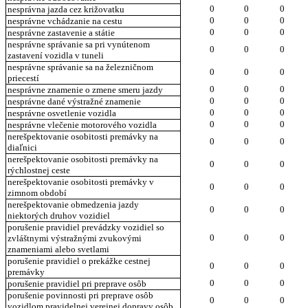
0
0
0
nesprávna jazda cez križovatku
0
0
0
nesprávne vchádzanie na cestu
0
0
0
nesprávne zastavenie a státie
nesprávne správanie sa pri vynútenom
0
0
0
zastavení vozidla v tuneli
nesprávne správanie sa na železničnom
0
0
0
priecestí
0
0
0
nesprávne znamenie o zmene smeru jazdy
0
0
0
nesprávne dané výstražné znamenie
0
0
0
nesprávne osvetlenie vozidla
0
0
0
nesprávne vlečenie motorového vozidla
nerešpektovanie osobitosti premávky na
0
0
0
diaľnici
nerešpektovanie osobitosti premávky na
0
0
0
rýchlostnej ceste
nerešpektovanie osobitosti premávky v
0
0
0
zimnom období
nerešpektovanie obmedzenia jazdy
0
0
0
niektorých druhov vozidiel
porušenie pravidiel prevádzky vozidiel so
0
0
0
zvláštnymi výstražnými zvukovými
znameniami alebo svetlami
porušenie pravidiel o prekážke cestnej
0
0
0
premávky
0
0
0
porušenie pravidiel pri preprave osôb
porušenie povinnosti pri preprave osôb
0
0
0
vozidlom pravidelnej verejnej dopravy osôb