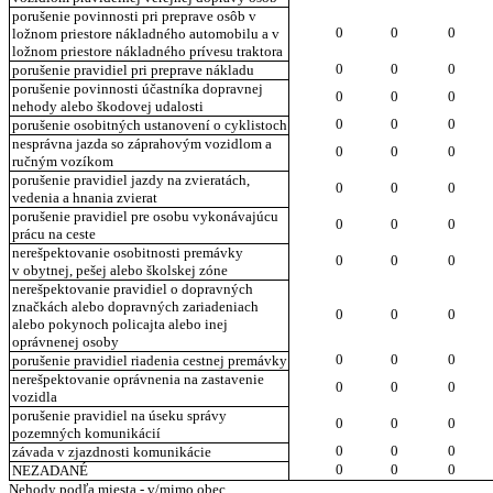
porušenie povinnosti pri preprave osôb v
0
0
0
ložnom priestore nákladného automobilu a v
ložnom priestore nákladného prívesu traktora
0
0
0
porušenie pravidiel pri preprave nákladu
porušenie povinnosti účastníka dopravnej
0
0
0
nehody alebo škodovej udalosti
0
0
0
porušenie osobitných ustanovení o cyklistoch
nesprávna jazda so záprahovým vozidlom a
0
0
0
ručným vozíkom
porušenie pravidiel jazdy na zvieratách,
0
0
0
vedenia a hnania zvierat
porušenie pravidiel pre osobu vykonávajúcu
0
0
0
prácu na ceste
nerešpektovanie osobitnosti premávky
0
0
0
v obytnej, pešej alebo školskej zóne
nerešpektovanie pravidiel o dopravných
značkách alebo dopravných zariadeniach
0
0
0
alebo pokynoch policajta alebo inej
oprávnenej osoby
0
0
0
porušenie pravidiel riadenia cestnej premávky
nerešpektovanie oprávnenia na zastavenie
0
0
0
vozidla
porušenie pravidiel na úseku správy
0
0
0
pozemných komunikácií
0
0
0
závada v zjazdnosti komunikácie
0
0
0
NEZADANÉ
Nehody podľa miesta - v/mimo obec