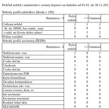
Prehľad nehôd s usmrtením v cestnej doprave za obdobie od 01.01. do 30.11.201
Nehody podľa následkov (škoda v 10€)
Počet
Bratislava - 3
+/-
Usmrtení
nehôd
Celkom nehôd
2
1
2
0
0
0
- šk. do 3990€, bez usmrt., zran.
2
1
2
- s násl. na živote alebo zdraví
0
0
0
Požiar vozidiel
Nehody podľa zavinenia (ŠEDN)
Počet
Bratislava - 3
+/-
Usmrtení
nehôd
Vodičom mot. voz.
1
0
1
0
0
0
Vodičom nemot. voz.
0
0
0
Z toho deťmi
1
1
1
Chodcom
0
0
0
Z toho deťmi
0
0
0
Zamestnancom ZSR
0
0
0
Iným účastníkom
0
0
0
Závadou komunikácie
0
0
0
Technickou záv. voz.
0
0
0
Lesnou zverou, dom. zv
0
0
0
Iné zavinenie
0
0
0
Zavinenie nezistené
0
0
0
Rozbité čelné sklo
0
0
0
NEZADANÉ