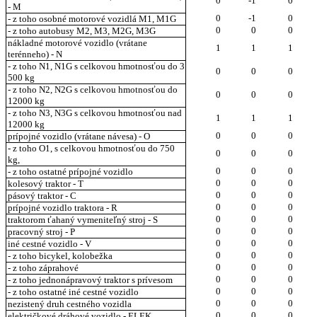
0
-1
0
- M
0
-1
0
- z toho osobné motorové vozidlá M1, M1G
0
0
0
- z toho autobusy M2, M3, M2G, M3G
nákladné motorové vozidlo (vrátane
1
1
1
terénneho) - N
- z toho N1, N1G s celkovou hmotnosťou do 3
0
0
0
500 kg
- z toho N2, N2G s celkovou hmotnosťou do
0
0
0
12000 kg
- z toho N3, N3G s celkovou hmotnosťou nad
1
1
1
12000 kg
0
0
0
prípojné vozidlo (vrátane návesa) - O
- z toho O1, s celkovou hmotnosťou do 750
0
0
0
kg,
0
0
0
- z toho ostatné prípojné vozidlo
0
0
0
kolesový traktor - T
0
0
0
pásový traktor - C
0
0
0
prípojné vozidlo traktora - R
0
0
0
traktorom ťahaný vymeniteľný stroj - S
0
0
0
pracovný stroj - P
0
0
0
iné cestné vozidlo - V
0
0
0
- z toho bicykel, kolobežka
0
0
0
- z toho záprahové
0
0
0
- z toho jednonápravový traktor s prívesom
0
0
0
- z toho ostatné iné cestné vozidlo
0
0
0
nezistený druh cestného vozidla
0
0
0
električkové dráhové vozidlo - ELEK