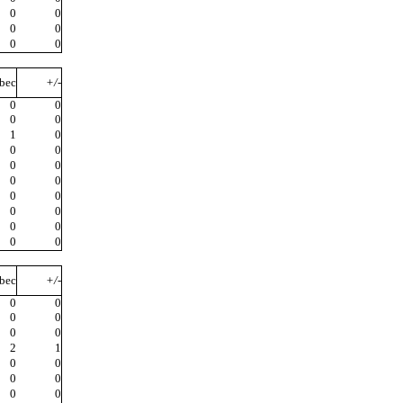
0
0
0
0
0
0
bec
+/-
0
0
0
0
1
0
0
0
0
0
0
0
0
0
0
0
0
0
0
0
bec
+/-
0
0
0
0
0
0
2
1
0
0
0
0
0
0