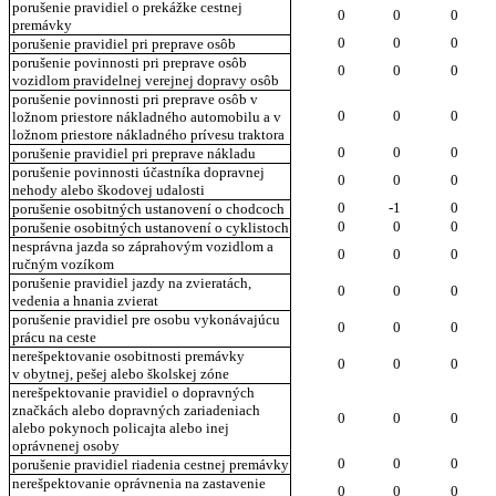
porušenie pravidiel o prekážke cestnej
0
0
0
premávky
0
0
0
porušenie pravidiel pri preprave osôb
porušenie povinnosti pri preprave osôb
0
0
0
vozidlom pravidelnej verejnej dopravy osôb
porušenie povinnosti pri preprave osôb v
0
0
0
ložnom priestore nákladného automobilu a v
ložnom priestore nákladného prívesu traktora
0
0
0
porušenie pravidiel pri preprave nákladu
porušenie povinnosti účastníka dopravnej
0
0
0
nehody alebo škodovej udalosti
0
-1
0
porušenie osobitných ustanovení o chodcoch
0
0
0
porušenie osobitných ustanovení o cyklistoch
nesprávna jazda so záprahovým vozidlom a
0
0
0
ručným vozíkom
porušenie pravidiel jazdy na zvieratách,
0
0
0
vedenia a hnania zvierat
porušenie pravidiel pre osobu vykonávajúcu
0
0
0
prácu na ceste
nerešpektovanie osobitnosti premávky
0
0
0
v obytnej, pešej alebo školskej zóne
nerešpektovanie pravidiel o dopravných
značkách alebo dopravných zariadeniach
0
0
0
alebo pokynoch policajta alebo inej
oprávnenej osoby
0
0
0
porušenie pravidiel riadenia cestnej premávky
nerešpektovanie oprávnenia na zastavenie
0
0
0