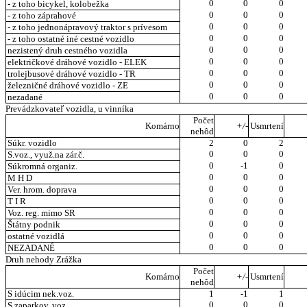
0
0
0
- z toho bicykel, kolobežka
0
0
0
- z toho záprahové
0
0
0
- z toho jednonápravový traktor s prívesom
0
0
0
- z toho ostatné iné cestné vozidlo
0
0
0
nezistený druh cestného vozidla
0
0
0
električkové dráhové vozidlo - ELEK
0
0
0
trolejbusové dráhové vozidlo - TR
0
0
0
železničné dráhové vozidlo - ZE
0
0
0
nezadané
Prevádzkovateľ vozidla, u vinníka
Počet
Komárno
+/-
Usmrtení
nehôd
Súkr. vozidlo
2
0
2
0
0
0
S.voz., využ.na zár.č.
0
-1
0
Súkromná organiz.
0
0
0
M H D
0
0
0
Ver. hrom. doprava
0
0
0
T I R
0
0
0
Voz. reg. mimo SR
0
0
0
Štátny podnik
0
0
0
ostatné vozidlá
0
0
0
NEZADANÉ
Druh nehody Zrážka
Počet
Komárno
+/-
Usmrtení
nehôd
S idúcim nek.voz.
1
-1
1
0
0
0
S zaparkov. voz.