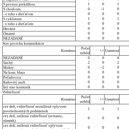
1
0
1
S pevnou prekážkou
0
-1
0
S chodcom
0
0
0
- z toho s dieťaťom
1
0
1
S cyklistom
0
0
0
- z toho s dieťaťom
0
0
0
Havária
0
0
0
Ostatné
0
0
0
NEZADANÉ
Stav povrchu komunikácie
Počet
Komárno
+/-
Usmrtení
nehôd
NEZADANÉ
0
0
0
2
0
2
Suchý
0
-2
0
Mokrý
0
0
0
Na kom. blato
0
0
0
Poľadovica
0
0
0
Kašovitý sneh
0
0
0
Iný stav komunik.
Viditeľnosť
Počet
Komárno
+/-
Usmrtení
nehôd
cez deň, viditeľnosť neznížená vplyvom
1
-1
1
poveternostných podmienok
cez deň, znížená viditeľnosť (svitanie,
0
0
0
súmrak)
cez deň, znížená viditeľnosť vplyvom
0
0
0