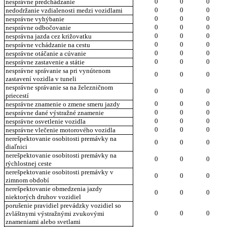
0
0
0
nesprávne predchádzanie
0
0
0
nedodržanie vzdialenosti medzi vozidlami
0
0
0
nesprávne vyhýbanie
0
0
0
nesprávne odbočovanie
0
0
0
nesprávna jazda cez križovatku
0
0
0
nesprávne vchádzanie na cestu
0
0
0
nesprávne otáčanie a cúvanie
0
0
0
nesprávne zastavenie a státie
nesprávne správanie sa pri vynútenom
0
0
0
zastavení vozidla v tuneli
nesprávne správanie sa na železničnom
0
0
0
priecestí
0
0
0
nesprávne znamenie o zmene smeru jazdy
0
0
0
nesprávne dané výstražné znamenie
0
0
0
nesprávne osvetlenie vozidla
0
0
0
nesprávne vlečenie motorového vozidla
nerešpektovanie osobitosti premávky na
0
0
0
diaľnici
nerešpektovanie osobitosti premávky na
0
0
0
rýchlostnej ceste
nerešpektovanie osobitosti premávky v
0
0
0
zimnom období
nerešpektovanie obmedzenia jazdy
0
0
0
niektorých druhov vozidiel
porušenie pravidiel prevádzky vozidiel so
0
0
0
zvláštnymi výstražnými zvukovými
znameniami alebo svetlami