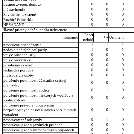
0
0
0
Lesnou zverou, dom. zv
0
0
0
Iné zavinenie
0
0
0
Zavinenie nezistené
0
0
0
Rozbité čelné sklo
0
0
0
NEZADANÉ
Hlavné príčiny nehôd, podľa frekvencie
Počet
Komárno
+/-
Usmrtení
nehôd
nesprávne obchádzanie
1
1
1
1
0
1
nedovolená rýchlosť jazdy
0
0
0
vplyv prírodnej sily
0
0
0
vplyv prevádzky
0
0
0
pôsobenie zvierať
0
0
0
technická porucha
0
0
0
indispozícia osoby
porušenie povinnosti účastníka cestnej
0
0
0
premávky
0
-1
0
porušenie povinnosti vodiča
porušenie povinnosti niektorých vodičov a
0
0
0
spolujazdcov
porušenie pravidiel používania
0
0
0
bezpečnostných pásov a iných zadržiavacích
zariadení
0
-1
0
nesprávny spôsob jazdy
0
0
0
nesprávna jazda v jazdných pruhoch
0
0
0
nesprávna jazda v mimoriadnych prípadoch