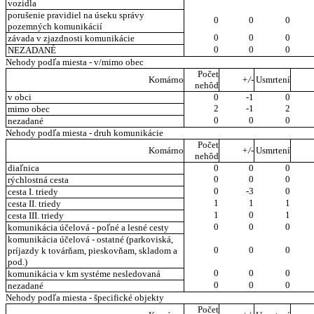
vozidla
porušenie pravidiel na úseku správy
0
0
0
pozemných komunikácií
0
0
0
závada v zjazdnosti komunikácie
0
0
0
NEZADANÉ
Nehody podľa miesta - v/mimo obec
Počet
Komárno
+/-
Usmrtení
nehôd
v obci
0
-1
0
2
-1
2
mimo obec
0
0
0
nezadané
Nehody podľa miesta - druh komunikácie
Počet
Komárno
+/-
Usmrtení
nehôd
diaľnica
0
0
0
0
0
0
rýchlostná cesta
0
-3
0
cesta I. triedy
1
1
1
cesta II. triedy
1
0
1
cesta III. triedy
0
0
0
komunikácia účelová - poľné a lesné cesty
komunikácia účelová - ostatné (parkoviská,
0
0
0
príjazdy k továrňam, pieskovňam, skladom a
pod.)
0
0
0
komunikácia v km systéme nesledovaná
0
0
0
nezadané
Nehody podľa miesta - špecifické objekty
Počet