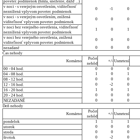
poveter. podmienok (hmla, sneženie, dážď ...)
v noci - s verejným osvetlením, viditeľnosť
0
-1
0
neznížená vplyvom poveter. podmienok
v noci - s verejným osvetlením, znížená
0
0
0
viditeľnosť vplyvom poveter. podmienok
v noci bez verejného osvetlenia, viditeľnosť
1
0
1
neznížená vplyvom poveter. podmienok
v noci bez verejného osvetlenia, znížená
0
0
0
viditeľnosť vplyvom poveter. podmienok
0
0
0
nezadané
Čas nehody
Počet
Komárno
+/-
Usmrtení
nehôd
00 - 04 hod.
0
0
0
1
0
1
04 - 08 hod.
0
0
0
08 - 12 hod.
0
-2
0
12 - 16 hod.
1
0
1
16 - 20 hod.
0
0
0
20 - 24 hod.
0
0
0
NEZADANÉ
Deň nehody
Počet
Komárno
+/-
Usmrtení
nehôd
pondelok
1
1
1
0
0
0
utorok
0
0
0
streda
0
-2
0
štvrtok