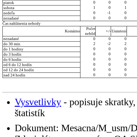
0
0
0
piatok
1
0
1
sobota
0
-1
0
nedeľa
0
0
0
nezadané
Čas nahlásenia nehody
Počet
Komárno
+/-
Usmrtení
nehôd
nezadané
0
0
0
2
-2
2
do 30 min.
0
0
0
do 1 hodiny
0
0
0
do 3 hodín
0
0
0
do 6 hodín
0
0
0
od 6 do 12 hodín
0
0
0
od 12 do 24 hodín
0
0
0
nad 24 hodín
Vysvetlivky
- popisuje skratky,
štatistík
Dokument: Mesacna/M_usm/D