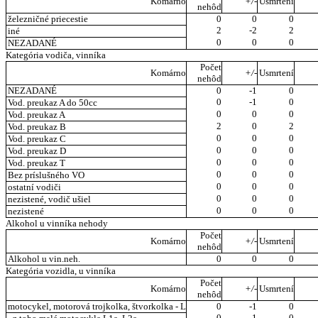
Komárno
+/-
Usmrtení
nehôd
železničné priecestie
0
0
0
2
-2
2
iné
0
0
0
NEZADANÉ
Kategória vodiča, vinníka
Počet
Komárno
+/-
Usmrtení
nehôd
NEZADANÉ
0
-1
0
0
-1
0
Vod. preukaz A do 50cc
0
0
0
Vod. preukaz A
2
0
2
Vod. preukaz B
0
0
0
Vod. preukaz C
0
0
0
Vod. preukaz D
0
0
0
Vod. preukaz T
0
0
0
Bez príslušného VO
0
0
0
ostatní vodiči
0
0
0
nezistené, vodič ušiel
0
0
0
nezistené
Alkohol u vinníka nehody
Počet
Komárno
+/-
Usmrtení
nehôd
Alkohol u vin.neh.
0
0
0
Kategória vozidla, u vinníka
Počet
Komárno
+/-
Usmrtení
nehôd
motocykel, motorová trojkolka, štvorkolka - L
0
-1
0
0
-1
0