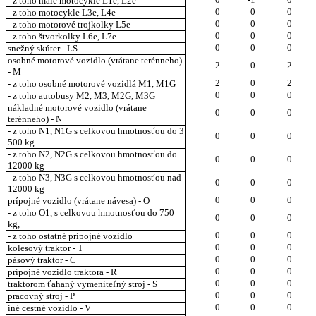
- z toho malé motocykle L1e, L2e
0
0
0
- z toho motocykle L3e, L4e
0
0
0
- z toho motorové trojkolky L5e
0
0
0
- z toho štvorkolky L6e, L7e
0
0
0
snežný skúter - LS
osobné motorové vozidlo (vrátane terénneho)
2
0
2
- M
2
0
2
- z toho osobné motorové vozidlá M1, M1G
0
0
0
- z toho autobusy M2, M3, M2G, M3G
nákladné motorové vozidlo (vrátane
0
0
0
terénneho) - N
- z toho N1, N1G s celkovou hmotnosťou do 3
0
0
0
500 kg
- z toho N2, N2G s celkovou hmotnosťou do
0
0
0
12000 kg
- z toho N3, N3G s celkovou hmotnosťou nad
0
0
0
12000 kg
0
0
0
prípojné vozidlo (vrátane návesa) - O
- z toho O1, s celkovou hmotnosťou do 750
0
0
0
kg,
0
0
0
- z toho ostatné prípojné vozidlo
0
0
0
kolesový traktor - T
0
0
0
pásový traktor - C
0
0
0
prípojné vozidlo traktora - R
0
0
0
traktorom ťahaný vymeniteľný stroj - S
0
0
0
pracovný stroj - P
0
0
0
iné cestné vozidlo - V