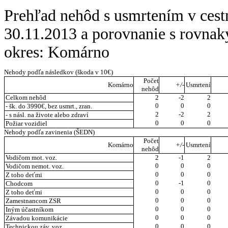
Prehľad nehôd s usmrtením v cest
30.11.2013 a porovnanie s rovna
okres: Komárno
Nehody podľa následkov (škoda v 10€)
Počet
Komárno
+/-
Usmrtení
nehôd
Celkom nehôd
2
-2
2
0
0
0
- šk. do 3990€, bez usmrt., zran.
2
-2
2
- s násl. na živote alebo zdraví
0
0
0
Požiar vozidiel
Nehody podľa zavinenia (ŠEDN)
Počet
Komárno
+/-
Usmrtení
nehôd
Vodičom mot. voz.
2
-1
2
0
0
0
Vodičom nemot. voz.
0
0
0
Z toho deťmi
0
-1
0
Chodcom
0
0
0
Z toho deťmi
0
0
0
Zamestnancom ZSR
0
0
0
Iným účastníkom
0
0
0
Závadou komunikácie
0
0
0
Technickou záv. voz.