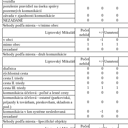
vozidla
porušenie pravidiel na úseku správy
0
0
0
pozemných komunikácií
0
0
0
závada v zjazdnosti komunikácie
0
0
0
NEZADANÉ
Nehody podľa miesta - v/mimo obec
Počet
Liptovský Mikuláš
+/-
Usmrtení
nehôd
v obci
0
-1
0
1
1
1
mimo obec
0
0
0
nezadané
Nehody podľa miesta - druh komunikácie
Počet
Liptovský Mikuláš
+/-
Usmrtení
nehôd
diaľnica
0
0
0
0
0
0
rýchlostná cesta
0
0
0
cesta I. triedy
0
0
0
cesta II. triedy
1
1
1
cesta III. triedy
0
0
0
komunikácia účelová - poľné a lesné cesty
komunikácia účelová - ostatné (parkoviská,
0
0
0
príjazdy k továrňam, pieskovňam, skladom a
pod.)
0
-1
0
komunikácia v km systéme nesledovaná
0
0
0
nezadané
Nehody podľa miesta - špecifické objekty
Počet