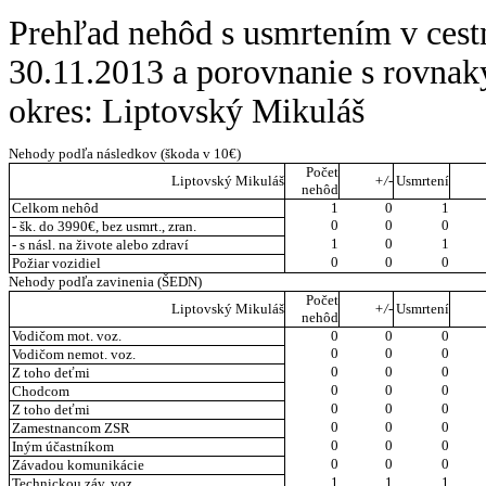
Prehľad nehôd s usmrtením v cest
30.11.2013 a porovnanie s rovna
okres: Liptovský Mikuláš
Nehody podľa následkov (škoda v 10€)
Počet
Liptovský Mikuláš
+/-
Usmrtení
nehôd
Celkom nehôd
1
0
1
0
0
0
- šk. do 3990€, bez usmrt., zran.
1
0
1
- s násl. na živote alebo zdraví
0
0
0
Požiar vozidiel
Nehody podľa zavinenia (ŠEDN)
Počet
Liptovský Mikuláš
+/-
Usmrtení
nehôd
Vodičom mot. voz.
0
0
0
0
0
0
Vodičom nemot. voz.
0
0
0
Z toho deťmi
0
0
0
Chodcom
0
0
0
Z toho deťmi
0
0
0
Zamestnancom ZSR
0
0
0
Iným účastníkom
0
0
0
Závadou komunikácie
1
1
1
Technickou záv. voz.