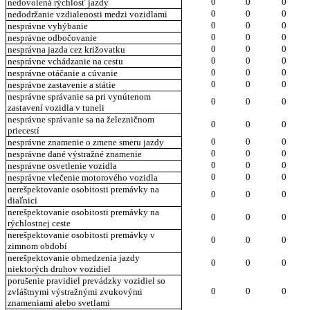
0
0
0
nedovolená rýchlosť jazdy
0
0
0
nedodržanie vzdialenosti medzi vozidlami
0
0
0
nesprávne vyhýbanie
0
0
0
nesprávne odbočovanie
0
0
0
nesprávna jazda cez križovatku
0
0
0
nesprávne vchádzanie na cestu
0
0
0
nesprávne otáčanie a cúvanie
0
0
0
nesprávne zastavenie a státie
nesprávne správanie sa pri vynútenom
0
0
0
zastavení vozidla v tuneli
nesprávne správanie sa na železničnom
0
0
0
priecestí
0
0
0
nesprávne znamenie o zmene smeru jazdy
0
0
0
nesprávne dané výstražné znamenie
0
0
0
nesprávne osvetlenie vozidla
0
0
0
nesprávne vlečenie motorového vozidla
nerešpektovanie osobitosti premávky na
0
0
0
diaľnici
nerešpektovanie osobitosti premávky na
0
0
0
rýchlostnej ceste
nerešpektovanie osobitosti premávky v
0
0
0
zimnom období
nerešpektovanie obmedzenia jazdy
0
0
0
niektorých druhov vozidiel
porušenie pravidiel prevádzky vozidiel so
0
0
0
zvláštnymi výstražnými zvukovými
znameniami alebo svetlami