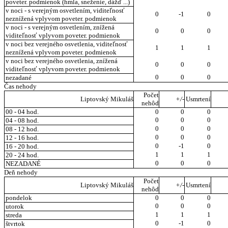
poveter. podmienok (hmla, sneženie, dážď ...)
v noci - s verejným osvetlením, viditeľnosť
0
-1
0
neznížená vplyvom poveter. podmienok
v noci - s verejným osvetlením, znížená
0
0
0
viditeľnosť vplyvom poveter. podmienok
v noci bez verejného osvetlenia, viditeľnosť
1
1
1
neznížená vplyvom poveter. podmienok
v noci bez verejného osvetlenia, znížená
0
0
0
viditeľnosť vplyvom poveter. podmienok
0
0
0
nezadané
Čas nehody
Počet
Liptovský Mikuláš
+/-
Usmrtení
nehôd
00 - 04 hod.
0
0
0
0
0
0
04 - 08 hod.
0
0
0
08 - 12 hod.
0
0
0
12 - 16 hod.
0
-1
0
16 - 20 hod.
1
1
1
20 - 24 hod.
0
0
0
NEZADANÉ
Deň nehody
Počet
Liptovský Mikuláš
+/-
Usmrtení
nehôd
pondelok
0
0
0
0
0
0
utorok
1
1
1
streda
0
-1
0
štvrtok