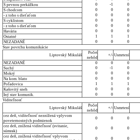
0
-1
0
S pevnou prekážkou
0
0
0
S chodcom
0
0
0
- z toho s dieťaťom
0
0
0
S cyklistom
0
0
0
- z toho s dieťaťom
0
0
0
Havária
1
1
1
Ostatné
0
0
0
NEZADANÉ
Stav povrchu komunikácie
Počet
Liptovský Mikuláš
+/-
Usmrtení
nehôd
NEZADANÉ
0
0
0
0
-1
0
Suchý
0
0
0
Mokrý
0
0
0
Na kom. blato
1
1
1
Poľadovica
0
0
0
Kašovitý sneh
0
0
0
Iný stav komunik.
Viditeľnosť
Počet
Liptovský Mikuláš
+/-
Usmrtení
nehôd
cez deň, viditeľnosť neznížená vplyvom
0
0
0
poveternostných podmienok
cez deň, znížená viditeľnosť (svitanie,
0
0
0
súmrak)
cez deň, znížená viditeľnosť vplyvom
0
0
0