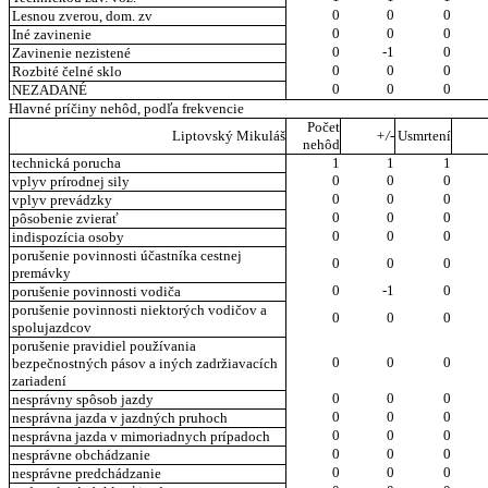
0
0
0
Lesnou zverou, dom. zv
0
0
0
Iné zavinenie
0
-1
0
Zavinenie nezistené
0
0
0
Rozbité čelné sklo
0
0
0
NEZADANÉ
Hlavné príčiny nehôd, podľa frekvencie
Počet
Liptovský Mikuláš
+/-
Usmrtení
nehôd
technická porucha
1
1
1
0
0
0
vplyv prírodnej sily
0
0
0
vplyv prevádzky
0
0
0
pôsobenie zvierať
0
0
0
indispozícia osoby
porušenie povinnosti účastníka cestnej
0
0
0
premávky
0
-1
0
porušenie povinnosti vodiča
porušenie povinnosti niektorých vodičov a
0
0
0
spolujazdcov
porušenie pravidiel používania
0
0
0
bezpečnostných pásov a iných zadržiavacích
zariadení
0
0
0
nesprávny spôsob jazdy
0
0
0
nesprávna jazda v jazdných pruhoch
0
0
0
nesprávna jazda v mimoriadnych prípadoch
0
0
0
nesprávne obchádzanie
0
0
0
nesprávne predchádzanie