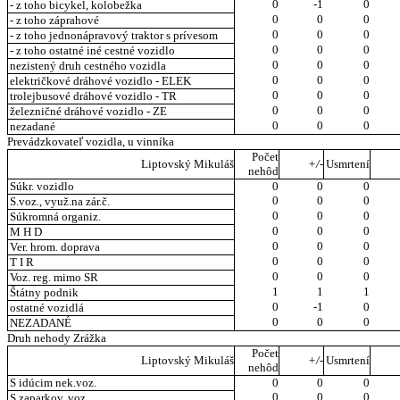
0
-1
0
- z toho bicykel, kolobežka
0
0
0
- z toho záprahové
0
0
0
- z toho jednonápravový traktor s prívesom
0
0
0
- z toho ostatné iné cestné vozidlo
0
0
0
nezistený druh cestného vozidla
0
0
0
električkové dráhové vozidlo - ELEK
0
0
0
trolejbusové dráhové vozidlo - TR
0
0
0
železničné dráhové vozidlo - ZE
0
0
0
nezadané
Prevádzkovateľ vozidla, u vinníka
Počet
Liptovský Mikuláš
+/-
Usmrtení
nehôd
Súkr. vozidlo
0
0
0
0
0
0
S.voz., využ.na zár.č.
0
0
0
Súkromná organiz.
0
0
0
M H D
0
0
0
Ver. hrom. doprava
0
0
0
T I R
0
0
0
Voz. reg. mimo SR
1
1
1
Štátny podnik
0
-1
0
ostatné vozidlá
0
0
0
NEZADANÉ
Druh nehody Zrážka
Počet
Liptovský Mikuláš
+/-
Usmrtení
nehôd
S idúcim nek.voz.
0
0
0
0
0
0
S zaparkov. voz.