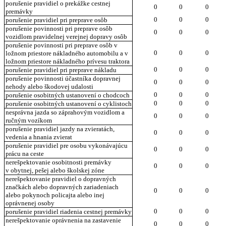
porušenie pravidiel o prekážke cestnej
0
0
0
premávky
0
0
0
porušenie pravidiel pri preprave osôb
porušenie povinnosti pri preprave osôb
0
0
0
vozidlom pravidelnej verejnej dopravy osôb
porušenie povinnosti pri preprave osôb v
0
0
0
ložnom priestore nákladného automobilu a v
ložnom priestore nákladného prívesu traktora
0
0
0
porušenie pravidiel pri preprave nákladu
porušenie povinnosti účastníka dopravnej
0
0
0
nehody alebo škodovej udalosti
0
0
0
porušenie osobitných ustanovení o chodcoch
0
0
0
porušenie osobitných ustanovení o cyklistoch
nesprávna jazda so záprahovým vozidlom a
0
0
0
ručným vozíkom
porušenie pravidiel jazdy na zvieratách,
0
0
0
vedenia a hnania zvierat
porušenie pravidiel pre osobu vykonávajúcu
0
0
0
prácu na ceste
nerešpektovanie osobitnosti premávky
0
0
0
v obytnej, pešej alebo školskej zóne
nerešpektovanie pravidiel o dopravných
značkách alebo dopravných zariadeniach
0
0
0
alebo pokynoch policajta alebo inej
oprávnenej osoby
0
0
0
porušenie pravidiel riadenia cestnej premávky
nerešpektovanie oprávnenia na zastavenie
0
0
0