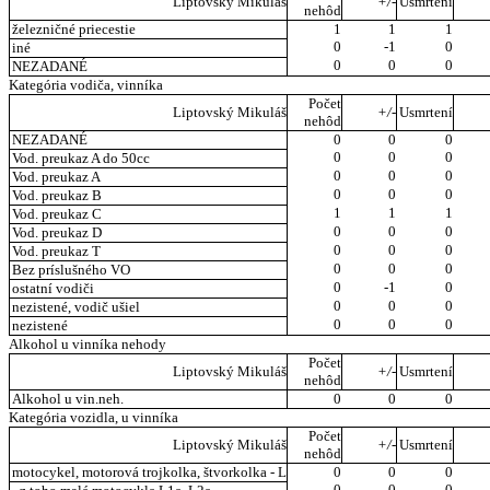
Liptovský Mikuláš
+/-
Usmrtení
nehôd
železničné priecestie
1
1
1
0
-1
0
iné
0
0
0
NEZADANÉ
Kategória vodiča, vinníka
Počet
Liptovský Mikuláš
+/-
Usmrtení
nehôd
NEZADANÉ
0
0
0
0
0
0
Vod. preukaz A do 50cc
0
0
0
Vod. preukaz A
0
0
0
Vod. preukaz B
1
1
1
Vod. preukaz C
0
0
0
Vod. preukaz D
0
0
0
Vod. preukaz T
0
0
0
Bez príslušného VO
0
-1
0
ostatní vodiči
0
0
0
nezistené, vodič ušiel
0
0
0
nezistené
Alkohol u vinníka nehody
Počet
Liptovský Mikuláš
+/-
Usmrtení
nehôd
Alkohol u vin.neh.
0
0
0
Kategória vozidla, u vinníka
Počet
Liptovský Mikuláš
+/-
Usmrtení
nehôd
motocykel, motorová trojkolka, štvorkolka - L
0
0
0
0
0
0