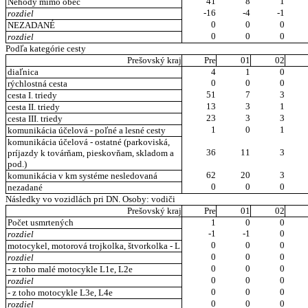
41
8
1
Nehody mimo obec
-16
-4
-1
rozdiel
0
0
0
NEZADANÉ
0
0
0
rozdiel
Podľa kategórie cesty
Prešovský kraj
Pre
01
02
diaľnica
4
1
0
0
0
0
rýchlostná cesta
51
7
3
cesta I. triedy
13
3
1
cesta II. triedy
23
3
3
cesta III. triedy
1
0
1
komunikácia účelová - poľné a lesné cesty
komunikácia účelová - ostatné (parkoviská,
36
11
3
príjazdy k továrňam, pieskovňam, skladom a
pod.)
62
20
3
komunikácia v km systéme nesledovaná
0
0
0
nezadané
Následky vo vozidlách pri DN. Osoby: vodiči
Prešovský kraj
Pre
01
02
Počet usmrtených
1
0
0
-1
-1
0
rozdiel
0
0
0
motocykel, motorová trojkolka, štvorkolka - L
0
0
0
rozdiel
0
0
0
- z toho malé motocykle L1e, L2e
0
0
0
rozdiel
0
0
0
- z toho motocykle L3e, L4e
0
0
0
rozdiel