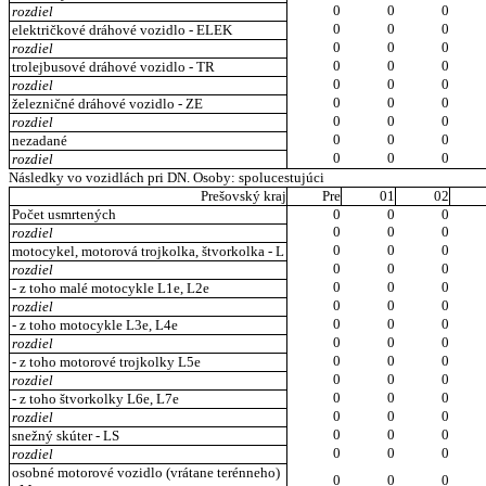
0
0
0
rozdiel
0
0
0
električkové dráhové vozidlo - ELEK
0
0
0
rozdiel
0
0
0
trolejbusové dráhové vozidlo - TR
0
0
0
rozdiel
0
0
0
železničné dráhové vozidlo - ZE
0
0
0
rozdiel
0
0
0
nezadané
0
0
0
rozdiel
Následky vo vozidlách pri DN. Osoby: spolucestujúci
Prešovský kraj
Pre
01
02
Počet usmrtených
0
0
0
0
0
0
rozdiel
0
0
0
motocykel, motorová trojkolka, štvorkolka - L
0
0
0
rozdiel
0
0
0
- z toho malé motocykle L1e, L2e
0
0
0
rozdiel
0
0
0
- z toho motocykle L3e, L4e
0
0
0
rozdiel
0
0
0
- z toho motorové trojkolky L5e
0
0
0
rozdiel
0
0
0
- z toho štvorkolky L6e, L7e
0
0
0
rozdiel
0
0
0
snežný skúter - LS
0
0
0
rozdiel
osobné motorové vozidlo (vrátane terénneho)
0
0
0