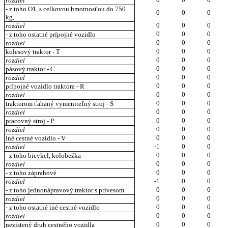
rozdiel
- z toho O1, s celkovou hmotnosťou do 750
0
0
0
kg,
0
0
0
rozdiel
0
0
0
- z toho ostatné prípojné vozidlo
0
0
0
rozdiel
0
0
0
kolesový traktor - T
0
0
0
rozdiel
0
0
0
pásový traktor - C
0
0
0
rozdiel
0
0
0
prípojné vozidlo traktora - R
0
0
0
rozdiel
0
0
0
traktorom ťahaný vymeniteľný stroj - S
0
0
0
rozdiel
0
0
0
pracovný stroj - P
0
0
0
rozdiel
0
0
0
iné cestné vozidlo - V
-1
0
0
rozdiel
0
0
0
- z toho bicykel, kolobežka
0
0
0
rozdiel
0
0
0
- z toho záprahové
-1
0
0
rozdiel
0
0
0
- z toho jednonápravový traktor s prívesom
0
0
0
rozdiel
0
0
0
- z toho ostatné iné cestné vozidlo
0
0
0
rozdiel
0
0
0
nezistený druh cestného vozidla