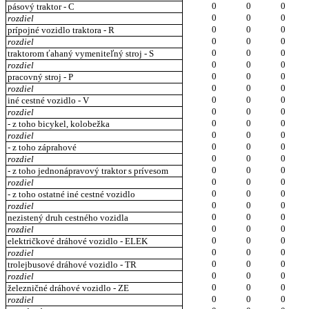
0
0
0
pásový traktor - C
0
0
0
rozdiel
0
0
0
prípojné vozidlo traktora - R
0
0
0
rozdiel
0
0
0
traktorom ťahaný vymeniteľný stroj - S
0
0
0
rozdiel
0
0
0
pracovný stroj - P
0
0
0
rozdiel
0
0
0
iné cestné vozidlo - V
0
0
0
rozdiel
0
0
0
- z toho bicykel, kolobežka
0
0
0
rozdiel
0
0
0
- z toho záprahové
0
0
0
rozdiel
0
0
0
- z toho jednonápravový traktor s prívesom
0
0
0
rozdiel
0
0
0
- z toho ostatné iné cestné vozidlo
0
0
0
rozdiel
0
0
0
nezistený druh cestného vozidla
0
0
0
rozdiel
0
0
0
električkové dráhové vozidlo - ELEK
0
0
0
rozdiel
0
0
0
trolejbusové dráhové vozidlo - TR
0
0
0
rozdiel
0
0
0
železničné dráhové vozidlo - ZE
0
0
0
rozdiel