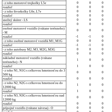
0
0
0
- z toho motorové trojkolky L5e
0
0
0
rozdiel
0
0
0
- z toho štvorkolky L6e, L7e
0
0
0
rozdiel
0
0
0
snežný skúter - LS
0
0
0
rozdiel
osobné motorové vozidlo (vrátane terénneho)
0
0
0
- M
-1
-1
0
rozdiel
0
0
0
- z toho osobné motorové vozidlá M1, M1G
-1
-1
0
rozdiel
0
0
0
- z toho autobusy M2, M3, M2G, M3G
0
0
0
rozdiel
nákladné motorové vozidlo (vrátane
1
0
0
terénneho) - N
1
0
0
rozdiel
- z toho N1, N1G s celkovou hmotnosťou do 3
0
0
0
500 kg
0
0
0
rozdiel
- z toho N2, N2G s celkovou hmotnosťou do
1
0
0
12000 kg
1
0
0
rozdiel
- z toho N3, N3G s celkovou hmotnosťou nad
0
0
0
12000 kg
0
0
0
rozdiel
0
0
0
prípojné vozidlo (vrátane návesa) - O
0
0
0