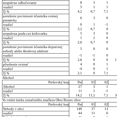
8
3
1
nesprávne odbočovanie
5
1
1
rozdiel
4,2
6,7
7,1
Tj %
porušenie povinnosti účastníka cestnej
6
3
0
premávky
0
1
-1
rozdiel
3,2
6,7
0
Tj %
5
3
0
nesprávna jazda cez križovatku
1
2
0
rozdiel
2,6
6,7
0
Tj %
porušenie povinnosti účastníka dopravnej
5
0
0
nehody alebo škodovej udalosti
-1
-1
0
rozdiel
2,6
0
0
1
Tj %
4
0
1
pôsobenie zvierať
-4
0
1
rozdiel
2,1
0
7,1
Tj %
Alkohol
Prešovský kraj
Pre
01
02
Alkohol
27
5
1
11
1
-1
rozdiel
14,2
11,1
7,1
3
Tj %
Vo vnútri úseku označeného značkou Obec/Konec obce
Prešovský kraj
Pre
01
02
Nehody v obci
149
37
13
44
11
6
rozdiel