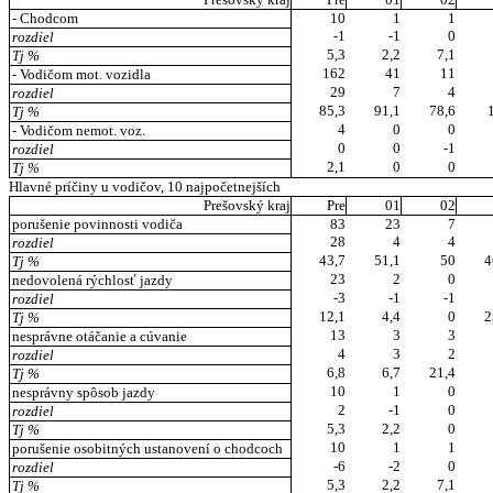
- Chodcom
10
1
1
-1
-1
0
rozdiel
5,3
2,2
7,1
Tj %
162
41
11
- Vodičom mot. vozidla
29
7
4
rozdiel
85,3
91,1
78,6
Tj %
4
0
0
- Vodičom nemot. voz.
0
0
-1
rozdiel
2,1
0
0
Tj %
Hlavné príčiny u vodičov, 10 najpočetnejších
Prešovský kraj
Pre
01
02
porušenie povinnosti vodiča
83
23
7
28
4
4
rozdiel
43,7
51,1
50
4
Tj %
23
2
0
nedovolená rýchlosť jazdy
-3
-1
-1
rozdiel
12,1
4,4
0
2
Tj %
13
3
3
nesprávne otáčanie a cúvanie
4
3
2
rozdiel
6,8
6,7
21,4
Tj %
10
1
0
nesprávny spôsob jazdy
2
-1
0
rozdiel
5,3
2,2
0
Tj %
10
1
1
porušenie osobitných ustanovení o chodcoch
-6
-2
0
rozdiel
5,3
2,2
7,1
Tj %