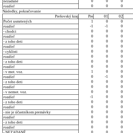
0
0
0
nezadané
0
0
0
rozdiel
Následky, pokračovanie
Prešovský kraj
Pre
01
02
Počet usmrtených
1
0
0
-1
-1
0
rozdiel
0
0
0
- chodci
0
0
0
rozdiel
0
0
0
- z toho deti
0
0
0
rozdiel
0
0
0
- cyklisti
0
0
0
rozdiel
0
0
0
- z toho deti
0
0
0
rozdiel
1
0
0
- v mot. voz.
0
-1
0
rozdiel
0
0
0
- z toho deti
0
0
0
rozdiel
0
0
0
- v nemot. voz.
-1
0
0
rozdiel
0
0
0
- z toho deti
0
0
0
rozdiel
0
0
0
- nie je účastníkom premávky
0
0
0
rozdiel
0
0
0
- z toho deti
0
0
0
rozdiel
0
0
0
- NEZADANÉ