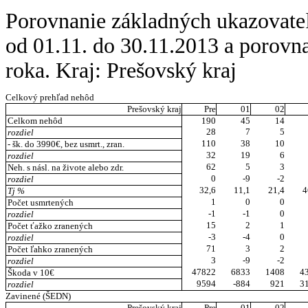
Porovnanie základných ukazovate
od 01.11. do 30.11.2013 a porov
roka. Kraj: Prešovský kraj
Celkový prehľad nehôd
Prešovský kraj
Pre
01
02
Celkom nehôd
190
45
14
28
7
5
rozdiel
110
38
10
- šk. do 3990€, bez usmrt., zran.
32
19
6
rozdiel
62
5
3
Neh. s násl. na živote alebo zdr.
0
-9
-2
rozdiel
32,6
11,1
21,4
4
Tj %
1
0
0
Počet usmrtených
-1
-1
0
rozdiel
15
2
1
Počet ťažko zranených
-3
-4
0
rozdiel
71
3
2
Počet ľahko zranených
3
-9
-2
rozdiel
47822
6833
1408
4
Škoda v 10€
9594
-884
921
3
rozdiel
Zavinené (ŠEDN)
Prešovský kraj
Pre
01
02