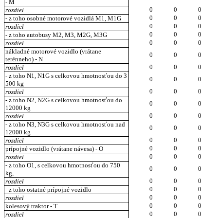
- M
0
0
0
rozdiel
0
0
0
- z toho osobné motorové vozidlá M1, M1G
0
0
0
rozdiel
0
0
0
- z toho autobusy M2, M3, M2G, M3G
0
0
0
rozdiel
nákladné motorové vozidlo (vrátane
0
0
0
terénneho) - N
0
0
0
rozdiel
- z toho N1, N1G s celkovou hmotnosťou do 3
0
0
0
500 kg
0
0
0
rozdiel
- z toho N2, N2G s celkovou hmotnosťou do
0
0
0
12000 kg
0
0
0
rozdiel
- z toho N3, N3G s celkovou hmotnosťou nad
0
0
0
12000 kg
0
0
0
rozdiel
0
0
0
prípojné vozidlo (vrátane návesa) - O
0
0
0
rozdiel
- z toho O1, s celkovou hmotnosťou do 750
0
0
0
kg,
0
0
0
rozdiel
0
0
0
- z toho ostatné prípojné vozidlo
0
0
0
rozdiel
0
0
0
kolesový traktor - T
0
0
0
rozdiel