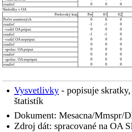
0
0
0
rozdiel
Následky v OA
Prešovský kraj
Pre
01
02
Počet usmrtených
0
0
0
-1
-1
0
rozdiel
0
0
0
- vodič OA priput.
-1
-1
0
rozdiel
0
0
0
- vodič OA nepriput.
0
0
0
rozdiel
0
0
0
- spoluc. OA priput.
0
0
0
rozdiel
0
0
0
- spoluc. OA nepriput.
0
0
0
rozdiel
Vysvetlivky
- popisuje skratky,
štatistík
Dokument: Mesacna/Mmspr/
Zdroj dát: spracované na OA 