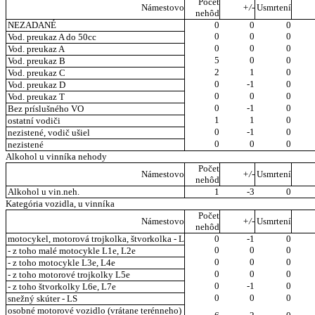
Počet
Námestovo
+/-
Usmrtení
nehôd
NEZADANÉ
0
0
0
0
0
0
Vod. preukaz A do 50cc
0
0
0
Vod. preukaz A
5
0
0
Vod. preukaz B
2
1
0
Vod. preukaz C
0
-1
0
Vod. preukaz D
0
0
0
Vod. preukaz T
0
-1
0
Bez príslušného VO
1
1
0
ostatní vodiči
0
-1
0
nezistené, vodič ušiel
0
0
0
nezistené
Alkohol u vinníka nehody
Počet
Námestovo
+/-
Usmrtení
nehôd
Alkohol u vin.neh.
1
-3
0
Kategória vozidla, u vinníka
Počet
Námestovo
+/-
Usmrtení
nehôd
motocykel, motorová trojkolka, štvorkolka - L
0
-1
0
0
0
0
- z toho malé motocykle L1e, L2e
0
0
0
- z toho motocykle L3e, L4e
0
0
0
- z toho motorové trojkolky L5e
0
-1
0
- z toho štvorkolky L6e, L7e
0
0
0
snežný skúter - LS
osobné motorové vozidlo (vrátane terénneho)