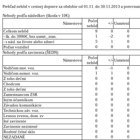
Prehľad nehôd v cestnej doprave za obdobie od 01.11. do 30.11.2013 a porovn
Nehody podľa následkov (škoda v 10€)
Počet
Námestovo
+/-
Usmrtení
nehôd
Celkom nehôd
9
0
0
1
-2
0
- šk. do 3990€, bez usmrt., zran.
5
1
0
- s násl. na živote alebo zdraví
0
0
0
Požiar vozidiel
Nehody podľa zavinenia (ŠEDN)
Počet
Námestovo
+/-
Usmrtení
nehôd
Vodičom mot. voz.
8
-1
0
1
1
0
Vodičom nemot. voz.
0
0
0
Z toho deťmi
0
0
0
Chodcom
0
0
0
Z toho deťmi
0
0
0
Zamestnancom ZSR
0
0
0
Iným účastníkom
0
0
0
Závadou komunikácie
0
0
0
Technickou záv. voz.
0
0
0
Lesnou zverou, dom. zv
0
0
0
Iné zavinenie
0
0
0
Zavinenie nezistené
0
0
0
Rozbité čelné sklo
0
0
0
NEZADANÉ