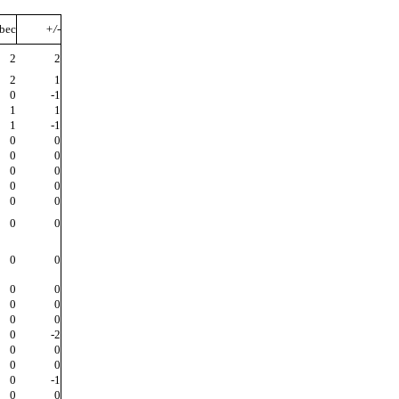
bec
+/-
2
2
2
1
0
-1
1
1
1
-1
0
0
0
0
0
0
0
0
0
0
0
0
0
0
0
0
0
0
0
0
0
-2
0
0
0
0
0
-1
0
0