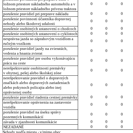
0
0
0
ložnom priestore nákladného automobilu a v
ložnom priestore nákladného prívesu traktora
0
0
0
porušenie pravidiel pri preprave nákladu
porušenie povinnosti účastníka dopravnej
0
0
0
nehody alebo škodovej udalosti
0
0
0
porušenie osobitných ustanovení o chodcoch
0
0
0
porušenie osobitných ustanovení o cyklistoch
nesprávna jazda so záprahovým vozidlom a
0
0
0
ručným vozíkom
porušenie pravidiel jazdy na zvieratách,
0
0
0
vedenia a hnania zvierat
porušenie pravidiel pre osobu vykonávajúcu
0
0
0
prácu na ceste
nerešpektovanie osobitnosti premávky
0
0
0
v obytnej, pešej alebo školskej zóne
nerešpektovanie pravidiel o dopravných
značkách alebo dopravných zariadeniach
0
0
0
alebo pokynoch policajta alebo inej
oprávnenej osoby
0
0
0
porušenie pravidiel riadenia cestnej premávky
nerešpektovanie oprávnenia na zastavenie
0
0
0
vozidla
porušenie pravidiel na úseku správy
0
0
0
pozemných komunikácií
0
0
0
závada v zjazdnosti komunikácie
0
0
0
NEZADANÉ
Nehody podľa miesta - v/mimo obec