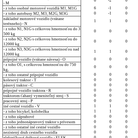
6
-2
0
- M
6
-1
0
- z toho osobné motorové vozidlá M1, M1G
0
-1
0
- z toho autobusy M2, M3, M2G, M3G
nákladné motorové vozidlo (vrátane
1
1
0
terénneho) - N
- z toho N1, N1G s celkovou hmotnosťou do 3
0
0
0
500 kg
- z toho N2, N2G s celkovou hmotnosťou do
0
0
0
12000 kg
- z toho N3, N3G s celkovou hmotnosťou nad
1
1
0
12000 kg
0
0
0
prípojné vozidlo (vrátane návesa) - O
- z toho O1, s celkovou hmotnosťou do 750
0
0
0
kg,
0
0
0
- z toho ostatné prípojné vozidlo
0
0
0
kolesový traktor - T
0
0
0
pásový traktor - C
0
0
0
prípojné vozidlo traktora - R
0
0
0
traktorom ťahaný vymeniteľný stroj - S
0
0
0
pracovný stroj - P
1
1
0
iné cestné vozidlo - V
1
1
0
- z toho bicykel, kolobežka
0
0
0
- z toho záprahové
0
0
0
- z toho jednonápravový traktor s prívesom
0
0
0
- z toho ostatné iné cestné vozidlo
0
0
0
nezistený druh cestného vozidla
0
0
0
električkové dráhové vozidlo - ELEK