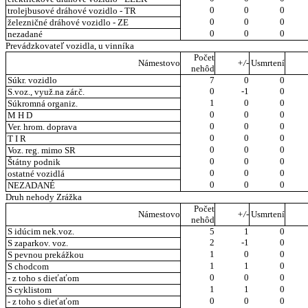
0
0
0
trolejbusové dráhové vozidlo - TR
0
0
0
železničné dráhové vozidlo - ZE
0
0
0
nezadané
Prevádzkovateľ vozidla, u vinníka
Počet
Námestovo
+/-
Usmrtení
nehôd
Súkr. vozidlo
7
0
0
0
-1
0
S.voz., využ.na zár.č.
1
0
0
Súkromná organiz.
0
0
0
M H D
0
0
0
Ver. hrom. doprava
0
0
0
T I R
0
0
0
Voz. reg. mimo SR
0
0
0
Štátny podnik
0
0
0
ostatné vozidlá
0
0
0
NEZADANÉ
Druh nehody Zrážka
Počet
Námestovo
+/-
Usmrtení
nehôd
S idúcim nek.voz.
5
1
0
2
-1
0
S zaparkov. voz.
1
0
0
S pevnou prekážkou
1
1
0
S chodcom
0
0
0
- z toho s dieťaťom
1
1
0
S cyklistom
0
0
0
- z toho s dieťaťom