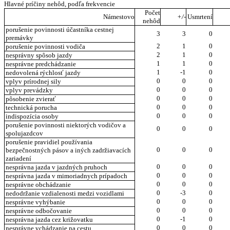
Hlavné príčiny nehôd, podľa frekvencie
Počet
Námestovo
+/-
Usmrtení
nehôd
porušenie povinnosti účastníka cestnej
3
3
0
premávky
2
1
0
porušenie povinnosti vodiča
2
1
0
nesprávny spôsob jazdy
1
1
0
nesprávne predchádzanie
1
-1
0
nedovolená rýchlosť jazdy
0
0
0
vplyv prírodnej sily
0
0
0
vplyv prevádzky
0
0
0
pôsobenie zvierať
0
0
0
technická porucha
0
0
0
indispozícia osoby
porušenie povinnosti niektorých vodičov a
0
0
0
spolujazdcov
porušenie pravidiel používania
0
0
0
bezpečnostných pásov a iných zadržiavacích
zariadení
0
0
0
nesprávna jazda v jazdných pruhoch
0
0
0
nesprávna jazda v mimoriadnych prípadoch
0
0
0
nesprávne obchádzanie
0
-3
0
nedodržanie vzdialenosti medzi vozidlami
0
0
0
nesprávne vyhýbanie
0
0
0
nesprávne odbočovanie
0
-1
0
nesprávna jazda cez križovatku
0
0
0
nesprávne vchádzanie na cestu