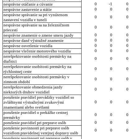
0
-1
0
nesprávne otáčanie a cúvanie
0
0
0
nesprávne zastavenie a státie
nesprávne správanie sa pri vynútenom
0
0
0
zastavení vozidla v tuneli
nesprávne správanie sa na železničnom
0
0
0
priecestí
0
0
0
nesprávne znamenie o zmene smeru jazdy
0
0
0
nesprávne dané výstražné znamenie
0
0
0
nesprávne osvetlenie vozidla
0
0
0
nesprávne vlečenie motorového vozidla
nerešpektovanie osobitosti premávky na
0
0
0
diaľnici
nerešpektovanie osobitosti premávky na
0
0
0
rýchlostnej ceste
nerešpektovanie osobitosti premávky v
0
0
0
zimnom období
nerešpektovanie obmedzenia jazdy
0
0
0
niektorých druhov vozidiel
porušenie pravidiel prevádzky vozidiel so
0
0
0
zvláštnymi výstražnými zvukovými
znameniami alebo svetlami
porušenie pravidiel o prekážke cestnej
0
0
0
premávky
0
0
0
porušenie pravidiel pri preprave osôb
porušenie povinnosti pri preprave osôb
0
0
0
vozidlom pravidelnej verejnej dopravy osôb
porušenie povinnosti pri preprave osôb v