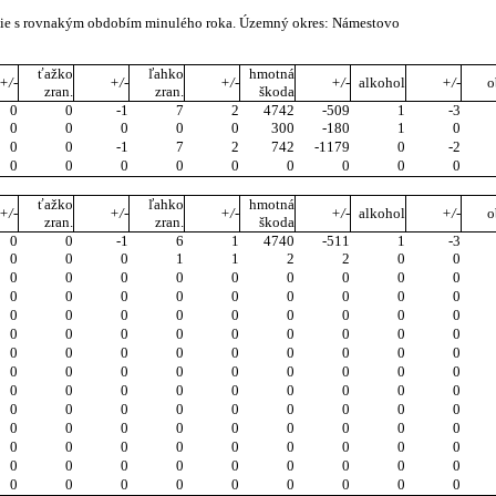
anie s rovnakým obdobím minulého roka. Územný okres: Námestovo
ťažko
ľahko
hmotná
+/-
+/-
+/-
+/-
alkohol
+/-
o
zran.
zran.
škoda
0
0
-1
7
2
4742
-509
1
-3
0
0
0
0
0
300
-180
1
0
0
0
-1
7
2
742
-1179
0
-2
0
0
0
0
0
0
0
0
0
ťažko
ľahko
hmotná
+/-
+/-
+/-
+/-
alkohol
+/-
o
zran.
zran.
škoda
0
0
-1
6
1
4740
-511
1
-3
0
0
0
1
1
2
2
0
0
0
0
0
0
0
0
0
0
0
0
0
0
0
0
0
0
0
0
0
0
0
0
0
0
0
0
0
0
0
0
0
0
0
0
0
0
0
0
0
0
0
0
0
0
0
0
0
0
0
0
0
0
0
0
0
0
0
0
0
0
0
0
0
0
0
0
0
0
0
0
0
0
0
0
0
0
0
0
0
0
0
0
0
0
0
0
0
0
0
0
0
0
0
0
0
0
0
0
0
0
0
0
0
0
0
0
0
0