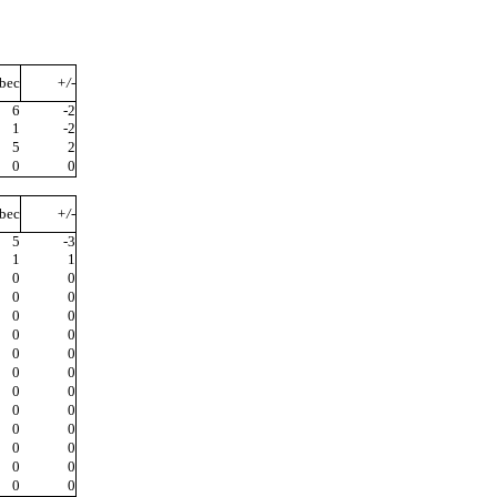
bec
+/-
6
-2
1
-2
5
2
0
0
bec
+/-
5
-3
1
1
0
0
0
0
0
0
0
0
0
0
0
0
0
0
0
0
0
0
0
0
0
0
0
0