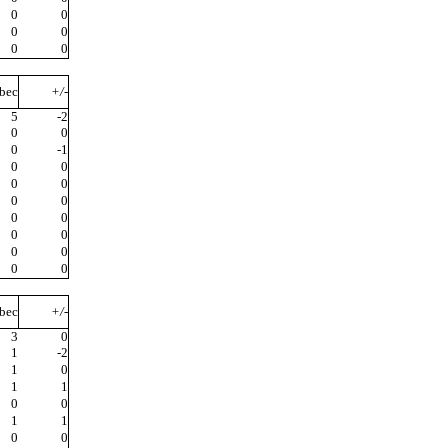
0
0
0
0
0
0
bec
+/-
5
-2
0
0
0
-1
0
0
0
0
0
0
0
0
0
0
0
0
0
0
bec
+/-
3
0
1
-2
1
0
1
1
0
0
1
1
0
0