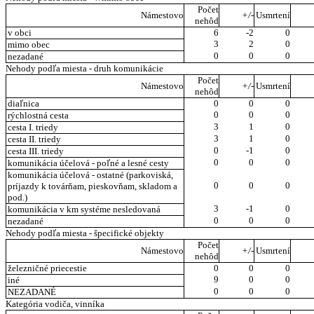
Počet
Námestovo
+/-
Usmrtení
nehôd
v obci
6
-2
0
3
2
0
mimo obec
0
0
0
nezadané
Nehody podľa miesta - druh komunikácie
Počet
Námestovo
+/-
Usmrtení
nehôd
diaľnica
0
0
0
0
0
0
rýchlostná cesta
3
1
0
cesta I. triedy
3
1
0
cesta II. triedy
0
-1
0
cesta III. triedy
0
0
0
komunikácia účelová - poľné a lesné cesty
komunikácia účelová - ostatné (parkoviská,
0
0
0
príjazdy k továrňam, pieskovňam, skladom a
pod.)
3
-1
0
komunikácia v km systéme nesledovaná
0
0
0
nezadané
Nehody podľa miesta - špecifické objekty
Počet
Námestovo
+/-
Usmrtení
nehôd
železničné priecestie
0
0
0
9
0
0
iné
0
0
0
NEZADANÉ
Kategória vodiča, vinníka