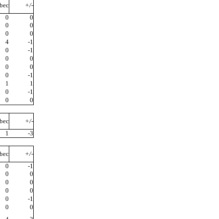
bec
+/-
0
0
0
0
0
0
4
-1
0
-1
0
0
0
0
0
-1
1
1
0
-1
0
0
bec
+/-
1
-3
bec
+/-
0
-1
0
0
0
0
0
0
0
-1
0
0