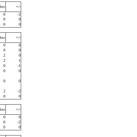
bec
+/-
6
-2
0
0
0
0
bec
+/-
0
0
0
0
2
0
2
1
0
-1
0
0
0
0
2
-2
0
0
bec
+/-
0
0
6
-2
0
0