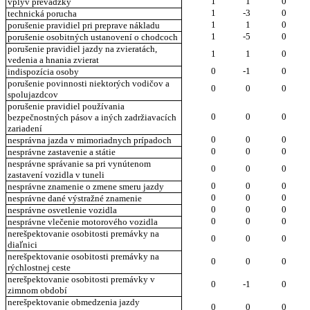
1
1
0
vplyv prevádzky
1
-3
0
technická porucha
1
1
0
porušenie pravidiel pri preprave nákladu
1
-5
0
porušenie osobitných ustanovení o chodcoch
porušenie pravidiel jazdy na zvieratách,
1
1
0
vedenia a hnania zvierat
0
-1
0
indispozícia osoby
porušenie povinnosti niektorých vodičov a
0
0
0
spolujazdcov
porušenie pravidiel používania
0
0
0
bezpečnostných pásov a iných zadržiavacích
zariadení
0
0
0
nesprávna jazda v mimoriadnych prípadoch
0
0
0
nesprávne zastavenie a státie
nesprávne správanie sa pri vynútenom
0
0
0
zastavení vozidla v tuneli
0
0
0
nesprávne znamenie o zmene smeru jazdy
0
0
0
nesprávne dané výstražné znamenie
0
0
0
nesprávne osvetlenie vozidla
0
0
0
nesprávne vlečenie motorového vozidla
nerešpektovanie osobitosti premávky na
0
0
0
diaľnici
nerešpektovanie osobitosti premávky na
0
0
0
rýchlostnej ceste
nerešpektovanie osobitosti premávky v
0
-1
0
zimnom období
nerešpektovanie obmedzenia jazdy
0
0
0