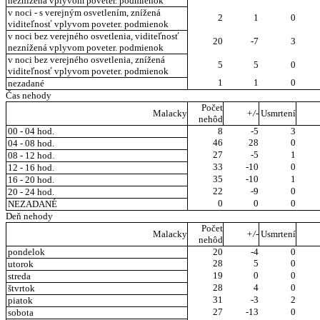
neznížená vplyvom poveter. podmienok
v noci - s verejným osvetlením, znížená
2
1
0
viditeľnosť vplyvom poveter. podmienok
v noci bez verejného osvetlenia, viditeľnosť
20
-7
3
neznížená vplyvom poveter. podmienok
v noci bez verejného osvetlenia, znížená
5
5
0
viditeľnosť vplyvom poveter. podmienok
1
1
0
nezadané
Čas nehody
Počet
Malacky
+/-
Usmrtení
nehôd
00 - 04 hod.
8
-5
3
46
28
0
04 - 08 hod.
27
-5
1
08 - 12 hod.
33
-10
0
12 - 16 hod.
35
-10
1
16 - 20 hod.
22
-9
0
20 - 24 hod.
0
0
0
NEZADANÉ
Deň nehody
Počet
Malacky
+/-
Usmrtení
nehôd
pondelok
20
-4
0
28
5
0
utorok
19
0
0
streda
28
4
0
štvrtok
31
-3
2
piatok
27
-13
0
sobota