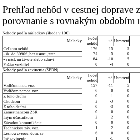
Prehľad nehôd v cestnej doprave 
porovnanie s rovnakým obdobím 
Nehody podľa následkov (škoda v 10€)
Počet
Malacky
+/-
Usmrtení
nehôd
Celkom nehôd
176
-15
5
74
5
0
- šk. do 3990€, bez usmrt., zran.
84
-10
5
- s násl. na živote alebo zdraví
0
-4
0
Požiar vozidiel
Nehody podľa zavinenia (ŠEDN)
Počet
Malacky
+/-
Usmrtení
nehôd
Vodičom mot. voz.
157
-11
5
6
0
0
Vodičom nemot. voz.
0
-1
0
Z toho deťmi
2
-3
0
Chodcom
0
-3
0
Z toho deťmi
0
0
0
Zamestnancom ZSR
2
2
0
Iným účastníkom
0
0
0
Závadou komunikácie
1
-2
0
Technickou záv. voz.
6
0
0
Lesnou zverou, dom. zv
1
-1
0
Iné zavinenie