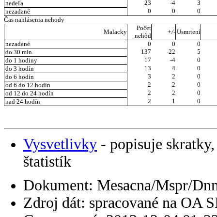
23
-4
3
nedeľa
0
0
0
nezadané
Čas nahlásenia nehody
Počet
Malacky
+/-
Usmrtení
nehôd
nezadané
0
0
0
137
-22
5
do 30 min.
17
-4
0
do 1 hodiny
13
4
0
do 3 hodín
3
2
0
do 6 hodín
2
2
0
od 6 do 12 hodín
2
2
0
od 12 do 24 hodín
2
1
0
nad 24 hodín
Vysvetlivky
- popisuje skratky,
štatistík
Dokument: Mesacna/Mspr/Dn
Zdroj dát: spracované na OA 