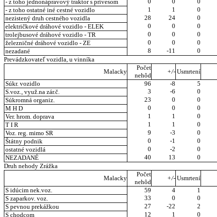
0
0
0
- z toho jednonápravový traktor s prívesom
1
1
0
- z toho ostatné iné cestné vozidlo
28
24
0
nezistený druh cestného vozidla
0
0
0
električkové dráhové vozidlo - ELEK
0
0
0
trolejbusové dráhové vozidlo - TR
0
0
0
železničné dráhové vozidlo - ZE
8
-11
0
nezadané
Prevádzkovateľ vozidla, u vinníka
Počet
Malacky
+/-
Usmrtení
nehôd
Súkr. vozidlo
96
-8
5
3
-6
0
S.voz., využ.na zár.č.
23
0
0
Súkromná organiz.
0
0
0
M H D
1
1
0
Ver. hrom. doprava
1
1
0
T I R
9
-3
0
Voz. reg. mimo SR
0
-1
0
Štátny podnik
0
-2
0
ostatné vozidlá
40
13
0
NEZADANÉ
Druh nehody Zrážka
Počet
Malacky
+/-
Usmrtení
nehôd
S idúcim nek.voz.
59
4
1
33
0
0
S zaparkov. voz.
27
-22
2
S pevnou prekážkou
12
1
0
S chodcom