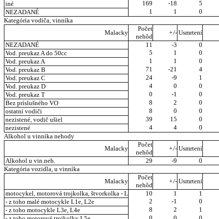
169
-18
5
iné
1
1
0
NEZADANÉ
Kategória vodiča, vinníka
Počet
Malacky
+/-
Usmrtení
nehôd
NEZADANÉ
11
-3
0
5
1
0
Vod. preukaz A do 50cc
1
1
0
Vod. preukaz A
71
-21
4
Vod. preukaz B
24
-9
1
Vod. preukaz C
4
0
0
Vod. preukaz D
0
-1
0
Vod. preukaz T
8
2
0
Bez príslušného VO
8
0
0
ostatní vodiči
39
15
0
nezistené, vodič ušiel
4
4
0
nezistené
Alkohol u vinníka nehody
Počet
Malacky
+/-
Usmrtení
nehôd
Alkohol u vin.neh.
29
-9
0
Kategória vozidla, u vinníka
Počet
Malacky
+/-
Usmrtení
nehôd
motocykel, motorová trojkolka, štvorkolka - L
10
1
1
2
-1
0
- z toho malé motocykle L1e, L2e
8
2
1
- z toho motocykle L3e, L4e
0
0
0
- z toho motorové trojkolky L5e