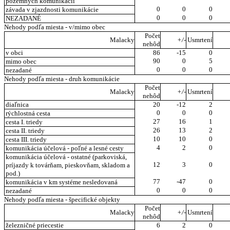
pozemných komunikácií
0
0
0
závada v zjazdnosti komunikácie
0
0
0
NEZADANÉ
Nehody podľa miesta - v/mimo obec
Počet
Malacky
+/-
Usmrtení
nehôd
v obci
86
-15
0
90
0
5
mimo obec
0
0
0
nezadané
Nehody podľa miesta - druh komunikácie
Počet
Malacky
+/-
Usmrtení
nehôd
diaľnica
20
-12
2
0
0
0
rýchlostná cesta
27
16
1
cesta I. triedy
26
13
2
cesta II. triedy
10
10
0
cesta III. triedy
4
2
0
komunikácia účelová - poľné a lesné cesty
komunikácia účelová - ostatné (parkoviská,
12
3
0
príjazdy k továrňam, pieskovňam, skladom a
pod.)
77
-47
0
komunikácia v km systéme nesledovaná
0
0
0
nezadané
Nehody podľa miesta - špecifické objekty
Počet
Malacky
+/-
Usmrtení
nehôd
železničné priecestie
6
2
0