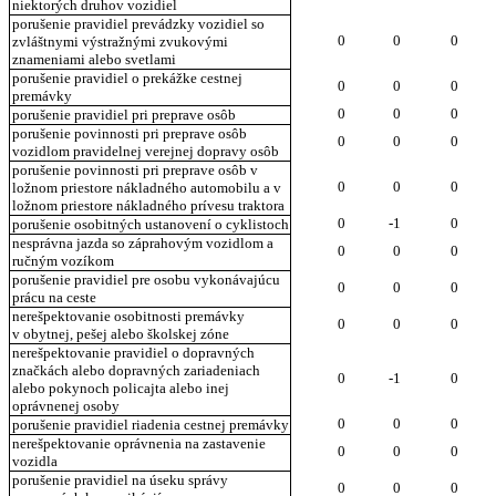
niektorých druhov vozidiel
porušenie pravidiel prevádzky vozidiel so
0
0
0
zvláštnymi výstražnými zvukovými
znameniami alebo svetlami
porušenie pravidiel o prekážke cestnej
0
0
0
premávky
0
0
0
porušenie pravidiel pri preprave osôb
porušenie povinnosti pri preprave osôb
0
0
0
vozidlom pravidelnej verejnej dopravy osôb
porušenie povinnosti pri preprave osôb v
0
0
0
ložnom priestore nákladného automobilu a v
ložnom priestore nákladného prívesu traktora
0
-1
0
porušenie osobitných ustanovení o cyklistoch
nesprávna jazda so záprahovým vozidlom a
0
0
0
ručným vozíkom
porušenie pravidiel pre osobu vykonávajúcu
0
0
0
prácu na ceste
nerešpektovanie osobitnosti premávky
0
0
0
v obytnej, pešej alebo školskej zóne
nerešpektovanie pravidiel o dopravných
značkách alebo dopravných zariadeniach
0
-1
0
alebo pokynoch policajta alebo inej
oprávnenej osoby
0
0
0
porušenie pravidiel riadenia cestnej premávky
nerešpektovanie oprávnenia na zastavenie
0
0
0
vozidla
porušenie pravidiel na úseku správy
0
0
0