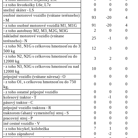
0
0
0
- z toho štvorkolky L6e, L7e
0
0
0
snežný skúter - LS
osobné motorové vozidlo (vrátane terénneho)
93
-20
4
- M
91
-20
4
- z toho osobné motorové vozidlá M1, M1G
2
0
0
- z toho autobusy M2, M3, M2G, M3G
nákladné motorové vozidlo (vrátane
25
-1
0
terénneho) - N
- z toho N1, N1G s celkovou hmotnosťou do 3
12
-3
0
500 kg
- z toho N2, N2G s celkovou hmotnosťou do
3
2
0
12000 kg
- z toho N3, N3G s celkovou hmotnosťou nad
10
0
0
12000 kg
0
0
0
prípojné vozidlo (vrátane návesa) - O
- z toho O1, s celkovou hmotnosťou do 750
0
0
0
kg,
0
0
0
- z toho ostatné prípojné vozidlo
0
-1
0
kolesový traktor - T
0
0
0
pásový traktor - C
0
0
0
prípojné vozidlo traktora - R
0
0
0
traktorom ťahaný vymeniteľný stroj - S
0
0
0
pracovný stroj - P
8
0
0
iné cestné vozidlo - V
7
1
0
- z toho bicykel, kolobežka
0
-2
0
- z toho záprahové