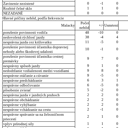
0
-1
0
Zavinenie nezistené
1
1
0
Rozbité čelné sklo
0
0
0
NEZADANÉ
Hlavné príčiny nehôd, podľa frekvencie
Počet
Malacky
+/-
Usmrtení
nehôd
porušenie povinnosti vodiča
48
-10
0
38
-4
4
nedovolená rýchlosť jazdy
11
-5
0
nesprávna jazda cez križovatku
porušenie povinnosti účastníka dopravnej
10
-1
0
nehody alebo škodovej udalosti
porušenie povinnosti účastníka cestnej
9
7
0
premávky
9
1
0
nesprávny spôsob jazdy
9
8
0
nedodržanie vzdialenosti medzi vozidlami
9
-5
0
nesprávne otáčanie a cúvanie
6
3
1
nesprávne predchádzanie
6
-5
0
nesprávne odbočovanie
5
-2
0
pôsobenie zvierať
2
2
0
nesprávna jazda v jazdných pruhoch
2
2
0
nesprávne obchádzanie
2
2
0
nesprávne vyhýbanie
2
-1
0
nesprávne vchádzanie na cestu
nesprávne správanie sa na železničnom
2
1
0
priecestí
1
1
0
vplyv prírodnej sily