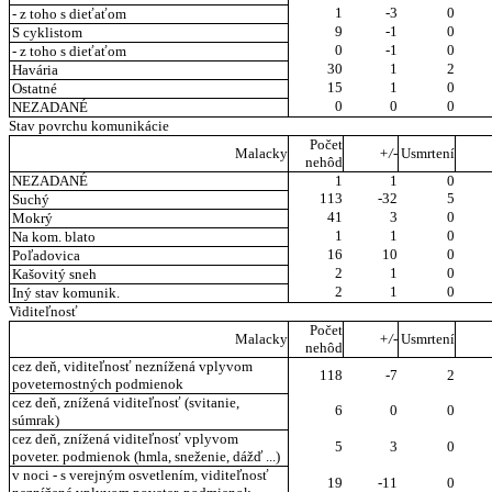
1
-3
0
- z toho s dieťaťom
9
-1
0
S cyklistom
0
-1
0
- z toho s dieťaťom
30
1
2
Havária
15
1
0
Ostatné
0
0
0
NEZADANÉ
Stav povrchu komunikácie
Počet
Malacky
+/-
Usmrtení
nehôd
NEZADANÉ
1
1
0
113
-32
5
Suchý
41
3
0
Mokrý
1
1
0
Na kom. blato
16
10
0
Poľadovica
2
1
0
Kašovitý sneh
2
1
0
Iný stav komunik.
Viditeľnosť
Počet
Malacky
+/-
Usmrtení
nehôd
cez deň, viditeľnosť neznížená vplyvom
118
-7
2
poveternostných podmienok
cez deň, znížená viditeľnosť (svitanie,
6
0
0
súmrak)
cez deň, znížená viditeľnosť vplyvom
5
3
0
poveter. podmienok (hmla, sneženie, dážď ...)
v noci - s verejným osvetlením, viditeľnosť
19
-11
0