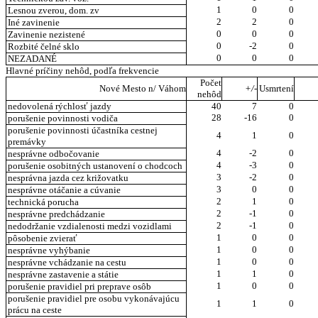
1
0
0
Lesnou zverou, dom. zv
2
2
0
Iné zavinenie
0
0
0
Zavinenie nezistené
0
-2
0
Rozbité čelné sklo
0
0
0
NEZADANÉ
Hlavné príčiny nehôd, podľa frekvencie
Počet
Nové Mesto n/ Váhom
+/-
Usmrtení
nehôd
nedovolená rýchlosť jazdy
40
7
0
28
-16
0
porušenie povinnosti vodiča
porušenie povinnosti účastníka cestnej
4
1
0
premávky
4
-2
0
nesprávne odbočovanie
4
-3
0
porušenie osobitných ustanovení o chodcoch
3
-2
0
nesprávna jazda cez križovatku
3
0
0
nesprávne otáčanie a cúvanie
2
1
0
technická porucha
2
-1
0
nesprávne predchádzanie
2
-1
0
nedodržanie vzdialenosti medzi vozidlami
1
0
0
pôsobenie zvierať
1
0
0
nesprávne vyhýbanie
1
0
0
nesprávne vchádzanie na cestu
1
1
0
nesprávne zastavenie a státie
1
0
0
porušenie pravidiel pri preprave osôb
porušenie pravidiel pre osobu vykonávajúcu
1
1
0
prácu na ceste