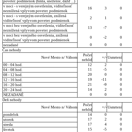
poveter. podmienok (hmla, sneženie, dážď ...)
v noci - s verejným osvetlením, viditeľnosť
16
3
0
neznížená vplyvom poveter. podmienok
v noci - s verejným osvetlením, znížená
2
1
0
viditeľnosť vplyvom poveter. podmienok
v noci bez verejného osvetlenia, viditeľnosť
13
-7
0
neznížená vplyvom poveter. podmienok
v noci bez verejného osvetlenia, znížená
0
-2
0
viditeľnosť vplyvom poveter. podmienok
0
0
0
nezadané
Čas nehody
Počet
Nové Mesto n/ Váhom
+/-
Usmrtení
nehôd
00 - 04 hod.
12
2
0
11
-5
0
04 - 08 hod.
20
0
0
08 - 12 hod.
19
-11
0
12 - 16 hod.
21
-9
0
16 - 20 hod.
14
2
0
20 - 24 hod.
0
0
0
NEZADANÉ
Deň nehody
Počet
Nové Mesto n/ Váhom
+/-
Usmrtení
nehôd
pondelok
14
0
0
17
2
0
utorok
17
4
0
streda
15
-5
0
štvrtok