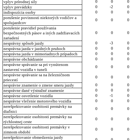
0
0
0
vplyv prírodnej sily
0
-2
0
vplyv prevádzky
0
0
0
indispozícia osoby
porušenie povinnosti niektorých vodičov a
0
0
0
spolujazdcov
porušenie pravidiel používania
0
0
0
bezpečnostných pásov a iných zadržiavacích
zariadení
0
-3
0
nesprávny spôsob jazdy
0
0
0
nesprávna jazda v jazdných pruhoch
0
0
0
nesprávna jazda v mimoriadnych prípadoch
0
0
0
nesprávne obchádzanie
nesprávne správanie sa pri vynútenom
0
0
0
zastavení vozidla v tuneli
nesprávne správanie sa na železničnom
0
0
0
priecestí
0
0
0
nesprávne znamenie o zmene smeru jazdy
0
0
0
nesprávne dané výstražné znamenie
0
-1
0
nesprávne osvetlenie vozidla
0
0
0
nesprávne vlečenie motorového vozidla
nerešpektovanie osobitosti premávky na
0
0
0
diaľnici
nerešpektovanie osobitosti premávky na
0
0
0
rýchlostnej ceste
nerešpektovanie osobitosti premávky v
0
0
0
zimnom období
nerešpektovanie obmedzenia jazdy
0
0
0