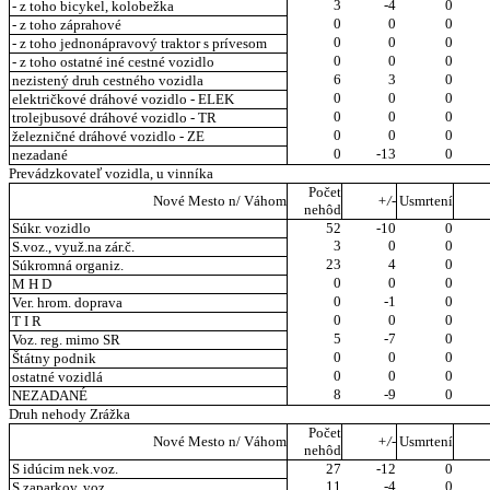
3
-4
0
- z toho bicykel, kolobežka
0
0
0
- z toho záprahové
0
0
0
- z toho jednonápravový traktor s prívesom
0
0
0
- z toho ostatné iné cestné vozidlo
6
3
0
nezistený druh cestného vozidla
0
0
0
električkové dráhové vozidlo - ELEK
0
0
0
trolejbusové dráhové vozidlo - TR
0
0
0
železničné dráhové vozidlo - ZE
0
-13
0
nezadané
Prevádzkovateľ vozidla, u vinníka
Počet
Nové Mesto n/ Váhom
+/-
Usmrtení
nehôd
Súkr. vozidlo
52
-10
0
3
0
0
S.voz., využ.na zár.č.
23
4
0
Súkromná organiz.
0
0
0
M H D
0
-1
0
Ver. hrom. doprava
0
0
0
T I R
5
-7
0
Voz. reg. mimo SR
0
0
0
Štátny podnik
0
0
0
ostatné vozidlá
8
-9
0
NEZADANÉ
Druh nehody Zrážka
Počet
Nové Mesto n/ Váhom
+/-
Usmrtení
nehôd
S idúcim nek.voz.
27
-12
0
11
-4
0
S zaparkov. voz.