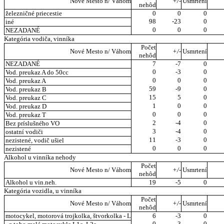
Nové Mesto n/ Váhom
+/-
Usmrtení
nehôd
železničné priecestie
0
0
0
98
-23
0
iné
0
0
0
NEZADANÉ
Kategória vodiča, vinníka
Počet
Nové Mesto n/ Váhom
+/-
Usmrtení
nehôd
NEZADANÉ
7
-7
0
0
-3
0
Vod. preukaz A do 50cc
0
0
0
Vod. preukaz A
59
-9
0
Vod. preukaz B
15
5
0
Vod. preukaz C
1
0
0
Vod. preukaz D
0
0
0
Vod. preukaz T
2
-4
0
Bez príslušného VO
3
-4
0
ostatní vodiči
11
-3
0
nezistené, vodič ušiel
0
0
0
nezistené
Alkohol u vinníka nehody
Počet
Nové Mesto n/ Váhom
+/-
Usmrtení
nehôd
Alkohol u vin.neh.
19
-5
0
Kategória vozidla, u vinníka
Počet
Nové Mesto n/ Váhom
+/-
Usmrtení
nehôd
motocykel, motorová trojkolka, štvorkolka - L
6
-3
0
0
-3
0