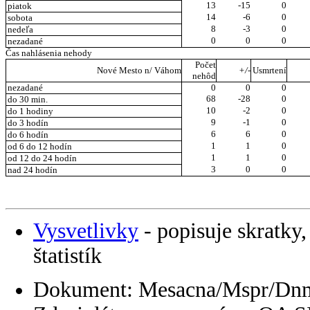
13
-15
0
piatok
14
-6
0
sobota
8
-3
0
nedeľa
0
0
0
nezadané
Čas nahlásenia nehody
Počet
Nové Mesto n/ Váhom
+/-
Usmrtení
nehôd
nezadané
0
0
0
68
-28
0
do 30 min.
10
-2
0
do 1 hodiny
9
-1
0
do 3 hodín
6
6
0
do 6 hodín
1
1
0
od 6 do 12 hodín
1
1
0
od 12 do 24 hodín
3
0
0
nad 24 hodín
Vysvetlivky
- popisuje skratky,
štatistík
Dokument: Mesacna/Mspr/Dn