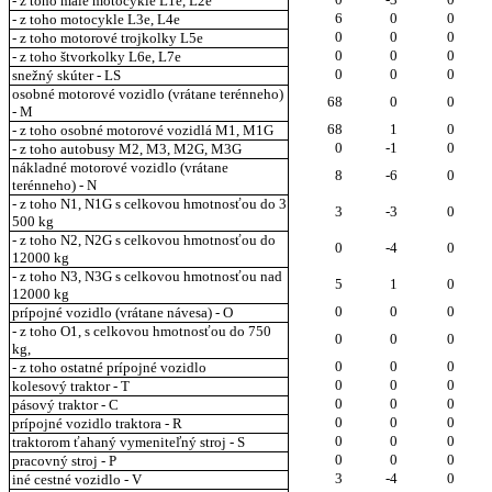
- z toho malé motocykle L1e, L2e
6
0
0
- z toho motocykle L3e, L4e
0
0
0
- z toho motorové trojkolky L5e
0
0
0
- z toho štvorkolky L6e, L7e
0
0
0
snežný skúter - LS
osobné motorové vozidlo (vrátane terénneho)
68
0
0
- M
68
1
0
- z toho osobné motorové vozidlá M1, M1G
0
-1
0
- z toho autobusy M2, M3, M2G, M3G
nákladné motorové vozidlo (vrátane
8
-6
0
terénneho) - N
- z toho N1, N1G s celkovou hmotnosťou do 3
3
-3
0
500 kg
- z toho N2, N2G s celkovou hmotnosťou do
0
-4
0
12000 kg
- z toho N3, N3G s celkovou hmotnosťou nad
5
1
0
12000 kg
0
0
0
prípojné vozidlo (vrátane návesa) - O
- z toho O1, s celkovou hmotnosťou do 750
0
0
0
kg,
0
0
0
- z toho ostatné prípojné vozidlo
0
0
0
kolesový traktor - T
0
0
0
pásový traktor - C
0
0
0
prípojné vozidlo traktora - R
0
0
0
traktorom ťahaný vymeniteľný stroj - S
0
0
0
pracovný stroj - P
3
-4
0
iné cestné vozidlo - V