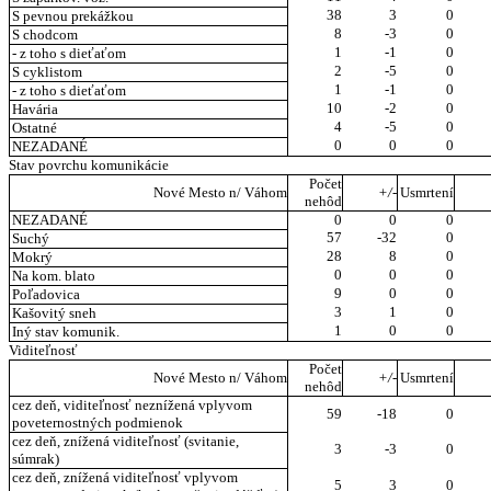
38
3
0
S pevnou prekážkou
8
-3
0
S chodcom
1
-1
0
- z toho s dieťaťom
2
-5
0
S cyklistom
1
-1
0
- z toho s dieťaťom
10
-2
0
Havária
4
-5
0
Ostatné
0
0
0
NEZADANÉ
Stav povrchu komunikácie
Počet
Nové Mesto n/ Váhom
+/-
Usmrtení
nehôd
NEZADANÉ
0
0
0
57
-32
0
Suchý
28
8
0
Mokrý
0
0
0
Na kom. blato
9
0
0
Poľadovica
3
1
0
Kašovitý sneh
1
0
0
Iný stav komunik.
Viditeľnosť
Počet
Nové Mesto n/ Váhom
+/-
Usmrtení
nehôd
cez deň, viditeľnosť neznížená vplyvom
59
-18
0
poveternostných podmienok
cez deň, znížená viditeľnosť (svitanie,
3
-3
0
súmrak)
cez deň, znížená viditeľnosť vplyvom
5
3
0