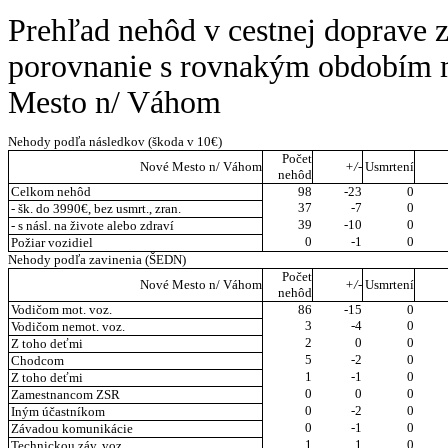
Prehľad nehôd v cestnej doprave 
porovnanie s rovnakým obdobím 
Mesto n/ Váhom
Nehody podľa následkov (škoda v 10€)
Počet
Nové Mesto n/ Váhom
+/-
Usmrtení
nehôd
Celkom nehôd
98
-23
0
37
-7
0
- šk. do 3990€, bez usmrt., zran.
39
-10
0
- s násl. na živote alebo zdraví
0
-1
0
Požiar vozidiel
Nehody podľa zavinenia (ŠEDN)
Počet
Nové Mesto n/ Váhom
+/-
Usmrtení
nehôd
Vodičom mot. voz.
86
-15
0
3
-4
0
Vodičom nemot. voz.
2
0
0
Z toho deťmi
5
-2
0
Chodcom
1
-1
0
Z toho deťmi
0
0
0
Zamestnancom ZSR
0
-2
0
Iným účastníkom
0
-1
0
Závadou komunikácie
1
1
0
Technickou záv. voz.