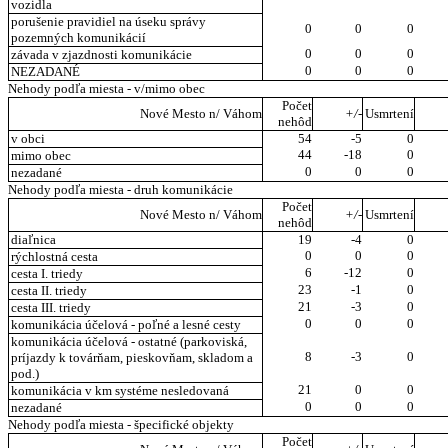
vozidla
porušenie pravidiel na úseku správy
0
0
0
pozemných komunikácií
0
0
0
závada v zjazdnosti komunikácie
0
0
0
NEZADANÉ
Nehody podľa miesta - v/mimo obec
Počet
Nové Mesto n/ Váhom
+/-
Usmrtení
nehôd
v obci
54
-5
0
44
-18
0
mimo obec
0
0
0
nezadané
Nehody podľa miesta - druh komunikácie
Počet
Nové Mesto n/ Váhom
+/-
Usmrtení
nehôd
diaľnica
19
-4
0
0
0
0
rýchlostná cesta
6
-12
0
cesta I. triedy
23
-1
0
cesta II. triedy
21
-3
0
cesta III. triedy
0
0
0
komunikácia účelová - poľné a lesné cesty
komunikácia účelová - ostatné (parkoviská,
8
-3
0
príjazdy k továrňam, pieskovňam, skladom a
pod.)
21
0
0
komunikácia v km systéme nesledovaná
0
0
0
nezadané
Nehody podľa miesta - špecifické objekty
Počet