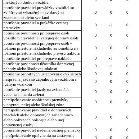
niektorých druhov vozidiel
porušenie pravidiel prevádzky vozidiel so
0
0
0
zvláštnymi výstražnými zvukovými
znameniami alebo svetlami
porušenie pravidiel o prekážke cestnej
0
-1
0
premávky
porušenie povinnosti pri preprave osôb
0
0
0
vozidlom pravidelnej verejnej dopravy osôb
porušenie povinnosti pri preprave osôb v
0
0
0
ložnom priestore nákladného automobilu a v
ložnom priestore nákladného prívesu traktora
0
-1
0
porušenie pravidiel pri preprave nákladu
porušenie povinnosti účastníka dopravnej
0
-1
0
nehody alebo škodovej udalosti
0
0
0
porušenie osobitných ustanovení o cyklistoch
nesprávna jazda so záprahovým vozidlom a
0
0
0
ručným vozíkom
porušenie pravidiel jazdy na zvieratách,
0
0
0
vedenia a hnania zvierat
nerešpektovanie osobitnosti premávky
0
0
0
v obytnej, pešej alebo školskej zóne
nerešpektovanie pravidiel o dopravných
značkách alebo dopravných zariadeniach
0
0
0
alebo pokynoch policajta alebo inej
oprávnenej osoby
0
0
0
porušenie pravidiel riadenia cestnej premávky
nerešpektovanie oprávnenia na zastavenie
0
0
0