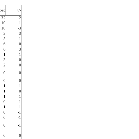
bec
+/-
32
-2
10
-1
10
-3
3
3
5
1
6
0
6
3
1
1
3
0
2
0
0
0
0
0
1
1
1
0
1
1
0
-1
1
1
0
-1
0
-1
0
-1
0
0