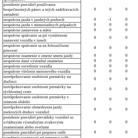
porušenie pravidiel používania
0
0
0
bezpečnostných pásov a iných zadržiavacích
zariadení
0
-1
0
nesprávna jazda v jazdných pruhoch
0
0
0
nesprávna jazda v mimoriadnych prípadoch
0
0
0
nesprávne zastavenie a státie
nesprávne správanie sa pri vynútenom
0
0
0
zastavení vozidla v tuneli
nesprávne správanie sa na železničnom
0
0
0
priecestí
0
0
0
nesprávne znamenie o zmene smeru jazdy
0
0
0
nesprávne dané výstražné znamenie
0
0
0
nesprávne osvetlenie vozidla
0
0
0
nesprávne vlečenie motorového vozidla
nerešpektovanie osobitosti premávky na
0
0
0
diaľnici
nerešpektovanie osobitosti premávky na
0
0
0
rýchlostnej ceste
nerešpektovanie osobitosti premávky v
0
0
0
zimnom období
nerešpektovanie obmedzenia jazdy
0
0
0
niektorých druhov vozidiel
porušenie pravidiel prevádzky vozidiel so
0
0
0
zvláštnymi výstražnými zvukovými
znameniami alebo svetlami
0
0
0
porušenie pravidiel pri preprave osôb
porušenie povinnosti pri preprave osôb