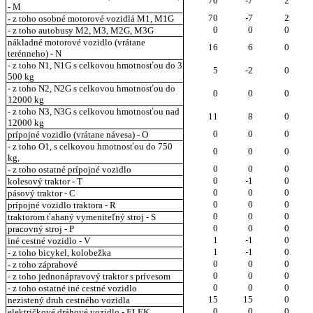
70
-7
2
- M
70
-7
2
- z toho osobné motorové vozidlá M1, M1G
0
0
0
- z toho autobusy M2, M3, M2G, M3G
nákladné motorové vozidlo (vrátane
16
6
0
terénneho) - N
- z toho N1, N1G s celkovou hmotnosťou do 3
5
-2
0
500 kg
- z toho N2, N2G s celkovou hmotnosťou do
0
0
0
12000 kg
- z toho N3, N3G s celkovou hmotnosťou nad
11
8
0
12000 kg
0
0
0
prípojné vozidlo (vrátane návesa) - O
- z toho O1, s celkovou hmotnosťou do 750
0
0
0
kg,
0
0
0
- z toho ostatné prípojné vozidlo
0
-1
0
kolesový traktor - T
0
0
0
pásový traktor - C
0
0
0
prípojné vozidlo traktora - R
0
0
0
traktorom ťahaný vymeniteľný stroj - S
0
0
0
pracovný stroj - P
1
-1
0
iné cestné vozidlo - V
1
-1
0
- z toho bicykel, kolobežka
0
0
0
- z toho záprahové
0
0
0
- z toho jednonápravový traktor s prívesom
0
0
0
- z toho ostatné iné cestné vozidlo
15
15
0
nezistený druh cestného vozidla
0
0
0
električkové dráhové vozidlo - ELEK