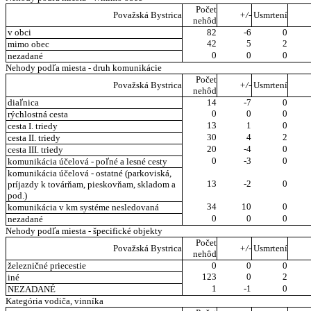
Počet
Považská Bystrica
+/-
Usmrtení
nehôd
v obci
82
-6
0
42
5
2
mimo obec
0
0
0
nezadané
Nehody podľa miesta - druh komunikácie
Počet
Považská Bystrica
+/-
Usmrtení
nehôd
diaľnica
14
-7
0
0
0
0
rýchlostná cesta
13
1
0
cesta I. triedy
30
4
2
cesta II. triedy
20
-4
0
cesta III. triedy
0
-3
0
komunikácia účelová - poľné a lesné cesty
komunikácia účelová - ostatné (parkoviská,
13
-2
0
príjazdy k továrňam, pieskovňam, skladom a
pod.)
34
10
0
komunikácia v km systéme nesledovaná
0
0
0
nezadané
Nehody podľa miesta - špecifické objekty
Počet
Považská Bystrica
+/-
Usmrtení
nehôd
železničné priecestie
0
0
0
123
0
2
iné
1
-1
0
NEZADANÉ
Kategória vodiča, vinníka