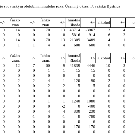
nie s rovnakým obdobím minulého roka. Územný okres: Považská Bystrica
ťažko
ľahko
hmotná
+/-
+/-
+/-
+/-
alkohol
+/-
o
zran.
zran.
škoda
0
14
8
70
13
43714
-3967
12
4
0
0
0
0
0
5816
-914
6
2
0
14
8
70
13
21305
3489
4
1
0
1
1
4
4
600
600
0
0
ťažko
ľahko
hmotná
+/-
+/-
+/-
+/-
alkohol
+/-
o
zran.
zran.
škoda
0
12
7
60
9
41839
-4446
10
3
0
0
0
1
1
15
15
0
0
0
0
0
0
0
0
0
0
0
0
2
2
4
1
120
90
2
1
0
0
0
2
2
5
5
0
0
0
0
0
0
0
0
0
0
0
0
0
0
0
0
0
0
0
0
0
0
0
1
1
1240
1080
0
0
0
0
0
0
-2
0
-400
0
0
0
0
0
4
4
330
230
0
0
0
0
-1
0
-1
0
-700
0
0
0
0
0
0
0
0
-6
0
0
0
0
0
0
0
170
170
0
0
0
0
0
0
0
0
0
0
0