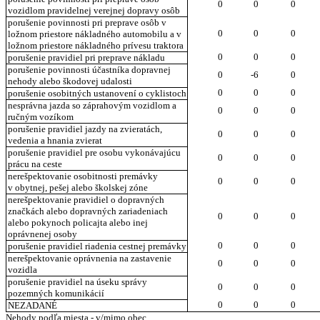
0
0
0
vozidlom pravidelnej verejnej dopravy osôb
porušenie povinnosti pri preprave osôb v
0
0
0
ložnom priestore nákladného automobilu a v
ložnom priestore nákladného prívesu traktora
0
0
0
porušenie pravidiel pri preprave nákladu
porušenie povinnosti účastníka dopravnej
0
-6
0
nehody alebo škodovej udalosti
0
0
0
porušenie osobitných ustanovení o cyklistoch
nesprávna jazda so záprahovým vozidlom a
0
0
0
ručným vozíkom
porušenie pravidiel jazdy na zvieratách,
0
0
0
vedenia a hnania zvierat
porušenie pravidiel pre osobu vykonávajúcu
0
0
0
prácu na ceste
nerešpektovanie osobitnosti premávky
0
0
0
v obytnej, pešej alebo školskej zóne
nerešpektovanie pravidiel o dopravných
značkách alebo dopravných zariadeniach
0
0
0
alebo pokynoch policajta alebo inej
oprávnenej osoby
0
0
0
porušenie pravidiel riadenia cestnej premávky
nerešpektovanie oprávnenia na zastavenie
0
0
0
vozidla
porušenie pravidiel na úseku správy
0
0
0
pozemných komunikácií
0
0
0
NEZADANÉ
Nehody podľa miesta - v/mimo obec