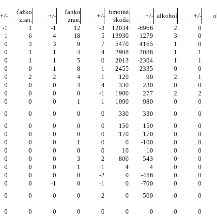
ťažko
ľahko
hmotná
+/-
+/-
+/-
+/-
alkohol
+/-
o
zran.
zran.
škoda
-1
1
-1
12
-3
12034
-6966
2
0
1
6
4
18
5
13930
1279
3
0
0
3
3
9
7
5470
4165
1
0
0
1
1
4
4
2908
2088
1
1
0
1
1
5
0
2013
-2304
1
1
0
0
-1
8
-1
2455
-2335
0
0
0
2
2
4
1
120
90
2
1
0
0
0
4
4
330
230
0
0
0
0
0
0
-1
1900
277
2
2
0
0
0
1
1
1090
980
0
0
0
0
0
0
0
330
330
0
0
0
0
0
0
0
150
150
0
0
0
0
0
0
0
170
170
0
0
0
0
0
1
0
0
-100
0
0
0
0
0
0
0
10
10
0
0
0
0
0
3
2
800
543
0
0
0
0
0
1
1
4
4
0
0
0
0
0
0
-2
0
-456
0
0
0
0
-1
0
-1
0
-700
0
0
0
0
0
0
-2
0
-500
0
0
0
0
0
0
0
0
0
0
0