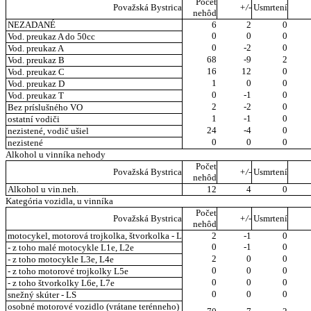
Počet
Považská Bystrica
+/-
Usmrtení
nehôd
NEZADANÉ
6
2
0
0
0
0
Vod. preukaz A do 50cc
0
-2
0
Vod. preukaz A
68
-9
2
Vod. preukaz B
16
12
0
Vod. preukaz C
1
0
0
Vod. preukaz D
0
-1
0
Vod. preukaz T
2
-2
0
Bez príslušného VO
1
-1
0
ostatní vodiči
24
-4
0
nezistené, vodič ušiel
0
0
0
nezistené
Alkohol u vinníka nehody
Počet
Považská Bystrica
+/-
Usmrtení
nehôd
Alkohol u vin.neh.
12
4
0
Kategória vozidla, u vinníka
Počet
Považská Bystrica
+/-
Usmrtení
nehôd
motocykel, motorová trojkolka, štvorkolka - L
2
-1
0
0
-1
0
- z toho malé motocykle L1e, L2e
2
0
0
- z toho motocykle L3e, L4e
0
0
0
- z toho motorové trojkolky L5e
0
0
0
- z toho štvorkolky L6e, L7e
0
0
0
snežný skúter - LS
osobné motorové vozidlo (vrátane terénneho)