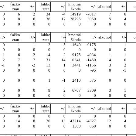
ťažko
ľahko
hmotná
+/-
+/-
+/-
+/-
alkohol
+/-
o
zran.
zran.
škoda
0
6
2
34
-4
14919
-7017
7
0
0
8
6
36
17
28795
3050
5
4
0
0
0
0
0
0
0
0
0
ťažko
ľahko
hmotná
+/-
+/-
+/-
+/-
alkohol
+/-
o
zran.
zran.
škoda
0
1
1
2
-5
11640
-9175
1
1
0
0
0
0
0
0
0
0
0
-1
6
2
14
2
9175
4034
1
1
2
7
7
31
14
10341
-1459
4
0
-1
0
-2
13
1
3441
-1156
3
2
0
0
0
0
0
0
-95
0
-1
0
0
0
1
-1
2410
575
0
0
0
0
0
9
2
6707
3309
3
1
0
0
0
0
0
0
0
0
0
ťažko
ľahko
hmotná
+/-
+/-
+/-
+/-
alkohol
+/-
o
zran.
zran.
škoda
0
0
0
0
0
0
0
0
0
0
14
8
70
13
42214
-4827
12
4
0
0
0
0
0
1500
860
0
0