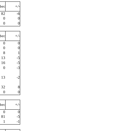
bec
+/-
82
-6
0
0
0
0
bec
+/-
0
0
0
0
8
1
13
-5
16
-5
0
-3
13
-2
32
8
0
0
bec
+/-
0
0
81
-5
1
-1