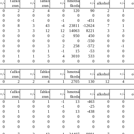
ťažko
ľahko
hmotná
+/-
+/-
+/-
+/-
alkohol
+/-
o
zran.
zran.
škoda
0
2
2
4
0
120
90
2
1
0
0
0
0
0
0
0
0
0
0
0
-1
0
-1
0
-451
0
0
0
8
3
43
-4
23811
-12624
7
1
0
3
3
12
12
14063
8221
3
3
0
0
0
0
-2
950
450
0
0
0
0
0
0
0
0
-550
0
0
0
0
0
3
2
258
-572
0
-1
0
0
0
1
-1
15
-53
0
0
0
1
1
5
4
3010
533
0
0
0
0
0
0
0
0
0
0
0
ťažko
ľahko
hmotná
+/-
+/-
+/-
+/-
alkohol
+/-
o
zran.
zran.
škoda
0
2
2
4
1
2705
130
12
4
ťažko
ľahko
hmotná
+/-
+/-
+/-
+/-
alkohol
+/-
o
zran.
zran.
škoda
0
1
0
1
-1
13
-463
0
0
0
0
0
0
-1
0
-25
0
0
0
1
0
1
0
13
-438
0
0
0
0
0
0
0
0
0
0
0
0
0
0
0
0
0
0
0
0
0
0
0
0
0
0
0
0
0