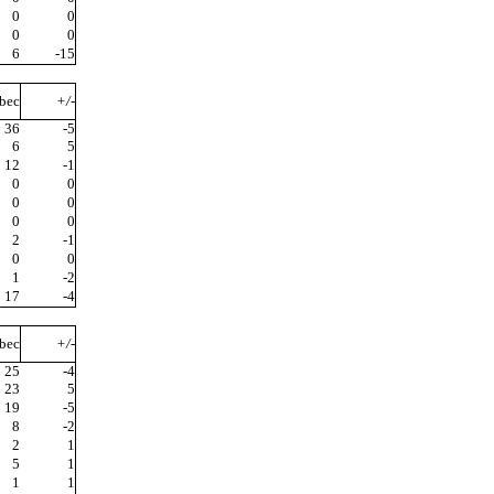
0
0
0
0
6
-15
bec
+/-
36
-5
6
5
12
-1
0
0
0
0
0
0
2
-1
0
0
1
-2
17
-4
bec
+/-
25
-4
23
5
19
-5
8
-2
2
1
5
1
1
1