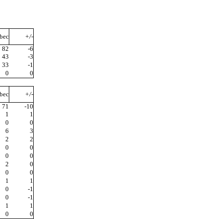
bec
+/-
82
-6
43
-3
33
-1
0
0
bec
+/-
71
-10
1
1
0
0
6
3
2
2
0
0
0
0
2
0
0
0
1
1
0
-1
0
-1
1
1
0
0