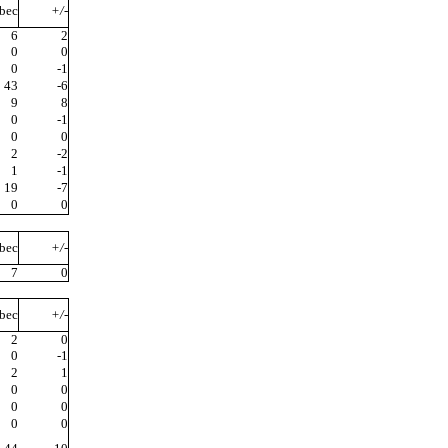
bec
+/-
6
2
0
0
0
-1
43
-6
9
8
0
-1
0
0
2
-2
1
-1
19
-7
0
0
bec
+/-
7
0
bec
+/-
2
0
0
-1
2
1
0
0
0
0
0
0