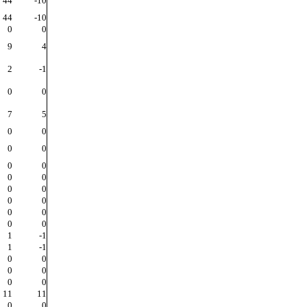
44
-10
44
-10
0
0
9
4
2
-1
0
0
7
5
0
0
0
0
0
0
0
0
0
0
0
0
0
0
0
0
1
-1
1
-1
0
0
0
0
0
0
11
11
0
0