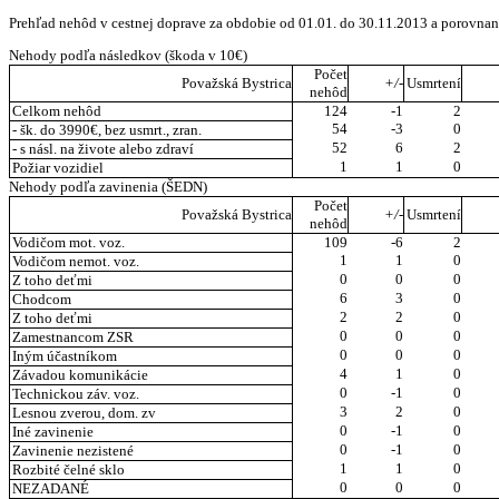
Prehľad nehôd v cestnej doprave za obdobie od 01.01. do 30.11.2013 a porovna
Nehody podľa následkov (škoda v 10€)
Počet
Považská Bystrica
+/-
Usmrtení
nehôd
Celkom nehôd
124
-1
2
54
-3
0
- šk. do 3990€, bez usmrt., zran.
52
6
2
- s násl. na živote alebo zdraví
1
1
0
Požiar vozidiel
Nehody podľa zavinenia (ŠEDN)
Počet
Považská Bystrica
+/-
Usmrtení
nehôd
Vodičom mot. voz.
109
-6
2
1
1
0
Vodičom nemot. voz.
0
0
0
Z toho deťmi
6
3
0
Chodcom
2
2
0
Z toho deťmi
0
0
0
Zamestnancom ZSR
0
0
0
Iným účastníkom
4
1
0
Závadou komunikácie
0
-1
0
Technickou záv. voz.
3
2
0
Lesnou zverou, dom. zv
0
-1
0
Iné zavinenie
0
-1
0
Zavinenie nezistené
1
1
0
Rozbité čelné sklo
0
0
0
NEZADANÉ