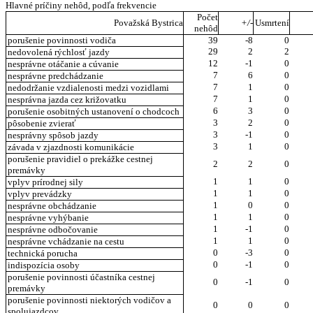
Hlavné príčiny nehôd, podľa frekvencie
Počet
Považská Bystrica
+/-
Usmrtení
nehôd
porušenie povinnosti vodiča
39
-8
0
29
2
2
nedovolená rýchlosť jazdy
12
-1
0
nesprávne otáčanie a cúvanie
7
6
0
nesprávne predchádzanie
7
1
0
nedodržanie vzdialenosti medzi vozidlami
7
1
0
nesprávna jazda cez križovatku
6
3
0
porušenie osobitných ustanovení o chodcoch
3
2
0
pôsobenie zvierať
3
-1
0
nesprávny spôsob jazdy
3
1
0
závada v zjazdnosti komunikácie
porušenie pravidiel o prekážke cestnej
2
2
0
premávky
1
1
0
vplyv prírodnej sily
1
1
0
vplyv prevádzky
1
0
0
nesprávne obchádzanie
1
1
0
nesprávne vyhýbanie
1
-1
0
nesprávne odbočovanie
1
1
0
nesprávne vchádzanie na cestu
0
-3
0
technická porucha
0
-1
0
indispozícia osoby
porušenie povinnosti účastníka cestnej
0
-1
0
premávky
porušenie povinnosti niektorých vodičov a
0
0
0
spolujazdcov