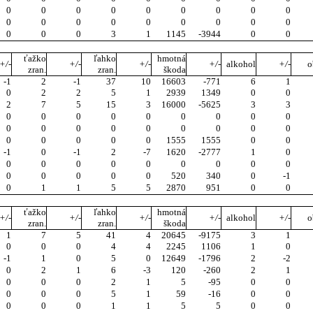
0
0
0
0
0
0
0
0
0
0
0
0
0
0
0
0
0
0
0
0
0
3
1
1145
-3944
0
0
ťažko
ľahko
hmotná
+/-
+/-
+/-
+/-
alkohol
+/-
o
zran.
zran.
škoda
-1
2
-1
37
10
16603
-771
6
1
0
2
2
5
1
2939
1349
0
0
2
7
5
15
3
16000
-5625
3
3
0
0
0
0
0
0
0
0
0
0
0
0
0
0
0
0
0
0
0
0
0
0
0
1555
1555
0
0
-1
0
-1
2
-7
1620
-2777
1
0
0
0
0
0
0
0
0
0
0
0
0
0
0
0
520
340
0
-1
0
1
1
5
5
2870
951
0
0
ťažko
ľahko
hmotná
+/-
+/-
+/-
+/-
alkohol
+/-
o
zran.
zran.
škoda
1
7
5
41
4
20645
-9175
3
1
0
0
0
4
4
2245
1106
1
0
-1
1
0
5
0
12649
-1796
2
-2
0
2
1
6
-3
120
-260
2
1
0
0
0
2
1
5
-95
0
0
0
0
0
5
1
59
-16
0
0
0
0
0
1
1
5
5
0
0