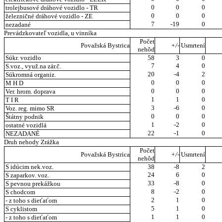
0
0
0
trolejbusové dráhové vozidlo - TR
0
0
0
železničné dráhové vozidlo - ZE
7
-19
0
nezadané
Prevádzkovateľ vozidla, u vinníka
Počet
Považská Bystrica
+/-
Usmrtení
nehôd
Súkr. vozidlo
58
3
0
7
4
0
S.voz., využ.na zár.č.
20
-4
2
Súkromná organiz.
0
0
0
M H D
0
0
0
Ver. hrom. doprava
1
1
0
T I R
3
-6
0
Voz. reg. mimo SR
0
0
0
Štátny podnik
1
-2
0
ostatné vozidlá
22
-1
0
NEZADANÉ
Druh nehody Zrážka
Počet
Považská Bystrica
+/-
Usmrtení
nehôd
S idúcim nek.voz.
38
-8
2
24
6
0
S zaparkov. voz.
33
-8
0
S pevnou prekážkou
8
-2
0
S chodcom
2
1
0
- z toho s dieťaťom
5
1
0
S cyklistom
1
1
0
- z toho s dieťaťom