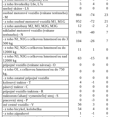
5
4
0
- z toho štvorkolky L6e, L7e
0
0
0
snežný skúter - LS
osobné motorové vozidlo (vrátane terénneho)
964
-74
23
- M
952
-72
21
- z toho osobné motorové vozidlá M1, M1G
12
-2
2
- z toho autobusy M2, M3, M2G, M3G
nákladné motorové vozidlo (vrátane
178
-40
7
terénneho) - N
- z toho N1, N1G s celkovou hmotnosťou do 3
104
-26
7
500 kg
- z toho N2, N2G s celkovou hmotnosťou do
11
1
0
12000 kg
- z toho N3, N3G s celkovou hmotnosťou nad
63
-15
0
12000 kg
0
0
0
prípojné vozidlo (vrátane návesa) - O
- z toho O1, s celkovou hmotnosťou do 750
0
0
0
kg,
0
0
0
- z toho ostatné prípojné vozidlo
4
-1
0
kolesový traktor - T
0
0
0
pásový traktor - C
0
0
0
prípojné vozidlo traktora - R
0
0
0
traktorom ťahaný vymeniteľný stroj - S
0
-3
0
pracovný stroj - P
56
3
0
iné cestné vozidlo - V
54
4
0
- z toho bicykel, kolobežka
1
-1
0
- z toho záprahové