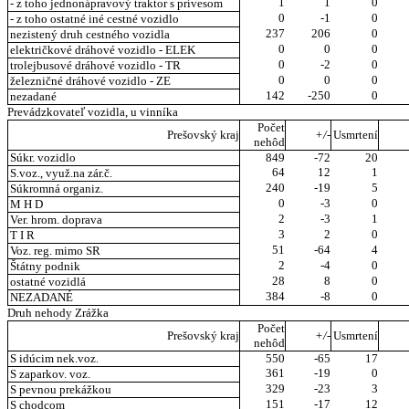
1
1
0
- z toho jednonápravový traktor s prívesom
0
-1
0
- z toho ostatné iné cestné vozidlo
237
206
0
nezistený druh cestného vozidla
0
0
0
električkové dráhové vozidlo - ELEK
0
-2
0
trolejbusové dráhové vozidlo - TR
0
0
0
železničné dráhové vozidlo - ZE
142
-250
0
nezadané
Prevádzkovateľ vozidla, u vinníka
Počet
Prešovský kraj
+/-
Usmrtení
nehôd
Súkr. vozidlo
849
-72
20
64
12
1
S.voz., využ.na zár.č.
240
-19
5
Súkromná organiz.
0
-3
0
M H D
2
-3
1
Ver. hrom. doprava
3
2
0
T I R
51
-64
4
Voz. reg. mimo SR
2
-4
0
Štátny podnik
28
8
0
ostatné vozidlá
384
-8
0
NEZADANÉ
Druh nehody Zrážka
Počet
Prešovský kraj
+/-
Usmrtení
nehôd
S idúcim nek.voz.
550
-65
17
361
-19
0
S zaparkov. voz.
329
-23
3
S pevnou prekážkou
151
-17
12
S chodcom