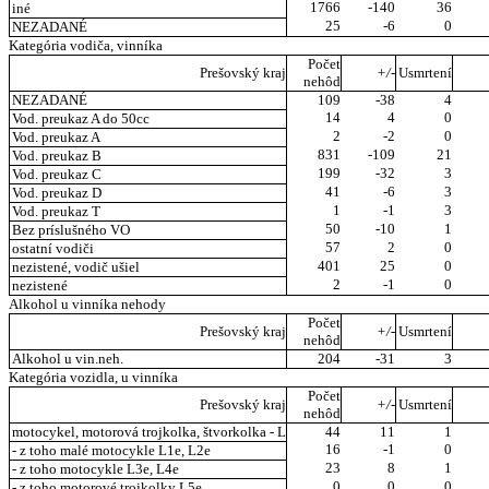
1766
-140
36
iné
25
-6
0
NEZADANÉ
Kategória vodiča, vinníka
Počet
Prešovský kraj
+/-
Usmrtení
nehôd
NEZADANÉ
109
-38
4
14
4
0
Vod. preukaz A do 50cc
2
-2
0
Vod. preukaz A
831
-109
21
Vod. preukaz B
199
-32
3
Vod. preukaz C
41
-6
3
Vod. preukaz D
1
-1
3
Vod. preukaz T
50
-10
1
Bez príslušného VO
57
2
0
ostatní vodiči
401
25
0
nezistené, vodič ušiel
2
-1
0
nezistené
Alkohol u vinníka nehody
Počet
Prešovský kraj
+/-
Usmrtení
nehôd
Alkohol u vin.neh.
204
-31
3
Kategória vozidla, u vinníka
Počet
Prešovský kraj
+/-
Usmrtení
nehôd
motocykel, motorová trojkolka, štvorkolka - L
44
11
1
16
-1
0
- z toho malé motocykle L1e, L2e
23
8
1
- z toho motocykle L3e, L4e
0
0
0
- z toho motorové trojkolky L5e