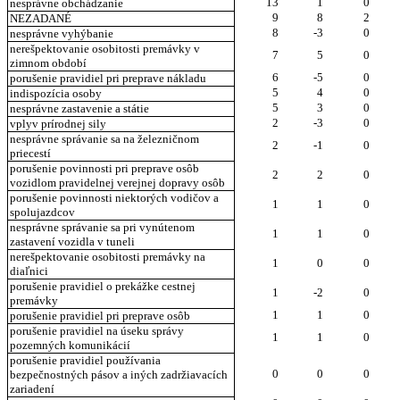
13
1
0
nesprávne obchádzanie
9
8
2
NEZADANÉ
8
-3
0
nesprávne vyhýbanie
nerešpektovanie osobitosti premávky v
7
5
0
zimnom období
6
-5
0
porušenie pravidiel pri preprave nákladu
5
4
0
indispozícia osoby
5
3
0
nesprávne zastavenie a státie
2
-3
0
vplyv prírodnej sily
nesprávne správanie sa na železničnom
2
-1
0
priecestí
porušenie povinnosti pri preprave osôb
2
2
0
vozidlom pravidelnej verejnej dopravy osôb
porušenie povinnosti niektorých vodičov a
1
1
0
spolujazdcov
nesprávne správanie sa pri vynútenom
1
1
0
zastavení vozidla v tuneli
nerešpektovanie osobitosti premávky na
1
0
0
diaľnici
porušenie pravidiel o prekážke cestnej
1
-2
0
premávky
1
1
0
porušenie pravidiel pri preprave osôb
porušenie pravidiel na úseku správy
1
1
0
pozemných komunikácií
porušenie pravidiel používania
0
0
0
bezpečnostných pásov a iných zadržiavacích
zariadení