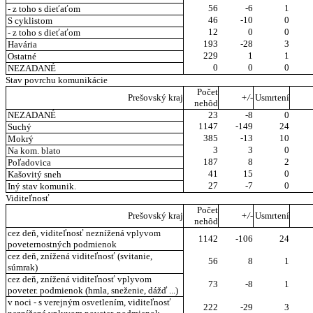
56
-6
1
- z toho s dieťaťom
46
-10
0
S cyklistom
12
0
0
- z toho s dieťaťom
193
-28
3
Havária
229
1
1
Ostatné
0
0
0
NEZADANÉ
Stav povrchu komunikácie
Počet
Prešovský kraj
+/-
Usmrtení
nehôd
NEZADANÉ
23
-8
0
1147
-149
24
Suchý
385
-13
10
Mokrý
3
3
0
Na kom. blato
187
8
2
Poľadovica
41
15
0
Kašovitý sneh
27
-7
0
Iný stav komunik.
Viditeľnosť
Počet
Prešovský kraj
+/-
Usmrtení
nehôd
cez deň, viditeľnosť neznížená vplyvom
1142
-106
24
poveternostných podmienok
cez deň, znížená viditeľnosť (svitanie,
56
8
1
súmrak)
cez deň, znížená viditeľnosť vplyvom
73
-8
1
poveter. podmienok (hmla, sneženie, dážď ...)
v noci - s verejným osvetlením, viditeľnosť
222
-29
3