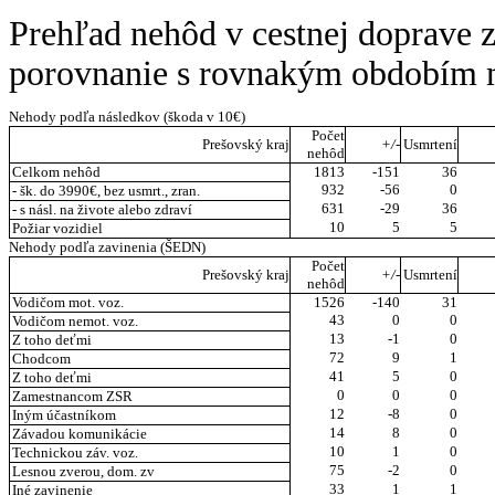
Prehľad nehôd v cestnej doprave 
porovnanie s rovnakým obdobím m
Nehody podľa následkov (škoda v 10€)
Počet
Prešovský kraj
+/-
Usmrtení
nehôd
Celkom nehôd
1813
-151
36
932
-56
0
- šk. do 3990€, bez usmrt., zran.
631
-29
36
- s násl. na živote alebo zdraví
10
5
5
Požiar vozidiel
Nehody podľa zavinenia (ŠEDN)
Počet
Prešovský kraj
+/-
Usmrtení
nehôd
Vodičom mot. voz.
1526
-140
31
43
0
0
Vodičom nemot. voz.
13
-1
0
Z toho deťmi
72
9
1
Chodcom
41
5
0
Z toho deťmi
0
0
0
Zamestnancom ZSR
12
-8
0
Iným účastníkom
14
8
0
Závadou komunikácie
10
1
0
Technickou záv. voz.
75
-2
0
Lesnou zverou, dom. zv
33
1
1
Iné zavinenie