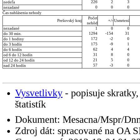
226
2
3
nedeľa
0
0
0
nezadané
Čas nahlásenia nehody
Počet
Prešovský kraj
+/-
Usmrtení
nehôd
nezadané
1
0
0
1294
-154
31
do 30 min.
172
-2
0
do 1 hodiny
175
-9
1
do 3 hodín
62
4
4
do 6 hodín
31
8
0
od 6 do 12 hodín
21
5
0
od 12 do 24 hodín
57
-3
0
nad 24 hodín
Vysvetlivky
- popisuje skratky,
štatistík
Dokument: Mesacna/Mspr/Dn
Zdroj dát: spracované na OA 