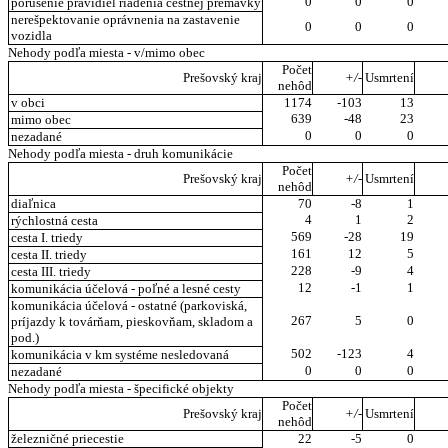
0
0
0
porušenie pravidiel riadenia cestnej premávky
nerešpektovanie oprávnenia na zastavenie
0
0
0
vozidla
Nehody podľa miesta - v/mimo obec
Počet
Prešovský kraj
+/-
Usmrtení
nehôd
v obci
1174
-103
13
639
-48
23
mimo obec
0
0
0
nezadané
Nehody podľa miesta - druh komunikácie
Počet
Prešovský kraj
+/-
Usmrtení
nehôd
diaľnica
70
-8
1
4
1
2
rýchlostná cesta
569
-28
19
cesta I. triedy
161
12
5
cesta II. triedy
228
-9
4
cesta III. triedy
12
-1
1
komunikácia účelová - poľné a lesné cesty
komunikácia účelová - ostatné (parkoviská,
267
5
0
príjazdy k továrňam, pieskovňam, skladom a
pod.)
502
-123
4
komunikácia v km systéme nesledovaná
0
0
0
nezadané
Nehody podľa miesta - špecifické objekty
Počet
Prešovský kraj
+/-
Usmrtení
nehôd
železničné priecestie
22
-5
0