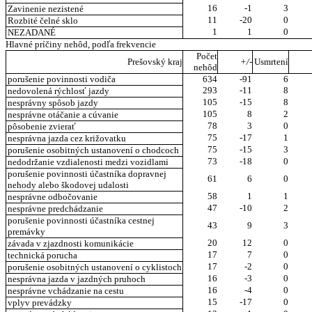
16
-1
3
Zavinenie nezistené
11
-20
0
Rozbité čelné sklo
1
1
0
NEZADANÉ
Hlavné príčiny nehôd, podľa frekvencie
Počet
Prešovský kraj
+/-
Usmrtení
nehôd
porušenie povinnosti vodiča
634
-91
6
293
-11
8
nedovolená rýchlosť jazdy
105
-15
8
nesprávny spôsob jazdy
105
8
2
nesprávne otáčanie a cúvanie
78
3
0
pôsobenie zvierať
75
-17
1
nesprávna jazda cez križovatku
75
-15
3
porušenie osobitných ustanovení o chodcoch
73
-18
0
nedodržanie vzdialenosti medzi vozidlami
porušenie povinnosti účastníka dopravnej
61
6
0
nehody alebo škodovej udalosti
58
1
1
nesprávne odbočovanie
47
-10
2
nesprávne predchádzanie
porušenie povinnosti účastníka cestnej
43
9
3
premávky
20
12
0
závada v zjazdnosti komunikácie
17
7
0
technická porucha
17
-2
0
porušenie osobitných ustanovení o cyklistoch
16
-3
0
nesprávna jazda v jazdných pruhoch
16
-4
0
nesprávne vchádzanie na cestu
15
-17
0
vplyv prevádzky