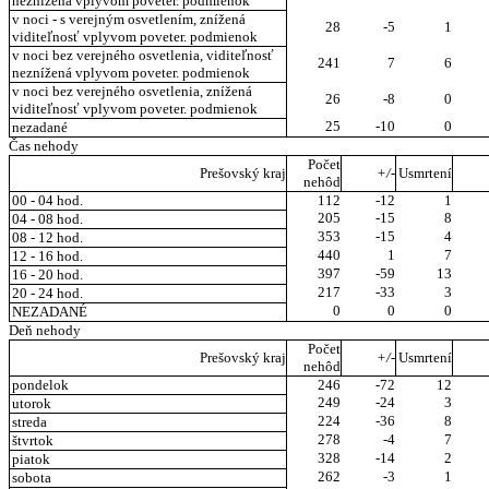
neznížená vplyvom poveter. podmienok
v noci - s verejným osvetlením, znížená
28
-5
1
viditeľnosť vplyvom poveter. podmienok
v noci bez verejného osvetlenia, viditeľnosť
241
7
6
neznížená vplyvom poveter. podmienok
v noci bez verejného osvetlenia, znížená
26
-8
0
viditeľnosť vplyvom poveter. podmienok
25
-10
0
nezadané
Čas nehody
Počet
Prešovský kraj
+/-
Usmrtení
nehôd
00 - 04 hod.
112
-12
1
205
-15
8
04 - 08 hod.
353
-15
4
08 - 12 hod.
440
1
7
12 - 16 hod.
397
-59
13
16 - 20 hod.
217
-33
3
20 - 24 hod.
0
0
0
NEZADANÉ
Deň nehody
Počet
Prešovský kraj
+/-
Usmrtení
nehôd
pondelok
246
-72
12
249
-24
3
utorok
224
-36
8
streda
278
-4
7
štvrtok
328
-14
2
piatok
262
-3
1
sobota