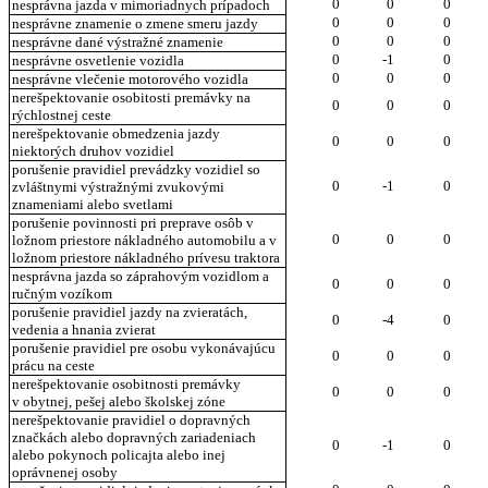
0
0
0
nesprávna jazda v mimoriadnych prípadoch
0
0
0
nesprávne znamenie o zmene smeru jazdy
0
0
0
nesprávne dané výstražné znamenie
0
-1
0
nesprávne osvetlenie vozidla
0
0
0
nesprávne vlečenie motorového vozidla
nerešpektovanie osobitosti premávky na
0
0
0
rýchlostnej ceste
nerešpektovanie obmedzenia jazdy
0
0
0
niektorých druhov vozidiel
porušenie pravidiel prevádzky vozidiel so
0
-1
0
zvláštnymi výstražnými zvukovými
znameniami alebo svetlami
porušenie povinnosti pri preprave osôb v
0
0
0
ložnom priestore nákladného automobilu a v
ložnom priestore nákladného prívesu traktora
nesprávna jazda so záprahovým vozidlom a
0
0
0
ručným vozíkom
porušenie pravidiel jazdy na zvieratách,
0
-4
0
vedenia a hnania zvierat
porušenie pravidiel pre osobu vykonávajúcu
0
0
0
prácu na ceste
nerešpektovanie osobitnosti premávky
0
0
0
v obytnej, pešej alebo školskej zóne
nerešpektovanie pravidiel o dopravných
značkách alebo dopravných zariadeniach
0
-1
0
alebo pokynoch policajta alebo inej
oprávnenej osoby