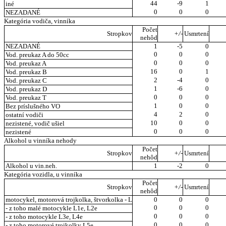
44
-9
1
iné
0
0
0
NEZADANÉ
Kategória vodiča, vinníka
Počet
Stropkov
+/-
Usmrtení
nehôd
NEZADANÉ
1
-5
0
0
0
0
Vod. preukaz A do 50cc
0
0
0
Vod. preukaz A
16
0
1
Vod. preukaz B
2
-4
0
Vod. preukaz C
1
-6
0
Vod. preukaz D
0
0
0
Vod. preukaz T
1
0
0
Bez príslušného VO
4
2
0
ostatní vodiči
10
0
0
nezistené, vodič ušiel
0
0
0
nezistené
Alkohol u vinníka nehody
Počet
Stropkov
+/-
Usmrtení
nehôd
Alkohol u vin.neh.
1
-2
0
Kategória vozidla, u vinníka
Počet
Stropkov
+/-
Usmrtení
nehôd
motocykel, motorová trojkolka, štvorkolka - L
0
0
0
0
0
0
- z toho malé motocykle L1e, L2e
0
0
0
- z toho motocykle L3e, L4e
0
0
0
- z toho motorové trojkolky L5e