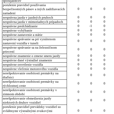
spolujazdcov
porušenie pravidiel používania
0
0
0
bezpečnostných pásov a iných zadržiavacích
zariadení
0
0
0
nesprávna jazda v jazdných pruhoch
0
0
0
nesprávna jazda v mimoriadnych prípadoch
0
-1
0
nesprávne predchádzanie
0
0
0
nesprávne vyhýbanie
0
0
0
nesprávne zastavenie a státie
nesprávne správanie sa pri vynútenom
0
0
0
zastavení vozidla v tuneli
nesprávne správanie sa na železničnom
0
0
0
priecestí
0
0
0
nesprávne znamenie o zmene smeru jazdy
0
0
0
nesprávne dané výstražné znamenie
0
0
0
nesprávne osvetlenie vozidla
0
0
0
nesprávne vlečenie motorového vozidla
nerešpektovanie osobitosti premávky na
0
0
0
diaľnici
nerešpektovanie osobitosti premávky na
0
0
0
rýchlostnej ceste
nerešpektovanie osobitosti premávky v
0
0
0
zimnom období
nerešpektovanie obmedzenia jazdy
0
0
0
niektorých druhov vozidiel
porušenie pravidiel prevádzky vozidiel so
0
0
0
zvláštnymi výstražnými zvukovými