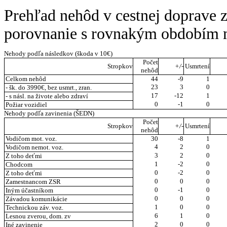
Prehľad nehôd v cestnej doprave 
porovnanie s rovnakým obdobím 
Nehody podľa následkov (škoda v 10€)
Počet
Stropkov
+/-
Usmrtení
nehôd
Celkom nehôd
44
-9
1
23
3
0
- šk. do 3990€, bez usmrt., zran.
17
-12
1
- s násl. na živote alebo zdraví
0
-1
0
Požiar vozidiel
Nehody podľa zavinenia (ŠEDN)
Počet
Stropkov
+/-
Usmrtení
nehôd
Vodičom mot. voz.
30
-8
1
4
2
0
Vodičom nemot. voz.
3
2
0
Z toho deťmi
1
-2
0
Chodcom
0
-2
0
Z toho deťmi
0
0
0
Zamestnancom ZSR
0
-1
0
Iným účastníkom
0
0
0
Závadou komunikácie
1
0
0
Technickou záv. voz.
6
1
0
Lesnou zverou, dom. zv
2
0
0
Iné zavinenie