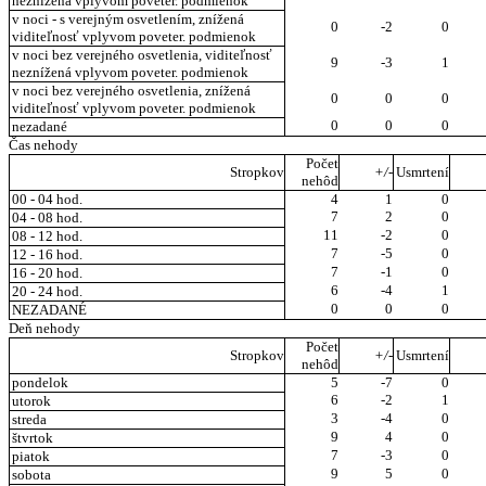
neznížená vplyvom poveter. podmienok
v noci - s verejným osvetlením, znížená
0
-2
0
viditeľnosť vplyvom poveter. podmienok
v noci bez verejného osvetlenia, viditeľnosť
9
-3
1
neznížená vplyvom poveter. podmienok
v noci bez verejného osvetlenia, znížená
0
0
0
viditeľnosť vplyvom poveter. podmienok
0
0
0
nezadané
Čas nehody
Počet
Stropkov
+/-
Usmrtení
nehôd
00 - 04 hod.
4
1
0
7
2
0
04 - 08 hod.
11
-2
0
08 - 12 hod.
7
-5
0
12 - 16 hod.
7
-1
0
16 - 20 hod.
6
-4
1
20 - 24 hod.
0
0
0
NEZADANÉ
Deň nehody
Počet
Stropkov
+/-
Usmrtení
nehôd
pondelok
5
-7
0
6
-2
1
utorok
3
-4
0
streda
9
4
0
štvrtok
7
-3
0
piatok
9
5
0
sobota