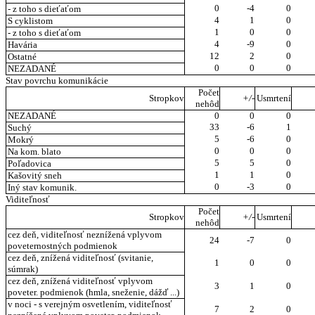
0
-4
0
- z toho s dieťaťom
4
1
0
S cyklistom
1
0
0
- z toho s dieťaťom
4
-9
0
Havária
12
2
0
Ostatné
0
0
0
NEZADANÉ
Stav povrchu komunikácie
Počet
Stropkov
+/-
Usmrtení
nehôd
NEZADANÉ
0
0
0
33
-6
1
Suchý
5
-6
0
Mokrý
0
0
0
Na kom. blato
5
5
0
Poľadovica
1
1
0
Kašovitý sneh
0
-3
0
Iný stav komunik.
Viditeľnosť
Počet
Stropkov
+/-
Usmrtení
nehôd
cez deň, viditeľnosť neznížená vplyvom
24
-7
0
poveternostných podmienok
cez deň, znížená viditeľnosť (svitanie,
1
0
0
súmrak)
cez deň, znížená viditeľnosť vplyvom
3
1
0
poveter. podmienok (hmla, sneženie, dážď ...)
v noci - s verejným osvetlením, viditeľnosť
7
2
0