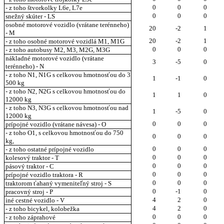
0
0
0
- z toho štvorkolky L6e, L7e
0
0
0
snežný skúter - LS
osobné motorové vozidlo (vrátane terénneho)
20
-2
1
- M
20
-2
1
- z toho osobné motorové vozidlá M1, M1G
0
0
0
- z toho autobusy M2, M3, M2G, M3G
nákladné motorové vozidlo (vrátane
3
-5
0
terénneho) - N
- z toho N1, N1G s celkovou hmotnosťou do 3
1
-1
0
500 kg
- z toho N2, N2G s celkovou hmotnosťou do
1
1
0
12000 kg
- z toho N3, N3G s celkovou hmotnosťou nad
1
-5
0
12000 kg
0
0
0
prípojné vozidlo (vrátane návesa) - O
- z toho O1, s celkovou hmotnosťou do 750
0
0
0
kg,
0
0
0
- z toho ostatné prípojné vozidlo
0
0
0
kolesový traktor - T
0
0
0
pásový traktor - C
0
0
0
prípojné vozidlo traktora - R
0
0
0
traktorom ťahaný vymeniteľný stroj - S
0
-1
0
pracovný stroj - P
4
2
0
iné cestné vozidlo - V
4
2
0
- z toho bicykel, kolobežka
0
0
0
- z toho záprahové