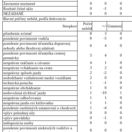
0
0
0
Zavinenie nezistené
0
-1
0
Rozbité čelné sklo
0
0
0
NEZADANÉ
Hlavné príčiny nehôd, podľa frekvencie
Počet
Stropkov
+/-
Usmrtení
nehôd
pôsobenie zvierať
8
3
0
8
-5
0
porušenie povinnosti vodiča
porušenie povinnosti účastníka dopravnej
6
4
0
nehody alebo škodovej udalosti
porušenie povinnosti účastníka cestnej
5
4
0
premávky
4
1
0
nesprávne otáčanie a cúvanie
3
2
0
nesprávne vchádzanie na cestu
2
-2
0
nesprávny spôsob jazdy
2
0
0
nedodržanie vzdialenosti medzi vozidlami
1
-1
0
technická porucha
1
0
0
nesprávne obchádzanie
1
-10
1
nedovolená rýchlosť jazdy
1
1
0
nesprávne odbočovanie
1
1
0
nesprávna jazda cez križovatku
1
-4
0
porušenie osobitných ustanovení o chodcoch
0
0
0
vplyv prírodnej sily
0
-1
0
vplyv prevádzky
0
0
0
indispozícia osoby
porušenie povinnosti niektorých vodičov a
0
0
0