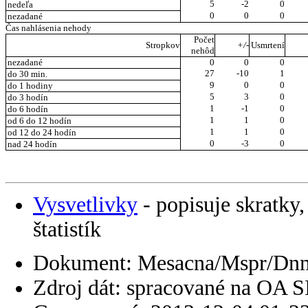
5
-2
0
nedeľa
0
0
0
nezadané
Čas nahlásenia nehody
Počet
Stropkov
+/-
Usmrtení
nehôd
nezadané
0
0
0
27
-10
1
do 30 min.
9
0
0
do 1 hodiny
5
3
0
do 3 hodín
1
-1
0
do 6 hodín
1
1
0
od 6 do 12 hodín
1
1
0
od 12 do 24 hodín
0
-3
0
nad 24 hodín
Vysvetlivky
- popisuje skratky,
štatistík
Dokument: Mesacna/Mspr/Dn
Zdroj dát: spracované na OA 