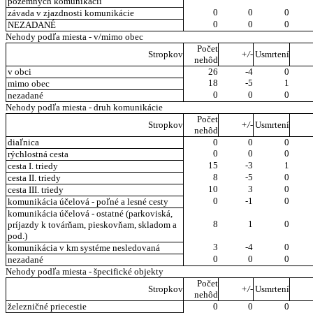
pozemných komunikácií
0
0
0
závada v zjazdnosti komunikácie
0
0
0
NEZADANÉ
Nehody podľa miesta - v/mimo obec
Počet
Stropkov
+/-
Usmrtení
nehôd
v obci
26
-4
0
18
-5
1
mimo obec
0
0
0
nezadané
Nehody podľa miesta - druh komunikácie
Počet
Stropkov
+/-
Usmrtení
nehôd
diaľnica
0
0
0
0
0
0
rýchlostná cesta
15
-3
1
cesta I. triedy
8
-5
0
cesta II. triedy
10
3
0
cesta III. triedy
0
-1
0
komunikácia účelová - poľné a lesné cesty
komunikácia účelová - ostatné (parkoviská,
8
1
0
príjazdy k továrňam, pieskovňam, skladom a
pod.)
3
-4
0
komunikácia v km systéme nesledovaná
0
0
0
nezadané
Nehody podľa miesta - špecifické objekty
Počet
Stropkov
+/-
Usmrtení
nehôd
železničné priecestie
0
0
0