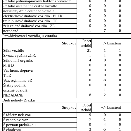
0
0
0
- z toho jednonápravový traktor s prívesom
0
0
0
- z toho ostatné iné cestné vozidlo
7
6
0
nezistený druh cestného vozidla
0
0
0
električkové dráhové vozidlo - ELEK
0
0
0
trolejbusové dráhové vozidlo - TR
0
0
0
železničné dráhové vozidlo - ZE
1
-7
0
nezadané
Prevádzkovateľ vozidla, u vinníka
Počet
Stropkov
+/-
Usmrtení
nehôd
Súkr. vozidlo
21
1
1
1
1
0
S.voz., využ.na zár.č.
4
0
0
Súkromná organiz.
0
0
0
M H D
0
0
0
Ver. hrom. doprava
0
0
0
T I R
0
-8
0
Voz. reg. mimo SR
0
0
0
Štátny podnik
1
1
0
ostatné vozidlá
8
-2
0
NEZADANÉ
Druh nehody Zrážka
Počet
Stropkov
+/-
Usmrtení
nehôd
S idúcim nek.voz.
9
0
0
7
-1
0
S zaparkov. voz.
9
4
0
S pevnou prekážkou
3
-5
1
S chodcom