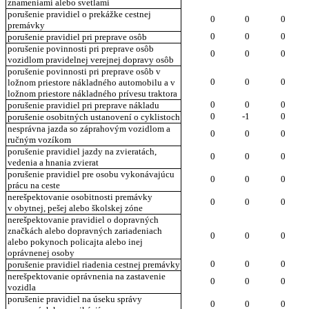
znameniami alebo svetlami
porušenie pravidiel o prekážke cestnej
0
0
0
premávky
0
0
0
porušenie pravidiel pri preprave osôb
porušenie povinnosti pri preprave osôb
0
0
0
vozidlom pravidelnej verejnej dopravy osôb
porušenie povinnosti pri preprave osôb v
0
0
0
ložnom priestore nákladného automobilu a v
ložnom priestore nákladného prívesu traktora
0
0
0
porušenie pravidiel pri preprave nákladu
0
-1
0
porušenie osobitných ustanovení o cyklistoch
nesprávna jazda so záprahovým vozidlom a
0
0
0
ručným vozíkom
porušenie pravidiel jazdy na zvieratách,
0
0
0
vedenia a hnania zvierat
porušenie pravidiel pre osobu vykonávajúcu
0
0
0
prácu na ceste
nerešpektovanie osobitnosti premávky
0
0
0
v obytnej, pešej alebo školskej zóne
nerešpektovanie pravidiel o dopravných
značkách alebo dopravných zariadeniach
0
0
0
alebo pokynoch policajta alebo inej
oprávnenej osoby
0
0
0
porušenie pravidiel riadenia cestnej premávky
nerešpektovanie oprávnenia na zastavenie
0
0
0
vozidla
porušenie pravidiel na úseku správy
0
0
0