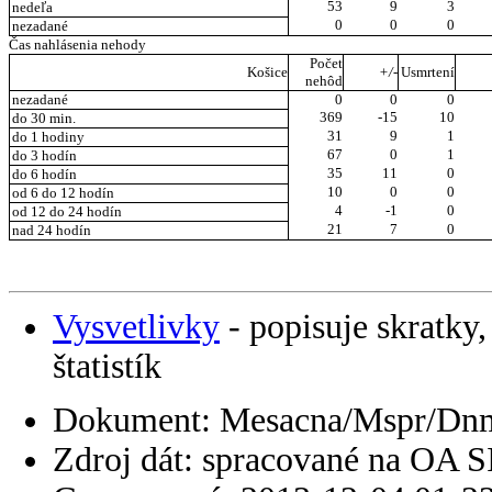
53
9
3
nedeľa
0
0
0
nezadané
Čas nahlásenia nehody
Počet
Košice
+/-
Usmrtení
nehôd
nezadané
0
0
0
369
-15
10
do 30 min.
31
9
1
do 1 hodiny
67
0
1
do 3 hodín
35
11
0
do 6 hodín
10
0
0
od 6 do 12 hodín
4
-1
0
od 12 do 24 hodín
21
7
0
nad 24 hodín
Vysvetlivky
- popisuje skratky,
štatistík
Dokument: Mesacna/Mspr/Dn
Zdroj dát: spracované na OA 