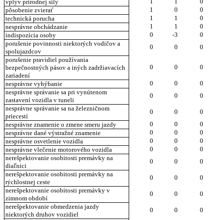
1
1
0
vplyv prírodnej sily
1
0
0
pôsobenie zvierať
1
1
0
technická porucha
1
1
0
nesprávne obchádzanie
0
-3
0
indispozícia osoby
porušenie povinnosti niektorých vodičov a
0
0
0
spolujazdcov
porušenie pravidiel používania
0
0
0
bezpečnostných pásov a iných zadržiavacích
zariadení
0
0
0
nesprávne vyhýbanie
nesprávne správanie sa pri vynútenom
0
0
0
zastavení vozidla v tuneli
nesprávne správanie sa na železničnom
0
0
0
priecestí
0
0
0
nesprávne znamenie o zmene smeru jazdy
0
0
0
nesprávne dané výstražné znamenie
0
0
0
nesprávne osvetlenie vozidla
0
0
0
nesprávne vlečenie motorového vozidla
nerešpektovanie osobitosti premávky na
0
0
0
diaľnici
nerešpektovanie osobitosti premávky na
0
0
0
rýchlostnej ceste
nerešpektovanie osobitosti premávky v
0
0
0
zimnom období
nerešpektovanie obmedzenia jazdy
0
0
0
niektorých druhov vozidiel