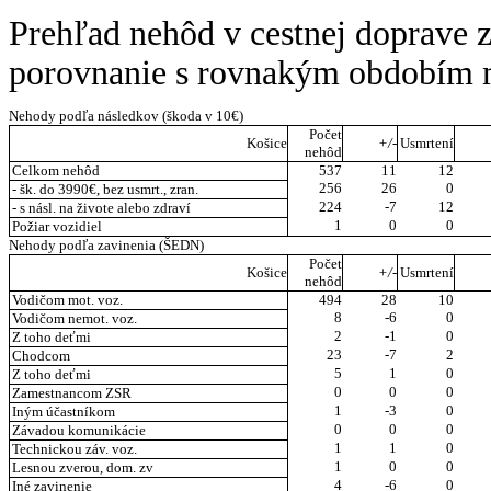
Prehľad nehôd v cestnej doprave 
porovnanie s rovnakým obdobím 
Nehody podľa následkov (škoda v 10€)
Počet
Košice
+/-
Usmrtení
nehôd
Celkom nehôd
537
11
12
256
26
0
- šk. do 3990€, bez usmrt., zran.
224
-7
12
- s násl. na živote alebo zdraví
1
0
0
Požiar vozidiel
Nehody podľa zavinenia (ŠEDN)
Počet
Košice
+/-
Usmrtení
nehôd
Vodičom mot. voz.
494
28
10
8
-6
0
Vodičom nemot. voz.
2
-1
0
Z toho deťmi
23
-7
2
Chodcom
5
1
0
Z toho deťmi
0
0
0
Zamestnancom ZSR
1
-3
0
Iným účastníkom
0
0
0
Závadou komunikácie
1
1
0
Technickou záv. voz.
1
0
0
Lesnou zverou, dom. zv
4
-6
0
Iné zavinenie