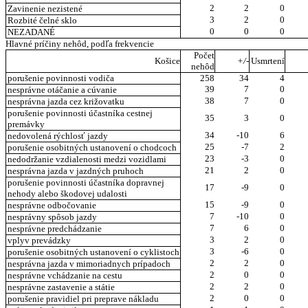
2
2
0
Zavinenie nezistené
3
2
0
Rozbité čelné sklo
0
0
0
NEZADANÉ
Hlavné príčiny nehôd, podľa frekvencie
Počet
Košice
+/-
Usmrtení
nehôd
porušenie povinnosti vodiča
258
34
4
39
7
0
nesprávne otáčanie a cúvanie
38
7
0
nesprávna jazda cez križovatku
porušenie povinnosti účastníka cestnej
35
3
0
premávky
34
-10
6
nedovolená rýchlosť jazdy
25
-7
2
porušenie osobitných ustanovení o chodcoch
23
-3
0
nedodržanie vzdialenosti medzi vozidlami
21
2
0
nesprávna jazda v jazdných pruhoch
porušenie povinnosti účastníka dopravnej
17
-9
0
nehody alebo škodovej udalosti
15
-9
0
nesprávne odbočovanie
7
-10
0
nesprávny spôsob jazdy
7
6
0
nesprávne predchádzanie
3
2
0
vplyv prevádzky
3
-6
0
porušenie osobitných ustanovení o cyklistoch
2
2
0
nesprávna jazda v mimoriadnych prípadoch
2
0
0
nesprávne vchádzanie na cestu
2
2
0
nesprávne zastavenie a státie
2
0
0
porušenie pravidiel pri preprave nákladu