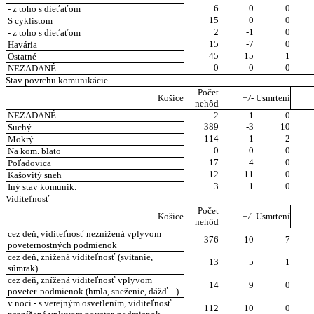
6
0
0
- z toho s dieťaťom
15
0
0
S cyklistom
2
-1
0
- z toho s dieťaťom
15
-7
0
Havária
45
15
1
Ostatné
0
0
0
NEZADANÉ
Stav povrchu komunikácie
Počet
Košice
+/-
Usmrtení
nehôd
NEZADANÉ
2
-1
0
389
-3
10
Suchý
114
-1
2
Mokrý
0
0
0
Na kom. blato
17
4
0
Poľadovica
12
11
0
Kašovitý sneh
3
1
0
Iný stav komunik.
Viditeľnosť
Počet
Košice
+/-
Usmrtení
nehôd
cez deň, viditeľnosť neznížená vplyvom
376
-10
7
poveternostných podmienok
cez deň, znížená viditeľnosť (svitanie,
13
5
1
súmrak)
cez deň, znížená viditeľnosť vplyvom
14
9
0
poveter. podmienok (hmla, sneženie, dážď ...)
v noci - s verejným osvetlením, viditeľnosť
112
10
0