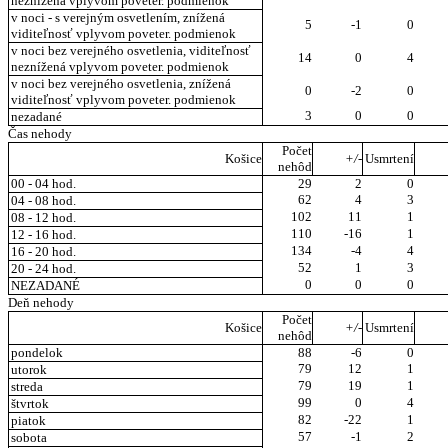
neznížená vplyvom poveter. podmienok
v noci - s verejným osvetlením, znížená
5
-1
0
viditeľnosť vplyvom poveter. podmienok
v noci bez verejného osvetlenia, viditeľnosť
14
0
4
neznížená vplyvom poveter. podmienok
v noci bez verejného osvetlenia, znížená
0
-2
0
viditeľnosť vplyvom poveter. podmienok
3
0
0
nezadané
Čas nehody
Počet
Košice
+/-
Usmrtení
nehôd
00 - 04 hod.
29
2
0
62
4
3
04 - 08 hod.
102
11
1
08 - 12 hod.
110
-16
1
12 - 16 hod.
134
-4
4
16 - 20 hod.
52
1
3
20 - 24 hod.
0
0
0
NEZADANÉ
Deň nehody
Počet
Košice
+/-
Usmrtení
nehôd
pondelok
88
-6
0
79
12
1
utorok
79
19
1
streda
99
0
4
štvrtok
82
-22
1
piatok
57
-1
2
sobota