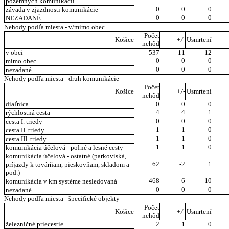
pozemných komunikácií
0
0
0
závada v zjazdnosti komunikácie
0
0
0
NEZADANÉ
Nehody podľa miesta - v/mimo obec
Počet
Košice
+/-
Usmrtení
nehôd
v obci
537
11
12
0
0
0
mimo obec
0
0
0
nezadané
Nehody podľa miesta - druh komunikácie
Počet
Košice
+/-
Usmrtení
nehôd
diaľnica
0
0
0
4
4
1
rýchlostná cesta
0
0
0
cesta I. triedy
1
1
0
cesta II. triedy
1
1
0
cesta III. triedy
1
1
0
komunikácia účelová - poľné a lesné cesty
komunikácia účelová - ostatné (parkoviská,
62
-2
1
príjazdy k továrňam, pieskovňam, skladom a
pod.)
468
6
10
komunikácia v km systéme nesledovaná
0
0
0
nezadané
Nehody podľa miesta - špecifické objekty
Počet
Košice
+/-
Usmrtení
nehôd
železničné priecestie
2
1
0