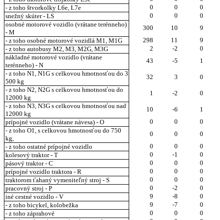
0
0
0
- z toho štvorkolky L6e, L7e
0
0
0
snežný skúter - LS
osobné motorové vozidlo (vrátane terénneho)
300
10
9
- M
298
11
9
- z toho osobné motorové vozidlá M1, M1G
2
-2
0
- z toho autobusy M2, M3, M2G, M3G
nákladné motorové vozidlo (vrátane
43
-5
1
terénneho) - N
- z toho N1, N1G s celkovou hmotnosťou do 3
32
3
0
500 kg
- z toho N2, N2G s celkovou hmotnosťou do
1
-2
0
12000 kg
- z toho N3, N3G s celkovou hmotnosťou nad
10
-6
1
12000 kg
0
0
0
prípojné vozidlo (vrátane návesa) - O
- z toho O1, s celkovou hmotnosťou do 750
0
0
0
kg,
0
0
0
- z toho ostatné prípojné vozidlo
0
-1
0
kolesový traktor - T
0
0
0
pásový traktor - C
0
0
0
prípojné vozidlo traktora - R
0
0
0
traktorom ťahaný vymeniteľný stroj - S
0
-2
0
pracovný stroj - P
9
-8
0
iné cestné vozidlo - V
9
-7
0
- z toho bicykel, kolobežka
0
0
0
- z toho záprahové