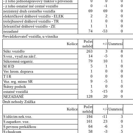
0
0
0
- z toho jednonápravový traktor s prívesom
0
-1
0
- z toho ostatné iné cestné vozidlo
69
69
0
nezistený druh cestného vozidla
2
2
0
električkové dráhové vozidlo - ELEK
1
0
0
trolejbusové dráhové vozidlo - TR
1
1
0
železničné dráhové vozidlo - ZE
74
-53
0
nezadané
Prevádzkovateľ vozidla, u vinníka
Počet
Košice
+/-
Usmrtení
nehôd
Súkr. vozidlo
263
3
8
14
-5
0
S.voz., využ.na zár.č.
79
10
1
Súkromná organiz.
5
1
0
M H D
1
0
0
Ver. hrom. doprava
0
0
0
T I R
9
-5
1
Voz. reg. mimo SR
1
0
0
Štátny podnik
5
-15
0
ostatné vozidlá
128
20
0
NEZADANÉ
Druh nehody Zrážka
Počet
Košice
+/-
Usmrtení
nehôd
S idúcim nek.voz.
194
-11
3
161
23
0
S zaparkov. voz.
64
-6
3
S pevnou prekážkou
58
-3
5
S chodcom