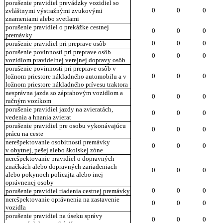
porušenie pravidiel prevádzky vozidiel so
0
0
0
zvláštnymi výstražnými zvukovými
znameniami alebo svetlami
porušenie pravidiel o prekážke cestnej
0
0
0
premávky
0
0
0
porušenie pravidiel pri preprave osôb
porušenie povinnosti pri preprave osôb
0
0
0
vozidlom pravidelnej verejnej dopravy osôb
porušenie povinnosti pri preprave osôb v
0
0
0
ložnom priestore nákladného automobilu a v
ložnom priestore nákladného prívesu traktora
nesprávna jazda so záprahovým vozidlom a
0
0
0
ručným vozíkom
porušenie pravidiel jazdy na zvieratách,
0
0
0
vedenia a hnania zvierat
porušenie pravidiel pre osobu vykonávajúcu
0
0
0
prácu na ceste
nerešpektovanie osobitnosti premávky
0
0
0
v obytnej, pešej alebo školskej zóne
nerešpektovanie pravidiel o dopravných
značkách alebo dopravných zariadeniach
0
0
0
alebo pokynoch policajta alebo inej
oprávnenej osoby
0
0
0
porušenie pravidiel riadenia cestnej premávky
nerešpektovanie oprávnenia na zastavenie
0
0
0
vozidla
porušenie pravidiel na úseku správy
0
0
0