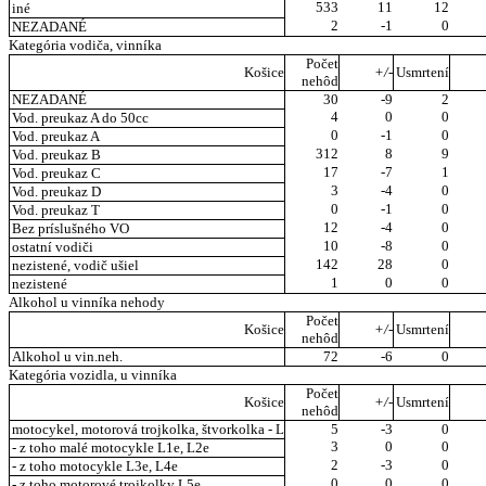
533
11
12
iné
2
-1
0
NEZADANÉ
Kategória vodiča, vinníka
Počet
Košice
+/-
Usmrtení
nehôd
NEZADANÉ
30
-9
2
4
0
0
Vod. preukaz A do 50cc
0
-1
0
Vod. preukaz A
312
8
9
Vod. preukaz B
17
-7
1
Vod. preukaz C
3
-4
0
Vod. preukaz D
0
-1
0
Vod. preukaz T
12
-4
0
Bez príslušného VO
10
-8
0
ostatní vodiči
142
28
0
nezistené, vodič ušiel
1
0
0
nezistené
Alkohol u vinníka nehody
Počet
Košice
+/-
Usmrtení
nehôd
Alkohol u vin.neh.
72
-6
0
Kategória vozidla, u vinníka
Počet
Košice
+/-
Usmrtení
nehôd
motocykel, motorová trojkolka, štvorkolka - L
5
-3
0
3
0
0
- z toho malé motocykle L1e, L2e
2
-3
0
- z toho motocykle L3e, L4e
0
0
0
- z toho motorové trojkolky L5e