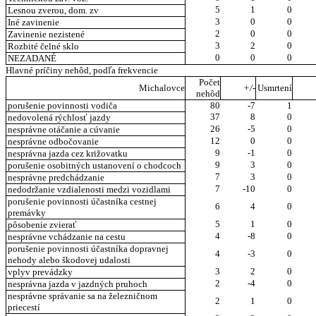
5
1
0
Lesnou zverou, dom. zv
3
0
0
Iné zavinenie
2
0
0
Zavinenie nezistené
3
2
0
Rozbité čelné sklo
0
0
0
NEZADANÉ
Hlavné príčiny nehôd, podľa frekvencie
Počet
Michalovce
+/-
Usmrtení
nehôd
porušenie povinnosti vodiča
80
-7
1
37
8
0
nedovolená rýchlosť jazdy
26
-5
0
nesprávne otáčanie a cúvanie
12
0
0
nesprávne odbočovanie
9
-1
0
nesprávna jazda cez križovatku
9
3
0
porušenie osobitných ustanovení o chodcoch
7
3
0
nesprávne predchádzanie
7
-10
0
nedodržanie vzdialenosti medzi vozidlami
porušenie povinnosti účastníka cestnej
6
4
0
premávky
5
1
0
pôsobenie zvierať
4
-8
0
nesprávne vchádzanie na cestu
porušenie povinnosti účastníka dopravnej
4
-3
0
nehody alebo škodovej udalosti
3
2
0
vplyv prevádzky
2
-4
0
nesprávna jazda v jazdných pruhoch
nesprávne správanie sa na železničnom
2
1
0
priecestí