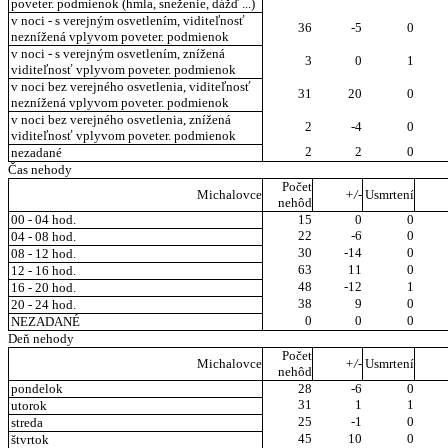
poveter. podmienok (hmla, sneženie, dážď ...)
v noci - s verejným osvetlením, viditeľnosť
36
-5
0
neznížená vplyvom poveter. podmienok
v noci - s verejným osvetlením, znížená
3
0
1
viditeľnosť vplyvom poveter. podmienok
v noci bez verejného osvetlenia, viditeľnosť
31
20
0
neznížená vplyvom poveter. podmienok
v noci bez verejného osvetlenia, znížená
2
-4
0
viditeľnosť vplyvom poveter. podmienok
2
2
0
nezadané
Čas nehody
Počet
Michalovce
+/-
Usmrtení
nehôd
00 - 04 hod.
15
0
0
22
-6
0
04 - 08 hod.
30
-14
0
08 - 12 hod.
63
11
0
12 - 16 hod.
48
-12
1
16 - 20 hod.
38
9
0
20 - 24 hod.
0
0
0
NEZADANÉ
Deň nehody
Počet
Michalovce
+/-
Usmrtení
nehôd
pondelok
28
-6
0
31
1
1
utorok
25
-1
0
streda
45
10
0
štvrtok