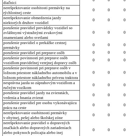
diaľnici
nerešpektovanie osobitosti premávky na
0
0
0
rýchlostnej ceste
nerešpektovanie obmedzenia jazdy
0
0
0
niektorých druhov vozidiel
porušenie pravidiel prevádzky vozidiel so
0
0
0
zvláštnymi výstražnými zvukovými
znameniami alebo svetlami
porušenie pravidiel o prekážke cestnej
0
0
0
premávky
0
0
0
porušenie pravidiel pri preprave osôb
porušenie povinnosti pri preprave osôb
0
0
0
vozidlom pravidelnej verejnej dopravy osôb
porušenie povinnosti pri preprave osôb v
0
0
0
ložnom priestore nákladného automobilu a v
ložnom priestore nákladného prívesu traktora
nesprávna jazda so záprahovým vozidlom a
0
0
0
ručným vozíkom
porušenie pravidiel jazdy na zvieratách,
0
0
0
vedenia a hnania zvierat
porušenie pravidiel pre osobu vykonávajúcu
0
0
0
prácu na ceste
nerešpektovanie osobitnosti premávky
0
0
0
v obytnej, pešej alebo školskej zóne
nerešpektovanie pravidiel o dopravných
značkách alebo dopravných zariadeniach
0
0
0
alebo pokynoch policajta alebo inej