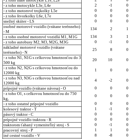
- z toho malé motocykle L1e, L2e
2
-1
0
- z toho motocykle L3e, L4e
0
0
0
- z toho motorové trojkolky L5e
0
0
0
- z toho štvorkolky L6e, L7e
0
0
0
snežný skúter - LS
osobné motorové vozidlo (vrátane terénneho)
134
2
1
- M
134
3
1
- z toho osobné motorové vozidlá M1, M1G
0
-1
0
- z toho autobusy M2, M3, M2G, M3G
nákladné motorové vozidlo (vrátane
25
8
0
terénneho) - N
- z toho N1, N1G s celkovou hmotnosťou do 3
20
10
0
500 kg
- z toho N2, N2G s celkovou hmotnosťou do
1
0
0
12000 kg
- z toho N3, N3G s celkovou hmotnosťou nad
4
-2
0
12000 kg
0
0
0
prípojné vozidlo (vrátane návesa) - O
- z toho O1, s celkovou hmotnosťou do 750
0
0
0
kg,
0
0
0
- z toho ostatné prípojné vozidlo
1
-1
0
kolesový traktor - T
0
0
0
pásový traktor - C
0
0
0
prípojné vozidlo traktora - R
0
-1
0
traktorom ťahaný vymeniteľný stroj - S
1
1
0
pracovný stroj - P
8
-8
0
iné cestné vozidlo - V