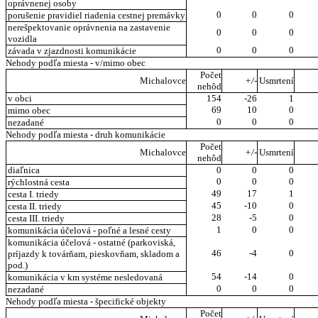
oprávnenej osoby
0
0
0
porušenie pravidiel riadenia cestnej premávky
nerešpektovanie oprávnenia na zastavenie
0
0
0
vozidla
0
0
0
závada v zjazdnosti komunikácie
Nehody podľa miesta - v/mimo obec
Počet
Michalovce
+/-
Usmrtení
nehôd
v obci
154
-26
1
69
10
0
mimo obec
0
0
0
nezadané
Nehody podľa miesta - druh komunikácie
Počet
Michalovce
+/-
Usmrtení
nehôd
diaľnica
0
0
0
0
0
0
rýchlostná cesta
49
17
1
cesta I. triedy
45
-10
0
cesta II. triedy
28
-5
0
cesta III. triedy
1
0
0
komunikácia účelová - poľné a lesné cesty
komunikácia účelová - ostatné (parkoviská,
46
-4
0
príjazdy k továrňam, pieskovňam, skladom a
pod.)
54
-14
0
komunikácia v km systéme nesledovaná
0
0
0
nezadané
Nehody podľa miesta - špecifické objekty
Počet