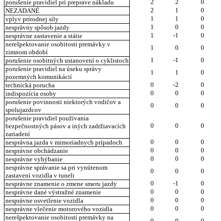
2
2
0
porušenie pravidiel pri preprave nákladu
2
1
0
NEZADANÉ
1
1
0
vplyv prírodnej sily
1
0
0
nesprávny spôsob jazdy
1
-1
0
nesprávne zastavenie a státie
nerešpektovanie osobitosti premávky v
1
0
0
zimnom období
1
-1
0
porušenie osobitných ustanovení o cyklistoch
porušenie pravidiel na úseku správy
1
1
0
pozemných komunikácií
0
-2
0
technická porucha
0
0
0
indispozícia osoby
porušenie povinnosti niektorých vodičov a
0
0
0
spolujazdcov
porušenie pravidiel používania
0
0
0
bezpečnostných pásov a iných zadržiavacích
zariadení
0
0
0
nesprávna jazda v mimoriadnych prípadoch
0
0
0
nesprávne obchádzanie
0
0
0
nesprávne vyhýbanie
nesprávne správanie sa pri vynútenom
0
0
0
zastavení vozidla v tuneli
0
-1
0
nesprávne znamenie o zmene smeru jazdy
0
0
0
nesprávne dané výstražné znamenie
0
0
0
nesprávne osvetlenie vozidla
0
0
0
nesprávne vlečenie motorového vozidla
nerešpektovanie osobitosti premávky na
0
0
0