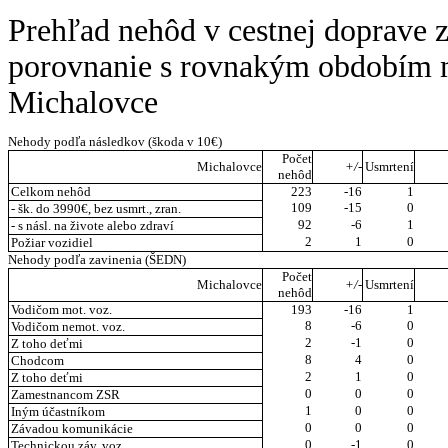
Prehľad nehôd v cestnej doprave 
porovnanie s rovnakým obdobím 
Michalovce
Nehody podľa následkov (škoda v 10€)
Počet
Michalovce
+/-
Usmrtení
nehôd
Celkom nehôd
223
-16
1
109
-15
0
- šk. do 3990€, bez usmrt., zran.
92
-6
1
- s násl. na živote alebo zdraví
2
1
0
Požiar vozidiel
Nehody podľa zavinenia (ŠEDN)
Počet
Michalovce
+/-
Usmrtení
nehôd
Vodičom mot. voz.
193
-16
1
8
-6
0
Vodičom nemot. voz.
2
-1
0
Z toho deťmi
8
4
0
Chodcom
2
1
0
Z toho deťmi
0
0
0
Zamestnancom ZSR
1
0
0
Iným účastníkom
0
0
0
Závadou komunikácie
0
-1
0
Technickou záv. voz.