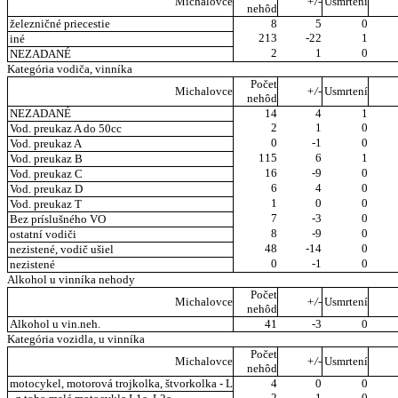
Michalovce
+/-
Usmrtení
nehôd
železničné priecestie
8
5
0
213
-22
1
iné
2
1
0
NEZADANÉ
Kategória vodiča, vinníka
Počet
Michalovce
+/-
Usmrtení
nehôd
NEZADANÉ
14
4
1
2
1
0
Vod. preukaz A do 50cc
0
-1
0
Vod. preukaz A
115
6
1
Vod. preukaz B
16
-9
0
Vod. preukaz C
6
4
0
Vod. preukaz D
1
0
0
Vod. preukaz T
7
-3
0
Bez príslušného VO
8
-9
0
ostatní vodiči
48
-14
0
nezistené, vodič ušiel
0
-1
0
nezistené
Alkohol u vinníka nehody
Počet
Michalovce
+/-
Usmrtení
nehôd
Alkohol u vin.neh.
41
-3
0
Kategória vozidla, u vinníka
Počet
Michalovce
+/-
Usmrtení
nehôd
motocykel, motorová trojkolka, štvorkolka - L
4
0
0
2
1
0