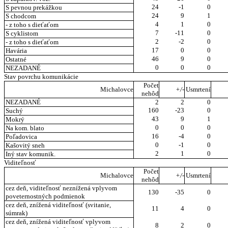
24
-1
0
S pevnou prekážkou
24
9
1
S chodcom
4
1
0
- z toho s dieťaťom
7
-11
0
S cyklistom
2
-2
0
- z toho s dieťaťom
17
0
0
Havária
46
9
0
Ostatné
0
0
0
NEZADANÉ
Stav povrchu komunikácie
Počet
Michalovce
+/-
Usmrtení
nehôd
NEZADANÉ
2
2
0
160
-23
0
Suchý
43
9
1
Mokrý
0
0
0
Na kom. blato
16
-4
0
Poľadovica
0
-1
0
Kašovitý sneh
2
1
0
Iný stav komunik.
Viditeľnosť
Počet
Michalovce
+/-
Usmrtení
nehôd
cez deň, viditeľnosť neznížená vplyvom
130
-35
0
poveternostných podmienok
cez deň, znížená viditeľnosť (svitanie,
11
4
0
súmrak)
cez deň, znížená viditeľnosť vplyvom
8
2
0