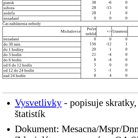
38
-6
0
piatok
28
-15
0
sobota
28
1
0
nedeľa
0
0
0
nezadané
Čas nahlásenia nehody
Počet
Michalovce
+/-
Usmrtení
nehôd
nezadané
0
0
0
156
-12
1
do 30 min.
20
1
0
do 1 hodiny
21
-4
0
do 3 hodín
8
-4
0
do 6 hodín
5
0
0
od 6 do 12 hodín
5
-1
0
od 12 do 24 hodín
8
4
0
nad 24 hodín
Vysvetlivky
- popisuje skratky,
štatistík
Dokument: Mesacna/Mspr/Dn