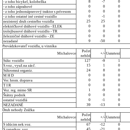
8
-7
0
- z toho bicykel, kolobežka
0
0
0
- z toho záprahové
0
0
0
- z toho jednonápravový traktor s prívesom
0
-1
0
- z toho ostatné iné cestné vozidlo
25
25
0
nezistený druh cestného vozidla
0
0
0
električkové dráhové vozidlo - ELEK
0
0
0
trolejbusové dráhové vozidlo - TR
0
0
0
železničné dráhové vozidlo - ZE
9
-50
0
nezadané
Prevádzkovateľ vozidla, u vinníka
Počet
Michalovce
+/-
Usmrtení
nehôd
Súkr. vozidlo
127
-9
1
15
1
0
S.voz., využ.na zár.č.
24
8
0
Súkromná organiz.
0
0
0
M H D
0
0
0
Ver. hrom. doprava
0
0
0
T I R
1
-9
0
Voz. reg. mimo SR
0
0
0
Štátny podnik
0
-1
0
ostatné vozidlá
39
-13
0
NEZADANÉ
Druh nehody Zrážka
Počet
Michalovce
+/-
Usmrtení
nehôd
S idúcim nek.voz.
67
-12
0
45
-21
0
S zaparkov. voz.