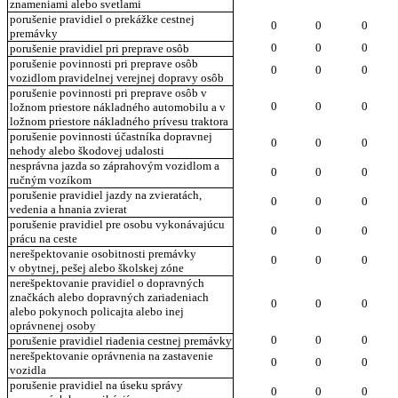
znameniami alebo svetlami
porušenie pravidiel o prekážke cestnej
0
0
0
premávky
0
0
0
porušenie pravidiel pri preprave osôb
porušenie povinnosti pri preprave osôb
0
0
0
vozidlom pravidelnej verejnej dopravy osôb
porušenie povinnosti pri preprave osôb v
0
0
0
ložnom priestore nákladného automobilu a v
ložnom priestore nákladného prívesu traktora
porušenie povinnosti účastníka dopravnej
0
0
0
nehody alebo škodovej udalosti
nesprávna jazda so záprahovým vozidlom a
0
0
0
ručným vozíkom
porušenie pravidiel jazdy na zvieratách,
0
0
0
vedenia a hnania zvierat
porušenie pravidiel pre osobu vykonávajúcu
0
0
0
prácu na ceste
nerešpektovanie osobitnosti premávky
0
0
0
v obytnej, pešej alebo školskej zóne
nerešpektovanie pravidiel o dopravných
značkách alebo dopravných zariadeniach
0
0
0
alebo pokynoch policajta alebo inej
oprávnenej osoby
0
0
0
porušenie pravidiel riadenia cestnej premávky
nerešpektovanie oprávnenia na zastavenie
0
0
0
vozidla
porušenie pravidiel na úseku správy
0
0
0