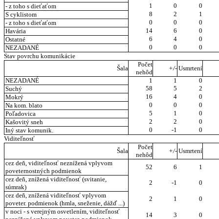
1
0
0
- z toho s dieťaťom
8
2
1
S cyklistom
0
0
0
- z toho s dieťaťom
14
6
0
Havária
6
4
0
Ostatné
0
0
0
NEZADANÉ
Stav povrchu komunikácie
Počet
Šala
+/-
Usmrtení
nehôd
NEZADANÉ
1
1
0
58
5
2
Suchý
16
4
0
Mokrý
0
0
0
Na kom. blato
5
1
0
Poľadovica
2
2
0
Kašovitý sneh
0
-1
0
Iný stav komunik.
Viditeľnosť
Počet
Šala
+/-
Usmrtení
nehôd
cez deň, viditeľnosť neznížená vplyvom
52
6
1
poveternostných podmienok
cez deň, znížená viditeľnosť (svitanie,
2
-1
0
súmrak)
cez deň, znížená viditeľnosť vplyvom
2
1
0
poveter. podmienok (hmla, sneženie, dážď ...)
v noci - s verejným osvetlením, viditeľnosť
14
3
0