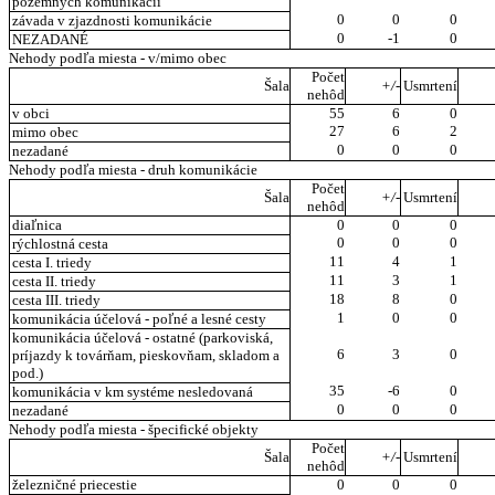
pozemných komunikácií
0
0
0
závada v zjazdnosti komunikácie
0
-1
0
NEZADANÉ
Nehody podľa miesta - v/mimo obec
Počet
Šala
+/-
Usmrtení
nehôd
v obci
55
6
0
27
6
2
mimo obec
0
0
0
nezadané
Nehody podľa miesta - druh komunikácie
Počet
Šala
+/-
Usmrtení
nehôd
diaľnica
0
0
0
0
0
0
rýchlostná cesta
11
4
1
cesta I. triedy
11
3
1
cesta II. triedy
18
8
0
cesta III. triedy
1
0
0
komunikácia účelová - poľné a lesné cesty
komunikácia účelová - ostatné (parkoviská,
6
3
0
príjazdy k továrňam, pieskovňam, skladom a
pod.)
35
-6
0
komunikácia v km systéme nesledovaná
0
0
0
nezadané
Nehody podľa miesta - špecifické objekty
Počet
Šala
+/-
Usmrtení
nehôd
železničné priecestie
0
0
0