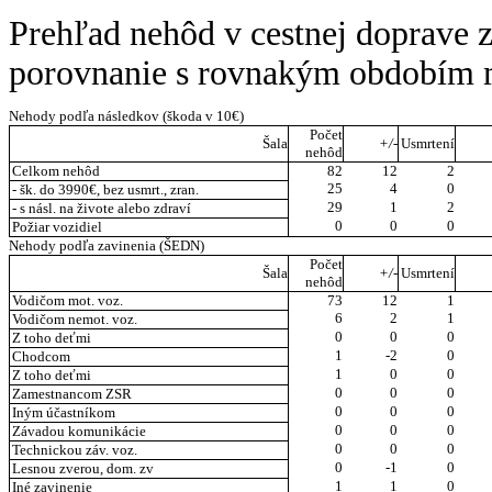
Prehľad nehôd v cestnej doprave 
porovnanie s rovnakým obdobím mi
Nehody podľa následkov (škoda v 10€)
Počet
Šala
+/-
Usmrtení
nehôd
Celkom nehôd
82
12
2
25
4
0
- šk. do 3990€, bez usmrt., zran.
29
1
2
- s násl. na živote alebo zdraví
0
0
0
Požiar vozidiel
Nehody podľa zavinenia (ŠEDN)
Počet
Šala
+/-
Usmrtení
nehôd
Vodičom mot. voz.
73
12
1
6
2
1
Vodičom nemot. voz.
0
0
0
Z toho deťmi
1
-2
0
Chodcom
1
0
0
Z toho deťmi
0
0
0
Zamestnancom ZSR
0
0
0
Iným účastníkom
0
0
0
Závadou komunikácie
0
0
0
Technickou záv. voz.
0
-1
0
Lesnou zverou, dom. zv
1
1
0
Iné zavinenie