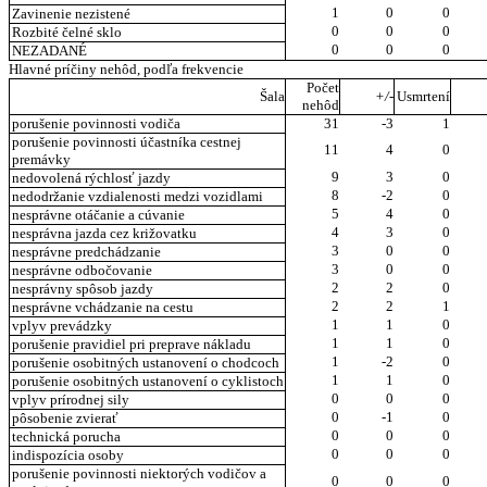
1
0
0
Zavinenie nezistené
0
0
0
Rozbité čelné sklo
0
0
0
NEZADANÉ
Hlavné príčiny nehôd, podľa frekvencie
Počet
Šala
+/-
Usmrtení
nehôd
porušenie povinnosti vodiča
31
-3
1
porušenie povinnosti účastníka cestnej
11
4
0
premávky
9
3
0
nedovolená rýchlosť jazdy
8
-2
0
nedodržanie vzdialenosti medzi vozidlami
5
4
0
nesprávne otáčanie a cúvanie
4
3
0
nesprávna jazda cez križovatku
3
0
0
nesprávne predchádzanie
3
0
0
nesprávne odbočovanie
2
2
0
nesprávny spôsob jazdy
2
2
1
nesprávne vchádzanie na cestu
1
1
0
vplyv prevádzky
1
1
0
porušenie pravidiel pri preprave nákladu
1
-2
0
porušenie osobitných ustanovení o chodcoch
1
1
0
porušenie osobitných ustanovení o cyklistoch
0
0
0
vplyv prírodnej sily
0
-1
0
pôsobenie zvierať
0
0
0
technická porucha
0
0
0
indispozícia osoby
porušenie povinnosti niektorých vodičov a
0
0
0