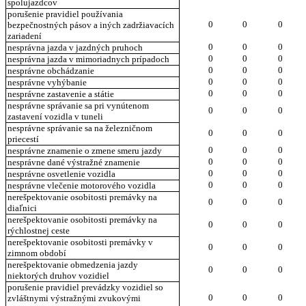
spolujazdcov
porušenie pravidiel používania
0
0
0
bezpečnostných pásov a iných zadržiavacích
zariadení
0
0
0
nesprávna jazda v jazdných pruhoch
0
0
0
nesprávna jazda v mimoriadnych prípadoch
0
0
0
nesprávne obchádzanie
0
0
0
nesprávne vyhýbanie
0
0
0
nesprávne zastavenie a státie
nesprávne správanie sa pri vynútenom
0
0
0
zastavení vozidla v tuneli
nesprávne správanie sa na železničnom
0
0
0
priecestí
0
0
0
nesprávne znamenie o zmene smeru jazdy
0
0
0
nesprávne dané výstražné znamenie
0
0
0
nesprávne osvetlenie vozidla
0
0
0
nesprávne vlečenie motorového vozidla
nerešpektovanie osobitosti premávky na
0
0
0
diaľnici
nerešpektovanie osobitosti premávky na
0
0
0
rýchlostnej ceste
nerešpektovanie osobitosti premávky v
0
0
0
zimnom období
nerešpektovanie obmedzenia jazdy
0
0
0
niektorých druhov vozidiel
porušenie pravidiel prevádzky vozidiel so
0
0
0
zvláštnymi výstražnými zvukovými