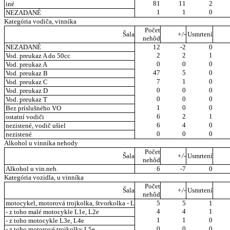
81
11
2
iné
1
1
0
NEZADANÉ
Kategória vodiča, vinníka
Počet
Šala
+/-
Usmrtení
nehôd
NEZADANÉ
12
-2
0
2
2
1
Vod. preukaz A do 50cc
0
0
0
Vod. preukaz A
47
5
0
Vod. preukaz B
7
1
0
Vod. preukaz C
0
0
0
Vod. preukaz D
0
0
0
Vod. preukaz T
1
0
0
Bez príslušného VO
6
2
1
ostatní vodiči
6
4
0
nezistené, vodič ušiel
0
0
0
nezistené
Alkohol u vinníka nehody
Počet
Šala
+/-
Usmrtení
nehôd
Alkohol u vin.neh.
6
-7
0
Kategória vozidla, u vinníka
Počet
Šala
+/-
Usmrtení
nehôd
motocykel, motorová trojkolka, štvorkolka - L
5
5
1
4
4
1
- z toho malé motocykle L1e, L2e
1
1
0
- z toho motocykle L3e, L4e
0
0
0
- z toho motorové trojkolky L5e