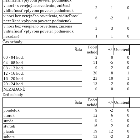
neznížená vplyvom poveter. podmienok
v noci - s verejným osvetlením, znížená
2
1
0
viditeľnosť vplyvom poveter. podmienok
v noci bez verejného osvetlenia, viditeľnosť
6
-2
1
neznížená vplyvom poveter. podmienok
v noci bez verejného osvetlenia, znížená
3
3
0
viditeľnosť vplyvom poveter. podmienok
1
1
0
nezadané
Čas nehody
Počet
Šala
+/-
Usmrtení
nehôd
00 - 04 hod.
2
0
0
11
-5
0
04 - 08 hod.
9
-2
0
08 - 12 hod.
20
8
1
12 - 16 hod.
23
10
1
16 - 20 hod.
13
-2
0
20 - 24 hod.
0
0
0
NEZADANÉ
Deň nehody
Počet
Šala
+/-
Usmrtení
nehôd
pondelok
9
-2
0
12
6
0
utorok
9
-1
0
streda
16
2
0
štvrtok
19
12
0
piatok
12
-2
2
sobota