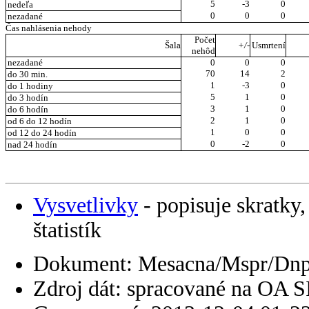
5
-3
0
nedeľa
0
0
0
nezadané
Čas nahlásenia nehody
Počet
Šala
+/-
Usmrtení
nehôd
nezadané
0
0
0
70
14
2
do 30 min.
1
-3
0
do 1 hodiny
5
1
0
do 3 hodín
3
1
0
do 6 hodín
2
1
0
od 6 do 12 hodín
1
0
0
od 12 do 24 hodín
0
-2
0
nad 24 hodín
Vysvetlivky
- popisuje skratky,
štatistík
Dokument: Mesacna/Mspr/Dnp
Zdroj dát: spracované na OA 