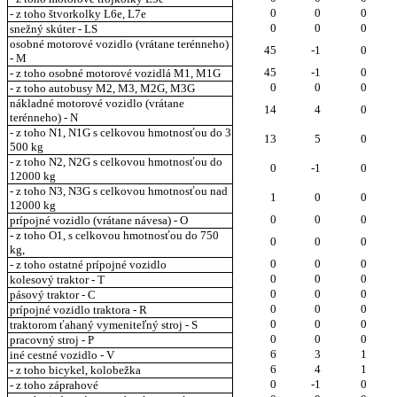
0
0
0
- z toho štvorkolky L6e, L7e
0
0
0
snežný skúter - LS
osobné motorové vozidlo (vrátane terénneho)
45
-1
0
- M
45
-1
0
- z toho osobné motorové vozidlá M1, M1G
0
0
0
- z toho autobusy M2, M3, M2G, M3G
nákladné motorové vozidlo (vrátane
14
4
0
terénneho) - N
- z toho N1, N1G s celkovou hmotnosťou do 3
13
5
0
500 kg
- z toho N2, N2G s celkovou hmotnosťou do
0
-1
0
12000 kg
- z toho N3, N3G s celkovou hmotnosťou nad
1
0
0
12000 kg
0
0
0
prípojné vozidlo (vrátane návesa) - O
- z toho O1, s celkovou hmotnosťou do 750
0
0
0
kg,
0
0
0
- z toho ostatné prípojné vozidlo
0
0
0
kolesový traktor - T
0
0
0
pásový traktor - C
0
0
0
prípojné vozidlo traktora - R
0
0
0
traktorom ťahaný vymeniteľný stroj - S
0
0
0
pracovný stroj - P
6
3
1
iné cestné vozidlo - V
6
4
1
- z toho bicykel, kolobežka
0
-1
0
- z toho záprahové