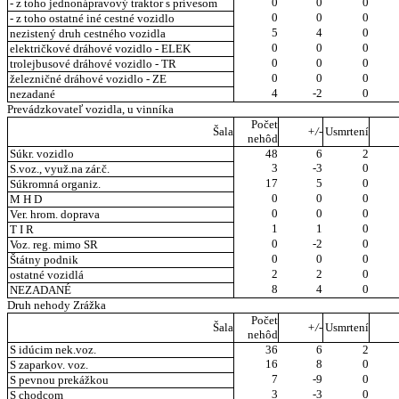
0
0
0
- z toho jednonápravový traktor s prívesom
0
0
0
- z toho ostatné iné cestné vozidlo
5
4
0
nezistený druh cestného vozidla
0
0
0
električkové dráhové vozidlo - ELEK
0
0
0
trolejbusové dráhové vozidlo - TR
0
0
0
železničné dráhové vozidlo - ZE
4
-2
0
nezadané
Prevádzkovateľ vozidla, u vinníka
Počet
Šala
+/-
Usmrtení
nehôd
Súkr. vozidlo
48
6
2
3
-3
0
S.voz., využ.na zár.č.
17
5
0
Súkromná organiz.
0
0
0
M H D
0
0
0
Ver. hrom. doprava
1
1
0
T I R
0
-2
0
Voz. reg. mimo SR
0
0
0
Štátny podnik
2
2
0
ostatné vozidlá
8
4
0
NEZADANÉ
Druh nehody Zrážka
Počet
Šala
+/-
Usmrtení
nehôd
S idúcim nek.voz.
36
6
2
16
8
0
S zaparkov. voz.
7
-9
0
S pevnou prekážkou
3
-3
0
S chodcom