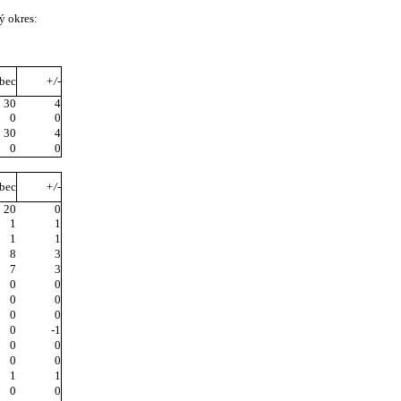
ý okres:
bec
+/-
30
4
0
0
30
4
0
0
bec
+/-
20
0
1
1
1
1
8
3
7
3
0
0
0
0
0
0
0
-1
0
0
0
0
1
1
0
0