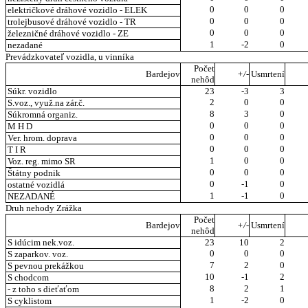
0
0
0
električkové dráhové vozidlo - ELEK
0
0
0
trolejbusové dráhové vozidlo - TR
0
0
0
železničné dráhové vozidlo - ZE
1
-2
0
nezadané
Prevádzkovateľ vozidla, u vinníka
Počet
Bardejov
+/-
Usmrtení
nehôd
Súkr. vozidlo
23
-3
3
2
0
0
S.voz., využ.na zár.č.
8
3
0
Súkromná organiz.
0
0
0
M H D
0
0
0
Ver. hrom. doprava
0
0
0
T I R
1
0
0
Voz. reg. mimo SR
0
0
0
Štátny podnik
0
-1
0
ostatné vozidlá
1
-1
0
NEZADANÉ
Druh nehody Zrážka
Počet
Bardejov
+/-
Usmrtení
nehôd
S idúcim nek.voz.
23
10
2
0
0
0
S zaparkov. voz.
7
2
0
S pevnou prekážkou
10
-1
2
S chodcom
8
2
1
- z toho s dieťaťom
1
-2
0
S cyklistom