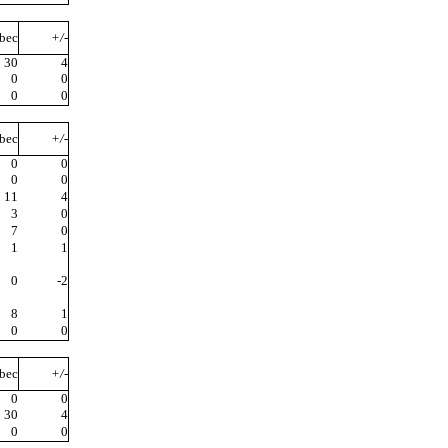
bec
+/-
30
4
0
0
0
0
bec
+/-
0
0
0
0
11
4
3
0
7
0
1
1
0
-2
8
1
0
0
bec
+/-
0
0
30
4
0
0