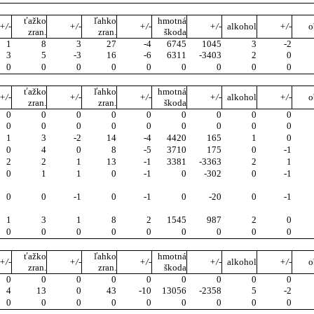
ťažko
ľahko
hmotná
+/-
+/-
+/-
+/-
alkohol
+/-
o
zran.
zran.
škoda
1
8
3
27
-4
6745
1045
3
-2
3
5
-3
16
-6
6311
-3403
2
0
0
0
0
0
0
0
0
0
0
ťažko
ľahko
hmotná
+/-
+/-
+/-
+/-
alkohol
+/-
o
zran.
zran.
škoda
0
0
0
0
0
0
0
0
0
0
0
0
0
0
0
0
0
0
1
3
-2
14
-4
4420
165
1
0
0
4
0
8
-5
3710
175
0
-1
2
2
1
13
-1
3381
-3363
2
1
0
1
1
0
-1
0
-302
0
-1
0
0
-1
0
-1
0
-20
0
-1
1
3
1
8
2
1545
987
2
0
0
0
0
0
0
0
0
0
0
ťažko
ľahko
hmotná
+/-
+/-
+/-
+/-
alkohol
+/-
o
zran.
zran.
škoda
0
0
0
0
0
0
0
0
0
4
13
0
43
-10
13056
-2358
5
-2
0
0
0
0
0
0
0
0
0