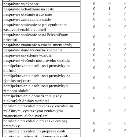
0
0
0
nesprávne vyhýbanie
0
-1
0
nesprávne vchádzanie na cestu
0
-2
0
nesprávne otáčanie a cúvanie
0
0
0
nesprávne zastavenie a státie
nesprávne správanie sa pri vynútenom
0
0
0
zastavení vozidla v tuneli
nesprávne správanie sa na železničnom
0
0
0
priecestí
0
0
0
nesprávne znamenie o zmene smeru jazdy
0
0
0
nesprávne dané výstražné znamenie
0
0
0
nesprávne osvetlenie vozidla
0
0
0
nesprávne vlečenie motorového vozidla
nerešpektovanie osobitosti premávky na
0
0
0
diaľnici
nerešpektovanie osobitosti premávky na
0
0
0
rýchlostnej ceste
nerešpektovanie osobitosti premávky v
0
0
0
zimnom období
nerešpektovanie obmedzenia jazdy
0
0
0
niektorých druhov vozidiel
porušenie pravidiel prevádzky vozidiel so
0
0
0
zvláštnymi výstražnými zvukovými
znameniami alebo svetlami
porušenie pravidiel o prekážke cestnej
0
0
0
premávky
0
0
0
porušenie pravidiel pri preprave osôb
porušenie povinnosti pri preprave osôb