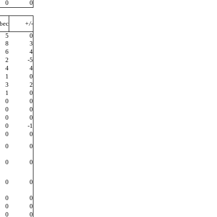
0
0
bec
+/-
5
0
8
3
6
4
2
-5
4
4
1
0
3
2
1
0
0
0
0
0
0
0
0
-1
0
0
0
0
0
0
0
0
0
0
0
0
0
0