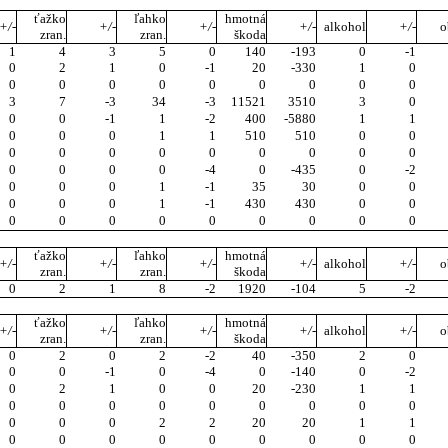
ťažko
ľahko
hmotná
+/-
+/-
+/-
+/-
alkohol
+/-
o
zran.
zran.
škoda
1
4
3
5
0
140
-193
0
-1
0
2
1
0
-1
20
-330
1
0
0
0
0
0
0
0
0
0
0
3
7
-3
34
-3
11521
3510
3
0
0
0
-1
1
-2
400
-5880
1
1
0
0
0
1
1
510
510
0
0
0
0
0
0
0
0
0
0
0
0
0
0
0
-4
0
-435
0
-2
0
0
0
1
-1
35
30
0
0
0
0
0
1
-1
430
430
0
0
0
0
0
0
0
0
0
0
0
ťažko
ľahko
hmotná
+/-
+/-
+/-
+/-
alkohol
+/-
o
zran.
zran.
škoda
0
2
1
8
-2
1920
-104
5
-2
ťažko
ľahko
hmotná
+/-
+/-
+/-
+/-
alkohol
+/-
o
zran.
zran.
škoda
0
2
0
2
-2
40
-350
2
0
0
0
-1
0
-4
0
-140
0
-2
0
2
1
0
0
20
-230
1
1
0
0
0
0
0
0
0
0
0
0
0
0
2
2
20
20
1
1
0
0
0
0
0
0
0
0
0