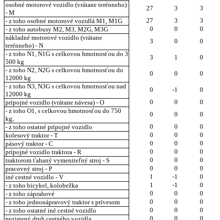
osobné motorové vozidlo (vrátane terénneho)
27
3
3
- M
27
3
3
- z toho osobné motorové vozidlá M1, M1G
0
0
0
- z toho autobusy M2, M3, M2G, M3G
nákladné motorové vozidlo (vrátane
3
0
0
terénneho) - N
- z toho N1, N1G s celkovou hmotnosťou do 3
3
1
0
500 kg
- z toho N2, N2G s celkovou hmotnosťou do
0
0
0
12000 kg
- z toho N3, N3G s celkovou hmotnosťou nad
0
-1
0
12000 kg
0
0
0
prípojné vozidlo (vrátane návesa) - O
- z toho O1, s celkovou hmotnosťou do 750
0
0
0
kg,
0
0
0
- z toho ostatné prípojné vozidlo
0
0
0
kolesový traktor - T
0
0
0
pásový traktor - C
0
0
0
prípojné vozidlo traktora - R
0
0
0
traktorom ťahaný vymeniteľný stroj - S
0
0
0
pracovný stroj - P
1
-1
0
iné cestné vozidlo - V
1
-1
0
- z toho bicykel, kolobežka
0
0
0
- z toho záprahové
0
0
0
- z toho jednonápravový traktor s prívesom
0
0
0
- z toho ostatné iné cestné vozidlo
0
0
0
nezistený druh cestného vozidla