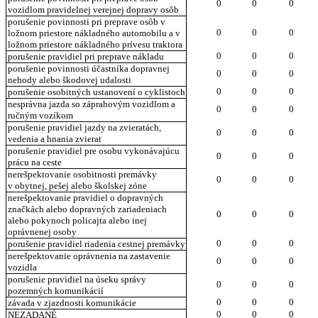
0
0
0
vozidlom pravidelnej verejnej dopravy osôb
porušenie povinnosti pri preprave osôb v
0
0
0
ložnom priestore nákladného automobilu a v
ložnom priestore nákladného prívesu traktora
0
0
0
porušenie pravidiel pri preprave nákladu
porušenie povinnosti účastníka dopravnej
0
0
0
nehody alebo škodovej udalosti
0
0
0
porušenie osobitných ustanovení o cyklistoch
nesprávna jazda so záprahovým vozidlom a
0
0
0
ručným vozíkom
porušenie pravidiel jazdy na zvieratách,
0
0
0
vedenia a hnania zvierat
porušenie pravidiel pre osobu vykonávajúcu
0
0
0
prácu na ceste
nerešpektovanie osobitnosti premávky
0
0
0
v obytnej, pešej alebo školskej zóne
nerešpektovanie pravidiel o dopravných
značkách alebo dopravných zariadeniach
0
0
0
alebo pokynoch policajta alebo inej
oprávnenej osoby
0
0
0
porušenie pravidiel riadenia cestnej premávky
nerešpektovanie oprávnenia na zastavenie
0
0
0
vozidla
porušenie pravidiel na úseku správy
0
0
0
pozemných komunikácií
0
0
0
závada v zjazdnosti komunikácie
0
0
0
NEZADANÉ