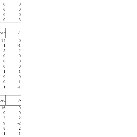
0
0
0
0
0
0
0
-3
bec
+/-
14
0
1
-1
5
2
0
0
0
0
0
0
1
1
0
0
0
-1
1
-1
bec
+/-
16
9
0
0
3
2
9
-2
8
2
1
1