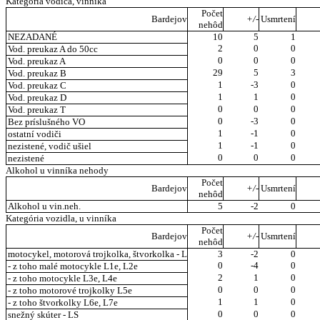
Kategória vodiča, vinníka
Počet
Bardejov
+/-
Usmrtení
nehôd
NEZADANÉ
10
5
1
2
0
0
Vod. preukaz A do 50cc
0
0
0
Vod. preukaz A
29
5
3
Vod. preukaz B
1
-3
0
Vod. preukaz C
1
1
0
Vod. preukaz D
0
0
0
Vod. preukaz T
0
-3
0
Bez príslušného VO
1
-1
0
ostatní vodiči
1
-1
0
nezistené, vodič ušiel
0
0
0
nezistené
Alkohol u vinníka nehody
Počet
Bardejov
+/-
Usmrtení
nehôd
Alkohol u vin.neh.
5
-2
0
Kategória vozidla, u vinníka
Počet
Bardejov
+/-
Usmrtení
nehôd
motocykel, motorová trojkolka, štvorkolka - L
3
-2
0
0
-4
0
- z toho malé motocykle L1e, L2e
2
1
0
- z toho motocykle L3e, L4e
0
0
0
- z toho motorové trojkolky L5e
1
1
0
- z toho štvorkolky L6e, L7e
0
0
0
snežný skúter - LS