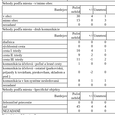
Nehody podľa miesta - v/mimo obec
Počet
Bardejov
+/-
Usmrtení
nehôd
v obci
30
4
1
15
0
3
mimo obec
0
0
0
nezadané
Nehody podľa miesta - druh komunikácie
Počet
Bardejov
+/-
Usmrtení
nehôd
diaľnica
0
0
0
0
0
0
rýchlostná cesta
16
4
1
cesta I. triedy
9
2
0
cesta II. triedy
11
-1
2
cesta III. triedy
1
0
0
komunikácia účelová - poľné a lesné cesty
komunikácia účelová - ostatné (parkoviská,
0
-2
0
príjazdy k továrňam, pieskovňam, skladom a
pod.)
8
1
1
komunikácia v km systéme nesledovaná
0
0
0
nezadané
Nehody podľa miesta - špecifické objekty
Počet
Bardejov
+/-
Usmrtení
nehôd
železničné priecestie
0
0
0
45
4
4
iné
0
0
0
NEZADANÉ