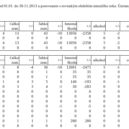
e od 01.01. do 30.11.2013 a porovnanie s rovnakým obdobím minulého roka. Územn
ťažko
ľahko
hmotná
+/-
+/-
+/-
+/-
alkohol
+/-
o
zran.
zran.
škoda
4
13
0
43
-10
13056
-2358
5
-2
0
0
0
0
0
0
0
0
0
4
13
0
43
-10
13056
-2358
5
-2
0
0
0
0
0
0
0
0
0
ťažko
ľahko
hmotná
+/-
+/-
+/-
+/-
alkohol
+/-
o
zran.
zran.
škoda
3
8
-4
36
-10
12601
-2475
5
-1
0
0
0
1
0
35
35
0
0
0
0
0
1
1
35
35
0
0
1
4
3
5
0
140
-193
0
-1
0
3
3
4
-1
30
-283
0
0
0
0
0
0
0
0
0
0
0
0
0
0
0
0
0
0
0
0
0
0
0
0
0
0
0
0
0
0
0
0
0
-1
0
-5
0
0
0
0
0
0
0
0
0
0
0
0
0
0
0
0
0
0
0
0
0
1
1
1
1
280
280
0
0
0
0
0
0
0
0
0
0
0