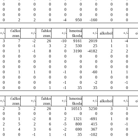
0
0
0
0
0
0
0
0
0
0
0
0
0
0
0
0
0
0
0
0
0
0
0
0
0
0
0
0
2
2
0
-4
950
-160
0
0
ťažko
ľahko
hmotná
+/-
+/-
+/-
+/-
alkohol
+/-
o
zran.
zran.
škoda
3
7
-2
26
-10
9161
2019
1
-4
0
0
-1
3
2
530
25
1
1
0
1
-1
8
0
3190
-4182
2
2
0
0
0
0
0
0
0
0
0
0
0
0
0
0
0
0
0
0
0
0
0
0
0
0
0
0
0
0
1
1
0
-1
0
-60
1
1
0
0
0
0
0
0
0
0
0
0
0
0
0
-1
0
-2
0
-1
0
0
0
1
-1
35
35
0
0
ťažko
ľahko
hmotná
+/-
+/-
+/-
+/-
alkohol
+/-
o
zran.
zran.
škoda
2
5
2
26
1
10515
5250
3
1
0
0
0
0
0
0
0
0
0
0
1
-2
8
2
1321
-691
1
0
2
5
2
6
-5
800
415
0
-1
1
4
3
6
-2
690
367
0
0
0
0
-1
1
-1
35
-102
0
0