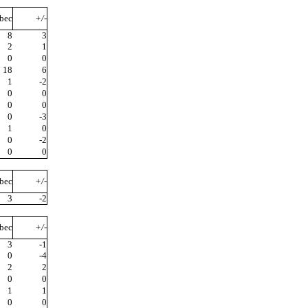
bec
+/-
8
3
2
1
0
0
18
6
1
-2
0
0
0
0
0
-3
1
0
0
-2
0
0
bec
+/-
3
-2
bec
+/-
3
-1
0
-4
2
2
0
0
1
1
0
0