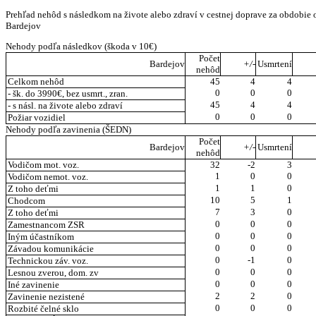
Prehľad nehôd s následkom na živote alebo zdraví v cestnej doprave za obdobi
Bardejov
Nehody podľa následkov (škoda v 10€)
Počet
Bardejov
+/-
Usmrtení
nehôd
Celkom nehôd
45
4
4
0
0
0
- šk. do 3990€, bez usmrt., zran.
45
4
4
- s násl. na živote alebo zdraví
0
0
0
Požiar vozidiel
Nehody podľa zavinenia (ŠEDN)
Počet
Bardejov
+/-
Usmrtení
nehôd
Vodičom mot. voz.
32
-2
3
1
0
0
Vodičom nemot. voz.
1
1
0
Z toho deťmi
10
5
1
Chodcom
7
3
0
Z toho deťmi
0
0
0
Zamestnancom ZSR
0
0
0
Iným účastníkom
0
0
0
Závadou komunikácie
0
-1
0
Technickou záv. voz.
0
0
0
Lesnou zverou, dom. zv
0
0
0
Iné zavinenie
2
2
0
Zavinenie nezistené
0
0
0
Rozbité čelné sklo