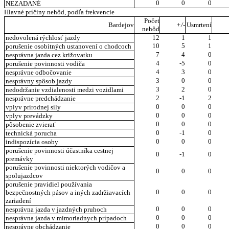
0
0
0
NEZADANÉ
Hlavné príčiny nehôd, podľa frekvencie
Počet
Bardejov
+/-
Usmrtení
nehôd
nedovolená rýchlosť jazdy
12
1
1
10
5
1
porušenie osobitných ustanovení o chodcoch
7
4
0
nesprávna jazda cez križovatku
4
-5
0
porušenie povinnosti vodiča
4
3
0
nesprávne odbočovanie
3
0
0
nesprávny spôsob jazdy
3
2
0
nedodržanie vzdialenosti medzi vozidlami
2
-1
2
nesprávne predchádzanie
0
0
0
vplyv prírodnej sily
0
0
0
vplyv prevádzky
0
0
0
pôsobenie zvierať
0
-1
0
technická porucha
0
0
0
indispozícia osoby
porušenie povinnosti účastníka cestnej
0
-1
0
premávky
porušenie povinnosti niektorých vodičov a
0
0
0
spolujazdcov
porušenie pravidiel používania
0
0
0
bezpečnostných pásov a iných zadržiavacích
zariadení
0
0
0
nesprávna jazda v jazdných pruhoch
0
0
0
nesprávna jazda v mimoriadnych prípadoch
0
0
0
nesprávne obchádzanie