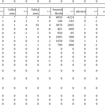
0
0
0
0
0
0
0
0
0
ťažko
ľahko
hmotná
+/-
+/-
+/-
+/-
alkohol
+/-
o
zran.
zran.
škoda
1
7
2
9
0
4850
-4224
2
-1
1
4
3
5
0
140
-193
0
-1
0
1
0
10
4
3870
2605
1
0
0
0
-4
6
-6
401
-669
1
0
0
0
-1
5
0
950
-95
0
0
0
1
1
4
0
1095
990
0
0
0
0
0
3
2
1050
550
1
1
2
0
-1
1
-5
700
-800
0
-1
0
0
0
0
0
0
0
0
0
0
0
0
0
0
0
0
0
0
0
0
0
0
0
0
0
0
0
0
0
0
0
-1
0
-5
0
0
0
0
0
0
0
0
0
0
0
0
0
0
0
-1
0
0
0
0
0
0
0
0
0
0
0
0
0
0
0
0
0
0
0
0
0
0
0
0
0
0
0
0
0
0
0
0
0
0
0
0
0
0
0
0
0
0
0
0
0
0
0
0
0