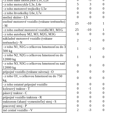
- z toho malé motocykle L1e, L2e
5
3
0
- z toho motocykle L3e, L4e
0
0
0
- z toho motorové trojkolky L5e
0
0
0
- z toho štvorkolky L6e, L7e
0
0
0
snežný skúter - LS
osobné motorové vozidlo (vrátane terénneho)
25
-10
1
- M
25
-10
1
- z toho osobné motorové vozidlá M1, M1G
0
0
0
- z toho autobusy M2, M3, M2G, M3G
nákladné motorové vozidlo (vrátane
2
-1
0
terénneho) - N
- z toho N1, N1G s celkovou hmotnosťou do 3
1
-2
0
500 kg
- z toho N2, N2G s celkovou hmotnosťou do
1
1
0
12000 kg
- z toho N3, N3G s celkovou hmotnosťou nad
0
0
0
12000 kg
0
0
0
prípojné vozidlo (vrátane návesa) - O
- z toho O1, s celkovou hmotnosťou do 750
0
0
0
kg,
0
0
0
- z toho ostatné prípojné vozidlo
0
-1
0
kolesový traktor - T
0
0
0
pásový traktor - C
0
0
0
prípojné vozidlo traktora - R
0
0
0
traktorom ťahaný vymeniteľný stroj - S
0
0
0
pracovný stroj - P
2
-3
0
iné cestné vozidlo - V