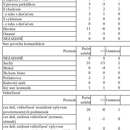
3
-3
1
S pevnou prekážkou
7
2
2
S chodcom
3
1
0
- z toho s dieťaťom
2
0
0
S cyklistom
0
0
0
- z toho s dieťaťom
11
-6
0
Havária
3
-5
0
Ostatné
0
0
0
NEZADANÉ
Stav povrchu komunikácie
Počet
Pezinok
+/-
Usmrtení
nehôd
NEZADANÉ
0
0
0
31
-15
2
Suchý
6
-4
1
Mokrý
0
0
0
Na kom. blato
2
2
0
Poľadovica
0
0
0
Kašovitý sneh
1
1
0
Iný stav komunik.
Viditeľnosť
Počet
Pezinok
+/-
Usmrtení
nehôd
cez deň, viditeľnosť neznížená vplyvom
26
-8
1
poveternostných podmienok
cez deň, znížená viditeľnosť (svitanie,
2
-1
0
súmrak)
cez deň, znížená viditeľnosť vplyvom
0
0
0