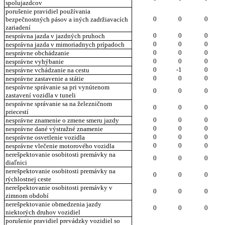
spolujazdcov
porušenie pravidiel používania
0
0
0
bezpečnostných pásov a iných zadržiavacích
zariadení
0
0
0
nesprávna jazda v jazdných pruhoch
0
0
0
nesprávna jazda v mimoriadnych prípadoch
0
0
0
nesprávne obchádzanie
0
0
0
nesprávne vyhýbanie
0
-1
0
nesprávne vchádzanie na cestu
0
0
0
nesprávne zastavenie a státie
nesprávne správanie sa pri vynútenom
0
0
0
zastavení vozidla v tuneli
nesprávne správanie sa na železničnom
0
0
0
priecestí
0
0
0
nesprávne znamenie o zmene smeru jazdy
0
0
0
nesprávne dané výstražné znamenie
0
0
0
nesprávne osvetlenie vozidla
0
0
0
nesprávne vlečenie motorového vozidla
nerešpektovanie osobitosti premávky na
0
0
0
diaľnici
nerešpektovanie osobitosti premávky na
0
0
0
rýchlostnej ceste
nerešpektovanie osobitosti premávky v
0
0
0
zimnom období
nerešpektovanie obmedzenia jazdy
0
0
0
niektorých druhov vozidiel
porušenie pravidiel prevádzky vozidiel so