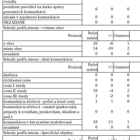
vozidla
porušenie pravidiel na úseku správy
0
0
0
pozemných komunikácií
0
0
0
závada v zjazdnosti komunikácie
0
0
0
NEZADANÉ
Nehody podľa miesta - v/mimo obec
Počet
Pezinok
+/-
Usmrtení
nehôd
v obci
26
-6
1
14
-10
2
mimo obec
0
0
0
nezadané
Nehody podľa miesta - druh komunikácie
Počet
Pezinok
+/-
Usmrtení
nehôd
diaľnica
0
0
0
0
0
0
rýchlostná cesta
0
0
0
cesta I. triedy
18
-4
2
cesta II. triedy
3
-2
0
cesta III. triedy
1
1
0
komunikácia účelová - poľné a lesné cesty
komunikácia účelová - ostatné (parkoviská,
0
0
0
príjazdy k továrňam, pieskovňam, skladom a
pod.)
18
-11
1
komunikácia v km systéme nesledovaná
0
0
0
nezadané
Nehody podľa miesta - špecifické objekty
Počet