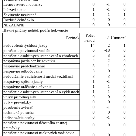
0
-1
0
Lesnou zverou, dom. zv
1
-1
0
Iné zavinenie
1
1
1
Zavinenie nezistené
0
0
0
Rozbité čelné sklo
0
0
0
NEZADANÉ
Hlavné príčiny nehôd, podľa frekvencie
Počet
Pezinok
+/-
Usmrtení
nehôd
nedovolená rýchlosť jazdy
14
2
1
6
-18
0
porušenie povinnosti vodiča
5
3
2
porušenie osobitných ustanovení o chodcoch
4
-2
0
nesprávna jazda cez križovatku
3
1
0
nesprávne predchádzanie
3
0
0
nesprávne odbočovanie
2
2
0
nedodržanie vzdialenosti medzi vozidlami
1
-1
0
nesprávny spôsob jazdy
1
1
0
nesprávne otáčanie a cúvanie
1
-1
0
porušenie osobitných ustanovení o cyklistoch
0
0
0
vplyv prírodnej sily
0
0
0
vplyv prevádzky
0
-1
0
pôsobenie zvierať
0
0
0
technická porucha
0
-1
0
indispozícia osoby
porušenie povinnosti účastníka cestnej
0
0
0
premávky
porušenie povinnosti niektorých vodičov a
0
0
0