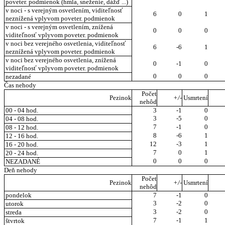
poveter. podmienok (hmla, sneženie, dážď ...)
v noci - s verejným osvetlením, viditeľnosť
6
0
1
neznížená vplyvom poveter. podmienok
v noci - s verejným osvetlením, znížená
0
0
0
viditeľnosť vplyvom poveter. podmienok
v noci bez verejného osvetlenia, viditeľnosť
6
-6
1
neznížená vplyvom poveter. podmienok
v noci bez verejného osvetlenia, znížená
0
-1
0
viditeľnosť vplyvom poveter. podmienok
0
0
0
nezadané
Čas nehody
Počet
Pezinok
+/-
Usmrtení
nehôd
00 - 04 hod.
3
-1
0
3
-5
0
04 - 08 hod.
7
-1
0
08 - 12 hod.
8
-6
1
12 - 16 hod.
12
-3
1
16 - 20 hod.
7
0
1
20 - 24 hod.
0
0
0
NEZADANÉ
Deň nehody
Počet
Pezinok
+/-
Usmrtení
nehôd
pondelok
7
-1
0
3
-2
0
utorok
3
-2
0
streda
7
-1
1
štvrtok