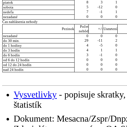
8
3
1
piatok
5
-12
0
sobota
7
-1
1
nedeľa
0
0
0
nezadané
Čas nahlásenia nehody
Počet
Pezinok
+/-
Usmrtení
nehôd
nezadané
0
0
0
29
-11
2
do 30 min.
4
-5
0
do 1 hodiny
4
1
1
do 3 hodín
3
-1
0
do 6 hodín
0
0
0
od 6 do 12 hodín
0
0
0
od 12 do 24 hodín
0
0
0
nad 24 hodín
Vysvetlivky
- popisuje skratky,
štatistík
Dokument: Mesacna/Zspr/Dnp