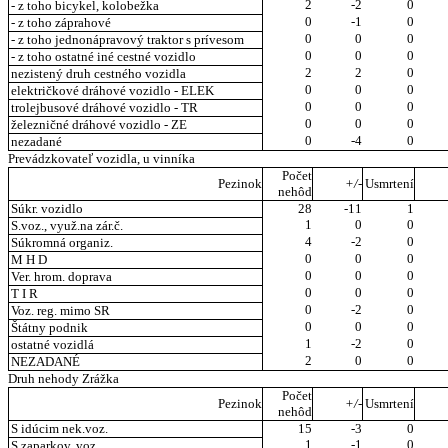
2
-2
0
- z toho bicykel, kolobežka
0
-1
0
- z toho záprahové
0
0
0
- z toho jednonápravový traktor s prívesom
0
0
0
- z toho ostatné iné cestné vozidlo
2
2
0
nezistený druh cestného vozidla
0
0
0
električkové dráhové vozidlo - ELEK
0
0
0
trolejbusové dráhové vozidlo - TR
0
0
0
železničné dráhové vozidlo - ZE
0
-4
0
nezadané
Prevádzkovateľ vozidla, u vinníka
Počet
Pezinok
+/-
Usmrtení
nehôd
Súkr. vozidlo
28
-11
1
1
0
0
S.voz., využ.na zár.č.
4
-2
0
Súkromná organiz.
0
0
0
M H D
0
0
0
Ver. hrom. doprava
0
0
0
T I R
0
-2
0
Voz. reg. mimo SR
0
0
0
Štátny podnik
1
-2
0
ostatné vozidlá
2
0
0
NEZADANÉ
Druh nehody Zrážka
Počet
Pezinok
+/-
Usmrtení
nehôd
S idúcim nek.voz.
15
-3
0
1
-1
0
S zaparkov. voz.