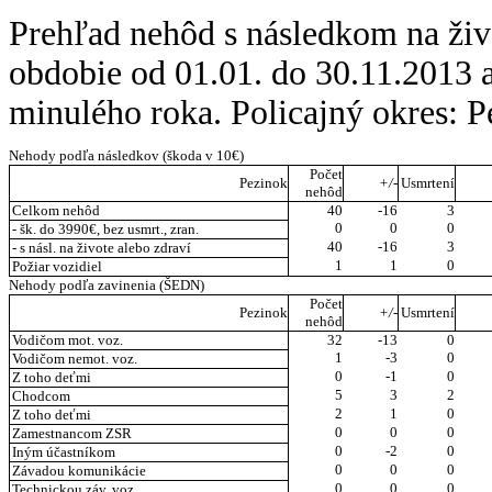
Prehľad nehôd s následkom na živo
obdobie od 01.01. do 30.11.2013
minulého roka. Policajný okres: P
Nehody podľa následkov (škoda v 10€)
Počet
Pezinok
+/-
Usmrtení
nehôd
Celkom nehôd
40
-16
3
0
0
0
- šk. do 3990€, bez usmrt., zran.
40
-16
3
- s násl. na živote alebo zdraví
1
1
0
Požiar vozidiel
Nehody podľa zavinenia (ŠEDN)
Počet
Pezinok
+/-
Usmrtení
nehôd
Vodičom mot. voz.
32
-13
0
1
-3
0
Vodičom nemot. voz.
0
-1
0
Z toho deťmi
5
3
2
Chodcom
2
1
0
Z toho deťmi
0
0
0
Zamestnancom ZSR
0
-2
0
Iným účastníkom
0
0
0
Závadou komunikácie
0
0
0
Technickou záv. voz.