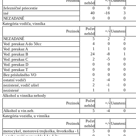
Pezinok
+/-
Usmrtení
nehôd
železničné priecestie
0
0
0
40
-16
3
iné
0
0
0
NEZADANÉ
Kategória vodiča, vinníka
Počet
Pezinok
+/-
Usmrtení
nehôd
NEZADANÉ
5
2
2
4
0
0
Vod. preukaz A do 50cc
1
1
0
Vod. preukaz A
24
-8
1
Vod. preukaz B
2
-5
0
Vod. preukaz C
0
0
0
Vod. preukaz D
0
0
0
Vod. preukaz T
0
0
0
Bez príslušného VO
2
-4
0
ostatní vodiči
2
-1
0
nezistené, vodič ušiel
1
1
0
nezistené
Alkohol u vinníka nehody
Počet
Pezinok
+/-
Usmrtení
nehôd
Alkohol u vin.neh.
5
-4
0
Kategória vozidla, u vinníka
Počet
Pezinok
+/-
Usmrtení
nehôd
motocykel, motorová trojkolka, štvorkolka - L
5
0
0
0
-3
0