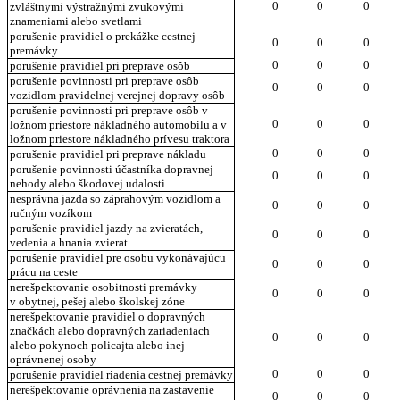
0
0
0
zvláštnymi výstražnými zvukovými
znameniami alebo svetlami
porušenie pravidiel o prekážke cestnej
0
0
0
premávky
0
0
0
porušenie pravidiel pri preprave osôb
porušenie povinnosti pri preprave osôb
0
0
0
vozidlom pravidelnej verejnej dopravy osôb
porušenie povinnosti pri preprave osôb v
0
0
0
ložnom priestore nákladného automobilu a v
ložnom priestore nákladného prívesu traktora
0
0
0
porušenie pravidiel pri preprave nákladu
porušenie povinnosti účastníka dopravnej
0
0
0
nehody alebo škodovej udalosti
nesprávna jazda so záprahovým vozidlom a
0
0
0
ručným vozíkom
porušenie pravidiel jazdy na zvieratách,
0
0
0
vedenia a hnania zvierat
porušenie pravidiel pre osobu vykonávajúcu
0
0
0
prácu na ceste
nerešpektovanie osobitnosti premávky
0
0
0
v obytnej, pešej alebo školskej zóne
nerešpektovanie pravidiel o dopravných
značkách alebo dopravných zariadeniach
0
0
0
alebo pokynoch policajta alebo inej
oprávnenej osoby
0
0
0
porušenie pravidiel riadenia cestnej premávky
nerešpektovanie oprávnenia na zastavenie
0
0
0