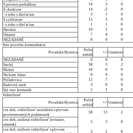
14
3
0
S pevnou prekážkou
14
-2
0
S chodcom
3
1
0
- z toho s dieťaťom
12
3
0
S cyklistom
1
1
0
- z toho s dieťaťom
10
5
0
Havária
7
4
0
Ostatné
0
0
0
NEZADANÉ
Stav povrchu komunikácie
Počet
Považská Bystrica
+/-
Usmrtení
nehôd
NEZADANÉ
0
0
0
58
5
2
Suchý
18
6
0
Mokrý
0
0
0
Na kom. blato
12
7
0
Poľadovica
3
0
0
Kašovitý sneh
2
1
0
Iný stav komunik.
Viditeľnosť
Počet
Považská Bystrica
+/-
Usmrtení
nehôd
cez deň, viditeľnosť neznížená vplyvom
58
13
2
poveternostných podmienok
cez deň, znížená viditeľnosť (svitanie,
5
5
0
súmrak)
cez deň, znížená viditeľnosť vplyvom
5
1
0