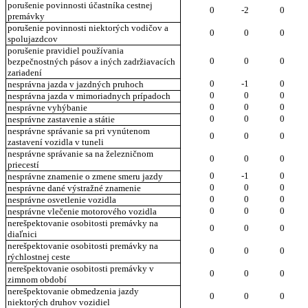
porušenie povinnosti účastníka cestnej
0
-2
0
premávky
porušenie povinnosti niektorých vodičov a
0
0
0
spolujazdcov
porušenie pravidiel používania
0
0
0
bezpečnostných pásov a iných zadržiavacích
zariadení
0
-1
0
nesprávna jazda v jazdných pruhoch
0
0
0
nesprávna jazda v mimoriadnych prípadoch
0
0
0
nesprávne vyhýbanie
0
0
0
nesprávne zastavenie a státie
nesprávne správanie sa pri vynútenom
0
0
0
zastavení vozidla v tuneli
nesprávne správanie sa na železničnom
0
0
0
priecestí
0
-1
0
nesprávne znamenie o zmene smeru jazdy
0
0
0
nesprávne dané výstražné znamenie
0
0
0
nesprávne osvetlenie vozidla
0
0
0
nesprávne vlečenie motorového vozidla
nerešpektovanie osobitosti premávky na
0
0
0
diaľnici
nerešpektovanie osobitosti premávky na
0
0
0
rýchlostnej ceste
nerešpektovanie osobitosti premávky v
0
0
0
zimnom období
nerešpektovanie obmedzenia jazdy
0
0
0
niektorých druhov vozidiel