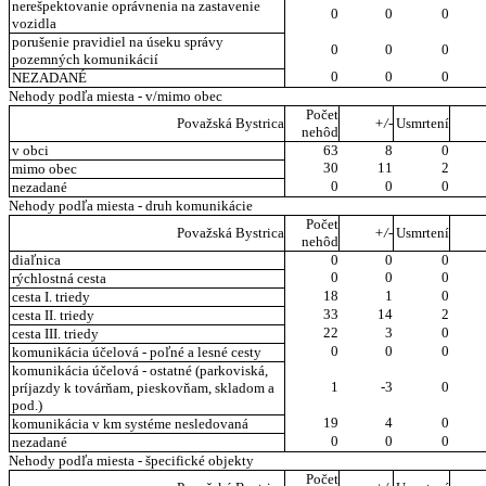
nerešpektovanie oprávnenia na zastavenie
0
0
0
vozidla
porušenie pravidiel na úseku správy
0
0
0
pozemných komunikácií
0
0
0
NEZADANÉ
Nehody podľa miesta - v/mimo obec
Počet
Považská Bystrica
+/-
Usmrtení
nehôd
v obci
63
8
0
30
11
2
mimo obec
0
0
0
nezadané
Nehody podľa miesta - druh komunikácie
Počet
Považská Bystrica
+/-
Usmrtení
nehôd
diaľnica
0
0
0
0
0
0
rýchlostná cesta
18
1
0
cesta I. triedy
33
14
2
cesta II. triedy
22
3
0
cesta III. triedy
0
0
0
komunikácia účelová - poľné a lesné cesty
komunikácia účelová - ostatné (parkoviská,
1
-3
0
príjazdy k továrňam, pieskovňam, skladom a
pod.)
19
4
0
komunikácia v km systéme nesledovaná
0
0
0
nezadané
Nehody podľa miesta - špecifické objekty
Počet