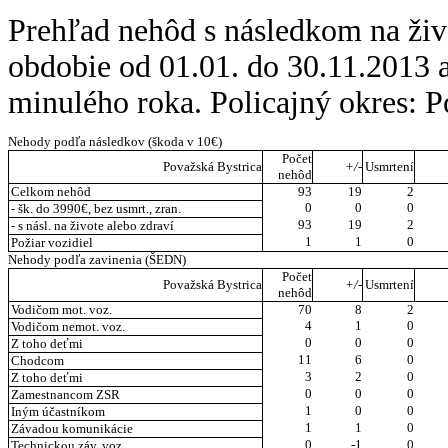
Prehľad nehôd s následkom na živo
obdobie od 01.01. do 30.11.2013
minulého roka. Policajný okres: P
Nehody podľa následkov (škoda v 10€)
Počet
Považská Bystrica
+/-
Usmrtení
nehôd
Celkom nehôd
93
19
2
0
0
0
- šk. do 3990€, bez usmrt., zran.
93
19
2
- s násl. na živote alebo zdraví
1
1
0
Požiar vozidiel
Nehody podľa zavinenia (ŠEDN)
Počet
Považská Bystrica
+/-
Usmrtení
nehôd
Vodičom mot. voz.
70
8
2
4
1
0
Vodičom nemot. voz.
0
0
0
Z toho deťmi
11
6
0
Chodcom
3
2
0
Z toho deťmi
0
0
0
Zamestnancom ZSR
1
0
0
Iným účastníkom
1
1
0
Závadou komunikácie
0
-1
0
Technickou záv. voz.