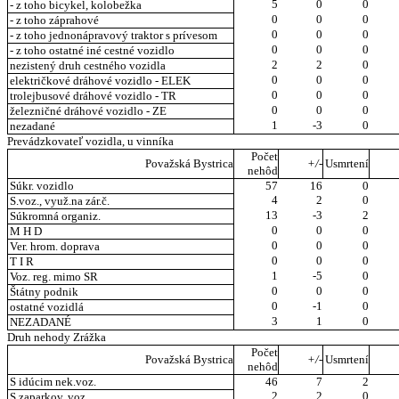
5
0
0
- z toho bicykel, kolobežka
0
0
0
- z toho záprahové
0
0
0
- z toho jednonápravový traktor s prívesom
0
0
0
- z toho ostatné iné cestné vozidlo
2
2
0
nezistený druh cestného vozidla
0
0
0
električkové dráhové vozidlo - ELEK
0
0
0
trolejbusové dráhové vozidlo - TR
0
0
0
železničné dráhové vozidlo - ZE
1
-3
0
nezadané
Prevádzkovateľ vozidla, u vinníka
Počet
Považská Bystrica
+/-
Usmrtení
nehôd
Súkr. vozidlo
57
16
0
4
2
0
S.voz., využ.na zár.č.
13
-3
2
Súkromná organiz.
0
0
0
M H D
0
0
0
Ver. hrom. doprava
0
0
0
T I R
1
-5
0
Voz. reg. mimo SR
0
0
0
Štátny podnik
0
-1
0
ostatné vozidlá
3
1
0
NEZADANÉ
Druh nehody Zrážka
Počet
Považská Bystrica
+/-
Usmrtení
nehôd
S idúcim nek.voz.
46
7
2
2
2
0
S zaparkov. voz.