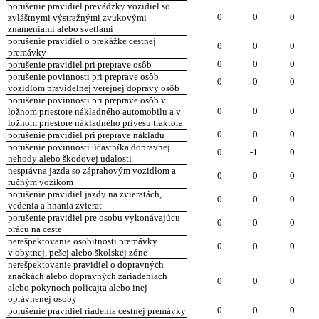
porušenie pravidiel prevádzky vozidiel so
0
0
0
zvláštnymi výstražnými zvukovými
znameniami alebo svetlami
porušenie pravidiel o prekážke cestnej
0
0
0
premávky
0
0
0
porušenie pravidiel pri preprave osôb
porušenie povinnosti pri preprave osôb
0
0
0
vozidlom pravidelnej verejnej dopravy osôb
porušenie povinnosti pri preprave osôb v
0
0
0
ložnom priestore nákladného automobilu a v
ložnom priestore nákladného prívesu traktora
0
0
0
porušenie pravidiel pri preprave nákladu
porušenie povinnosti účastníka dopravnej
0
-1
0
nehody alebo škodovej udalosti
nesprávna jazda so záprahovým vozidlom a
0
0
0
ručným vozíkom
porušenie pravidiel jazdy na zvieratách,
0
0
0
vedenia a hnania zvierat
porušenie pravidiel pre osobu vykonávajúcu
0
0
0
prácu na ceste
nerešpektovanie osobitnosti premávky
0
0
0
v obytnej, pešej alebo školskej zóne
nerešpektovanie pravidiel o dopravných
značkách alebo dopravných zariadeniach
0
0
0
alebo pokynoch policajta alebo inej
oprávnenej osoby
0
0
0
porušenie pravidiel riadenia cestnej premávky