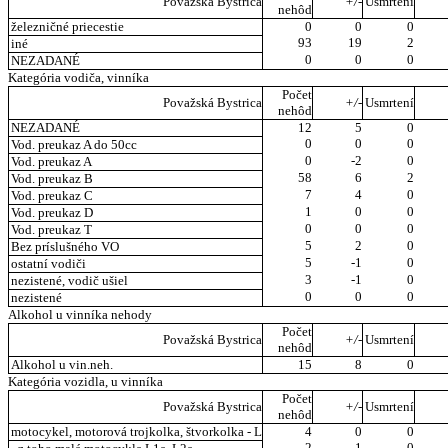
Považská Bystrica
+/-
Usmrtení
nehôd
železničné priecestie
0
0
0
93
19
2
iné
0
0
0
NEZADANÉ
Kategória vodiča, vinníka
Počet
Považská Bystrica
+/-
Usmrtení
nehôd
NEZADANÉ
12
5
0
0
0
0
Vod. preukaz A do 50cc
0
-2
0
Vod. preukaz A
58
6
2
Vod. preukaz B
7
4
0
Vod. preukaz C
1
0
0
Vod. preukaz D
0
0
0
Vod. preukaz T
5
2
0
Bez príslušného VO
5
-1
0
ostatní vodiči
3
-1
0
nezistené, vodič ušiel
0
0
0
nezistené
Alkohol u vinníka nehody
Počet
Považská Bystrica
+/-
Usmrtení
nehôd
Alkohol u vin.neh.
15
8
0
Kategória vozidla, u vinníka
Počet
Považská Bystrica
+/-
Usmrtení
nehôd
motocykel, motorová trojkolka, štvorkolka - L
4
0
0
2
1
0