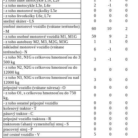
- z toho malé motocykle L1e, L2e
2
-1
0
- z toho motocykle L3e, L4e
0
0
0
- z toho motorové trojkolky L5e
0
0
0
- z toho štvorkolky L6e, L7e
0
0
0
snežný skúter - LS
osobné motorové vozidlo (vrátane terénneho)
60
10
2
- M
59
9
2
- z toho osobné motorové vozidlá M1, M1G
1
1
0
- z toho autobusy M2, M3, M2G, M3G
nákladné motorové vozidlo (vrátane
6
-1
0
terénneho) - N
- z toho N1, N1G s celkovou hmotnosťou do 3
3
-1
0
500 kg
- z toho N2, N2G s celkovou hmotnosťou do
0
0
0
12000 kg
- z toho N3, N3G s celkovou hmotnosťou nad
3
0
0
12000 kg
0
0
0
prípojné vozidlo (vrátane návesa) - O
- z toho O1, s celkovou hmotnosťou do 750
0
0
0
kg,
0
0
0
- z toho ostatné prípojné vozidlo
0
0
0
kolesový traktor - T
0
0
0
pásový traktor - C
0
0
0
prípojné vozidlo traktora - R
0
0
0
traktorom ťahaný vymeniteľný stroj - S
0
0
0
pracovný stroj - P
5
0
0
iné cestné vozidlo - V