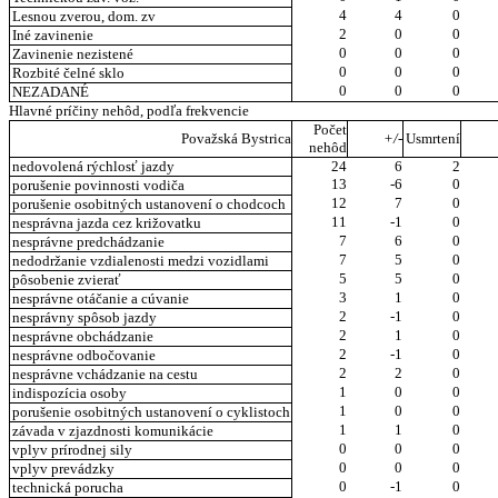
4
4
0
Lesnou zverou, dom. zv
2
0
0
Iné zavinenie
0
0
0
Zavinenie nezistené
0
0
0
Rozbité čelné sklo
0
0
0
NEZADANÉ
Hlavné príčiny nehôd, podľa frekvencie
Počet
Považská Bystrica
+/-
Usmrtení
nehôd
nedovolená rýchlosť jazdy
24
6
2
13
-6
0
porušenie povinnosti vodiča
12
7
0
porušenie osobitných ustanovení o chodcoch
11
-1
0
nesprávna jazda cez križovatku
7
6
0
nesprávne predchádzanie
7
5
0
nedodržanie vzdialenosti medzi vozidlami
5
5
0
pôsobenie zvierať
3
1
0
nesprávne otáčanie a cúvanie
2
-1
0
nesprávny spôsob jazdy
2
1
0
nesprávne obchádzanie
2
-1
0
nesprávne odbočovanie
2
2
0
nesprávne vchádzanie na cestu
1
0
0
indispozícia osoby
1
0
0
porušenie osobitných ustanovení o cyklistoch
1
1
0
závada v zjazdnosti komunikácie
0
0
0
vplyv prírodnej sily
0
0
0
vplyv prevádzky
0
-1
0
technická porucha