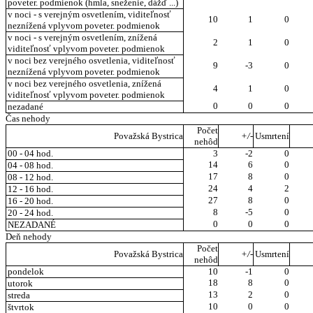
poveter. podmienok (hmla, sneženie, dážď ...)
v noci - s verejným osvetlením, viditeľnosť
10
1
0
neznížená vplyvom poveter. podmienok
v noci - s verejným osvetlením, znížená
2
1
0
viditeľnosť vplyvom poveter. podmienok
v noci bez verejného osvetlenia, viditeľnosť
9
-3
0
neznížená vplyvom poveter. podmienok
v noci bez verejného osvetlenia, znížená
4
1
0
viditeľnosť vplyvom poveter. podmienok
0
0
0
nezadané
Čas nehody
Počet
Považská Bystrica
+/-
Usmrtení
nehôd
00 - 04 hod.
3
-2
0
14
6
0
04 - 08 hod.
17
8
0
08 - 12 hod.
24
4
2
12 - 16 hod.
27
8
0
16 - 20 hod.
8
-5
0
20 - 24 hod.
0
0
0
NEZADANÉ
Deň nehody
Počet
Považská Bystrica
+/-
Usmrtení
nehôd
pondelok
10
-1
0
18
8
0
utorok
13
2
0
streda
10
0
0
štvrtok