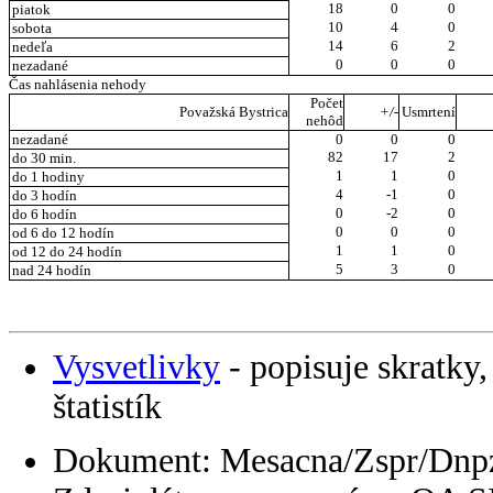
18
0
0
piatok
10
4
0
sobota
14
6
2
nedeľa
0
0
0
nezadané
Čas nahlásenia nehody
Počet
Považská Bystrica
+/-
Usmrtení
nehôd
nezadané
0
0
0
82
17
2
do 30 min.
1
1
0
do 1 hodiny
4
-1
0
do 3 hodín
0
-2
0
do 6 hodín
0
0
0
od 6 do 12 hodín
1
1
0
od 12 do 24 hodín
5
3
0
nad 24 hodín
Vysvetlivky
- popisuje skratky,
štatistík
Dokument: Mesacna/Zspr/Dnp