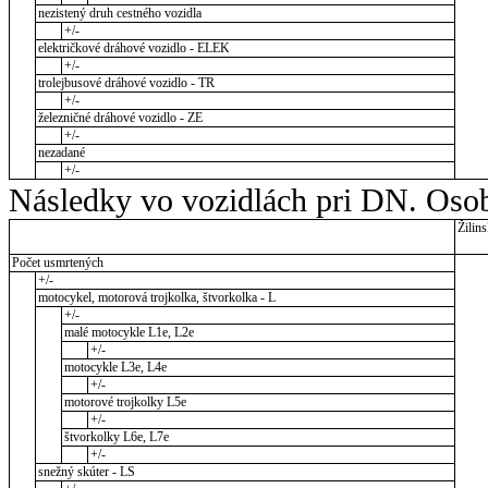
nezistený druh cestného vozidla
+/-
električkové dráhové vozidlo - ELEK
+/-
trolejbusové dráhové vozidlo - TR
+/-
železničné dráhové vozidlo - ZE
+/-
nezadané
+/-
Následky vo vozidlách pri DN. Osob
Žilins
Počet usmrtených
+/-
motocykel, motorová trojkolka, štvorkolka - L
+/-
malé motocykle L1e, L2e
+/-
motocykle L3e, L4e
+/-
motorové trojkolky L5e
+/-
štvorkolky L6e, L7e
+/-
snežný skúter - LS