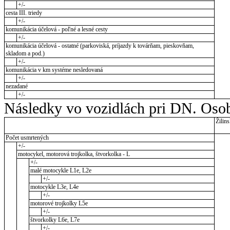
+/-
cesta III. triedy
+/-
komunikácia účelová - poľné a lesné cesty
+/-
komunikácia účelová - ostatné (parkoviská, príjazdy k továrňam, pieskovňam,
skladom a pod.)
+/-
komunikácia v km systéme nesledovaná
+/-
nezadané
+/-
Následky vo vozidlách pri DN. Osob
Žilins
Počet usmrtených
+/-
motocykel, motorová trojkolka, štvorkolka - L
+/-
malé motocykle L1e, L2e
+/-
motocykle L3e, L4e
+/-
motorové trojkolky L5e
+/-
štvorkolky L6e, L7e
+/-