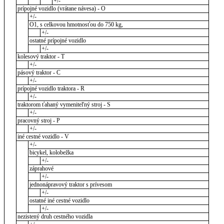
+/-
prípojné vozidlo (vrátane návesa) - O
+/-
O1, s celkovou hmotnosťou do 750 kg,
+/-
ostatné prípojné vozidlo
+/-
kolesový traktor - T
+/-
pásový traktor - C
+/-
prípojné vozidlo traktora - R
+/-
traktorom ťahaný vymeniteľný stroj - S
+/-
pracovný stroj - P
+/-
iné cestné vozidlo - V
+/-
bicykel, kolobežka
+/-
záprahové
+/-
jednonápravový traktor s prívesom
+/-
ostatné iné cestné vozidlo
+/-
nezistený druh cestného vozidla