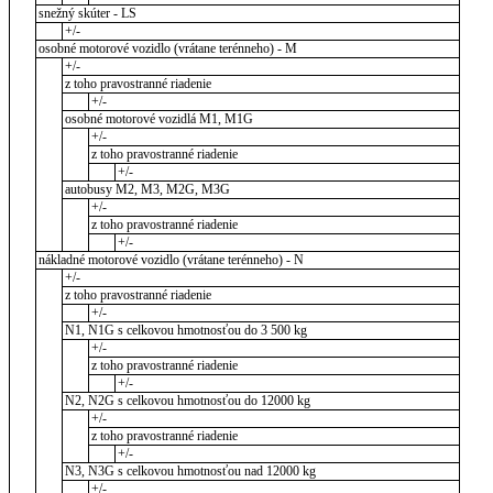
snežný skúter - LS
+/-
osobné motorové vozidlo (vrátane terénneho) - M
+/-
z toho pravostranné riadenie
+/-
osobné motorové vozidlá M1, M1G
+/-
z toho pravostranné riadenie
+/-
autobusy M2, M3, M2G, M3G
+/-
z toho pravostranné riadenie
+/-
nákladné motorové vozidlo (vrátane terénneho) - N
+/-
z toho pravostranné riadenie
+/-
N1, N1G s celkovou hmotnosťou do 3 500 kg
+/-
z toho pravostranné riadenie
+/-
N2, N2G s celkovou hmotnosťou do 12000 kg
+/-
z toho pravostranné riadenie
+/-
N3, N3G s celkovou hmotnosťou nad 12000 kg
+/-