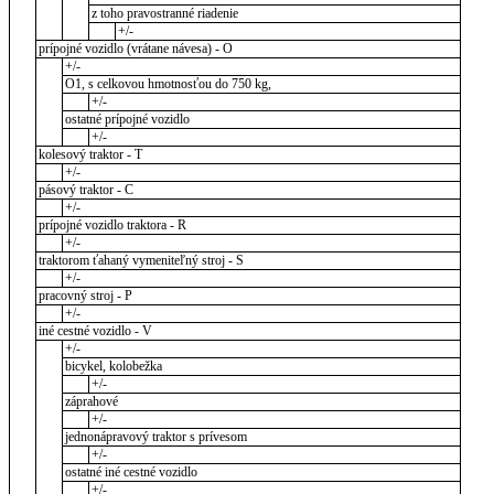
z toho pravostranné riadenie
+/-
prípojné vozidlo (vrátane návesa) - O
+/-
O1, s celkovou hmotnosťou do 750 kg,
+/-
ostatné prípojné vozidlo
+/-
kolesový traktor - T
+/-
pásový traktor - C
+/-
prípojné vozidlo traktora - R
+/-
traktorom ťahaný vymeniteľný stroj - S
+/-
pracovný stroj - P
+/-
iné cestné vozidlo - V
+/-
bicykel, kolobežka
+/-
záprahové
+/-
jednonápravový traktor s prívesom
+/-
ostatné iné cestné vozidlo
+/-