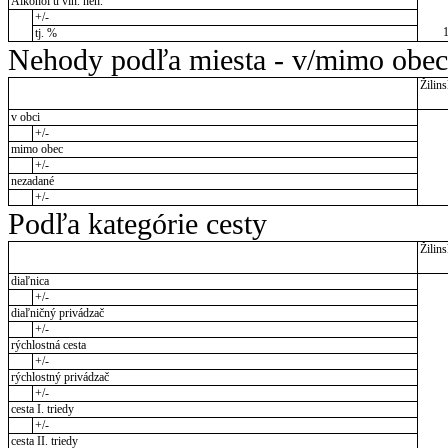
Alkohol u vin. neh.
+/-
tj. %
Nehody podľa miesta - v/mimo obec
Žilins
v obci
+/-
mimo obec
+/-
nezadané
+/-
Podľa kategórie cesty
Žilins
diaľnica
+/-
diaľničný privádzač
+/-
rýchlostná cesta
+/-
rýchlostný privádzač
+/-
cesta I. triedy
+/-
cesta II. triedy