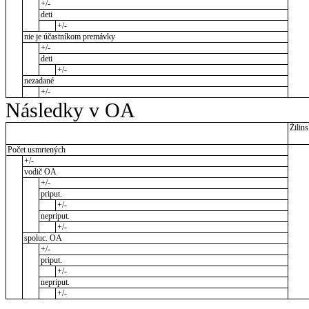
+/-
deti
+/-
nie je účastníkom premávky
+/-
deti
+/-
nezadané
+/-
Následky v OA
Žilins
Počet usmrtených
+/-
vodič OA
+/-
priput.
+/-
nepriput.
+/-
spoluc. OA
+/-
priput.
+/-
nepriput.
+/-