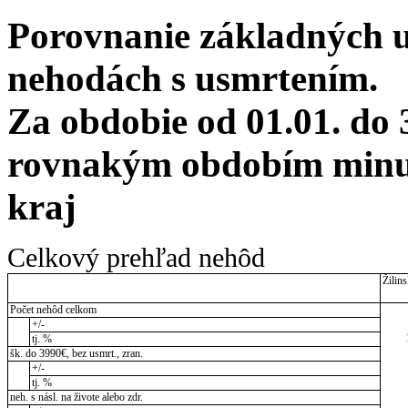
Porovnanie základných 
nehodách s usmrtením.
Za obdobie od 01.01. do 
rovnakým obdobím minul
kraj
Celkový prehľad nehôd
Žilins
Počet nehôd celkom
+/-
tj. %
šk. do 3990€, bez usmrt., zran.
+/-
tj. %
neh. s násl. na živote alebo zdr.