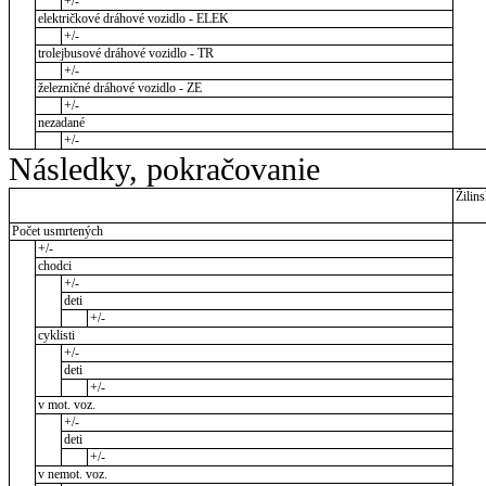
+/-
električkové dráhové vozidlo - ELEK
+/-
trolejbusové dráhové vozidlo - TR
+/-
železničné dráhové vozidlo - ZE
+/-
nezadané
+/-
Následky, pokračovanie
Žilins
Počet usmrtených
+/-
chodci
+/-
deti
+/-
cyklisti
+/-
deti
+/-
v mot. voz.
+/-
deti
+/-
v nemot. voz.