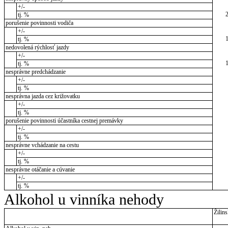
+/-
tj. %
porušenie povinnosti vodiča
+/-
tj. %
nedovolená rýchlosť jazdy
+/-
tj. %
nesprávne predchádzanie
+/-
tj. %
nesprávna jazda cez križovatku
+/-
tj. %
porušenie povinnosti účastníka cestnej premávky
+/-
tj. %
nesprávne vchádzanie na cestu
+/-
tj. %
nesprávne otáčanie a cúvanie
+/-
tj. %
Alkohol u vinníka nehody
Žilins