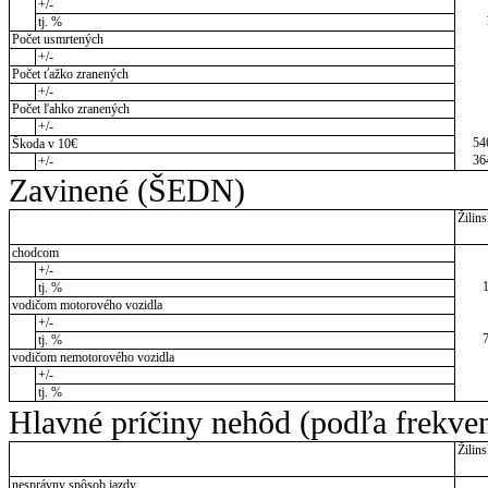
+/-
tj. %
Počet usmrtených
+/-
Počet ťažko zranených
+/-
Počet ľahko zranených
+/-
54
Škoda v 10€
36
+/-
Zavinené (ŠEDN)
Žilins
chodcom
+/-
tj. %
vodičom motorového vozidla
+/-
tj. %
vodičom nemotorového vozidla
+/-
tj. %
Hlavné príčiny nehôd (podľa frekve
Žilins
nesprávny spôsob jazdy