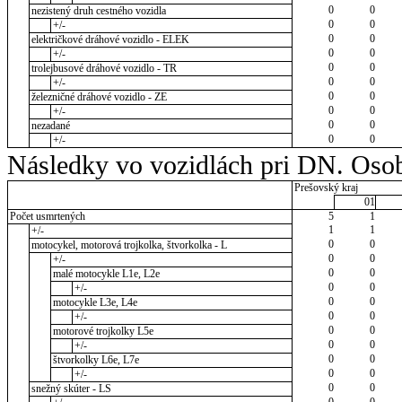
0
0
nezistený druh cestného vozidla
0
0
+/-
0
0
električkové dráhové vozidlo - ELEK
0
0
+/-
0
0
trolejbusové dráhové vozidlo - TR
0
0
+/-
0
0
železničné dráhové vozidlo - ZE
0
0
+/-
0
0
nezadané
0
0
+/-
Následky vo vozidlách pri DN. Osob
Prešovský kraj
01
Počet usmrtených
5
1
1
1
+/-
0
0
motocykel, motorová trojkolka, štvorkolka - L
0
0
+/-
0
0
malé motocykle L1e, L2e
0
0
+/-
0
0
motocykle L3e, L4e
0
0
+/-
0
0
motorové trojkolky L5e
0
0
+/-
0
0
štvorkolky L6e, L7e
0
0
+/-
0
0
snežný skúter - LS
0
0