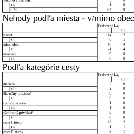
Alkohol u vin. neh.
3
0
-1
0
+/-
9,4
0
tj. %
Nehody podľa miesta - v/mimo obec
Prešovský kraj
01
v obci
14
2
6
1
+/-
18
4
mimo obec
-1
4
+/-
0
0
nezadané
0
0
+/-
Podľa kategórie cesty
Prešovský kraj
01
diaľnica
2
0
2
0
+/-
0
0
diaľničný privádzač
0
0
+/-
1
0
rýchlostná cesta
1
0
+/-
0
0
rýchlostný privádzač
0
0
+/-
17
2
cesta I. triedy
-1
1
+/-
3
1
cesta II. triedy