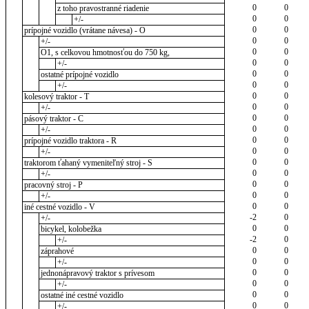
0
0
z toho pravostranné riadenie
0
0
+/-
0
0
prípojné vozidlo (vrátane návesa) - O
0
0
+/-
0
0
O1, s celkovou hmotnosťou do 750 kg,
0
0
+/-
0
0
ostatné prípojné vozidlo
0
0
+/-
0
0
kolesový traktor - T
0
0
+/-
0
0
pásový traktor - C
0
0
+/-
0
0
prípojné vozidlo traktora - R
0
0
+/-
0
0
traktorom ťahaný vymeniteľný stroj - S
0
0
+/-
0
0
pracovný stroj - P
0
0
+/-
0
0
iné cestné vozidlo - V
-2
0
+/-
0
0
bicykel, kolobežka
-2
0
+/-
0
0
záprahové
0
0
+/-
0
0
jednonápravový traktor s prívesom
0
0
+/-
0
0
ostatné iné cestné vozidlo
0
0
+/-