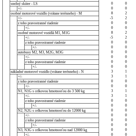
0
0
snežný skúter - LS
0
0
+/-
8
2
osobné motorové vozidlo (vrátane terénneho) - M
-5
2
+/-
0
0
z toho pravostranné riadenie
0
0
+/-
8
2
osobné motorové vozidlá M1, M1G
-5
2
+/-
0
0
z toho pravostranné riadenie
0
0
+/-
0
0
autobusy M2, M3, M2G, M3G
0
0
+/-
0
0
z toho pravostranné riadenie
0
0
+/-
3
1
nákladné motorové vozidlo (vrátane terénneho) - N
3
1
+/-
0
0
z toho pravostranné riadenie
0
0
+/-
3
1
N1, N1G s celkovou hmotnosťou do 3 500 kg
3
1
+/-
0
0
z toho pravostranné riadenie
0
0
+/-
0
0
N2, N2G s celkovou hmotnosťou do 12000 kg
0
0
+/-
0
0
z toho pravostranné riadenie
0
0
+/-
0
0
N3, N3G s celkovou hmotnosťou nad 12000 kg
0
0
+/-