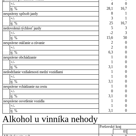
4
0
+/-
28,1
16,7
tj. %
8
1
nesprávny spôsob jazdy
3
1
+/-
25
16,7
tj. %
5
3
nedovolená rýchlosť jazdy
-2
3
+/-
15,6
50
tj. %
2
0
nesprávne otáčanie a cúvanie
2
0
+/-
6,3
0
tj. %
1
0
nesprávne obchádzanie
1
0
+/-
3,1
0
tj. %
1
0
nedodržanie vzdialenosti medzi vozidlami
1
0
+/-
3,1
0
tj. %
1
0
nesprávne vchádzanie na cestu
0
0
+/-
3,1
0
tj. %
1
0
nesprávne osvetlenie vozidla
1
0
+/-
3,1
0
tj. %
Alkohol u vinníka nehody
Prešovský kraj
01