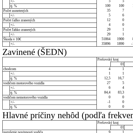
5
5
+/-
100
100
tj. %
35
7
Počet usmrtených
5
6
+/-
12
0
Počet ťažko zranených
4
0
+/-
29
1
Počet ľahko zranených
29
1
+/-
51864
1900
Škoda v 10€
35896
1890
-
+/-
Zavinené (ŠEDN)
Prešovský kraj
01
chodcom
4
1
1
1
+/-
12,5
16,7
tj. %
27
5
vodičom motorového vozidla
6
4
+/-
84,4
83,3
tj. %
0
0
vodičom nemotorového vozidla
-1
0
+/-
0
0
tj. %
Hlavné príčiny nehôd (podľa frekve
Prešovský kraj
01
porušenie povinnosti vodiča
9
1