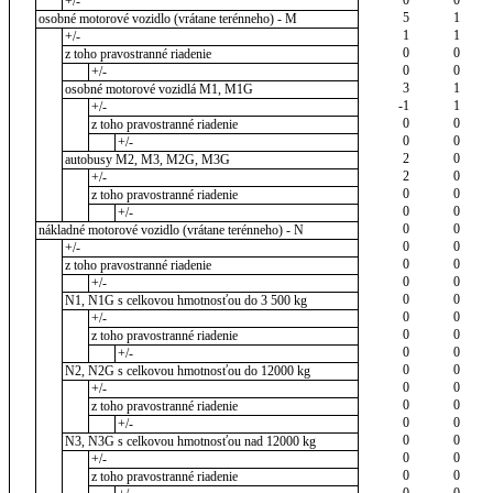
+/-
5
1
osobné motorové vozidlo (vrátane terénneho) - M
1
1
+/-
0
0
z toho pravostranné riadenie
0
0
+/-
3
1
osobné motorové vozidlá M1, M1G
-1
1
+/-
0
0
z toho pravostranné riadenie
0
0
+/-
2
0
autobusy M2, M3, M2G, M3G
2
0
+/-
0
0
z toho pravostranné riadenie
0
0
+/-
0
0
nákladné motorové vozidlo (vrátane terénneho) - N
0
0
+/-
0
0
z toho pravostranné riadenie
0
0
+/-
0
0
N1, N1G s celkovou hmotnosťou do 3 500 kg
0
0
+/-
0
0
z toho pravostranné riadenie
0
0
+/-
0
0
N2, N2G s celkovou hmotnosťou do 12000 kg
0
0
+/-
0
0
z toho pravostranné riadenie
0
0
+/-
0
0
N3, N3G s celkovou hmotnosťou nad 12000 kg
0
0
+/-
0
0
z toho pravostranné riadenie
0
0