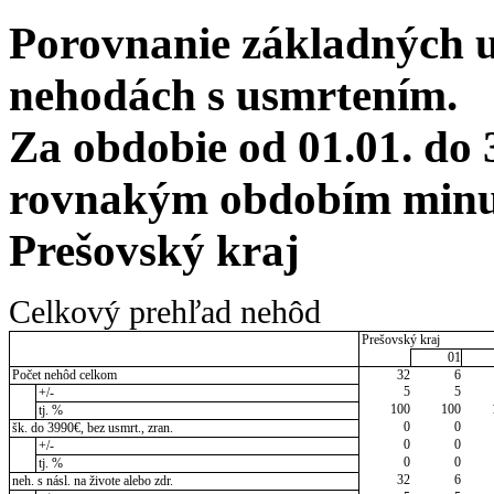
Porovnanie základných 
nehodách s usmrtením.
Za obdobie od 01.01. do 
rovnakým obdobím minul
Prešovský kraj
Celkový prehľad nehôd
Prešovský kraj
01
Počet nehôd celkom
32
6
5
5
+/-
100
100
tj. %
0
0
šk. do 3990€, bez usmrt., zran.
0
0
+/-
0
0
tj. %
32
6
neh. s násl. na živote alebo zdr.