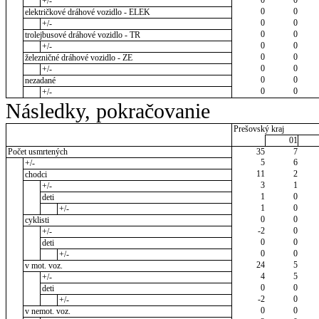
+/-
0
0
električkové dráhové vozidlo - ELEK
0
0
+/-
0
0
trolejbusové dráhové vozidlo - TR
0
0
+/-
0
0
železničné dráhové vozidlo - ZE
0
0
+/-
0
0
nezadané
0
0
+/-
Následky, pokračovanie
Prešovský kraj
01
Počet usmrtených
35
7
5
6
+/-
11
2
chodci
3
1
+/-
1
0
deti
1
0
+/-
0
0
cyklisti
-2
0
+/-
0
0
deti
0
0
+/-
24
5
v mot. voz.
4
5
+/-
0
0
deti
-2
0
+/-
0
0
v nemot. voz.