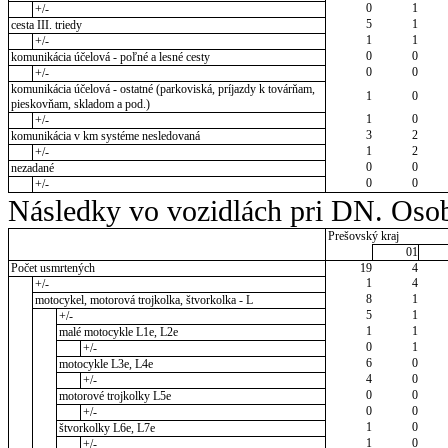
0
1
+/-
5
1
cesta III. triedy
1
1
+/-
0
0
komunikácia účelová - poľné a lesné cesty
0
0
+/-
komunikácia účelová - ostatné (parkoviská, príjazdy k továrňam,
1
0
pieskovňam, skladom a pod.)
1
0
+/-
3
2
komunikácia v km systéme nesledovaná
1
2
+/-
0
0
nezadané
0
0
+/-
Následky vo vozidlách pri DN. Osob
Prešovský kraj
01
Počet usmrtených
19
4
1
4
+/-
8
1
motocykel, motorová trojkolka, štvorkolka - L
5
1
+/-
1
1
malé motocykle L1e, L2e
0
1
+/-
6
0
motocykle L3e, L4e
4
0
+/-
0
0
motorové trojkolky L5e
0
0
+/-
1
0
štvorkolky L6e, L7e
1
0
+/-