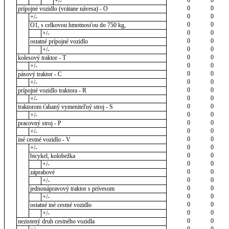
+/-
0
0
prípojné vozidlo (vrátane návesa) - O
0
0
+/-
0
0
O1, s celkovou hmotnosťou do 750 kg,
0
0
+/-
0
0
ostatné prípojné vozidlo
0
0
+/-
0
0
kolesový traktor - T
0
0
+/-
0
0
pásový traktor - C
0
0
+/-
0
0
prípojné vozidlo traktora - R
0
0
+/-
0
0
traktorom ťahaný vymeniteľný stroj - S
0
0
+/-
0
0
pracovný stroj - P
0
0
+/-
0
0
iné cestné vozidlo - V
0
0
+/-
0
0
bicykel, kolobežka
0
0
+/-
0
0
záprahové
0
0
+/-
0
0
jednonápravový traktor s prívesom
0
0
+/-
0
0
ostatné iné cestné vozidlo
0
0
+/-
0
0
nezistený druh cestného vozidla
0
0