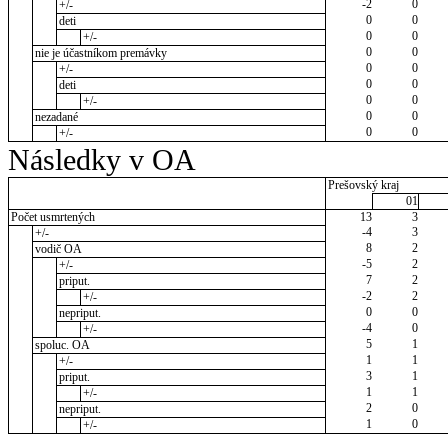
-2
0
+/-
0
0
deti
0
0
+/-
0
0
nie je účastníkom premávky
0
0
+/-
0
0
deti
0
0
+/-
0
0
nezadané
0
0
+/-
Následky v OA
Prešovský kraj
01
Počet usmrtených
13
3
-4
3
+/-
8
2
vodič OA
-5
2
+/-
7
2
priput.
-2
2
+/-
0
0
nepriput.
-4
0
+/-
5
1
spoluc. OA
1
1
+/-
3
1
priput.
1
1
+/-
2
0
nepriput.
1
0
+/-