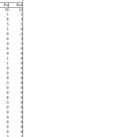
Pre
Koš
19
12
1
1
8
3
5
1
1
0
0
-2
6
3
4
3
0
0
0
0
1
0
1
0
0
0
0
0
8
6
-5
0
0
0
0
0
8
6
-5
0
0
0
0
0
0
0
0
0
0
0
0
0
3
1