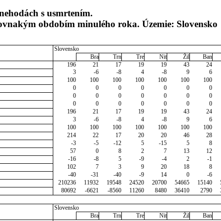
nehodách s usmrtením.
 rovnakým obdobím minulého roka. Územie: Slovensko
Slovensko
Bra
Trn
Tre
Nit
Žil
Ban
196
21
17
19
19
43
24
3
-6
-8
4
-8
9
6
100
100
100
100
100
100
100
0
0
0
0
0
0
0
0
0
0
0
0
0
0
0
0
0
0
0
0
0
196
21
17
19
19
43
24
3
-6
-8
4
-8
9
6
100
100
100
100
100
100
100
214
22
17
20
20
46
28
-3
-5
-12
5
-15
5
8
57
0
8
2
7
13
12
-16
-8
5
-9
-4
2
-1
102
7
3
9
20
18
8
-40
-31
-40
-9
14
0
-6
210236
11932
19548
24520
20700
54665
15140
80692
-6621
-8560
11260
8480
36410
2790
Slovensko
Bra
Trn
Tre
Nit
Žil
Ban