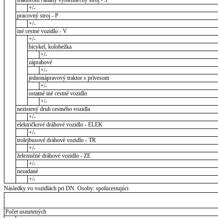
traktorom ťahaný vymeniteľný stroj - S
+/-
pracovný stroj - P
+/-
iné cestné vozidlo - V
+/-
bicykel, kolobežka
+/-
záprahové
+/-
jednonápravový traktor s prívesom
+/-
ostatné iné cestné vozidlo
+/-
nezistený druh cestného vozidla
+/-
električkové dráhové vozidlo - ELEK
+/-
trolejbusové dráhové vozidlo - TR
+/-
železničné dráhové vozidlo - ZE
+/-
nezadané
+/-
Následky vo vozidlách pri DN. Osoby: spolucestujúci
Počet usmrtených