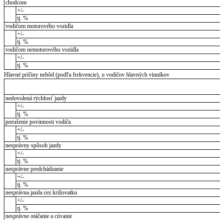
chodcom
+/-
tj. %
vodičom motorového vozidla
+/-
tj. %
vodičom nemotorového vozidla
+/-
tj. %
Hlavné príčiny nehôd (podľa frekvencie), u vodičov hlavných vinníkov
nedovolená rýchlosť jazdy
+/-
tj. %
porušenie povinnosti vodiča
+/-
tj. %
nesprávny spôsob jazdy
+/-
tj. %
nesprávne predchádzanie
+/-
tj. %
nesprávna jazda cez križovatku
+/-
tj. %
nesprávne otáčanie a cúvanie