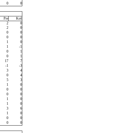
0
0
Pre
Koš
2
0
2
0
0
0
0
0
1
0
1
-1
0
1
0
1
17
7
-1
-3
3
4
0
4
5
3
1
0
0
0
0
0
1
0
1
0
3
6
1
0
0
0
0
0