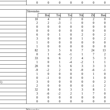
0
0
0
0
0
0
0
Slovensko
Bra
Trn
Tre
Nit
Žil
Ban
10
4
0
2
0
2
0
2
2
-3
1
0
0
0
0
0
0
0
0
0
0
0
0
0
0
0
0
0
6
0
1
0
2
0
2
3
0
0
0
1
0
2
1
0
0
0
0
0
0
1
0
0
0
0
0
0
82
3
5
6
7
24
13
0
1
-6
-1
1
7
2
33
6
6
2
4
5
3
1
0
1
-4
-2
1
1
28
0
5
6
3
3
3
-9
-2
2
6
-9
-6
-1
1
0
0
0
0
1
0
0
-1
0
0
0
1
0
3
0
0
0
0
0
2
.)
2
0
0
0
0
-1
2
32
8
0
3
3
8
1
3
-6
-2
2
1
7
0
0
0
0
0
0
0
0
0
0
0
0
0
0
0