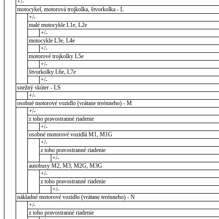
+/-
motocykel, motorová trojkolka, štvorkolka - L
+/-
malé motocykle L1e, L2e
+/-
motocykle L3e, L4e
+/-
motorové trojkolky L5e
+/-
štvorkolky L6e, L7e
+/-
snežný skúter - LS
+/-
osobné motorové vozidlo (vrátane terénneho) - M
+/-
z toho pravostranné riadenie
+/-
osobné motorové vozidlá M1, M1G
+/-
z toho pravostranné riadenie
+/-
autobusy M2, M3, M2G, M3G
+/-
z toho pravostranné riadenie
+/-
nákladné motorové vozidlo (vrátane terénneho) - N
+/-
z toho pravostranné riadenie