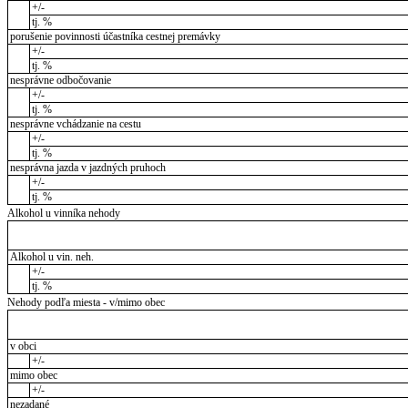
+/-
tj. %
porušenie povinnosti účastníka cestnej premávky
+/-
tj. %
nesprávne odbočovanie
+/-
tj. %
nesprávne vchádzanie na cestu
+/-
tj. %
nesprávna jazda v jazdných pruhoch
+/-
tj. %
Alkohol u vinníka nehody
Alkohol u vin. neh.
+/-
tj. %
Nehody podľa miesta - v/mimo obec
v obci
+/-
mimo obec
+/-
nezadané