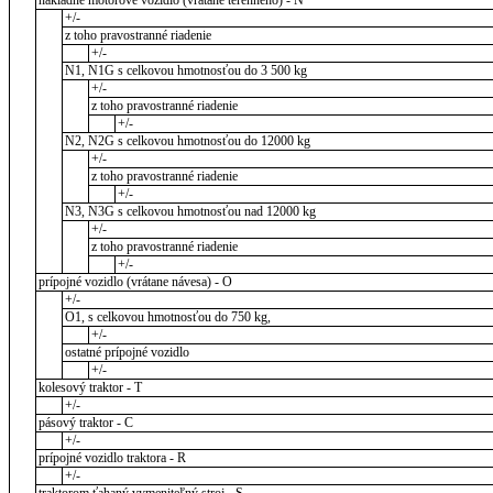
nákladné motorové vozidlo (vrátane terénneho) - N
+/-
z toho pravostranné riadenie
+/-
N1, N1G s celkovou hmotnosťou do 3 500 kg
+/-
z toho pravostranné riadenie
+/-
N2, N2G s celkovou hmotnosťou do 12000 kg
+/-
z toho pravostranné riadenie
+/-
N3, N3G s celkovou hmotnosťou nad 12000 kg
+/-
z toho pravostranné riadenie
+/-
prípojné vozidlo (vrátane návesa) - O
+/-
O1, s celkovou hmotnosťou do 750 kg,
+/-
ostatné prípojné vozidlo
+/-
kolesový traktor - T
+/-
pásový traktor - C
+/-
prípojné vozidlo traktora - R
+/-