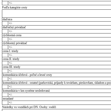
+/-
Podľa kategórie cesty
diaľnica
+/-
diaľničný privádzač
+/-
rýchlostná cesta
+/-
rýchlostný privádzač
+/-
cesta I. triedy
+/-
cesta II. triedy
+/-
cesta III. triedy
+/-
komunikácia účelová - poľné a lesné cesty
+/-
komunikácia účelová - ostatné (parkoviská, príjazdy k továrňam, pieskovňam, skladom a pod
+/-
komunikácia v km systéme nesledovaná
+/-
nezadané
+/-
Následky vo vozidlách pri DN. Osoby: vodiči