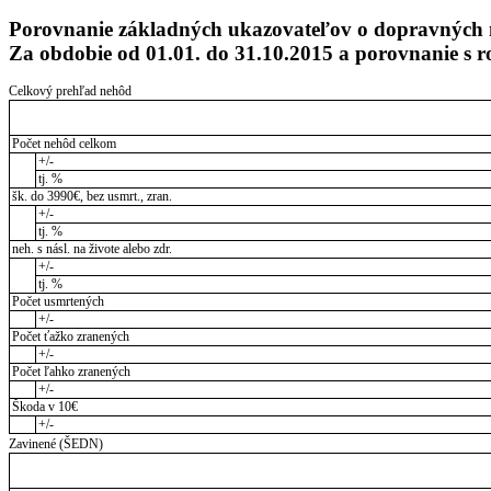
Porovnanie základných ukazovateľov o dopravných 
Za obdobie od 01.01. do 31.10.2015 a porovnanie s
Celkový prehľad nehôd
Počet nehôd celkom
+/-
tj. %
šk. do 3990€, bez usmrt., zran.
+/-
tj. %
neh. s násl. na živote alebo zdr.
+/-
tj. %
Počet usmrtených
+/-
Počet ťažko zranených
+/-
Počet ľahko zranených
+/-
Škoda v 10€
+/-
Zavinené (ŠEDN)