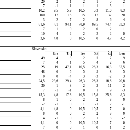
20
2
1
2
1
5
2
7
-1
1
1
1
3
1
10,2
9,5
5,9
10,5
5,3
11,6
8,3
160
17
16
15
17
32
20
3
-2
-7
2
-8
6
4
81,6
81
94,1
78,9
89,5
74,4
83,3
7
1
0
2
0
2
1
-10
-4
-2
2
-2
-2
0
3,6
4,8
0
10,5
0
4,7
4,2
Slovensko
Bra
Trn
Tre
Nit
Žil
Ban
49
4
8
2
5
7
9
-7
-4
1
-5
-4
-2
6
25
19
47,1
10,5
26,3
16,3
37,5
48
6
5
5
5
8
5
0
0
-4
3
-3
-2
3
24,5
28,6
29,4
26,3
26,3
18,6
20,8
30
1
3
2
3
11
2
7
-1
-1
0
1
9
-3
15,3
4,8
17,6
10,5
15,8
25,6
8,3
8
1
0
2
2
3
0
-2
-1
0
1
-1
2
-1
4,1
4,8
0
10,5
10,5
7
0
8
0
0
2
2
3
0
4
-1
0
2
1
3
-2
4,1
0
0
10,5
10,5
7
0
7
0
0
1
0
1
2