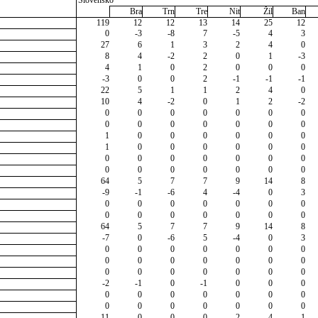
Slovensko
Bra
Trn
Tre
Nit
Žil
Ban
119
12
12
13
14
25
12
0
-3
-8
7
-5
4
3
27
6
1
3
2
4
0
8
4
-2
2
0
1
-3
4
1
0
2
0
0
0
-3
0
0
2
-1
-1
-1
22
5
1
1
2
4
0
10
4
-2
0
1
2
-2
0
0
0
0
0
0
0
0
0
0
0
0
0
0
1
0
0
0
0
0
0
1
0
0
0
0
0
0
0
0
0
0
0
0
0
0
0
0
0
0
0
0
64
5
7
7
9
14
8
-9
-1
-6
4
-4
0
3
0
0
0
0
0
0
0
0
0
0
0
0
0
0
64
5
7
7
9
14
8
-7
0
-6
5
-4
0
3
0
0
0
0
0
0
0
0
0
0
0
0
0
0
0
0
0
0
0
0
0
-2
-1
0
-1
0
0
0
0
0
0
0
0
0
0
0
0
0
0
0
0
0
11
0
0
0
2
4
1