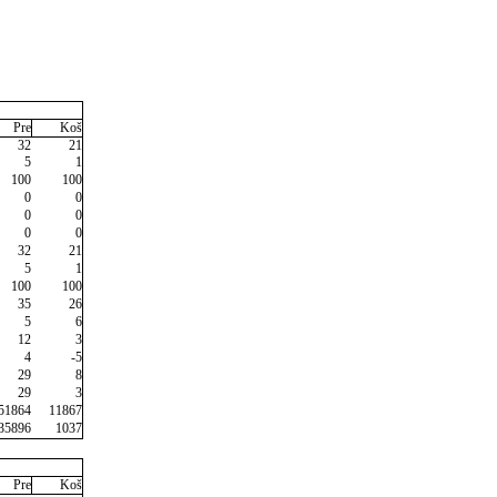
Pre
Koš
32
21
5
1
100
100
0
0
0
0
0
0
32
21
5
1
100
100
35
26
5
6
12
3
4
-5
29
8
29
3
51864
11867
35896
1037
Pre
Koš