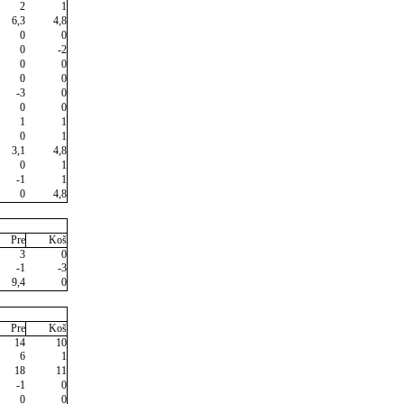
2
1
6,3
4,8
0
0
0
-2
0
0
0
0
-3
0
0
0
1
1
0
1
3,1
4,8
0
1
-1
1
0
4,8
Pre
Koš
3
0
-1
-3
9,4
0
Pre
Koš
14
10
6
1
18
11
-1
0
0
0