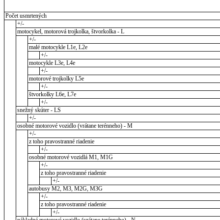
Počet usmrtených
+/-
motocykel, motorová trojkolka, štvorkolka - L
+/-
malé motocykle L1e, L2e
+/-
motocykle L3e, L4e
+/-
motorové trojkolky L5e
+/-
štvorkolky L6e, L7e
+/-
snežný skúter - LS
+/-
osobné motorové vozidlo (vrátane terénneho) - M
+/-
z toho pravostranné riadenie
+/-
osobné motorové vozidlá M1, M1G
+/-
z toho pravostranné riadenie
+/-
autobusy M2, M3, M2G, M3G
+/-
z toho pravostranné riadenie
+/-