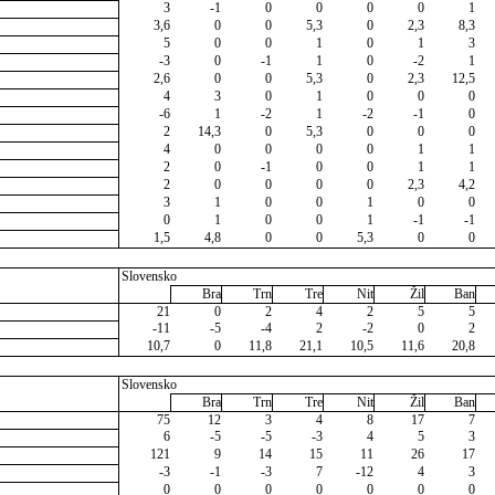
3
-1
0
0
0
0
1
3,6
0
0
5,3
0
2,3
8,3
5
0
0
1
0
1
3
-3
0
-1
1
0
-2
1
2,6
0
0
5,3
0
2,3
12,5
4
3
0
1
0
0
0
-6
1
-2
1
-2
-1
0
2
14,3
0
5,3
0
0
0
4
0
0
0
0
1
1
2
0
-1
0
0
1
1
2
0
0
0
0
2,3
4,2
3
1
0
0
1
0
0
0
1
0
0
1
-1
-1
1,5
4,8
0
0
5,3
0
0
Slovensko
Bra
Trn
Tre
Nit
Žil
Ban
21
0
2
4
2
5
5
-11
-5
-4
2
-2
0
2
10,7
0
11,8
21,1
10,5
11,6
20,8
Slovensko
Bra
Trn
Tre
Nit
Žil
Ban
75
12
3
4
8
17
7
6
-5
-5
-3
4
5
3
121
9
14
15
11
26
17
-3
-1
-3
7
-12
4
3
0
0
0
0
0
0
0