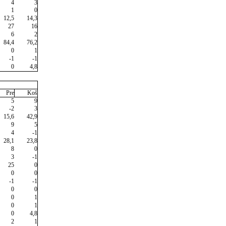
4
3
1
0
12,5
14,3
27
16
6
2
84,4
76,2
0
1
-1
-1
0
4,8
Pre
Koš
5
9
-2
3
15,6
42,9
9
5
4
-1
28,1
23,8
8
0
3
-1
25
0
0
0
-1
-1
0
0
0
1
0
1
0
4,8
2
1